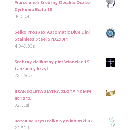
Pierścionek Srebrny Owalne Oczko
Cyrkonie Białe 18
46.00
zł
Seiko Prospex Automatic Blue Dial
Stainless Steel SPB299J1
4 949.00
zł
Srebrny delikatny pierścionek r 19
tanzanity krzyż
287.60
zł
BRANSOLETA SIATKA ZŁOTA 12 MM
301G12
32.00
zł
Różaniec Kryształkowy Niebieski 02
22.89
zł