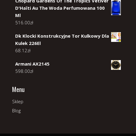
Chopard Gardens Of The Tropics Vetiver
D'Haïti Au The Woda Perfumowana 100
Ml
516.00
zł
Dk Klocki Konstrukcyjne Tor Kulkowy Dla
Kulek 226El
68.12
zł
Armani AX2145
598.00
zł
Menu
Sklep
Blog