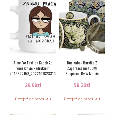
Time For Fashion Kubek Ze
Duo Kubek Baryłka Z
Śmiesznym Nadrukiem
Zaparzaczem 430Ml
(0A6322153_20221018233134)
Pimpernel By W Morris
29.99
zł
58.20
zł
Przejdź do produktu
Przejdź do produktu