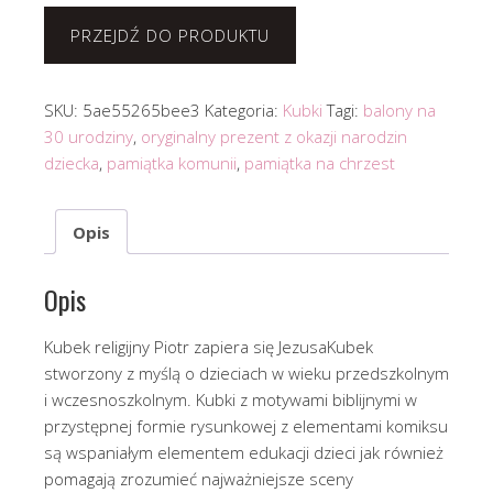
PRZEJDŹ DO PRODUKTU
SKU:
5ae55265bee3
Kategoria:
Kubki
Tagi:
balony na
30 urodziny
,
oryginalny prezent z okazji narodzin
dziecka
,
pamiątka komunii
,
pamiątka na chrzest
Opis
Opis
Kubek religijny Piotr zapiera się JezusaKubek
stworzony z myślą o dzieciach w wieku przedszkolnym
i wczesnoszkolnym. Kubki z motywami biblijnymi w
przystępnej formie rysunkowej z elementami komiksu
są wspaniałym elementem edukacji dzieci jak również
pomagają zrozumieć najważniejsze sceny