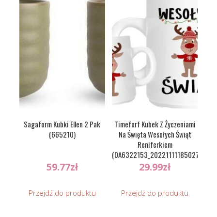
Sagaform Kubki Ellen 2 Pak
Timeforf Kubek Z Życzeniami
(665210)
Na Święta Wesołych Świąt
Reniferkiem
(0A6322153_20221111185027)
59.77
zł
29.99
zł
Przejdź do produktu
Przejdź do produktu