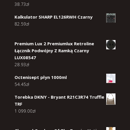
38.73
zł
Kalkulator SHARP EL126RWH Czarny
82.59
zł
Premium Lux 2 Premiumlux Retroline
Łącznik Podwójny Z Ramką Czarny
LUX08547
28.93
zł
Octenisept płyn 1000ml
54.45
zł
Torebka DKNY - Bryant R21C3R74 Truffle
TRF
1 099.00
zł