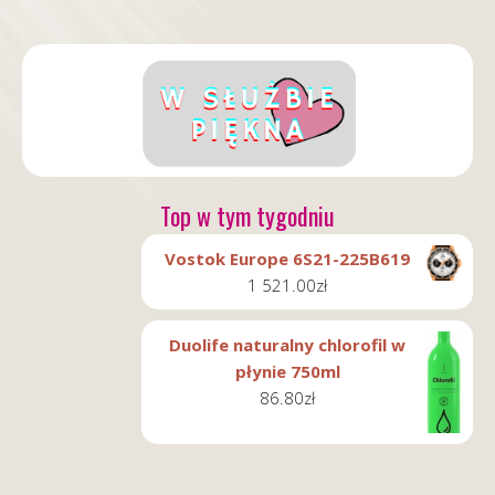
Top w tym tygodniu
Vostok Europe 6S21-225B619
1 521.00
zł
Duolife naturalny chlorofil w
płynie 750ml
86.80
zł