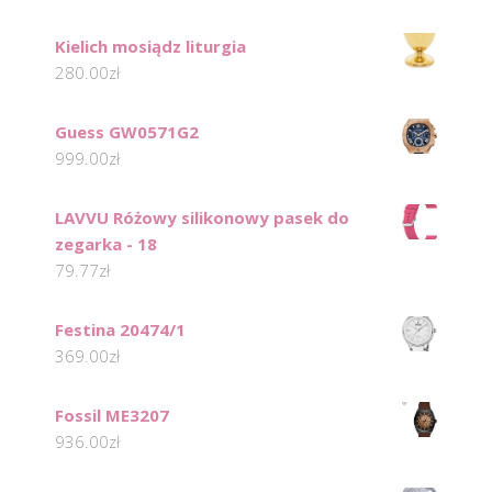
Kielich mosiądz liturgia
280.00
zł
Guess GW0571G2
999.00
zł
LAVVU Różowy silikonowy pasek do
zegarka - 18
79.77
zł
Festina 20474/1
369.00
zł
Fossil ME3207
936.00
zł