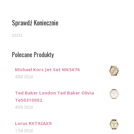
Sprawdź Koniecznie
zzzzz
Polecane Produkty
Michael Kors Jet Set MK5676
488.00
zł
Ted Baker London Ted Baker Olivia
Te50310002
499.00
zł
Lorus RXT92AX9
154.00
zł