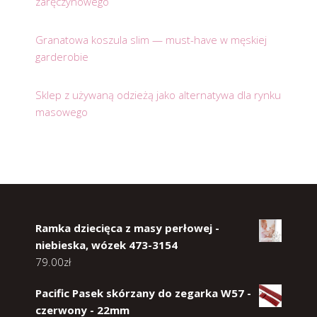
zaręczynowego
Granatowa koszula slim — must-have w męskiej
garderobie
Sklep z używaną odzieżą jako alternatywa dla rynku
masowego
Ramka dziecięca z masy perłowej -
niebieska, wózek 473-3154
79.00
zł
Pacific Pasek skórzany do zegarka W57 -
czerwony - 22mm