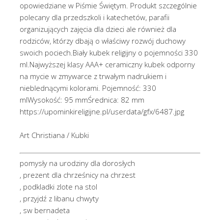
opowiedziane w Piśmie Świętym. Produkt szczególnie
polecany dla przedszkoli i katechetów, parafii
organizujących zajęcia dla dzieci ale również dla
rodziców, którzy dbają o właściwy rozwój duchowy
swoich pociech.Biały kubek religijny o pojemności 330
ml.Najwyższej klasy AAA+ ceramiczny kubek odporny
na mycie w zmywarce z trwałym nadrukiem i
nieblednącymi kolorami. Pojemność: 330
mlWysokość: 95 mmŚrednica: 82 mm
https://upominkireligijne.pl/userdata/gfx/6487.jpg
Art Christiana / Kubki
pomysły na urodziny dla dorosłych
, prezent dla chrześnicy na chrzest
, podkladki zlote na stol
, przyjdź z libanu chwyty
, sw bernadeta