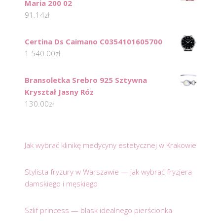
Maria 200 02
91.14
zł
Certina Ds Caimano C0354101605700
1 540.00
zł
Bransoletka Srebro 925 Sztywna
Kryształ Jasny Róz
130.00
zł
Jak wybrać klinikę medycyny estetycznej w Krakowie
Stylista fryzury w Warszawie — jak wybrać fryzjera
damskiego i męskiego
Szlif princess — blask idealnego pierścionka