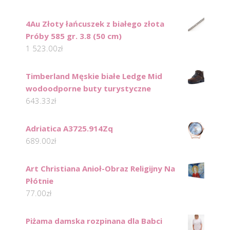
4Au Złoty łańcuszek z białego złota
Próby 585 gr. 3.8 (50 cm)
1 523.00
zł
Timberland Męskie białe Ledge Mid
wodoodporne buty turystyczne
643.33
zł
Adriatica A3725.914Zq
689.00
zł
Art Christiana Anioł-Obraz Religijny Na
Płótnie
77.00
zł
Piżama damska rozpinana dla Babci