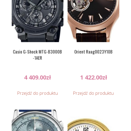
Casio G-Shock MTG-B3000B
Orient Raag0023Y10B
-1AER
4 409.00
zł
1 422.00
zł
Przejdź do produktu
Przejdź do produktu