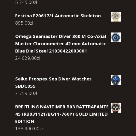
5 745.00
zł
Festina F20617/1 Automatic Skeleton
895.00
zł
Omega Seamaster Diver 300 M Co-Axial
Master Chronometer 42 mm Automatic
Blue Dial Steel 21030422003001
24 629.00
zł
Seiko Prospex Sea Diver Watches
SBDC055
3 759.00
zł
BREITLING NAVITIMER B03 RATTRAPANTE
45 (RB031121/BG11-760P) GOLD LIMITED
EDITION
138 900.00
zł