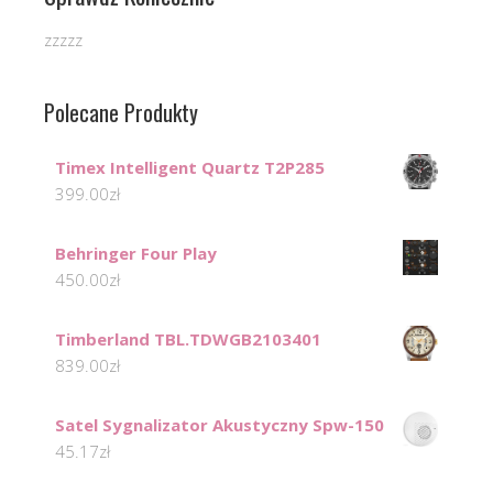
zzzzz
Polecane Produkty
Timex Intelligent Quartz T2P285
399.00
zł
Behringer Four Play
450.00
zł
Timberland TBL.TDWGB2103401
839.00
zł
Satel Sygnalizator Akustyczny Spw-150
45.17
zł