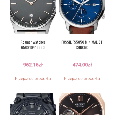
Roamer Watches
FOSSIL FS5850 MINIMALIST
650810416550
CHRONO
962.16
zł
474.00
zł
Przejdź do produktu
Przejdź do produktu