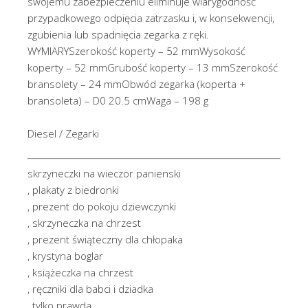
swojemu zabezpieczeniu eliminuje wiarygodność
przypadkowego odpięcia zatrzasku i, w konsekwencji,
zgubienia lub spadnięcia zegarka z ręki.
WYMIARYSzerokość koperty – 52 mmWysokość
koperty – 52 mmGrubość koperty – 13 mmSzerokość
bransolety – 24 mmObwód zegarka (koperta +
bransoleta) – D0 20.5 cmWaga – 198 g
Diesel / Zegarki
skrzyneczki na wieczor panienski
, plakaty z biedronki
, prezent do pokoju dziewczynki
, skrzyneczka na chrzest
, prezent świąteczny dla chłopaka
, krystyna boglar
, książeczka na chrzest
, ręczniki dla babci i dziadka
, tylko prawda