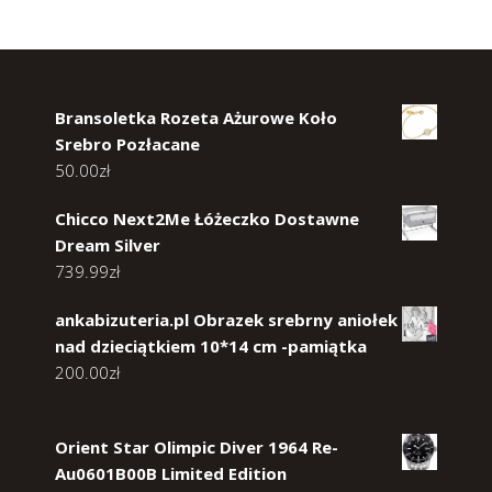
Bransoletka Rozeta Ażurowe Koło
Srebro Pozłacane
50.00
zł
Chicco Next2Me Łóżeczko Dostawne
Dream Silver
739.99
zł
ankabizuteria.pl Obrazek srebrny aniołek
nad dzieciątkiem 10*14 cm -pamiątka
200.00
zł
Orient Star Olimpic Diver 1964 Re-
Au0601B00B Limited Edition