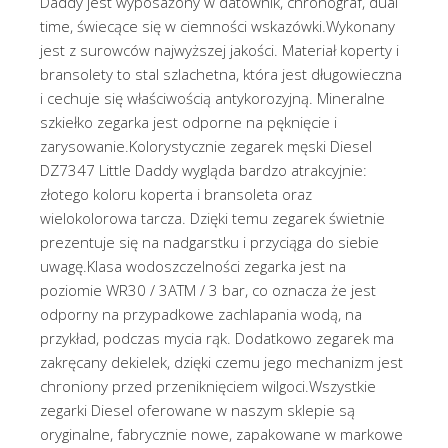
Daddy jest wyposażony w datownik, chronograf, dual
time, świecące się w ciemności wskazówki.Wykonany
jest z surowców najwyższej jakości. Materiał koperty i
bransolety to stal szlachetna, która jest długowieczna
i cechuje się właściwością antykorozyjną. Mineralne
szkiełko zegarka jest odporne na pęknięcie i
zarysowanie.Kolorystycznie zegarek męski Diesel
DZ7347 Little Daddy wygląda bardzo atrakcyjnie:
złotego koloru koperta i bransoleta oraz
wielokolorowa tarcza. Dzięki temu zegarek świetnie
prezentuje się na nadgarstku i przyciąga do siebie
uwagę.Klasa wodoszczelności zegarka jest na
poziomie WR30 / 3ATM / 3 bar, co oznacza że jest
odporny na przypadkowe zachlapania wodą, na
przykład, podczas mycia rąk. Dodatkowo zegarek ma
zakręcany dekielek, dzięki czemu jego mechanizm jest
chroniony przed przeniknięciem wilgoci.Wszystkie
zegarki Diesel oferowane w naszym sklepie są
oryginalne, fabrycznie nowe, zapakowane w markowe