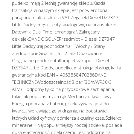
pudełko, mają 2 letnią gwarancję sklepu.Każda
transakcja w naszym sklepie jest potwierdzona
paragonem albo fakturą VAT.Zegarek Diesel DZ7347
Little Daddy, męski, złoty, analogowy, na bransolecie,
Datownik, Dual Time, chronograf, Zakręcany
dekielekDANE OGÓLNEPrzedmiot – Diesel DZ7347
Little DaddyKraj pochodzenia – Włochy / Stany
ZjednoczoneGwarancja – 2 lata.Opakowanie –
Oryginalne producentaKomplet zakupu – Diesel
DZ7347 Little Daddy, pudełko, instrukcja obsługi, karta
gwarancyjna.Kod EAN – 4053858470286DANE
TECHNICZNEWodoszczelność 3 bar (30m/WR30/3
ATM) – odporny tylko na przypadkowe zachlapania,
takie jak podczas mycia rąk.Mechanizm kwarcowy –
Energia pobrana z baterii, przekazywana jest do
kwarcu, wprawiając go w drgania, na podstawie
których układ cyfrowy odmierza aktualny czas.Szkiełko
mineralne – Najpopularniejszy rodzaj szkiełka, posiada
dużą elastyczność, dzięki czemu jest odporne na