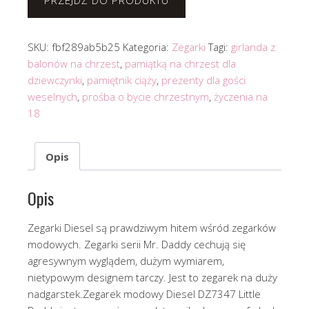
PRZEJDŹ DO PRODUKTU
SKU:
fbf289ab5b25
Kategoria:
Zegarki
Tagi:
girlanda z
balonów na chrzest
,
pamiątką na chrzest dla
dziewczynki
,
pamiętnik ciąży
,
prezenty dla gości
weselnych
,
prośba o bycie chrzestnym
,
życzenia na
18
Opis
Opis
Zegarki Diesel są prawdziwym hitem wśród zegarków
modowych. Zegarki serii Mr. Daddy cechują się
agresywnym wyglądem, dużym wymiarem,
nietypowym designem tarczy. Jest to zegarek na duży
nadgarstek.Zegarek modowy Diesel DZ7347 Little