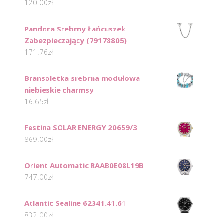
120.00
zł
Pandora Srebrny Łańcuszek
Zabezpieczający (79178805)
171.76
zł
Bransoletka srebrna modułowa
niebieskie charmsy
16.65
zł
Festina SOLAR ENERGY 20659/3
869.00
zł
Orient Automatic RAAB0E08L19B
747.00
zł
Atlantic Sealine 62341.41.61
832.00
zł