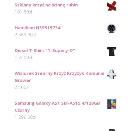
Szklany krzyż na ścianę rubin
101.80
zł
Hamilton H39515734
2 589.00
zł
Diesel T-Shirt "T-Supery-D"
159.00
zł
Wisiorek Srebrny Krzyż Krzyżyk Komunia
Grawer
27.00
zł
Samsung Galaxy A51 SM-A515 4/128GB
Czarny
1 299.00
zł