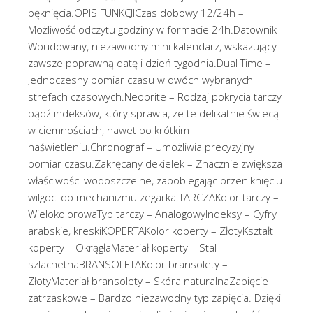
pęknięcia.OPIS FUNKCJICzas dobowy 12/24h –
Możliwość odczytu godziny w formacie 24h.Datownik –
Wbudowany, niezawodny mini kalendarz, wskazujący
zawsze poprawną datę i dzień tygodnia.Dual Time –
Jednoczesny pomiar czasu w dwóch wybranych
strefach czasowych.Neobrite – Rodzaj pokrycia tarczy
bądź indeksów, który sprawia, że te delikatnie świecą
w ciemnościach, nawet po krótkim
naświetleniu.Chronograf – Umożliwia precyzyjny
pomiar czasu.Zakręcany dekielek – Znacznie zwiększa
właściwości wodoszczelne, zapobiegając przeniknięciu
wilgoci do mechanizmu zegarka.TARCZAKolor tarczy –
WielokolorowaTyp tarczy – AnalogowyIndeksy – Cyfry
arabskie, kreskiKOPERTAKolor koperty – ZłotyKształt
koperty – OkrągłaMateriał koperty – Stal
szlachetnaBRANSOLETAKolor bransolety –
ZłotyMateriał bransolety – Skóra naturalnaZapięcie
zatrzaskowe – Bardzo niezawodny typ zapięcia. Dzięki