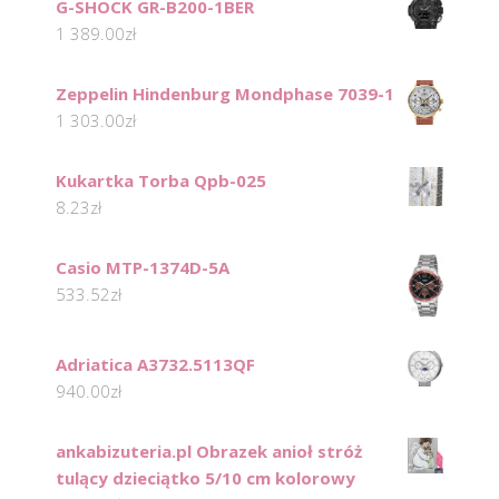
G-SHOCK GR-B200-1BER
1 389.00
zł
Zeppelin Hindenburg Mondphase 7039-1
1 303.00
zł
Kukartka Torba Qpb-025
8.23
zł
Casio MTP-1374D-5A
533.52
zł
Adriatica A3732.5113QF
940.00
zł
ankabizuteria.pl Obrazek anioł stróż
tulący dzieciątko 5/10 cm kolorowy