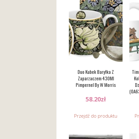
Duo Kubek Baryłka Z
Tim
Zaparzaczem 430Ml
Ko
Pimpernel By W Morris
Dz
(0A6
58.20
zł
Przejdź do produktu
P