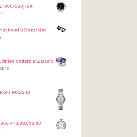
2188C-S20J-BK
0
zł
rinthead 8 Dots/Mm
)
iśnieniomierz M2 Basic
20-E
 Kors Mk3548
T866.410.99.013.00
0
zł