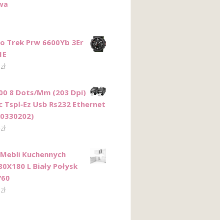
wa
ro Trek Prw 6600Yb 3Er
1E
0
zł
00 8 Dots/Mm (203 Dpi)
tc Tspl-Ez Usb Rs232 Ethernet
0330202)
4
zł
Mebli Kuchennych
80X180 L Biały Połysk
760
0
zł