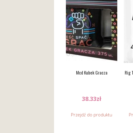
Mcd Kubek Gracza
Rig 
38.33
zł
Przejdź do produktu
P