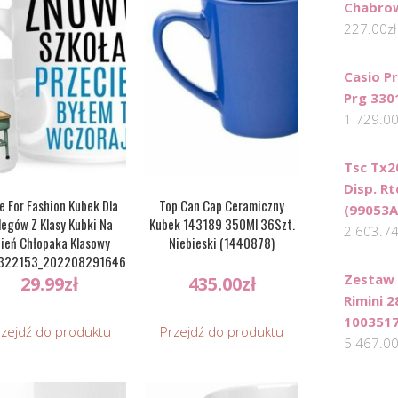
Chabro
227.00
zł
Casio P
Prg 330
1 729.0
Tsc Tx2
Disp. R
e For Fashion Kubek Dla
Top Can Cap Ceramiczny
(99053A
legów Z Klasy Kubki Na
Kubek 143189 350Ml 36Szt.
2 603.7
ień Chłopaka Klasowy
Niebieski (1440878)
322153_20220829164651)
Zestaw 
29.99
zł
435.00
zł
Rimini 2
100351
rzejdź do produktu
Przejdź do produktu
5 467.0