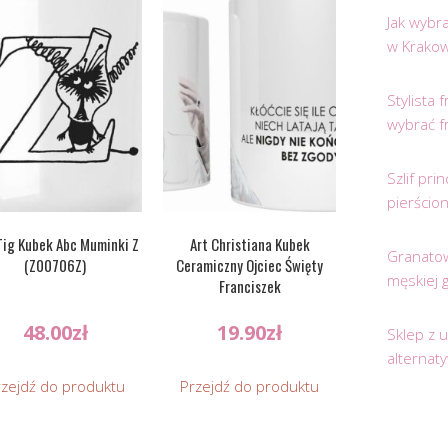
Jak wybr
w Krakow
Stylista
wybrać f
Szlif pr
pierścio
Tig Kubek Abc Muminki Z
Art Christiana Kubek
Granatow
(Z00706Z)
Ceramiczny Ojciec Święty
męskiej 
Franciszek
48.00
zł
19.90
zł
Sklep z 
alternat
rzejdź do produktu
Przejdź do produktu