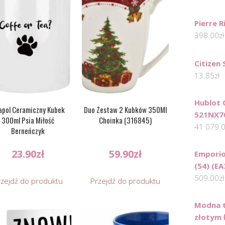
Pierre 
398.00
zł
Citizen
13.85
zł
Hublot 
apol Ceramiczny Kubek
Duo Zestaw 2 Kubków 350Ml
521NX7
300ml Psia Miłość
Choinka (316845)
41 079.
Berneńczyk
23.90
zł
59.90
zł
Emporio
(54) (E
509.00
zł
rzejdź do produktu
Przejdź do produktu
Modna t
złotym 