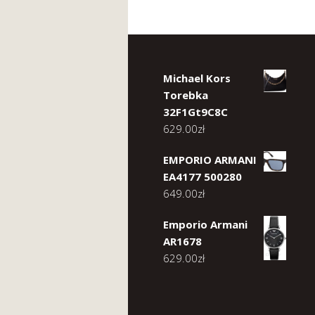
Michael Kors
Torebka
32F1Gt9C8C
629.00
zł
EMPORIO ARMANI
EA4177 500280
649.00
zł
Emporio Armani
AR1678
629.00
zł