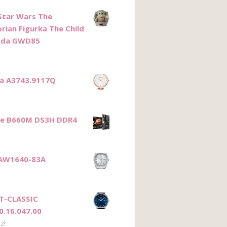
Star Wars The
rian Figurka The Child
oda GWD85
ca A3743.9117Q
te B660M DS3H DDR4
 AW1640-83A
T-CLASSIC
0.16.047.00
0
zł