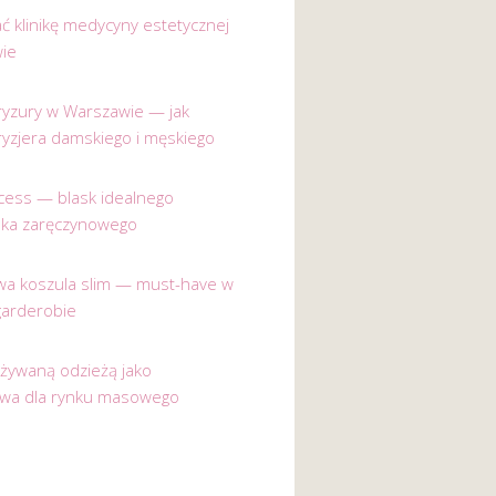
ać klinikę medycyny estetycznej
ie
 fryzury w Warszawie — jak
ryzjera damskiego i męskiego
incess — blask idealnego
nka zaręczynowego
a koszula slim — must-have w
garderobie
używaną odzieżą jako
ywa dla rynku masowego