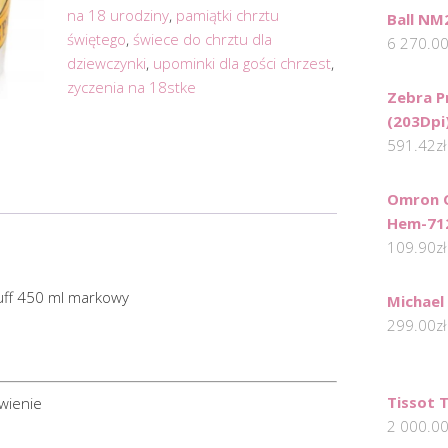
na 18 urodziny
,
pamiątki chrztu
Ball NM
świętego
,
świece do chrztu dla
6 270.0
dziewczynki
,
upominki dla gości chrzest
,
zyczenia na 18stke
Zebra P
(203Dpi
591.42
zł
Omron C
Hem-71
109.90
zł
puff 450 ml markowy
Michael
299.00
zł
Tissot 
owienie
2 000.0