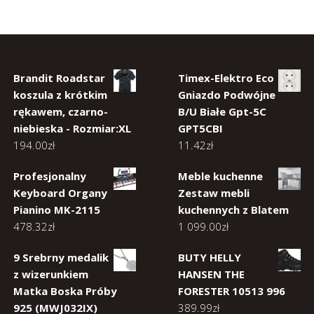
Brandit Roadstar
Timex-Elektro Eco
koszula z krótkim
Gniazdo Podwójne
rękawem, czarno-
B/U Białe Gpt-5C
niebieska - Rozmiar:XL
GPT5CBI
194.00
zł
11.42
zł
Profesjonalny
Meble kuchenne
Keyboard Organy
Zestaw mebli
Pianino MK-2115
kuchennych z Blatem
478.32
zł
1 099.00
zł
9 Srebrny medalik
BUTY HELLY
z wizerunkiem
HANSEN THE
Matka Boska Próby
FORESTER 10513 996
925 (MWJ032IX)
389.99
zł