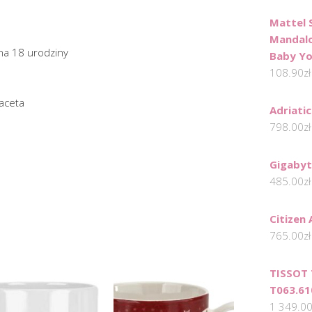
Mattel 
Mandalo
na 18 urodziny
Baby Y
108.90
zł
faceta
Adriati
798.00
zł
Gigaby
485.00
zł
Citizen
765.00
zł
TISSOT 
T063.61
1 349.0