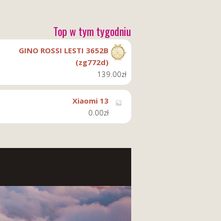
Top w tym tygodniu
GINO ROSSI LESTI 3652B
(zg772d)
139.00
zł
Xiaomi 13
0.00
zł