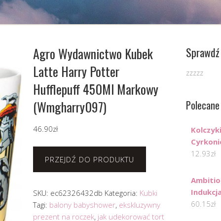
Agro Wydawnictwo Kubek
Sprawdź 
Latte Harry Potter
zzzzz
Hufflepuff 450Ml Markowy
(Wmgharry097)
Polecane
46.90
zł
Kolczyk
Cyrkoni
12.93
zł
PRZEJDŹ DO PRODUKTU
Ambitio
Indukcj
SKU:
ec62326432db
Kategoria:
Kubki
60.15
zł
Tagi:
balony babyshower
,
ekskluzywny
prezent na roczek
,
jak udekorować tort