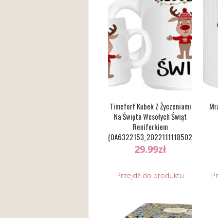
Timeforf Kubek Z Życzeniami
Mr
Na Święta Wesołych Świąt
Reniferkiem
(0A6322153_20221111185027)
29.99
zł
Przejdź do produktu
P