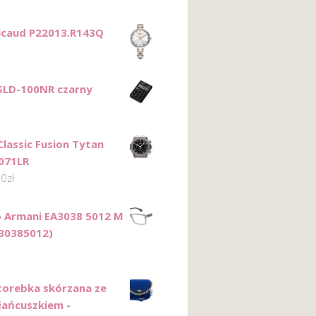
Ricaud P22013.R143Q
 SLD-100NR czarny
Classic Fusion Tytan
071LR
00
zł
 Armani EA3038 5012 M
A30385012)
orebka skórzana ze
łańcuszkiem -