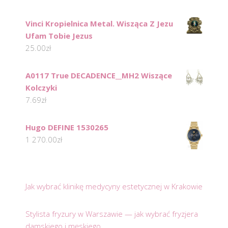
Vinci Kropielnica Metal. Wisząca Z Jezu
Ufam Tobie Jezus
25.00
zł
A0117 True DECADENCE__MH2 Wiszące
Kolczyki
7.69
zł
Hugo DEFINE 1530265
1 270.00
zł
Jak wybrać klinikę medycyny estetycznej w Krakowie
Stylista fryzury w Warszawie — jak wybrać fryzjera
damskiego i męskiego