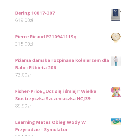
Bering 10817-307
619.00
zł
Pierre Ricaud P21094111Sq
315.00
zł
Piżama damska rozpinana kołnierzem dla
Babci Elżbieta 206
73.00
zł
Fisher-Price „Ucz się i śmiej!” Wielka
Siostrzyczka Szczeniaczka HCJ39
89.99
zł
Learning Mates Obieg Wody W
Przyrodzie - Symulator