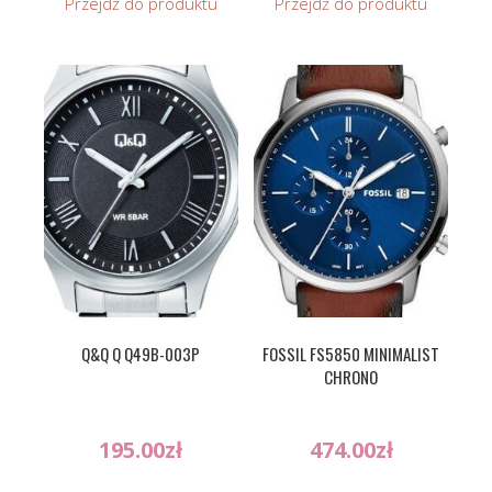
Przejdź do produktu
Przejdź do produktu
Q&Q Q Q49B-003P
FOSSIL FS5850 MINIMALIST
CHRONO
195.00
zł
474.00
zł