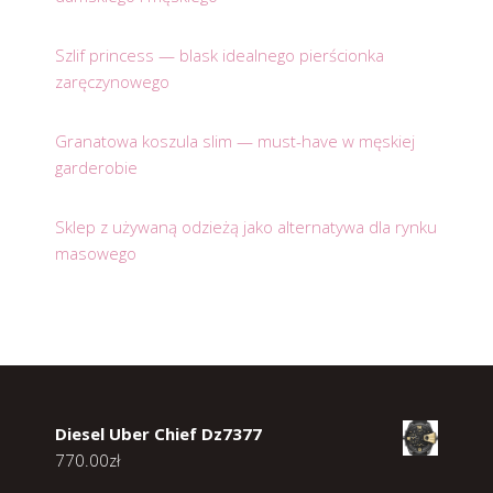
Szlif princess — blask idealnego pierścionka
zaręczynowego
Granatowa koszula slim — must-have w męskiej
garderobie
Sklep z używaną odzieżą jako alternatywa dla rynku
masowego
Diesel Uber Chief Dz7377
770.00
zł