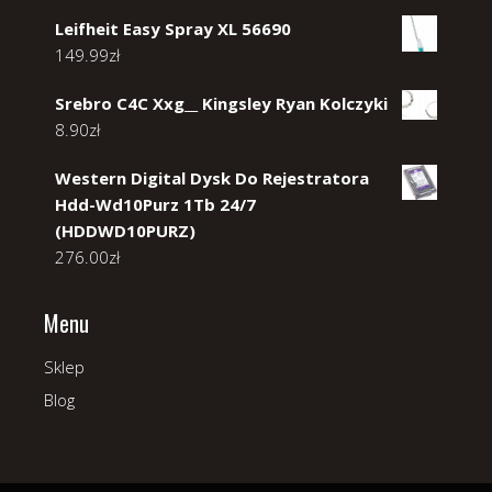
Leifheit Easy Spray XL 56690
149.99
zł
Srebro C4C Xxg__ Kingsley Ryan Kolczyki
8.90
zł
Western Digital Dysk Do Rejestratora
Hdd-Wd10Purz 1Tb 24/7
(HDDWD10PURZ)
276.00
zł
Menu
Sklep
Blog