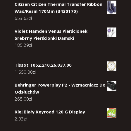
Citizen Citizen Thermal Transfer Ribbon
Wax/Resin 170Mm (3430170)
653.63
zł
Violet Hamden Venus Pierścionek
Srebrny Pierścionki Damski
185.29
zł
Tissot T052.210.26.037.00
1 650.00
zł
Behringer Powerplay P2 - Wzmacniacz Do
Odsłuchów
265.00
zł
Klej Biały Keyroad 120 G Display
2.93
zł