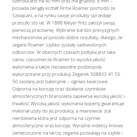
szeroka jest na 40 mm oraz ma grubość 8 mm –
posiada okrągły kształt.Firma Roamer pochodzi ze
Szwajcarii, a na rynku swoje produkty sprzedaje
przeszło sto lat. W 1888 Meyer Fritz założył swoją
pierwszą pracownię. Wybranie bardzo precyzyjnych
mechanizmów przyniosło dobre rezultaty, dlatego, że
zegarki Roamer szybko zyskały zadowolonych
odbiorców. W obecnych czasach polityka jest taka
sama, czasomierze Roamer to wysoka jakość
wykonania a także niezawodne podzespoły
wykorzystane przy produkcji.Zegarek 508833 41 55
50 zasilany jest bateryjnie – ogniwo kwarcowe.
Odporna na korozję oraz działanie czynników
atmosferycznych bransoleta zapewnia wysoką jakość i
trwałość.Wysoką jakość wykonania koperty gwarantuje
materiał użyty do jej produkcji, a mianowicie stal
nierdzewna która jest odporna na czynniki
atmosferyczne oraz korozję. Wyraźne indeksy liniowe
zamieszczone na tarczy zegarka pozwalają na szybki i