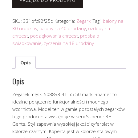
PRZEJDŹ DO PRODUKTU
SKU:
331bfc92f25d
Kategoria:
Zegarki
Tagi:
balony na
30 urodziny
,
balony na 40 urodziny
,
ozdoby na
chrzest
,
podziękowania chrzest
,
prosba o
swiadkowanie
,
życzenia na 18 urodziny
Opis
Opis
Zegarek męski 508833 41 55 50 marki Roamer to
idealne połączenie funkcjonalności i modnego
wzornictwa. Model ten w gamie pozostałych zegarków
tego producenta występuje w serii Superior 3H
Gents. Styl zapewnia wysokiej jakości cyferblat w
kolorze czarnym. Koperta jest w kolorze stalowym