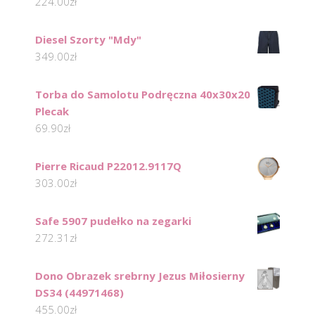
224.00
zł
Diesel Szorty "Mdy"
349.00
zł
Torba do Samolotu Podręczna 40x30x20
Plecak
69.90
zł
Pierre Ricaud P22012.9117Q
303.00
zł
Safe 5907 pudełko na zegarki
272.31
zł
Dono Obrazek srebrny Jezus Miłosierny
DS34 (44971468)
455.00
zł