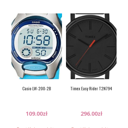
Casio LW-200-2B
Timex Easy Rider T2N794
109.00
zł
296.00
zł