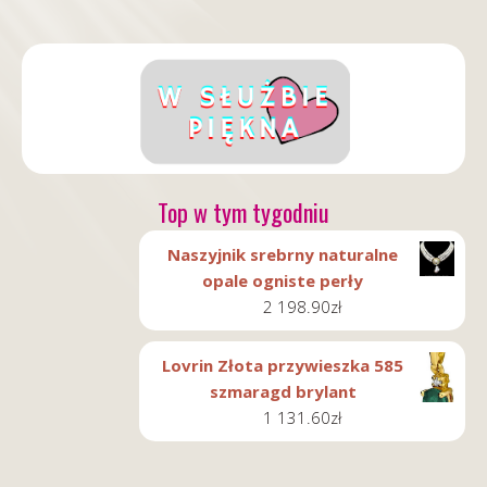
Top w tym tygodniu
Naszyjnik srebrny naturalne
opale ogniste perły
2 198.90
zł
Lovrin Złota przywieszka 585
szmaragd brylant
1 131.60
zł