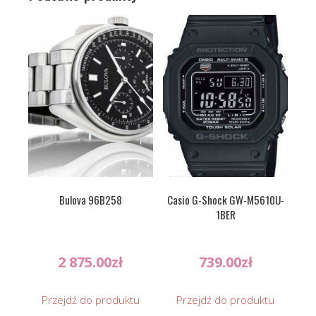
Bulova 96B258
Casio G-Shock GW-M5610U-
1BER
2 875.00
zł
739.00
zł
Przejdź do produktu
Przejdź do produktu