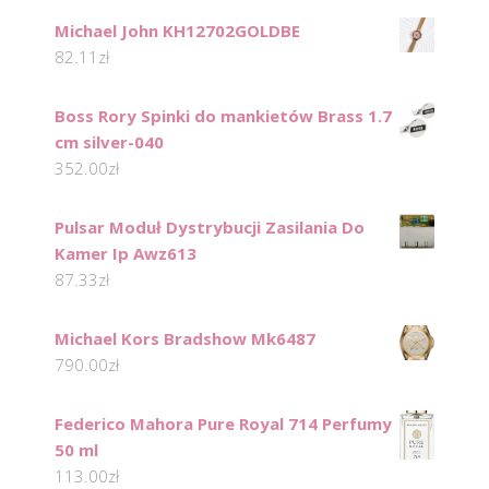
Michael John KH12702GOLDBE
82.11
zł
Boss Rory Spinki do mankietów Brass 1.7
cm silver-040
352.00
zł
Pulsar Moduł Dystrybucji Zasilania Do
Kamer Ip Awz613
87.33
zł
Michael Kors Bradshow Mk6487
790.00
zł
Federico Mahora Pure Royal 714 Perfumy
50 ml
113.00
zł