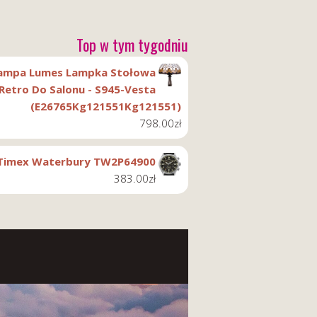
Top w tym tygodniu
ampa Lumes Lampka Stołowa
Retro Do Salonu - S945-Vesta
(E26765Kg121551Kg121551)
798.00
zł
Timex Waterbury TW2P64900
383.00
zł