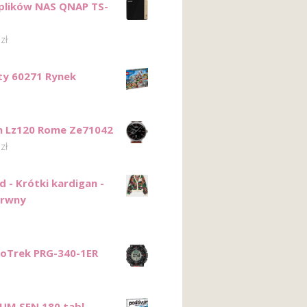
plików NAS QNAP TS-
1
zł
ty 60271 Rynek
n Lz120 Rome Ze71042
0
zł
 - Krótki kardigan -
arwny
roTrek PRG-340-1ER
UM SEN 180 tabl