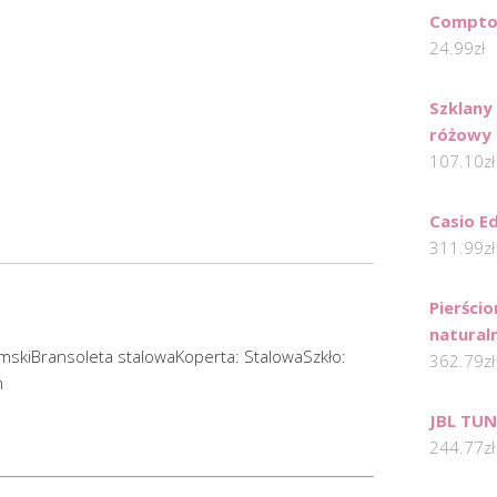
Compto
24.99
zł
Szklany 
różowy -
107.10
zł
Casio E
311.99
zł
Pierści
natural
skiBransoleta stalowaKoperta: StalowaSzkło:
362.79
zł
m
JBL TUN
244.77
zł