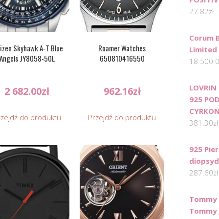
27.82
zł
Corum 
izen Skyhawk A-T Blue
Roamer Watches
Limited
Angels JY8058-50L
650810416550
18 500.
LOVRIN
2 682.00
zł
962.16
zł
925 PO
CYRKONI
rzejdź do produktu
Przejdź do produktu
381.30
zł
925 Pie
diopsyd
287.60
zł
Tommy H
Tommy J