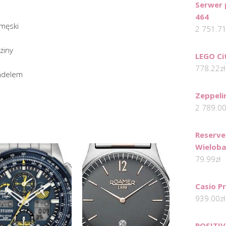
Serwer 
464
 męski
2 751.7
ziny
LEGO Ci
778.22
zł
andelem
Zeppeli
2 789.0
Reserved
Wielob
79.99
zł
Casio P
939.00
zł
POSITIV