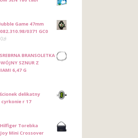
Bubble Game 47mm
 082.310.98/0371 GC0
00
zł
 SREBRNA BRANSOLETKA
DWÓJNY SZNUR Z
AMI 6,47 G
rścionek delikatny
 cyrkonie r 17
ilfiger Torebka
oy Mini Crossover