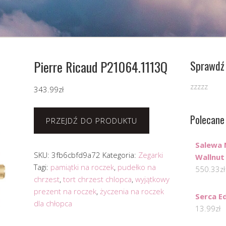
Pierre Ricaud P21064.1113Q
Sprawdź 
zzzzz
343.99
zł
Polecane
PRZEJDŹ DO PRODUKTU
Salewa 
SKU:
3fb6cbfd9a72
Kategoria:
Zegarki
Wallnut
Tagi:
pamiątki na roczek
,
pudełko na
550.33
zł
chrzest
,
tort chrzest chlopca
,
wyjątkowy
prezent na roczek
,
życzenia na roczek
Serca E
dla chłopca
13.99
zł