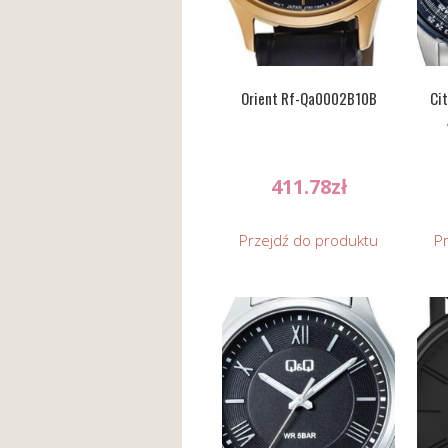
Orient Rf-Qa0002B10B
Cit
411.78
zł
Przejdź do produktu
P