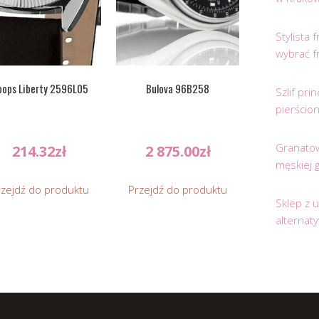
Stylista
wybrać f
ops Liberty 2596L05
Bulova 96B258
Szlif pr
pierścio
Granatow
214.32
zł
2 875.00
zł
męskiej 
rzejdź do produktu
Przejdź do produktu
Sklep z 
alternat