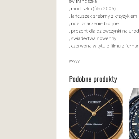
św franciszka
, modliszka (film 2006)
, łańcuszek srebrny z krzyżykiem
, noel znaczenie biblijne
, prezent dla dziewczynki na urod
, swiadectwa nowenny
, czerwona w tytule filmu z fern
yyyyy
Podobne produkty