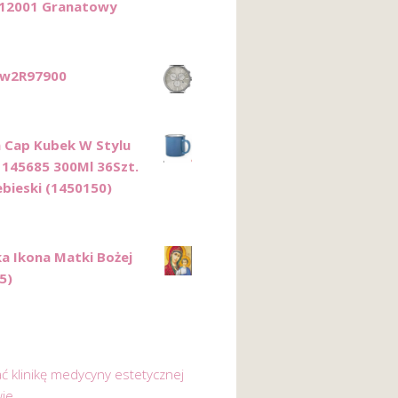
2001 Granatowy
Tw2R97900
 Cap Kubek W Stylu
 145685 300Ml 36Szt.
ebieski (1450150)
a Ikona Matki Bożej
5)
ać klinikę medycyny estetycznej
ie