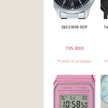
Q&Q Q Q49B-003P
Ti
195.00
zł
Przejdź do produktu
P