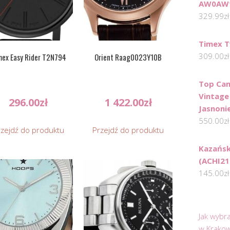
AW0AW1
329.99
zł
Timex 
309.00
zł
mex Easy Rider T2N794
Orient Raag0023Y10B
Top Can
Vintage
296.00
zł
1 422.00
zł
Jasnoni
550.00
zł
rzejdź do produktu
Przejdź do produktu
Kazańsk
(ACHI21
145.00
zł
Jak wybr
w Krakow