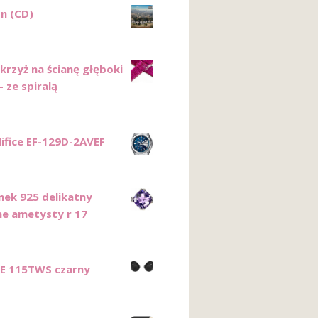
n (CD)
krzyż na ścianę głęboki
 ze spiralą
difice EF-129D-2AVEF
onek 925 delikatny
ne ametysty r 17
E 115TWS czarny