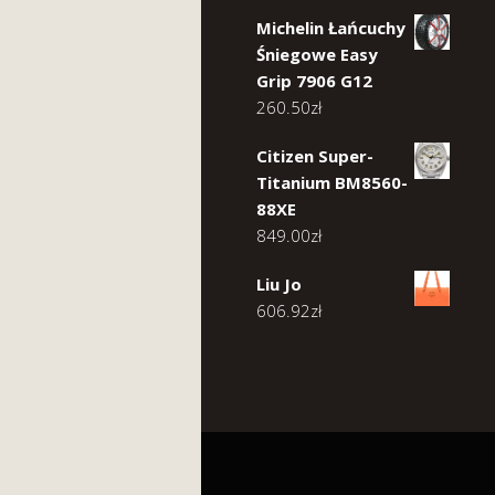
Michelin Łańcuchy
Śniegowe Easy
Grip 7906 G12
260.50
zł
Citizen Super-
Titanium BM8560-
88XE
849.00
zł
Liu Jo
606.92
zł