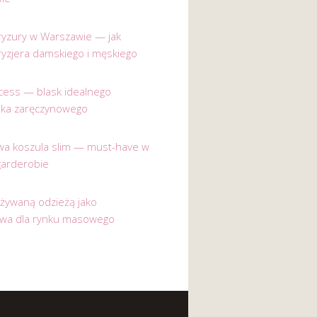
 fryzury w Warszawie — jak
ryzjera damskiego i męskiego
incess — blask idealnego
nka zaręczynowego
a koszula slim — must-have w
garderobie
używaną odzieżą jako
ywa dla rynku masowego