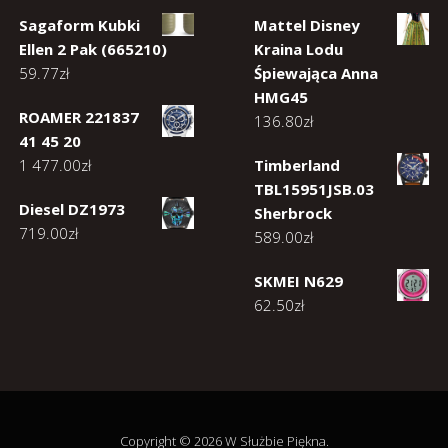
Sagaform Kubki
Mattel Disney
Ellen 2 Pak (665210)
Kraina Lodu
59.77
zł
Śpiewająca Anna
HMG45
ROAMER 221837
136.80
zł
41 45 20
1 477.00
zł
Timberland
TBL15951JSB.03
Diesel DZ1973
Sherbrock
719.00
zł
589.00
zł
SKMEI N629
62.50
zł
Copyright © 2026 W Służbie Piękna.