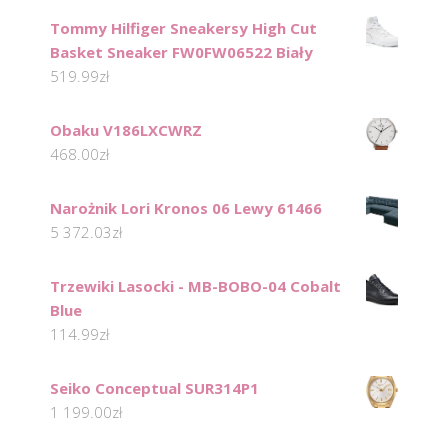
Tommy Hilfiger Sneakersy High Cut
Basket Sneaker FW0FW06522 Biały
519.99
zł
Obaku V186LXCWRZ
468.00
zł
Narożnik Lori Kronos 06 Lewy 61466
5 372.03
zł
Trzewiki Lasocki - MB-BOBO-04 Cobalt
Blue
114.99
zł
Seiko Conceptual SUR314P1
1 199.00
zł