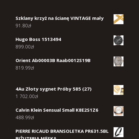
Szklany krzyż na ścianę VINTAGE mały
91.80
zł
Hugo Boss 1513494
899.00
zł
Orient Ab00003B Raab0012S19B
819.99
zł
4Au Złoty sygnet Próby 585 (27)
1 702.00
zł
Calvin Klein Sensual Small K8E2S1Z6
488.99
zł
PIERRE RICAUD BRANSOLETKA PR631.5BL
BIŻUTERIA MĘSKA