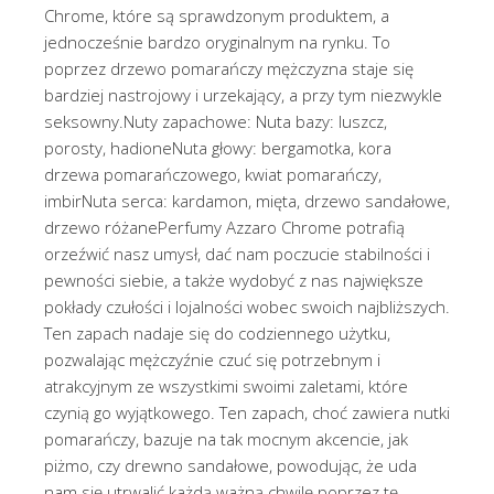
Chrome, które są sprawdzonym produktem, a
jednocześnie bardzo oryginalnym na rynku. To
poprzez drzewo pomarańczy mężczyzna staje się
bardziej nastrojowy i urzekający, a przy tym niezwykle
seksowny.Nuty zapachowe: Nuta bazy: luszcz,
porosty, hadioneNuta głowy: bergamotka, kora
drzewa pomarańczowego, kwiat pomarańczy,
imbirNuta serca: kardamon, mięta, drzewo sandałowe,
drzewo różanePerfumy Azzaro Chrome potrafią
orzeźwić nasz umysł, dać nam poczucie stabilności i
pewności siebie, a także wydobyć z nas największe
pokłady czułości i lojalności wobec swoich najbliższych.
Ten zapach nadaje się do codziennego użytku,
pozwalając mężczyźnie czuć się potrzebnym i
atrakcyjnym ze wszystkimi swoimi zaletami, które
czynią go wyjątkowego. Ten zapach, choć zawiera nutki
pomarańczy, bazuje na tak mocnym akcencie, jak
piżmo, czy drewno sandałowe, powodując, że uda
nam się utrwalić każdą ważną chwilę poprzez tę