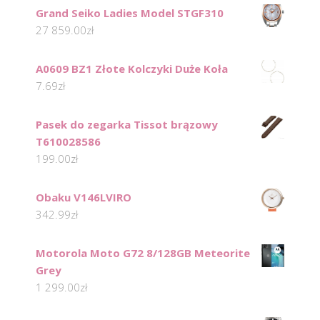
Grand Seiko Ladies Model STGF310
27 859.00
zł
A0609 BZ1 Złote Kolczyki Duże Koła
7.69
zł
Pasek do zegarka Tissot brązowy
T610028586
199.00
zł
Obaku V146LVIRO
342.99
zł
Motorola Moto G72 8/128GB Meteorite
Grey
1 299.00
zł