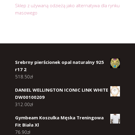
Sklep z używaną odzieżą jako alternatywa dla rynku
masowego
Srebrny pierścionek opal naturalny 925
r17 2
518.50
zł
DANIEL WELLINGTON ICONIC LINK WHITE
DW00100209
312.00
zł
Gymbeam Koszulka Męska Treningowa
Fit Biała Xl
76.90
zł