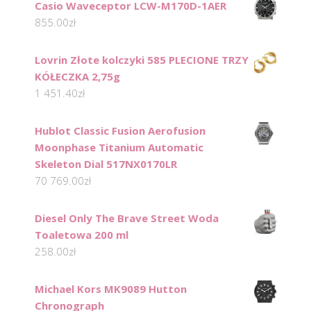
Casio Waveceptor LCW-M170D-1AER
855.00
zł
Lovrin Złote kolczyki 585 PLECIONE TRZY
KÓŁECZKA 2,75g
1 451.40
zł
Hublot Classic Fusion Aerofusion
Moonphase Titanium Automatic
Skeleton Dial 517NX0170LR
70 769.00
zł
Diesel Only The Brave Street Woda
Toaletowa 200 ml
258.00
zł
Michael Kors MK9089 Hutton
Chronograph