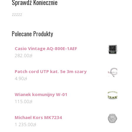
Sprawdź Koniecznie
zzzzz
Polecane Produkty
Casio Vintage AQ-800E-1AEF
282.00
zł
Patch cord UTP kat. 5e 3m szary
4.90
zł
Wianek komunijny W-01
115.00
zł
Michael Kors MK7234
1 235.00
zł