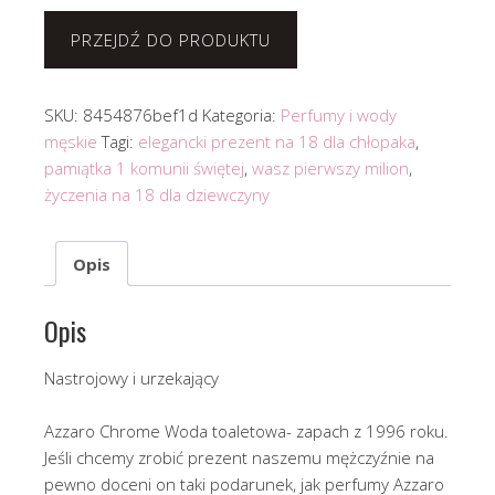
PRZEJDŹ DO PRODUKTU
SKU:
8454876bef1d
Kategoria:
Perfumy i wody
męskie
Tagi:
elegancki prezent na 18 dla chłopaka
,
pamiątka 1 komunii świętej
,
wasz pierwszy milion
,
życzenia na 18 dla dziewczyny
Opis
Opis
Nastrojowy i urzekający
Azzaro Chrome Woda toaletowa- zapach z 1996 roku.
Jeśli chcemy zrobić prezent naszemu mężczyźnie na
pewno doceni on taki podarunek, jak perfumy Azzaro