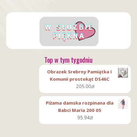
Top w tym tygodniu
Obrazek Srebrny Pamiątka I
Komunii prostokąt DS46C
205.00
zł
Piżama damska rozpinana dla
Babci Maria 200 05
95.94
zł