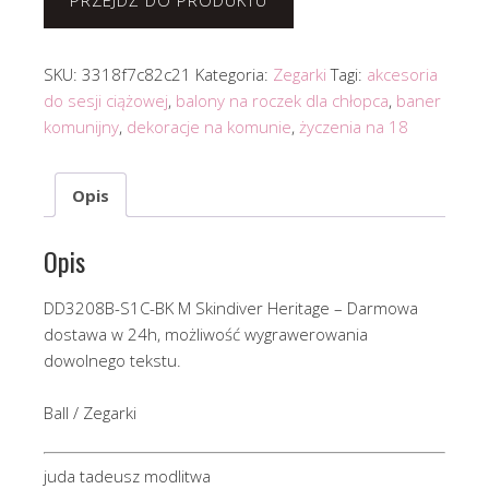
PRZEJDŹ DO PRODUKTU
SKU:
3318f7c82c21
Kategoria:
Zegarki
Tagi:
akcesoria
do sesji ciążowej
,
balony na roczek dla chłopca
,
baner
komunijny
,
dekoracje na komunie
,
życzenia na 18
Opis
Opis
DD3208B-S1C-BK M Skindiver Heritage – Darmowa
dostawa w 24h, możliwość wygrawerowania
dowolnego tekstu.
Ball / Zegarki
juda tadeusz modlitwa