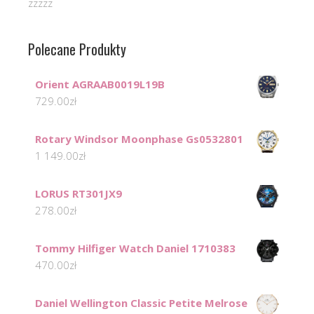
zzzzz
Polecane Produkty
Orient AGRAAB0019L19B
729.00
zł
Rotary Windsor Moonphase Gs0532801
1 149.00
zł
LORUS RT301JX9
278.00
zł
Tommy Hilfiger Watch Daniel 1710383
470.00
zł
Daniel Wellington Classic Petite Melrose