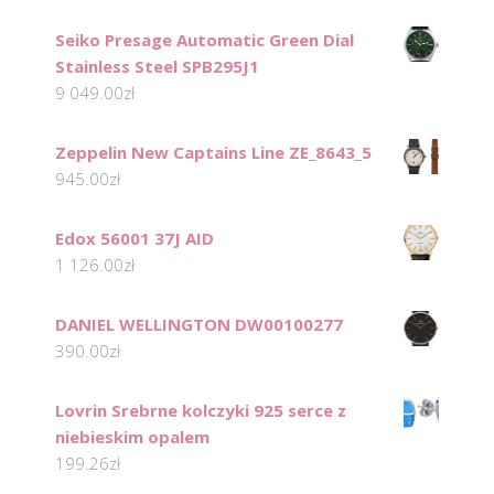
Seiko Presage Automatic Green Dial
Stainless Steel SPB295J1
9 049.00
zł
Zeppelin New Captains Line ZE_8643_5
945.00
zł
Edox 56001 37J AID
1 126.00
zł
DANIEL WELLINGTON DW00100277
390.00
zł
Lovrin Srebrne kolczyki 925 serce z
niebieskim opalem
199.26
zł