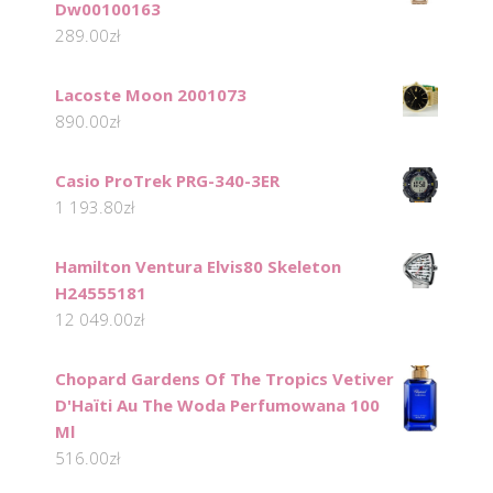
Dw00100163
289.00
zł
Lacoste Moon 2001073
890.00
zł
Casio ProTrek PRG-340-3ER
1 193.80
zł
Hamilton Ventura Elvis80 Skeleton
H24555181
12 049.00
zł
Chopard Gardens Of The Tropics Vetiver
D'Haïti Au The Woda Perfumowana 100
Ml
516.00
zł