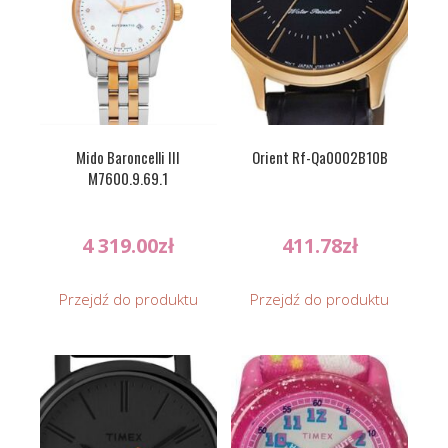
Mido Baroncelli III
Orient Rf-Qa0002B10B
M7600.9.69.1
4 319.00
zł
411.78
zł
Przejdź do produktu
Przejdź do produktu