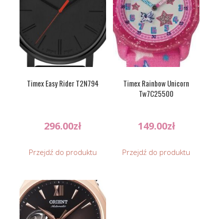
Timex Easy Rider T2N794
Timex Rainbow Unicorn
Tw7C25500
296.00
zł
149.00
zł
Przejdź do produktu
Przejdź do produktu