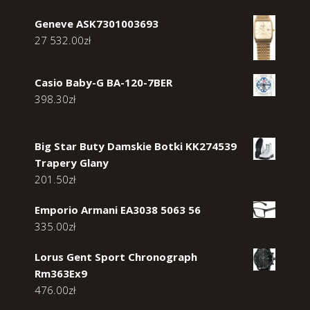
Geneve ASK7301003693
27 532.00
zł
Casio Baby-G BA-120-7BER
398.30
zł
Big Star Buty Damskie Botki KK274539
Trapery Glany
201.50
zł
Emporio Armani EA3038 5063 56
335.00
zł
Lorus Gent Sport Chronograph
Rm363Ex9
476.00
zł