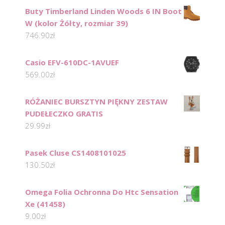
Buty Timberland Linden Woods 6 IN Boot
W (kolor Żółty, rozmiar 39)
746.90
zł
Casio EFV-610DC-1AVUEF
569.00
zł
RÓŻANIEC BURSZTYN PIĘKNY ZESTAW
PUDEŁECZKO GRATIS
29.99
zł
Pasek Cluse CS1408101025
130.50
zł
Omega Folia Ochronna Do Htc Sensation
Xe (41458)
9.00
zł