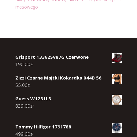
masowego
Grisport 13362Sv87G Czerwone
190.00
zł
Zizzi Czarne Majtki Kokardka 044B 56
55.00
zł
Guess W1231L3
839.00
zł
Tommy Hilfiger 1791788
499.00
zł