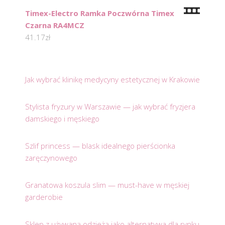
Timex-Electro Ramka Poczwórna Timex
Czarna RA4MCZ
41.17
zł
Jak wybrać klinikę medycyny estetycznej w Krakowie
Stylista fryzury w Warszawie — jak wybrać fryzjera
damskiego i męskiego
Szlif princess — blask idealnego pierścionka
zaręczynowego
Granatowa koszula slim — must-have w męskiej
garderobie
Sklep z używaną odzieżą jako alternatywa dla rynku