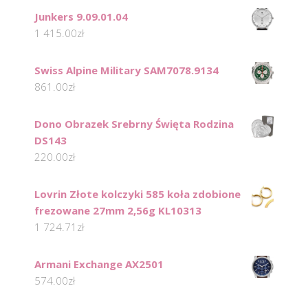
Junkers 9.09.01.04
1 415.00
zł
Swiss Alpine Military SAM7078.9134
861.00
zł
Dono Obrazek Srebrny Święta Rodzina
DS143
220.00
zł
Lovrin Złote kolczyki 585 koła zdobione
frezowane 27mm 2,56g KL10313
1 724.71
zł
Armani Exchange AX2501
574.00
zł