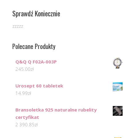
Sprawdź Koniecznie
zzzzz
Polecane Produkty
Q&Q Q F02A-003P
245.00
zł
Urosept 60 tabletek
14.99
zł
Bransoletka 925 naturalne rubelity
certyfikat
2 390.85
zł