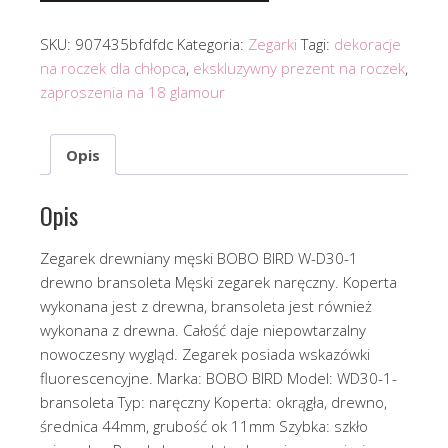
SKU:
907435bfdfdc
Kategoria:
Zegarki
Tagi:
dekoracje
na roczek dla chłopca
,
ekskluzywny prezent na roczek
,
zaproszenia na 18 glamour
Opis
Opis
Zegarek drewniany męski BOBO BIRD W-D30-1
drewno bransoleta Męski zegarek naręczny. Koperta
wykonana jest z drewna, bransoleta jest również
wykonana z drewna. Całość daje niepowtarzalny
nowoczesny wygląd. Zegarek posiada wskazówki
fluorescencyjne. Marka: BOBO BIRD Model: WD30-1-
bransoleta Typ: naręczny Koperta: okrągła, drewno,
średnica 44mm, grubość ok 11mm Szybka: szkło