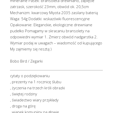
mineralne Pasek: bransoleta drewniano, zapięcie
zatrzask, szerokość 23mm, obwód ok. 20,5cm
Mechanizm: kwarcowy Miyota 2035 zasilany baterią
Waga: 54g Dodatki: wskazówki fluorescencyjne
Opakowanie: Eleganckie, ekologiczne drewniane
pudełko Pomagamy w skracaniu bransolety na
odpowiedni wymiar 1. Zmierz obwód nadgarstka 2.
Wymiar podaj w uwagach – wiadomość od kupującego
My zajmiemy się resztą:)
Bobo Bird / Zegarki
cytaty o podziękowaniu
, prezenty na 1 rocznicę ślubu
, życzenia na trzech króli obrazki
, świętej rodziny
, świadectwo wiary przykłady
, droga na górę
, wianek komunijny na głowie