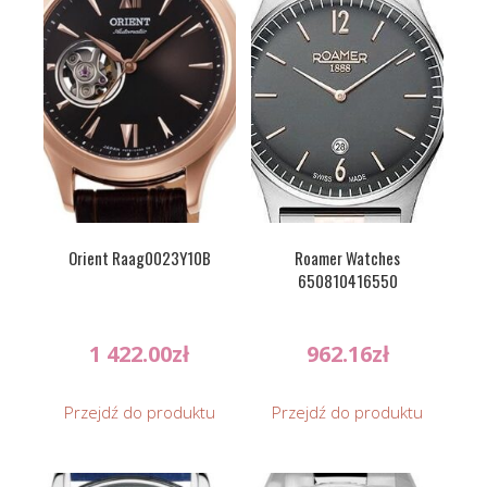
Orient Raag0023Y10B
Roamer Watches
650810416550
1 422.00
zł
962.16
zł
Przejdź do produktu
Przejdź do produktu