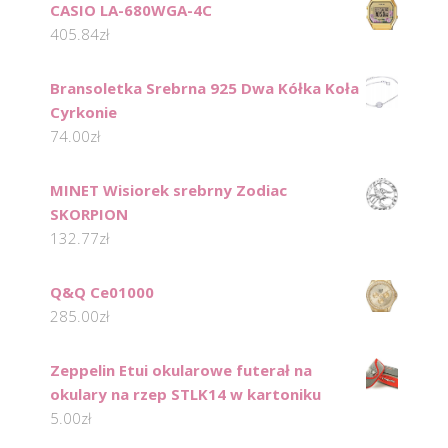
CASIO LA-680WGA-4C
405.84
zł
Bransoletka Srebrna 925 Dwa Kółka Koła
Cyrkonie
74.00
zł
MINET Wisiorek srebrny Zodiac
SKORPION
132.77
zł
Q&Q Ce01000
285.00
zł
Zeppelin Etui okularowe futerał na
okulary na rzep STLK14 w kartoniku
5.00
zł