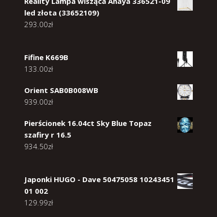
Reality Lampa wisząca Anaya 336521-09
led złota (33652109)
293.00
zł
Fifine K669B
133.00
zł
Orient SAB0B008WB
939.00
zł
Pierścionek 16.04ct Sky Blue Topaz
szafiry r 16.5
934.50
zł
Japonki HUGO - Dave 50475058 10243451
01 002
129.99
zł