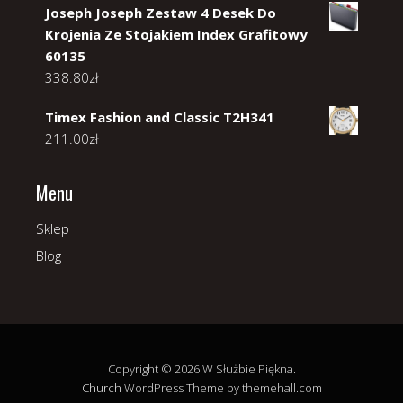
Joseph Joseph Zestaw 4 Desek Do
Krojenia Ze Stojakiem Index Grafitowy
60135
338.80
zł
Timex Fashion and Classic T2H341
211.00
zł
Menu
Sklep
Blog
Copyright © 2026 W Służbie Piękna.
Church
WordPress Theme by themehall.com