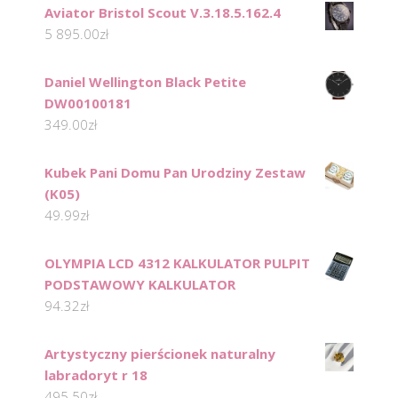
Aviator Bristol Scout V.3.18.5.162.4
5 895.00
zł
Daniel Wellington Black Petite
DW00100181
349.00
zł
Kubek Pani Domu Pan Urodziny Zestaw
(K05)
49.99
zł
OLYMPIA LCD 4312 KALKULATOR PULPIT
PODSTAWOWY KALKULATOR
94.32
zł
Artystyczny pierścionek naturalny
labradoryt r 18
495.50
zł