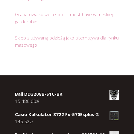
Granatowa koszula slim — must-have w męskiej
garderobie
Sklep z używaną odzieżą jako alternatywa dla rynku
masowego
Ball DD3208B-S1C-BK
15 480.00
zł
Casio Kalkulator 3722 Fx-570Esplus-2
145.52
zł