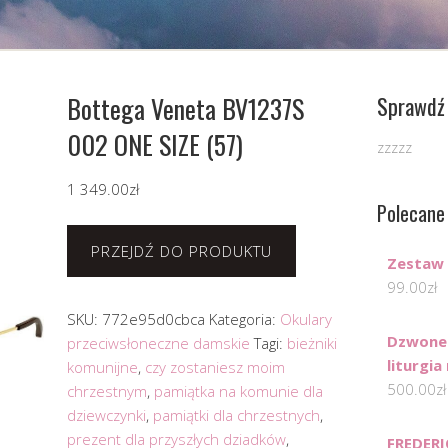
Bottega Veneta BV1237S
Sprawdź 
002 ONE SIZE (57)
zzzzz
1 349.00
zł
Polecane
PRZEJDŹ DO PRODUKTU
Zestaw 
99.00
zł
SKU:
772e95d0cbca
Kategoria:
Okulary
Dzwone
przeciwsłoneczne damskie
Tagi:
bieżniki
liturgia 
komunijne
,
czy zostaniesz moim
500.00
zł
chrzestnym
,
pamiątka na komunie dla
dziewczynki
,
pamiątki dla chrzestnych
,
prezent dla przyszłych dziadków
,
FREDERI