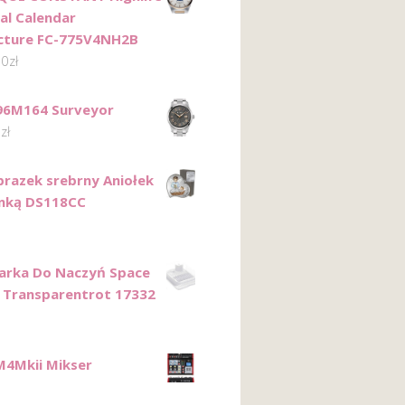
al Calendar
cture FC-775V4NH2B
00
zł
96M164 Surveyor
9
zł
razek srebrny Aniołek
enką DS118CC
zarka Do Naczyń Space
Transparentrot 17332
4Mkii Mikser