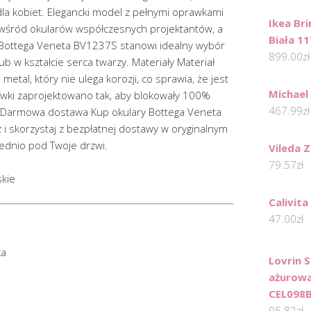
la kobiet. Elegancki model z pełnymi oprawkami
Ikea Br
 wśród okularów współczesnych projektantów, a
Biała 1
e Bottega Veneta BV1237S stanowi idealny wybór
899.00
zł
lub w kształcie serca twarzy. Materiały Materiał
etal, który nie ulega korozji, co sprawia, że jest
Michael
ewki zaprojektowano tak, aby blokowały 100%
467.99
zł
 Darmowa dostawa Kup okulary Bottega Veneta
i skorzystaj z bezpłatnej dostawy w oryginalnym
dnio pod Twoje drzwi.
Vileda 
79.57
zł
skie
Calivita
47.00
zł
ka
Lovrin 
ażurowa
CEL098
95.82
zł