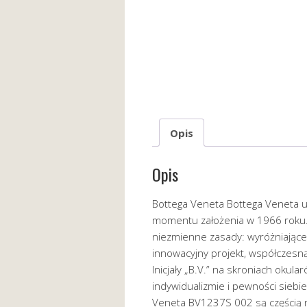
Opis
Opis
Bottega Veneta Bottega Veneta u
momentu założenia w 1966 roku. 
niezmienne zasady: wyróżniające 
innowacyjny projekt, współczesną
Inicjały „B.V.” na skroniach okula
indywidualizmie i pewności siebi
Veneta BV1237S 002 są częścią na