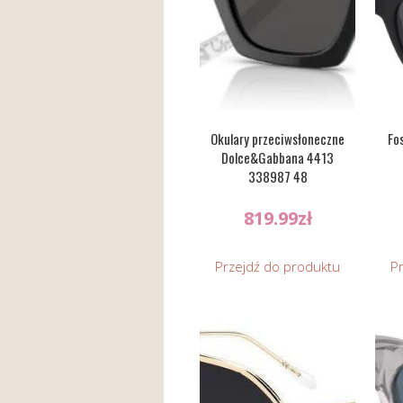
Okulary przeciwsłoneczne
Fo
Dolce&Gabbana 4413
338987 48
819.99
zł
Przejdź do produktu
P