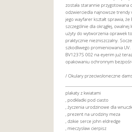
została starannie przygotowana d
odzwierciedla najnowsze trendy
jego wayfarer kształt sprawia, ż
szczególnie dla okrągłej, owalnej 
użyty do wytworzenia oprawek to m
praktycznie niezniszczalny. Socz
szkodliwego promieniowania UV.
BV1237S 002 na eyerim już teraz 
opakowaniu ochronnym bezpośre
/ Okulary przeciwsłoneczne dam
plakaty z kwiatami
, podkładki pod ciasto
, życzenia urodzinowe dla wnucz
, prezent na urodziny meza
, dzikie serce john eldredge
, mieczysław cierpisz