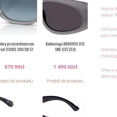
Stylista
wybrać f
Szlif pr
pierścio
lary przeciwsłoneczne
Balenciaga BB0095S 015
rsol 3308S 309/Q8 51
ONE SIZE (53)
Granatow
męskiej 
879.99
zł
1 499.00
zł
Sklep z 
alternat
rzejdź do produktu
Przejdź do produktu