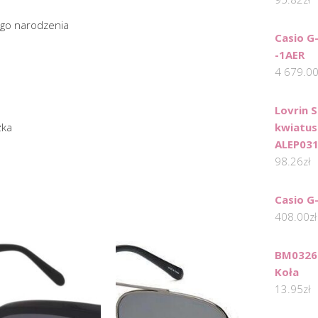
ego narodzenia
Casio 
-1AER
4 679.0
Lovrin 
żka
kwiatus
ALEP03
98.26
zł
Casio G
408.00
zł
BM0326 
Koła
13.95
zł