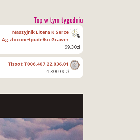
Top w tym tygodniu
Naszyjnik Litera K Serce
Ag.złocone+pudełko Grawer
69.30
zł
Tissot T006.407.22.036.01
4 300.00
zł