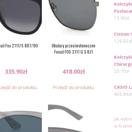
Kolczyk
Pozłaca
15.90
zł
Citizen
129.92
zł
ssil Fos 2111/S 807/9O
Okulary przeciwsłoneczne
Fossil FOS 3111 G S KJ1
Kolczyki
Chirurg
335.90
zł
418.00
zł
20.70
zł
CASIO 
rzejdź do produktu
Przejdź do produktu
405.84
zł
Jak wybr
w Krakow