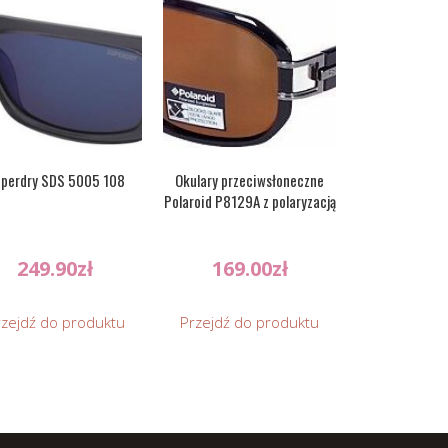
perdry SDS 5005 108
Okulary przeciwsłoneczne
Polaroid P8129A z polaryzacją
249.90
zł
169.00
zł
rzejdź do produktu
Przejdź do produktu