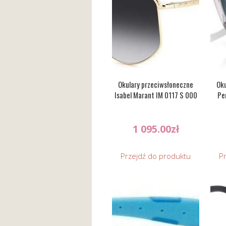
Okulary przeciwsłoneczne
Oku
Isabel Marant IM 0117 S 000
Pe
1 095.00
zł
Przejdź do produktu
P