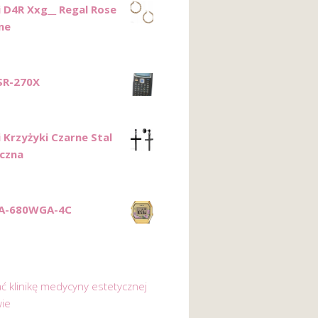
i D4R Xxg__ Regal Rose
ne
 SR-270X
 Krzyżyki Czarne Stal
iczna
LA-680WGA-4C
ać klinikę medycyny estetycznej
ie