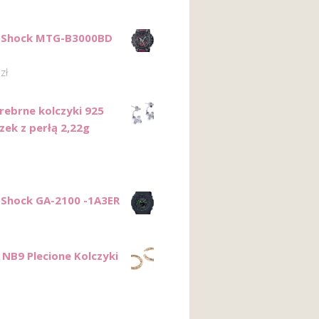
G-Shock MTG-B3000BD
0
zł
Srebrne kolczyki 925
zek z perłą 2,22g
1
-Shock GA-2100 -1A3ER
NB9 Plecione Kolczyki