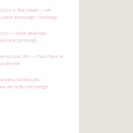
 fryzury w Warszawie — jak
ryzjera damskiego i męskiego
incess — blask idealnego
nka zaręczynowego
a koszula slim — must-have w
garderobie
używaną odzieżą jako
ywa dla rynku masowego