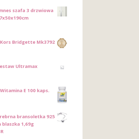
imnes szafa 3 drzwiowa
17x50x190cm
 Kors Bridgette Mk3792
Zestaw Ultramax
 Witamina E 100 kaps.
Srebrna bransoletka 925
 blaszka 1,69g
BR