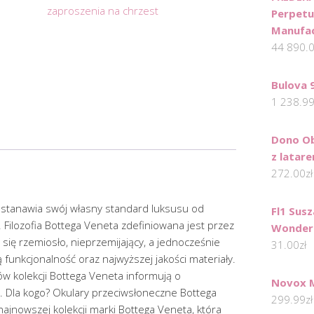
zaproszenia na chrzest
Perpetu
Manufa
44 890.
Bulova 
1 238.9
Dono Ob
z latar
272.00
zł
stanawia swój własny standard luksusu od
Fl1 Sus
Filozofia Bottega Veneta zdefiniowana jest przez
Wonder 
się rzemiosło, nieprzemijający, a jednocześnie
31.00
zł
 funkcjonalność oraz najwyższej jakości materiały.
rów kolekcji Bottega Veneta informują o
Novox M
e. Dla kogo? Okulary przeciwsłoneczne Bottega
299.99
zł
jnowszej kolekcji marki Bottega Veneta, która