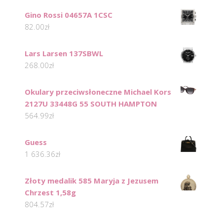
Gino Rossi 04657A 1CSC
82.00
zł
Lars Larsen 137SBWL
268.00
zł
Okulary przeciwsłoneczne Michael Kors
2127U 33448G 55 SOUTH HAMPTON
564.99
zł
Guess
1 636.36
zł
Złoty medalik 585 Maryja z Jezusem
Chrzest 1,58g
804.57
zł