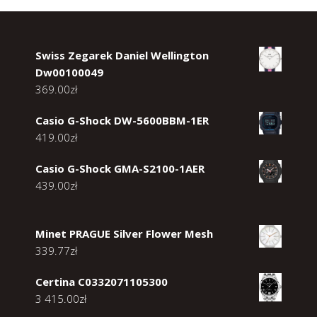
Swiss Zegarek Daniel Wellington
Dw00100049
369.00
zł
Casio G-Shock DW-5600BBM-1ER
419.00
zł
Casio G-Shock GMA-S2100-1AER
439.00
zł
Minet PRAGUE Silver Flower Mesh
339.77
zł
Certina C0332071105300
3 415.00
zł