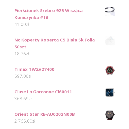
Pierścionek Srebro 925 Wisząca
Koniczynka #16
41.00
zł
Nc Koperty Koperta C5 Biała Sk Folia
50szt.
18.76
zł
Timex TW2V27400
597.00
zł
Cluse La Garconne Cl60011
368.69
zł
Orient Star RE-AU0202N00B
2 765.00
zł