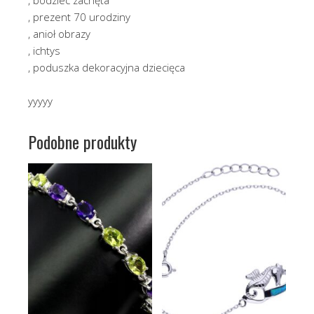
, prezent 70 urodziny
, anioł obrazy
, ichtys
, poduszka dekoracyjna dziecięca
yyyyy
Podobne produkty