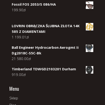
Fossil FOS 2053/S 086/HA
199.90
zł
LOVRIN OBRĄCZKA ŚLUBNA ZŁOTA 14K
585 Z DIAMENTAMI
1 199.01
zł
Ball Engineer Hydrocarbon Aerogmt Ii
Dg2018C-S5C-Bk
21 580.00
zł
Timberland TDWGD2103201 Durham
919.00
zł
Menu
Sklep