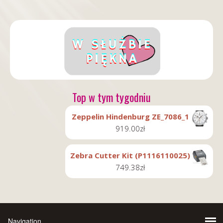
Top w tym tygodniu
Zeppelin Hindenburg ZE_7086_1
919.00
zł
Zebra Cutter Kit (P1116110025)
749.38
zł