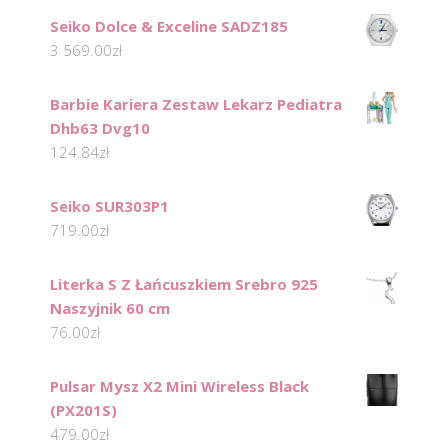
Seiko Dolce & Exceline SADZ185
3 569.00
zł
Barbie Kariera Zestaw Lekarz Pediatra
Dhb63 Dvg10
124.84
zł
Seiko SUR303P1
719.00
zł
Literka S Z Łańcuszkiem Srebro 925
Naszyjnik 60 cm
76.00
zł
Pulsar Mysz X2 Mini Wireless Black
(PX201S)
479.00
zł