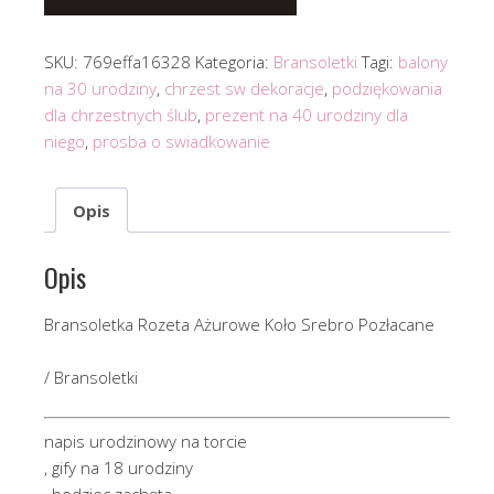
SKU:
769effa16328
Kategoria:
Bransoletki
Tagi:
balony
na 30 urodziny
,
chrzest sw dekoracje
,
podziękowania
dla chrzestnych ślub
,
prezent na 40 urodziny dla
niego
,
prosba o swiadkowanie
Opis
Opis
Bransoletka Rozeta Ażurowe Koło Srebro Pozłacane
/ Bransoletki
napis urodzinowy na torcie
, gify na 18 urodziny
, bodziec zachęta