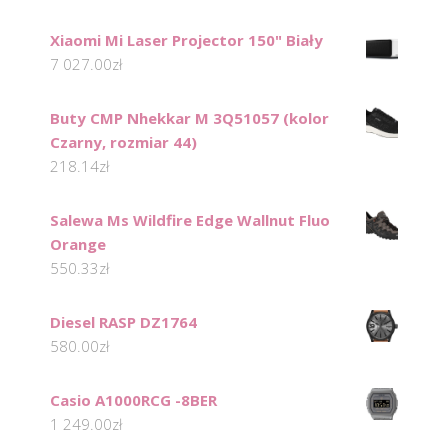
Xiaomi Mi Laser Projector 150" Biały
7 027.00
zł
Buty CMP Nhekkar M 3Q51057 (kolor
Czarny, rozmiar 44)
218.14
zł
Salewa Ms Wildfire Edge Wallnut Fluo
Orange
550.33
zł
Diesel RASP DZ1764
580.00
zł
Casio A1000RCG -8BER
1 249.00
zł