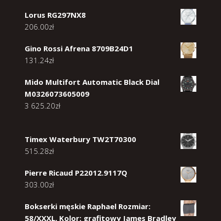
Lorus RG297NX8
206.00
zł
Gino Rossi Afrena 8709B24D1
131.24
zł
Mido Multifort Automatic Black Dial
M0326073605009
3 625.20
zł
Timex Waterbury TW2T70300
515.28
zł
Pierre Ricaud P22012.9117Q
303.00
zł
Bokserki męskie Raphael Rozmiar:
58/XXXL, Kolor: grafitowy James Bradley