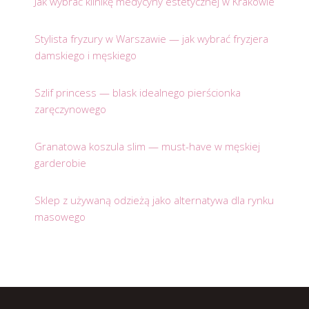
Jak wybrać klinikę medycyny estetycznej w Krakowie
Stylista fryzury w Warszawie — jak wybrać fryzjera
damskiego i męskiego
Szlif princess — blask idealnego pierścionka
zaręczynowego
Granatowa koszula slim — must-have w męskiej
garderobie
Sklep z używaną odzieżą jako alternatywa dla rynku
masowego