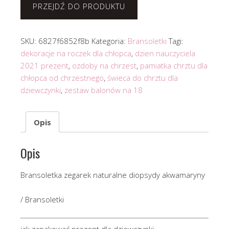
PRZEJDŹ DO PRODUKTU
SKU:
6827f6852f8b
Kategoria:
Bransoletki
Tagi:
dekoracje na roczek dla chłopca
,
dzien nauczyciela
2021 prezent
,
ozdoby na chrzest
,
pamiatka chrztu dla
chłopca od chrzestnego
,
świeca do chrztu dla
dziewczynki
,
zestaw balonów na 18
Opis
Opis
Bransoletka zegarek naturalne diopsydy akwamaryny
/ Bransoletki
jak zapakować prezent dla dziewczynki