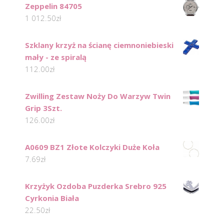
Zeppelin 84705
1 012.50
zł
Szklany krzyż na ścianę ciemnoniebieski
mały - ze spiralą
112.00
zł
Zwilling Zestaw Noży Do Warzyw Twin
Grip 3Szt.
126.00
zł
A0609 BZ1 Złote Kolczyki Duże Koła
7.69
zł
Krzyżyk Ozdoba Puzderka Srebro 925
Cyrkonia Biała
22.50
zł