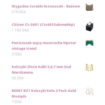
Wygodne torebki listonoszki - Beżowe
219.00
zł
Citizen Ct-S601 (Cts601Subnnebkp)
1 160.64
zł
Pierścionek wąsy moustache hipster
vintage trend
3.59
zł
Kolczyki Złote Kulki 5,6,7 mm Stal
Nierdzewna
36.09
zł
B0081 BZ1 Kolczyki Koła 2 Pack Gold
Mosiądz
7.69
zł