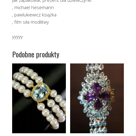
, michael hesemann
, pawlukiewicz książka
, film siła modlitwy
yyyyy
Podobne produkty