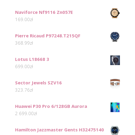
Naviforce Nf9116 Zn057E
169.00
zł
Pierre Ricaud P97248.T215QF
368.99
zł
Lotus L18668 3
699.00
zł
Sector Jewels SZV16
323.76
zł
Huawei P30 Pro 6/128GB Aurora
2 699.00
zł
Hamilton Jazzmaster Gents H32475140