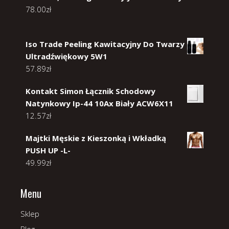
78.00
zł
Iso Trade Peeling Kawitacyjny Do Twarzy
Ultradźwiękowy 5W1
57.89
zł
Kontakt Simon Łącznik Schodowy
Natynkowy Ip-44 10Ax Biały ACW6X11
12.57
zł
Majtki Męskie z Kieszonką i Wkładką
PUSH UP -L-
49.99
zł
Menu
Sklep