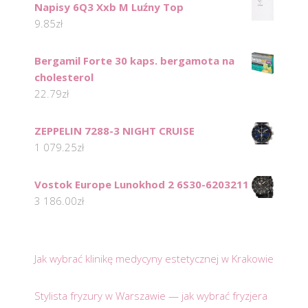
Napisy 6Q3 Xxb M Luźny Top
9.85
zł
Bergamil Forte 30 kaps. bergamota na
cholesterol
22.79
zł
ZEPPELIN 7288-3 NIGHT CRUISE
1 079.25
zł
Vostok Europe Lunokhod 2 6S30-6203211
3 186.00
zł
Jak wybrać klinikę medycyny estetycznej w Krakowie
Stylista fryzury w Warszawie — jak wybrać fryzjera