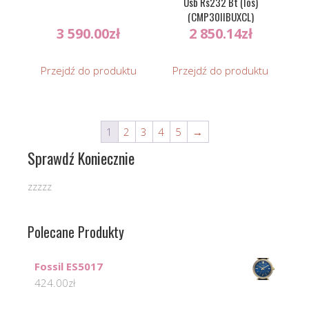
Usb Rs232 Bt (Ios)
(CMP30IIBUXCL)
3 590.00
zł
2 850.14
zł
Przejdź do produktu
Przejdź do produktu
1
2
3
4
5
→
Sprawdź Koniecznie
zzzzz
Polecane Produkty
Fossil ES5017
424.00
zł