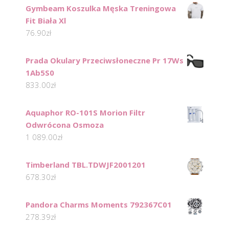
Gymbeam Koszulka Męska Treningowa
Fit Biała Xl
76.90
zł
Prada Okulary Przeciwsłoneczne Pr 17Ws
1Ab5S0
833.00
zł
Aquaphor RO-101S Morion Filtr
Odwrócona Osmoza
1 089.00
zł
Timberland TBL.TDWJF2001201
678.30
zł
Pandora Charms Moments 792367C01
278.39
zł