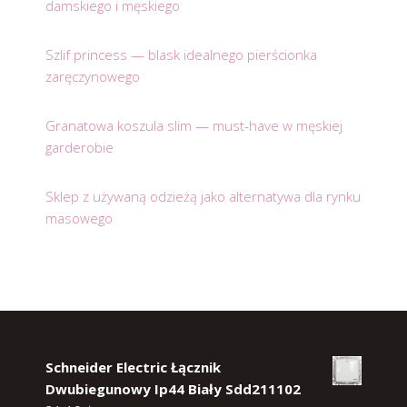
damskiego i męskiego
Szlif princess — blask idealnego pierścionka
zaręczynowego
Granatowa koszula slim — must-have w męskiej
garderobie
Sklep z używaną odzieżą jako alternatywa dla rynku
masowego
Schneider Electric Łącznik
Dwubiegunowy Ip44 Biały Sdd211102