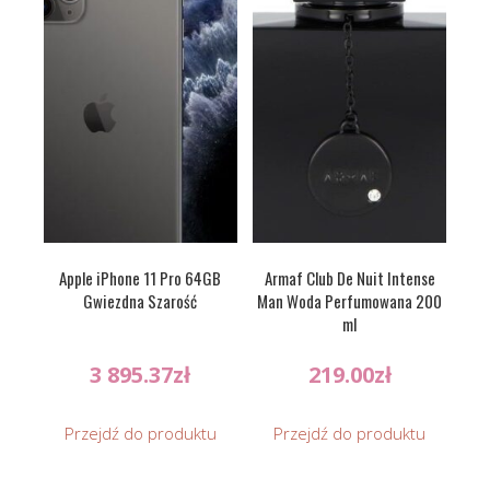
Apple iPhone 11 Pro 64GB
Armaf Club De Nuit Intense
Gwiezdna Szarość
Man Woda Perfumowana 200
ml
3 895.37
zł
219.00
zł
Przejdź do produktu
Przejdź do produktu