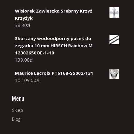
Wisiorek Zawieszka Srebrny Krzyż
Krzyżyk
38.30
zł
Skórzany wodoodporny pasek do
zegarka 10 mm HIRSCH Rainbow M
12302650OE-1-10
139.00
zł
Maurice Lacroix PT6168-SS002-131
10 109.00
zł
Menu
Sklep
Blog