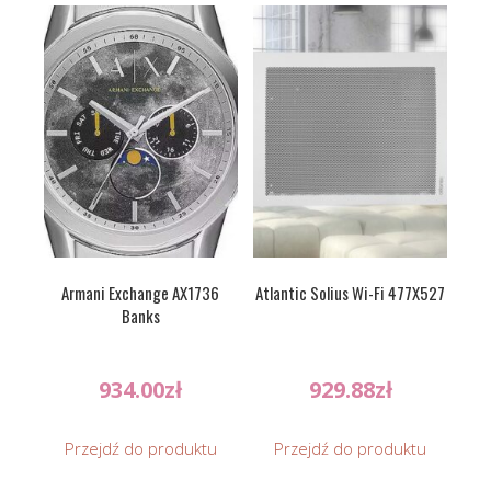
Armani Exchange AX1736
Atlantic Solius Wi-Fi 477X527
Banks
934.00
zł
929.88
zł
Przejdź do produktu
Przejdź do produktu