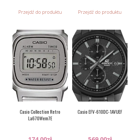
Przejdź do produktu
Przejdź do produktu
Casio Collection Retro
Casio EFV-610DC-1AVUEF
La670Wem7E
174.00
zł
569.00
zł