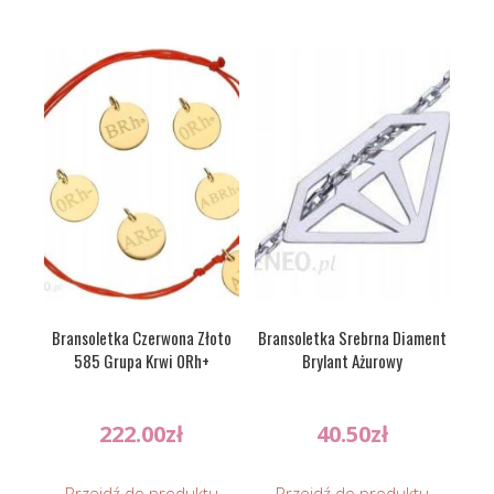
Bransoletka Czerwona Złoto
Bransoletka Srebrna Diament
585 Grupa Krwi 0Rh+
Brylant Ażurowy
222.00
zł
40.50
zł
Przejdź do produktu
Przejdź do produktu