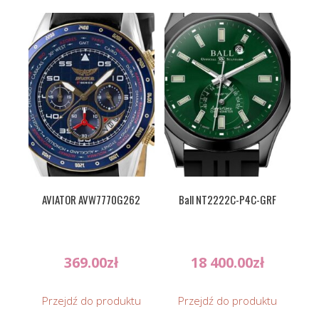
AVIATOR AVW7770G262
Ball NT2222C-P4C-GRF
369.00
zł
18 400.00
zł
Przejdź do produktu
Przejdź do produktu