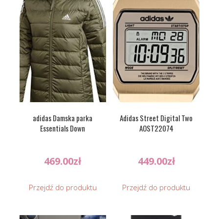
adidas Damska parka
Adidas Street Digital Two
Essentials Down
AOST22074
469.00
zł
449.00
zł
Przejdź do produktu
Przejdź do produktu