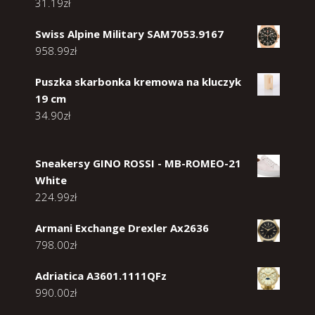
31.19
zł
Swiss Alpine Military SAM7053.9167
958.99
zł
Puszka skarbonka kremowa na kluczyk
19 cm
34.90
zł
Sneakersy GINO ROSSI - MB-ROMEO-21
White
224.99
zł
Armani Exchange Drexler Ax2636
798.00
zł
Adriatica A3601.1111QFz
990.00
zł