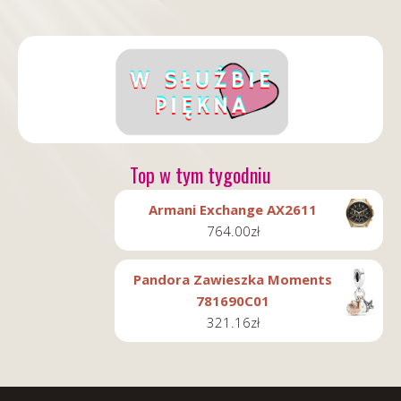
Top w tym tygodniu
Armani Exchange AX2611
764.00
zł
Pandora Zawieszka Moments
781690C01
321.16
zł