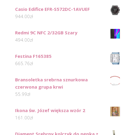
Casio Edifice EFR-S572DC-1AVUEF
944.00
zł
Redmi 9C NFC 2/32GB Szary
494.00
zł
Festina F165385
665.76
zł
Bransoletka srebrna sznurkowa
czerwona grupa krwi
55.99
zł
Ikona św. Józef większa wzór 2
161.00
zł
Diament Srebrny kolczyk do pępka z