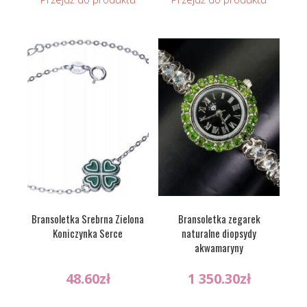
Bransoletka Srebrna Zielona
Bransoletka zegarek
Koniczynka Serce
naturalne diopsydy
akwamaryny
48.60
zł
1 350.30
zł