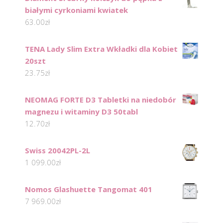
białymi cyrkoniami kwiatek
63.00
zł
TENA Lady Slim Extra Wkładki dla Kobiet
20szt
23.75
zł
NEOMAG FORTE D3 Tabletki na niedobór
magnezu i witaminy D3 50tabl
12.70
zł
Swiss 20042PL-2L
1 099.00
zł
Nomos Glashuette Tangomat 401
7 969.00
zł