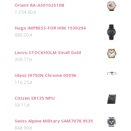
Orient RA-AS0102S10B
1 254.00
zł
Hugo IMPRESS-FOR HIM 1530294
980.00
zł
Lavvu STOCKHOLM Small Gold
309.77
zł
Ideus Hl792N Chrome 00596
116.25
zł
Citizen SR135 NPU
59.11
zł
Swiss Alpine Military SAM7078.9535
848.99
zł