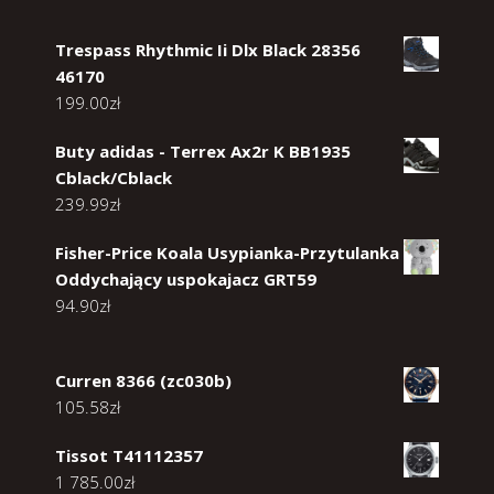
Trespass Rhythmic Ii Dlx Black 28356
46170
199.00
zł
Buty adidas - Terrex Ax2r K BB1935
Cblack/Cblack
239.99
zł
Fisher-Price Koala Usypianka-Przytulanka
Oddychający uspokajacz GRT59
94.90
zł
Curren 8366 (zc030b)
105.58
zł
Tissot T41112357
1 785.00
zł