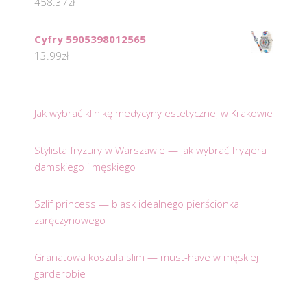
458.37
zł
Cyfry 5905398012565
13.99
zł
Jak wybrać klinikę medycyny estetycznej w Krakowie
Stylista fryzury w Warszawie — jak wybrać fryzjera
damskiego i męskiego
Szlif princess — blask idealnego pierścionka
zaręczynowego
Granatowa koszula slim — must-have w męskiej
garderobie