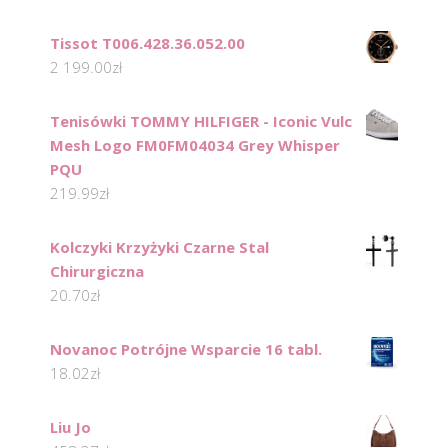
Tissot T006.428.36.052.00
2 199.00
zł
Tenisówki TOMMY HILFIGER - Iconic Vulc
Mesh Logo FM0FM04034 Grey Whisper
PQU
219.99
zł
Kolczyki Krzyżyki Czarne Stal
Chirurgiczna
20.70
zł
Novanoc Potrójne Wsparcie 16 tabl.
18.02
zł
Liu Jo