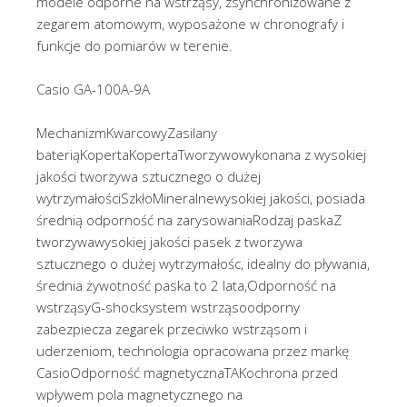
modele odporne na wstrząsy, zsynchronizowane z
zegarem atomowym, wyposażone w chronografy i
funkcje do pomiarów w terenie.
Casio GA-100A-9A
MechanizmKwarcowyZasilany
bateriąKopertaKopertaTworzywowykonana z wysokiej
jakości tworzywa sztucznego o dużej
wytrzymałościSzkłoMineralnewysokiej jakości, posiada
średnią odporność na zarysowaniaRodzaj paskaZ
tworzywawysokiej jakości pasek z tworzywa
sztucznego o dużej wytrzymałośc, idealny do pływania,
średnia żywotność paska to 2 lata,Odporność na
wstrząsyG-shocksystem wstrząsoodporny
zabezpiecza zegarek przeciwko wstrząsom i
uderzeniom, technologia opracowana przez markę
CasioOdporność magnetycznaTAKochrona przed
wpływem pola magnetycznego na