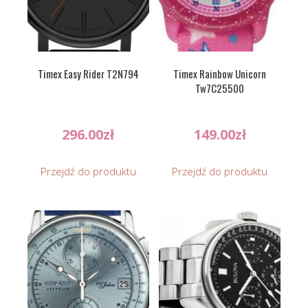
Timex Easy Rider T2N794
Timex Rainbow Unicorn
Tw7C25500
296.00
zł
149.00
zł
Przejdź do produktu
Przejdź do produktu