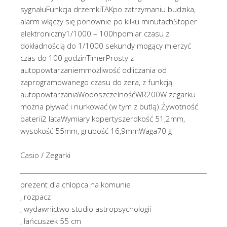
sygnałuFunkcja drzemkiTAKpo zatrzymaniu budzika,
alarm włączy się ponownie po kilku minutachStoper
elektroniczny1/1000 – 100hpomiar czasu z
dokładnością do 1/1000 sekundy mogący mierzyć
czas do 100 godzinTimerProsty z
autopowtarzaniemmożliwość odliczania od
zaprogramowanego czasu do zera, z funkcją
autopowtarzaniaWodoszczelnośćWR200W zegarku
można pływać i nurkować (w tym z butlą).Żywotność
baterii2 lataWymiary kopertyszerokość 51,2mm,
wysokość 55mm, grubość 16,9mmWaga70 g
Casio / Zegarki
prezent dla chlopca na komunie
, rozpacz
, wydawnictwo studio astropsychologii
, łańcuszek 55 cm