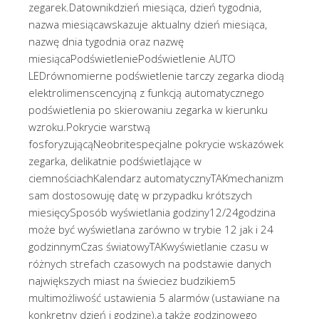
zegarek.Datownikdzień miesiąca, dzień tygodnia,
nazwa miesiącawskazuje aktualny dzień miesiąca,
nazwę dnia tygodnia oraz nazwę
miesiącaPodświetleniePodświetlenie AUTO
LEDrównomierne podświetlenie tarczy zegarka diodą
elektrolimenscencyjną z funkcją automatycznego
podświetlenia po skierowaniu zegarka w kierunku
wzroku.Pokrycie warstwą
fosforyzującąNeobritespecjalne pokrycie wskazówek
zegarka, delikatnie podświetlające w
ciemnościachKalendarz automatycznyTAKmechanizm
sam dostosowuję datę w przypadku krótszych
miesięcySposób wyświetlania godziny12/24godzina
może być wyświetlana zarówno w trybie 12 jak i 24
godzinnymCzas światowyTAKwyświetlanie czasu w
różnych strefach czasowych na podstawie danych
największych miast na świeciez budzikiem5
multimożliwość ustawienia 5 alarmów (ustawiane na
konkretny dzień i godzinę),a także godzinowego