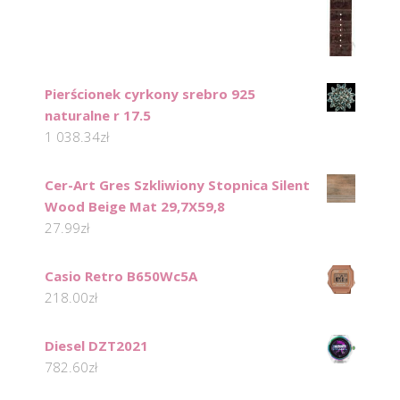
Pierścionek cyrkony srebro 925
naturalne r 17.5
1 038.34
zł
Cer-Art Gres Szkliwiony Stopnica Silent
Wood Beige Mat 29,7X59,8
27.99
zł
Casio Retro B650Wc5A
218.00
zł
Diesel DZT2021
782.60
zł