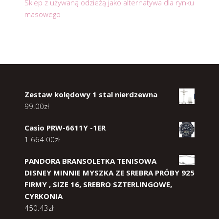
Sklep z używaną odzieżą jako alternatywa dla rynku
masowego
Zestaw kolędowy 1 stal nierdzewna
99.00
zł
Casio PRW-6611Y -1ER
1 664.00
zł
PANDORA BRANSOLETKA TENISOWA
DISNEY MINNIE MYSZKA ZE SREBRA PRÓBY 925
FIRMY , SIZE 16, SREBRO SZTERLINGOWE,
CYRKONIA
450.43
zł