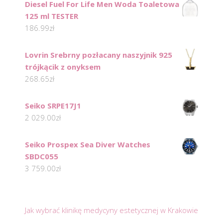
Diesel Fuel For Life Men Woda Toaletowa
125 ml TESTER
186.99
zł
Lovrin Srebrny pozłacany naszyjnik 925
trójkącik z onyksem
268.65
zł
Seiko SRPE17J1
2 029.00
zł
Seiko Prospex Sea Diver Watches
SBDC055
3 759.00
zł
Jak wybrać klinikę medycyny estetycznej w Krakowie