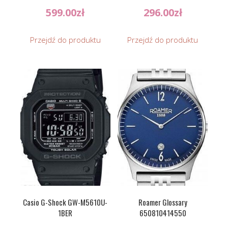
599.00
zł
296.00
zł
Przejdź do produktu
Przejdź do produktu
Casio G-Shock GW-M5610U-
Roamer Glossary
1BER
650810414550