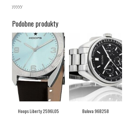
yyyyy
Podobne produkty
Hoops Liberty 2596L05
Bulova 96B258