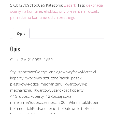
SKU:
f27b9c1bb0e6
Kategoria:
Zegarki
Tagi:
dekoracja
sciany na komunie
,
ekskluzywny prezent na roczek
,
pamiatka na komunie od chrzestnego
Opis
Opis
Casio GM-2100SS -1AER
Styl sportoweOdczyt analogowo-cyfrowyMateriał
koperty tworzywo sztucznePasek pasek
plastikowyRodzaj mechanizmu kwarcowyTyp
mechanizmu KwarcowySzerokość koperty
44Grubość koperty 12Rodzaj szkła
mineralneWodoszczelność 200 mAlarm takStoper
takTimer takPodświetlenie takDatownik takKolor