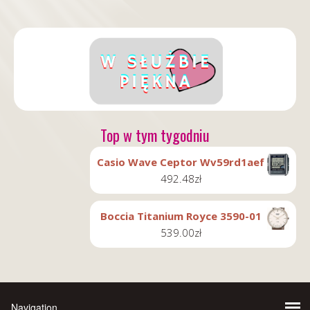
Top w tym tygodniu
Casio Wave Ceptor Wv59rd1aef
492.48
zł
Boccia Titanium Royce 3590-01
539.00
zł