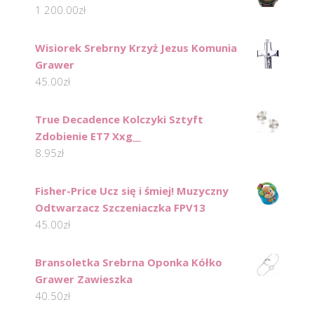
1 200.00
zł
Wisiorek Srebrny Krzyż Jezus Komunia
Grawer
45.00
zł
True Decadence Kolczyki Sztyft
Zdobienie ET7 Xxg__
8.95
zł
Fisher-Price Ucz się i śmiej! Muzyczny
Odtwarzacz Szczeniaczka FPV13
45.00
zł
Bransoletka Srebrna Oponka Kółko
Grawer Zawieszka
40.50
zł