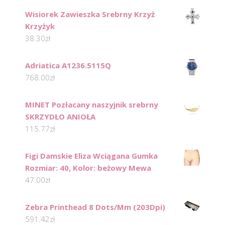
Wisiorek Zawieszka Srebrny Krzyż
Krzyżyk
38.30
zł
Adriatica A1236.5115Q
768.00
zł
MINET Pozłacany naszyjnik srebrny
SKRZYDŁO ANIOŁA
115.77
zł
Figi Damskie Eliza Wciągana Gumka
Rozmiar: 40, Kolor: beżowy Mewa
47.00
zł
Zebra Printhead 8 Dots/Mm (203Dpi)
591.42
zł