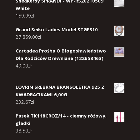
Sneakersy SPRANDI - WP-RS20210509
White
159.99
zł
Grand Seiko Ladies Model STGF310
27 859.00
zł
Cartadea Prośba O Błogosławieństwo
Dla Rodziców Drewniane (122653463)
49.00
zł
LOVRIN SREBRNA BRANSOLETKA 925 Z
KWADRACIKAMI 6,00G
232.67
zł
Pasek TK118CROZ/14 - ciemny różowy,
gładki
38.50
zł