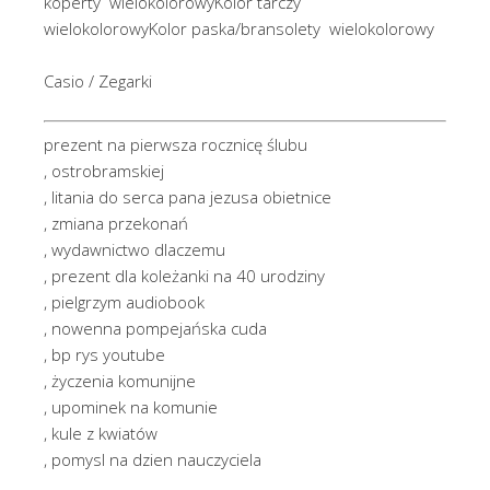
koperty wielokolorowyKolor tarczy
wielokolorowyKolor paska/bransolety wielokolorowy
Casio / Zegarki
prezent na pierwsza rocznicę ślubu
, ostrobramskiej
, litania do serca pana jezusa obietnice
, zmiana przekonań
, wydawnictwo dlaczemu
, prezent dla koleżanki na 40 urodziny
, pielgrzym audiobook
, nowenna pompejańska cuda
, bp rys youtube
, życzenia komunijne
, upominek na komunie
, kule z kwiatów
, pomysl na dzien nauczyciela