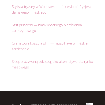
Stylista fryzury w Warszawie — jak wybrać fryzjera
damskiego i męskiego
Szlif princess — blask idealnego pierścionka
zaręczynowego
Granatowa koszula slim — must-have w męskiej
garderobie
Sklep z używaną odzieżą jako alternatywa dla rynku
masowego