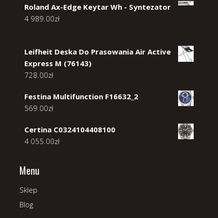
Roland Ax-Edge Keytar Wh - Syntezator
4 989.00
zł
Leifheit Deska Do Prasowania Air Active
Express M (76143)
728.00
zł
Festina Multifunction F16632_2
569.00
zł
Certina C0324104408100
4 055.00
zł
Menu
Sklep
Blog