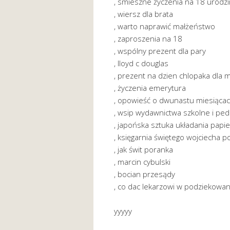
, smieszne życzenia na 18 urodzi
, wiersz dla brata
, warto naprawić małżeństwo
, zaproszenia na 18
, wspólny prezent dla pary
, lloyd c douglas
, prezent na dzien chlopaka dla 
, życzenia emerytura
, opowieść o dwunastu miesiąca
, wsip wydawnictwa szkolne i pe
, japońska sztuka układania papi
, księgarnia świętego wojciecha 
, jak świt poranka
, marcin cybulski
, bocian przesądy
, co dac lekarzowi w podziekowan
yyyyy