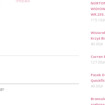
chłopaka
NORTON
WIDIOW
WR.255.
115.10
zł
Wisiore
Krzyż B
40.00
zł
Curren 
127.00
zł
Pasek D
Quickfit
40.00
zł
ego
Bransol
srebrna