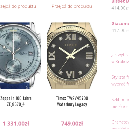
Bisset 
rzejdź do produktu
Przejdź do produktu
414.00
zł
Giacom
417.00
zł
Jak wybr
w Krakow
Stylista
wybrać f
Zeppelin 100 Jahre
Timex TW2V45700
Szlif pr
ZE_8670_4
Waterbury Legacy
pierścio
Granatow
1 331.00
zł
749.00
zł
męskiej 