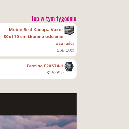
Top w tym tygodniu
Meble Bird Kanapa Vaxer
80x110 cm tkanina odcienie
szarości
658.00
zł
Festina F20574-1
816.99
zł