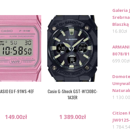
Galeria 
Srebrna
Blaszką
16.80
zł
ARMANI
8078/81
699.00
zł
Domotec
Umywal
Natural
ASIO EU F-91WS-4EF
Casio G-Shock GST-W130BC-
1A3ER
1 130.0
Citizen
149.00
zł
1 389.00
zł
JW0125
1 784.5