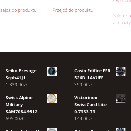
rzejdź do produktu
Przejdź do produktu
Sklep z 
alternat
Seiko Presage
Casio Edifice EFR-
Srpb41J1
526D-1AVUEF
1 839.00
zł
399.00
zł
Swiss Alpine
Victorinox
Military
SwissCard Lite
SAM7084.9512
0.7333.T3
695.00
zł
144.00
zł