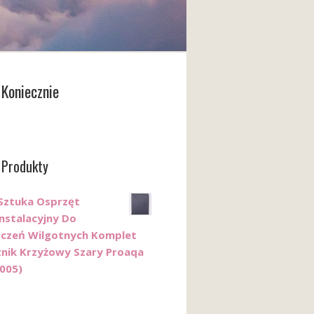
Koniecznie
 Produkty
Sztuka Osprzęt
instalacyjny Do
czeń Wilgotnych Komplet
znik Krzyżowy Szary Proaqa
005)