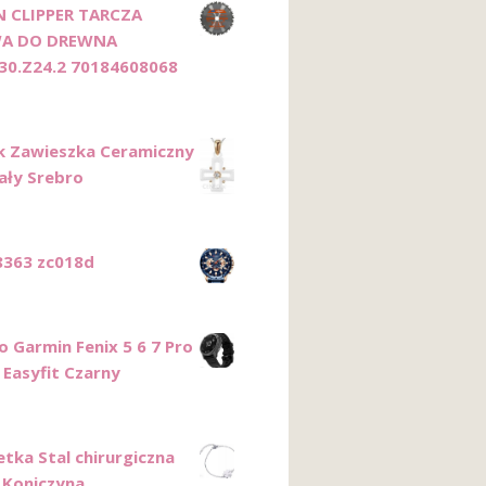
 CLIPPER TARCZA
A DO DREWNA
30.Z24.2 70184608068
k Zawieszka Ceramiczny
iały Srebro
8363 zc018d
o Garmin Fenix 5 6 7 Pro
 Easyfit Czarny
etka Stal chirurgiczna
 Koniczyna