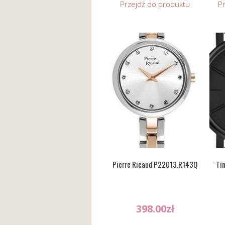
Przejdź do produktu
P
Pierre Ricaud P22013.R143Q
Ti
398.00
zł