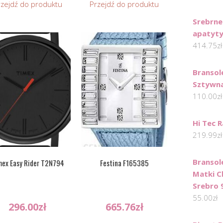
rzejdź do produktu
Przejdź do produktu
Srebrne
apatyty
414.75
zł
Bransol
Sztywna
110.00
zł
Hi Tec 
219.99
zł
Bransol
mex Easy Rider T2N794
Festina F165385
Matki C
Srebro 
55.00
zł
296.00
zł
665.76
zł