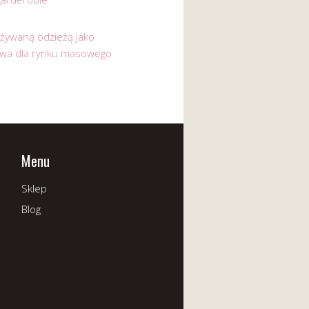
używaną odzieżą jako
ywa dla rynku masowego
Menu
Sklep
Blog