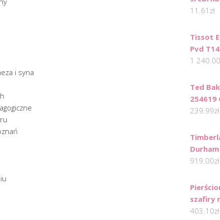
ny
11.61
zł
Tissot 
Pvd T14
1 240.0
meza i syna
Ted Bak
ch
254619 
dagogiczne
239.99
zł
eru
poznań
Timber
Durham
919.00
zł
iu
Pierści
szafiry 
403.10
zł