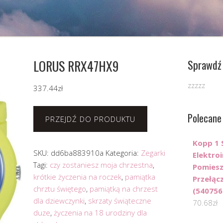
LORUS RRX47HX9
Sprawdź 
zzzzz
337.44
zł
Polecane
PRZEJDŹ DO PRODUKTU
Kopp 1 
SKU:
dd6ba883910a
Kategoria:
Zegarki
Elektro
Tagi:
czy zostaniesz moja chrzestna
,
Pomiesz
krótkie życzenia na roczek
,
pamiątka
Przełąc
chrztu świętego
,
pamiątką na chrzest
(540756
dla dziewczynki
,
skrzaty świąteczne
70.68
zł
duze
,
życzenia na 18 urodziny dla