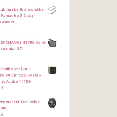
Jubilerska Bransoletka
 Pancerka Z Dużą
 Grawer
 EXCHANGE 4108S kolor
 rozmiar 57
hnika Szafka Z
ką 60 Cm Czarny Dąb
ny, Aruba 14199
0
zł
 Promaster Eco-Drive
-00E
4
zł