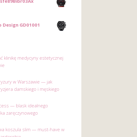
Bsfe89Bibr03Ax
o Design GD01001
ać klinikę medycyny estetycznej
ie
 fryzury w Warszawie — jak
ryzjera damskiego i męskiego
incess — blask idealnego
nka zaręczynowego
a koszula slim — must-have w
garderobie