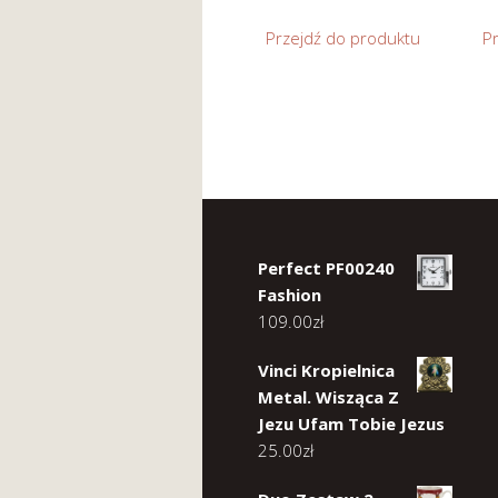
Przejdź do produktu
P
Perfect PF00240
Fashion
109.00
zł
Vinci Kropielnica
Metal. Wisząca Z
Jezu Ufam Tobie Jezus
25.00
zł