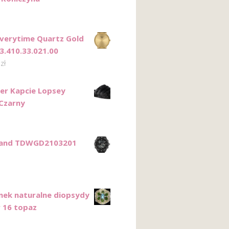
Everytime Quartz Gold
3.410.33.021.00
0
zł
er Kapcie Lopsey
Czarny
land TDWGD2103201
onek naturalne diopsydy
r 16 topaz