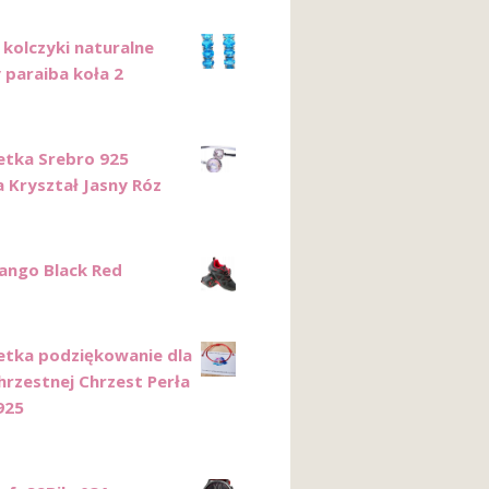
 kolczyki naturalne
 paraiba koła 2
etka Srebro 925
 Kryształ Jasny Róz
Rango Black Red
etka podziękowanie dla
hrzestnej Chrzest Perła
925