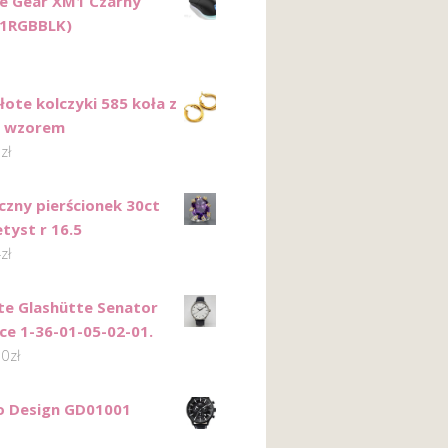
e Gear XM1 Czarny
1RGBBLK)
łote kolczyki 585 koła z
m wzorem
6
zł
czny pierścionek 30ct
tyst r 16.5
4
zł
te Glashütte Senator
nce 1-36-01-05-02-01.
00
zł
o Design GD01001