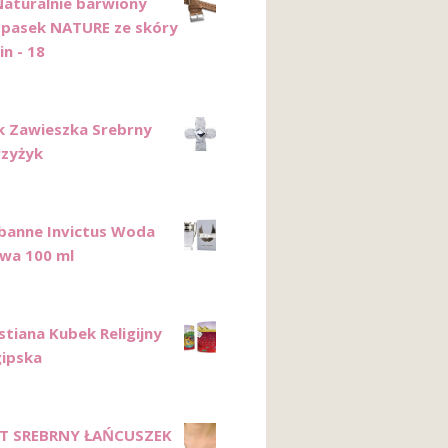
aturalnie barwiony
pasek NATURE ze skóry
n - 18
k Zawieszka Srebrny
rzyżyk
banne Invictus Woda
wa 100 ml
stiana Kubek Religijny
gipska
T SREBRNY ŁAŃCUSZEK