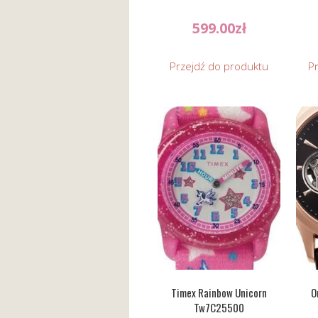
599.00
zł
Przejdź do produktu
P
Timex Rainbow Unicorn
O
Tw7C25500