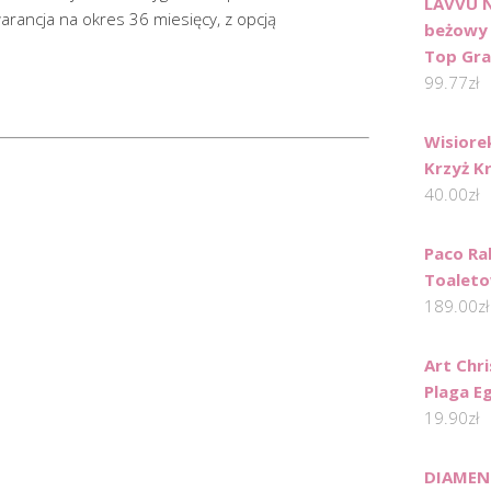
LAVVU N
arancja na okres 36 miesięcy, z opcją
beżowy 
Top Grai
99.77
zł
Wisiore
Krzyż K
40.00
zł
Paco Ra
Toaleto
189.00
zł
Art Chri
Plaga E
19.90
zł
DIAMEN