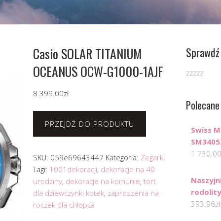
Casio SOLAR TITANIUM
Sprawdź 
OCEANUS OCW-G1000-1AJF
zzzzz
8 399.00
zł
Polecane
PRZEJDŹ DO PRODUKTU
Swiss M
SM3405
1 730.0
SKU:
059e69643447
Kategoria:
Zegarki
Tagi:
1001dekoracji
,
dekoracje na 40
Naszyjn
urodziny
,
dekoracje na komunie
,
tort
rodolit
dla dziewczynki kotek
,
zaproszenia na
393.96
zł
roczek dla chłopca