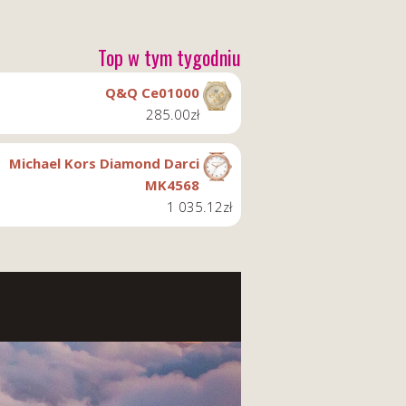
Top w tym tygodniu
Q&Q Ce01000
285.00
zł
Michael Kors Diamond Darci
MK4568
1 035.12
zł