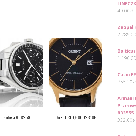
LINECZ
49.00
zł
Zeppeli
2 789.0
Balticus
1 190.0
Casio E
755.10
zł
Armani 
Przeciw
833555
Bulova 96B258
Orient Rf-Qa0002B10B
332.00
zł