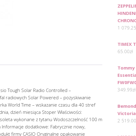
ZEPPELI
HINDEN
CHRON
1 079.2
TIMEX 
65.00
zł
Tommy H
Essenti
FW0FW0
349.99
zł
io Tough Solar Radio Controlled –
fal radiowych Solar Powered – pozyskiwanie
garka World Time – wskazanie czasu dla 40 stref
Bemondi
nia, dzień miesiąca Stoper Właściwości:
Victoria
ansoleta wykonane z tytanu Wodoszczelność 100 m
2 519.0
Informacje dodatkowe: Fabrycznie nowy,
rodukt firmy CASIO Oryginalne opakowanie