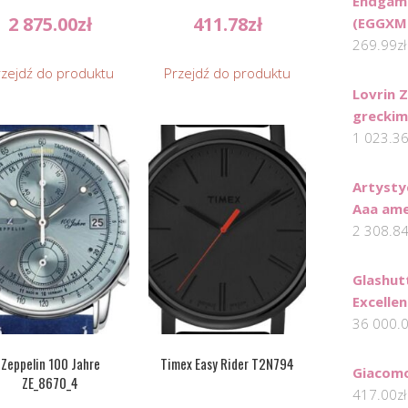
Endgam
2 875.00
zł
411.78
zł
(EGGXM
269.99
zł
rzejdź do produktu
Przejdź do produktu
Lovrin Z
grecki
1 023.3
Artysty
Aaa ame
2 308.8
Glashut
Excelle
36 000.
Zeppelin 100 Jahre
Timex Easy Rider T2N794
Giacom
ZE_8670_4
417.00
zł