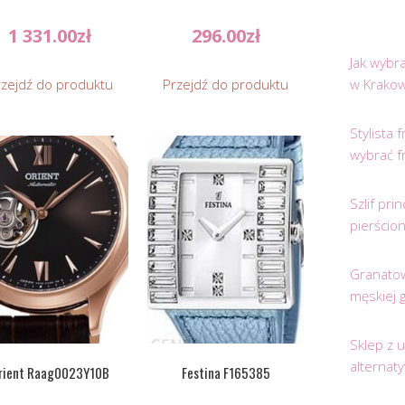
1 331.00
zł
296.00
zł
Jak wybr
rzejdź do produktu
Przejdź do produktu
w Krakow
Stylista
wybrać f
Szlif pr
pierścio
Granatow
męskiej 
Sklep z 
alternat
rient Raag0023Y10B
Festina F165385