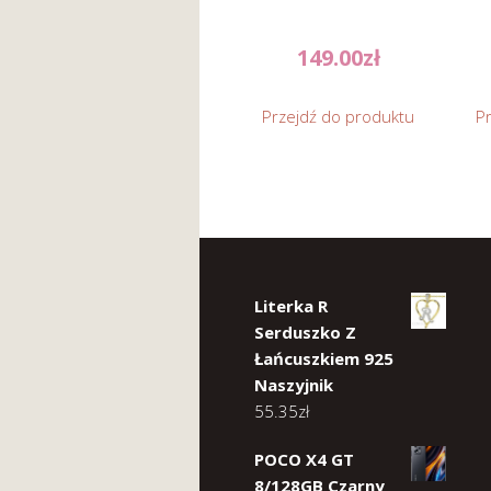
149.00
zł
Przejdź do produktu
P
Literka R
Serduszko Z
Łańcuszkiem 925
Naszyjnik
55.35
zł
POCO X4 GT
8/128GB Czarny