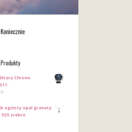
Koniecznie
 Produkty
ilitary Chrono
211
0
zł
ik ognisty opal granaty
y 925 srebro