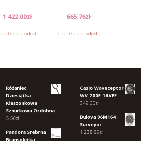
1 422.00
zł
665.76
zł
rzejdź do produktu
Przejdź do produktu
Różaniec
Casio Waveceptor
Dziesiątka
WV-200E-1AVEF
Kieszonkowa
349.00
zł
Sznurkowa Ozdobna
Bulova 96M164
5.50
zł
Surveyor
Pandora Srebrna
1 238.99
zł
Bransoletka