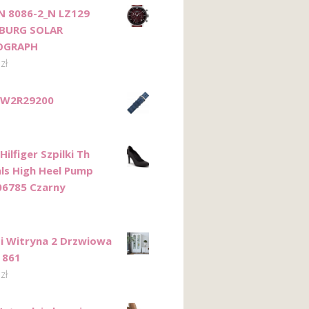
N 8086-2_N LZ129
BURG SOLAR
OGRAPH
5
zł
TW2R29200
ilfiger Szpilki Th
als High Heel Pump
6785 Czarny
 Witryna 2 Drzwiowa
 861
0
zł