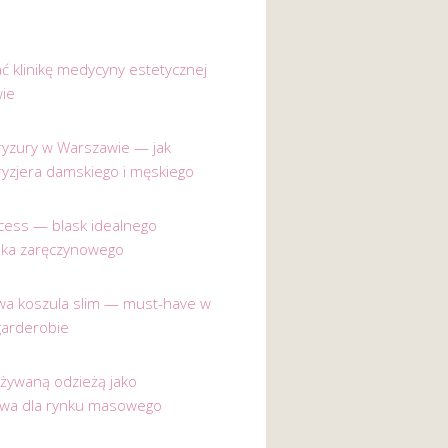
ać klinikę medycyny estetycznej
ie
 fryzury w Warszawie — jak
ryzjera damskiego i męskiego
incess — blask idealnego
nka zaręczynowego
a koszula slim — must-have w
garderobie
używaną odzieżą jako
ywa dla rynku masowego