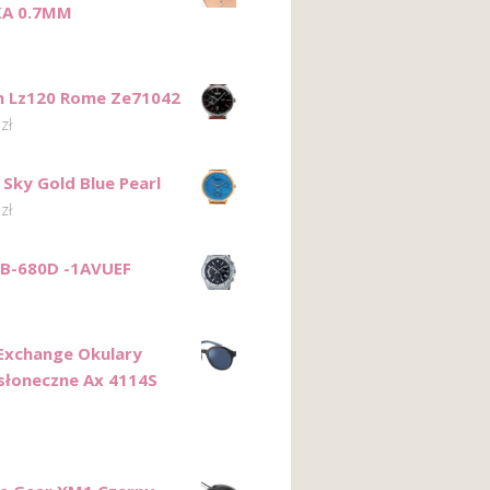
KA 0.7MM
n Lz120 Rome Ze71042
0
zł
 Sky Gold Blue Pearl
0
zł
FB-680D -1AVUEF
Exchange Okulary
słoneczne Ax 4114S