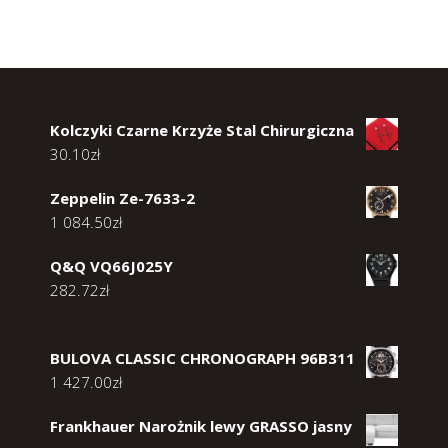
Kolczyki Czarne Krzyże Stal Chirurgiczna
30.10
zł
Zeppelin Ze-7633-2
1 084.50
zł
Q&Q VQ66J025Y
282.72
zł
BULOVA CLASSIC CHRONOGRAPH 96B311
1 427.00
zł
Frankhauer Narożnik lewy GRASSO jasny