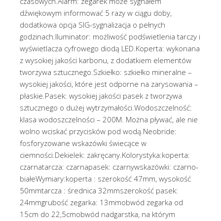
czasowych.Alarm: zegarek może sygnałem
dźwiękowym informować 5 razy w ciągu doby,
dodatkowa opcja SIG-sygnalizacja o pełnych
godzinach.Iluminator: możliwość podświetlenia tarczy i
wyświetlacza cyfrowego diodą LED.Koperta: wykonana
z wysokiej jakości karbonu, z dodatkiem elementów
tworzywa sztucznego.Szkiełko: szkiełko mineralne –
wysokiej jakości, które jest odporne na zarysowania –
płaskie.Pasek: wysokiej jakości pasek z tworzywa
sztucznego o dużej wytrzymałości.Wodoszczelność:
klasa wodoszczelności – 200M. Można pływać, ale nie
wolno wciskać przycisków pod wodą.Neobride:
fosforyzowane wskazówki świecące w
ciemności.Dekielek: zakręcany.Kolorystyka:koperta:
czarnatarcza: czarnapasek: czarnywskazówki: czarno-
białeWymiary:koperta : szerokość 47mm, wysokość
50mmtarcza : średnica 32mmszerokość pasek:
24mmgrubość zegarka: 13mmobwód zegarka od
15cm do 22,5cmobwód nadgarstka, na którym