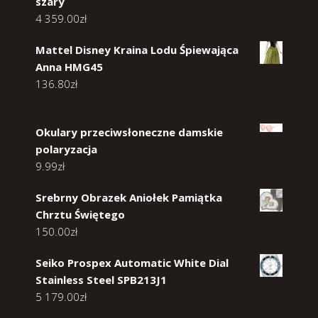
szary
4 359.00
zł
Mattel Disney Kraina Lodu Śpiewająca
Anna HMG45
136.80
zł
Okulary przeciwsłoneczne damskie
polaryzacja
9.99
zł
Srebrny Obrazek Aniołek Pamiątka
Chrztu Świętego
150.00
zł
Seiko Prospex Automatic White Dial
Stainless Steel SPB213J1
5 179.00
zł