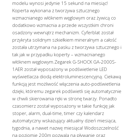
modelu wynosi jedynie 15 sekund na miesiąc!
Koperta wykonana z tworzywa sztucznego
wzmacnianego włóknem węglowym oraz żywicą co
dodatkowo wzmacnia a przede wszystkim chroni
osadzony wewnątrz mechanizm. Cyferblat został
przykryta solidnym szkiełkiem mineralnym a całość
została utrzymana na pasku z tworzywa sztucznego i
tak jak w przypadku koperty – wzmacnianego
włóknem węglowym.Zegarek G-SHOCK GA-2000S-
1AER został wyposażony w podświetlenie LED
wyświetlacza diodą elektroluminescencyjną. Ciekawą
funkcją jest możliwość włączenia auto-podświetlenia
dzięki, któremu zegarek podświetli się automatycznie
w chwili skierowania ręki w stronę twarzy. Ponadto
czasomierz został wyposażony w takie funkcję jak
stoper, alarm, dual-time, timer czy kalendarz
automatyczny wskazujący aktualny dzień miesiąca,
tygodnia, a nawet nazwę miesiąca! Wodoszczelność
na poziomie 200m pozwala na pływanie oraz