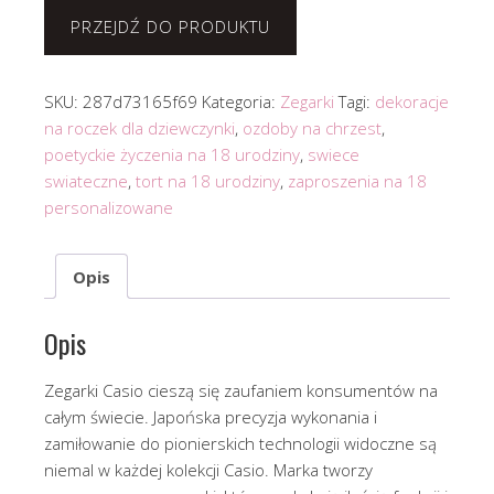
PRZEJDŹ DO PRODUKTU
SKU:
287d73165f69
Kategoria:
Zegarki
Tagi:
dekoracje
na roczek dla dziewczynki
,
ozdoby na chrzest
,
poetyckie życzenia na 18 urodziny
,
swiece
swiateczne
,
tort na 18 urodziny
,
zaproszenia na 18
personalizowane
Opis
Opis
Zegarki Casio cieszą się zaufaniem konsumentów na
całym świecie. Japońska precyzja wykonania i
zamiłowanie do pionierskich technologii widoczne są
niemal w każdej kolekcji Casio. Marka tworzy