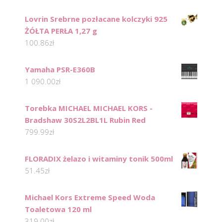
Lovrin Srebrne pozłacane kolczyki 925
ŻÓŁTA PERŁA 1,27 g
100.86
zł
Yamaha PSR-E360B
1 090.00
zł
Torebka MICHAEL MICHAEL KORS -
Bradshaw 30S2L2BL1L Rubin Red
799.99
zł
FLORADIX żelazo i witaminy tonik 500ml
51.45
zł
Michael Kors Extreme Speed Woda
Toaletowa 120 ml
319.00
zł