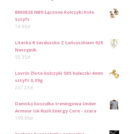
BM0828 NB9 Łączone Kolczyki Koła
Sztyft
14.95
zł
Literka R Serduszko Z Łańcuszkiem 925
Naszyjnik
55.35
zł
Lovrin Złote kolczyki 585 kuleczki 4mm
sztyft 0,39g
207.23
zł
Damska koszulka treningowa Under
Armour UA Rush Energy Core - szara
199.99
zł