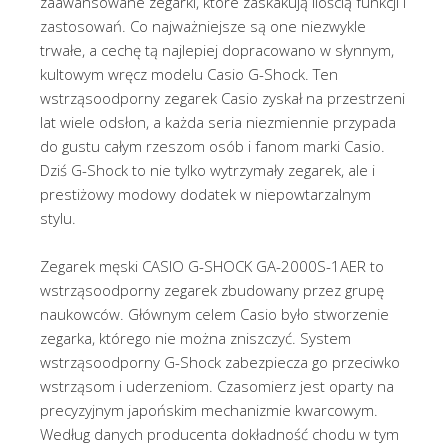
zaawansowane zegarki, które zaskakują ilością funkcji i
zastosowań. Co najważniejsze są one niezwykle
trwałe, a cechę tą najlepiej dopracowano w słynnym,
kultowym wręcz modelu Casio G-Shock. Ten
wstrząsoodporny zegarek Casio zyskał na przestrzeni
lat wiele odsłon, a każda seria niezmiennie przypada
do gustu całym rzeszom osób i fanom marki Casio.
Dziś G-Shock to nie tylko wytrzymały zegarek, ale i
prestiżowy modowy dodatek w niepowtarzalnym
stylu.
Zegarek męski CASIO G-SHOCK GA-2000S-1AER to
wstrząsoodporny zegarek zbudowany przez grupę
naukowców. Głównym celem Casio było stworzenie
zegarka, którego nie można zniszczyć. System
wstrząsoodporny G-Shock zabezpiecza go przeciwko
wstrząsom i uderzeniom. Czasomierz jest oparty na
precyzyjnym japońskim mechanizmie kwarcowym.
Według danych producenta dokładność chodu w tym