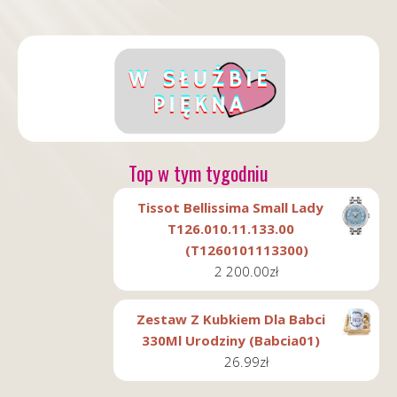
Top w tym tygodniu
Tissot Bellissima Small Lady
T126.010.11.133.00
(T1260101113300)
2 200.00
zł
Zestaw Z Kubkiem Dla Babci
330Ml Urodziny (Babcia01)
26.99
zł