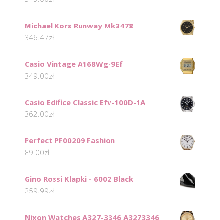
Michael Kors Runway Mk3478
346.47
zł
Casio Vintage A168Wg-9Ef
349.00
zł
Casio Edifice Classic Efv-100D-1A
362.00
zł
Perfect PF00209 Fashion
89.00
zł
Gino Rossi Klapki - 6002 Black
259.99
zł
Nixon Watches A327-3346 A3273346