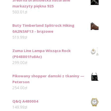
Srebrna bransoletka naturalne
markazyty piękna 925
593.01
zł
Buty Timberland Splitrock Hiking
0A2N3AF13 - brązowe
519.99
zł
Zuma Line Lampa Wisząca Rock
(P048801Fu8Ac)
299.00
zł
Pikowany shopper damski z tkaniny —
Peterson
254.00
zł
Q&Q A480004
149.99
zł