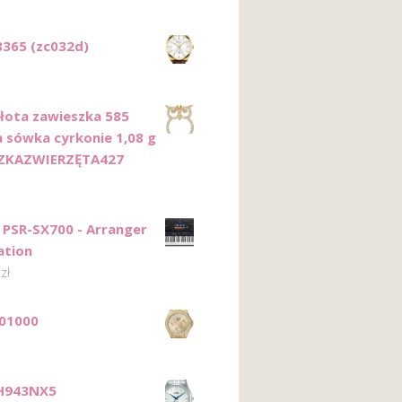
8365 (zc032d)
Złota zawieszka 585
 sówka cyrkonie 1,08 g
ZKAZWIERZĘTA427
PSR-SX700 - Arranger
ation
0
zł
01000
RH943NX5