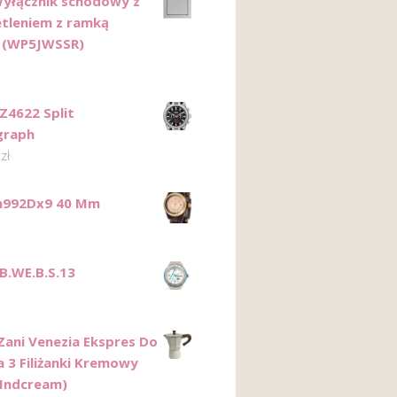
yłącznik schodowy z
tleniem z ramką
 (WP5JWSSR)
DZ4622 Split
graph
0
zł
h992Dx9 40 Mm
NB.WE.B.S.13
 Zani Venezia Ekspres Do
 3 Filiżanki Kremowy
Indcream)