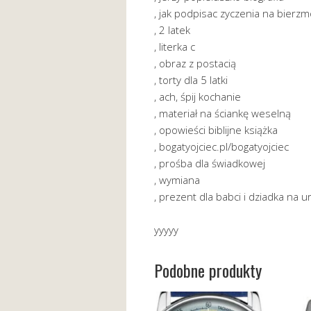
, jak podpisac zyczenia na bierz
, 2 latek
, literka c
, obraz z postacią
, torty dla 5 latki
, ach, śpij kochanie
, materiał na ściankę weselną
, opowieści biblijne książka
, bogatyojciec.pl/bogatyojciec
, prośba dla świadkowej
, wymiana
, prezent dla babci i dziadka na u
yyyyy
Podobne produkty