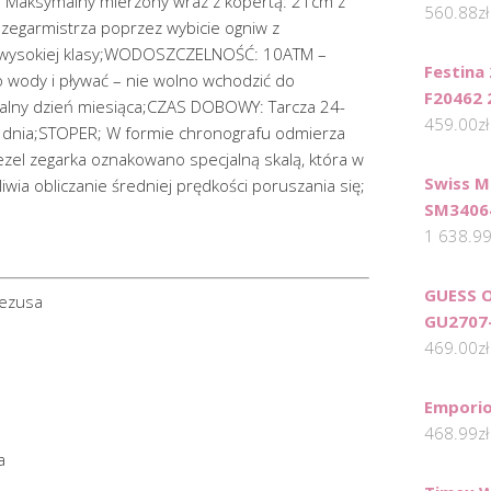
Maksymalny mierzony wraz z kopertą: 21cm z
560.88
zł
 zegarmistrza poprzez wybicie ogniw z
, wysokiej klasy;WODOSZCZELNOŚĆ: 10ATM –
Festina
wody i pływać – nie wolno wchodzić do
F20462 
alny dzień miesiąca;CZAS DOBOWY: Tarcza 24-
459.00
zł
ę dnia;STOPER; W formie chronografu odmierza
el zegarka oznakowano specjalną skalą, która w
Swiss M
wia obliczanie średniej prędkości poruszania się;
SM3406
1 638.9
GUESS 
jezusa
GU2707
469.00
zł
Emporio
468.99
zł
a