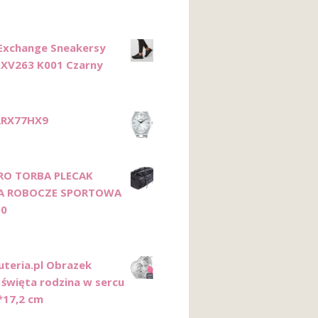
Exchange Sneakersy
XV263 K001 Czarny
RRX77HX9
PRO TORBA PLECAK
A ROBOCZE SPORTOWA
00
uteria.pl Obrazek
 święta rodzina w sercu
*17,2 cm