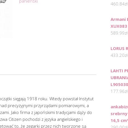
panieński
460.84
zł
Armani 
XUX083 
589.99
zł
LORUS 
433.20
zł
LAHTI 
UBRANI
L90503
177.96
zł
 początki sięgają 1918 roku. Wtedy powstał Instytut
nad precyzyjnymi przyrządami pomiarowymi, a
ankabiz
mi. Jako firma z japońskimi tradycjami dąży do
srebrny
wa Citizen pochodzi z języka angielskiego i
16,5 cm
tować to, że zegarki przez nich tworzone są
290.00
zł