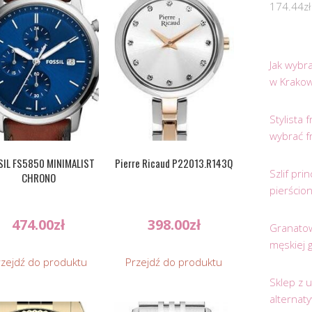
174.44
zł
Jak wybr
w Krakow
Stylista
wybrać f
SIL FS5850 MINIMALIST
Pierre Ricaud P22013.R143Q
Szlif pr
CHRONO
pierścio
474.00
zł
398.00
zł
Granatow
męskiej 
rzejdź do produktu
Przejdź do produktu
Sklep z 
alternat