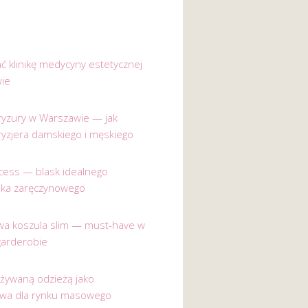
ać klinikę medycyny estetycznej
ie
 fryzury w Warszawie — jak
ryzjera damskiego i męskiego
incess — blask idealnego
nka zaręczynowego
a koszula slim — must-have w
garderobie
używaną odzieżą jako
ywa dla rynku masowego