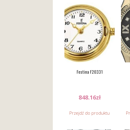
Festina F20331
848.16
zł
Przejdź do produktu
P