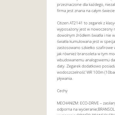
przeznaczone dla każdego, niezal
firma jest znana na całym świecie
Citizen AT2141 to zegarek z klasy
wyposażony jest w nowoczesny me
dowolnym źródłem światła i nie 
światła kumulowana jest w spec
zastosowano szkiełko szafirowe 
jak również bransoleta w tym mode
wbudowanemu analogowemu dato
daty. Zegarek dodatkowo posiada
wodoszczelność WR 100m (10bar
pływania.
Cechy
MECHANIZM: ECO-DRIVE – zasilan
odporna na wycieranie;BRANSOLE