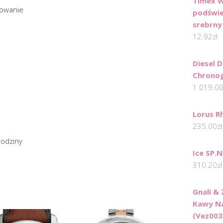
Timex W
mowanie
podświe
srebrny
12.92
zł
Diesel 
Chrono
1 019.0
Lorus R
235.00
zł
rodziny
Ice SP.
310.20
zł
Gnali &
Kawy Na
(Vez003