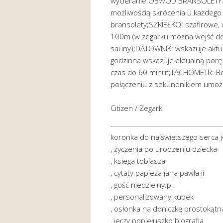
wycieranie;OBWÓD BRANSOLETY: 
możliwością skrócenia u każdego
bransolety;SZKIEŁKO: szafirowe
100m (w zegarku można wejść do 
sauny);DATOWNIK: wskazuje aktu
godzinna wskazuje aktualną por
czas do 60 minut;TACHOMETR: Bez
połączeniu z sekundnikiem umożli
Citizen / Zegarki
koronka do najświętszego serca 
, życzenia po urodzeniu dziecka
, ksiega tobiasza
, cytaty papieża jana pawła ii
, gość niedzielny.pl
, personalizowany kubek
, osłonka na doniczkę prostokątn
, jerzy popiełuszko biografia