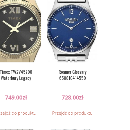
Timex TW2V45700
Roamer Glossary
Waterbury Legacy
650810414550
749.00
zł
728.00
zł
rzejdź do produktu
Przejdź do produktu