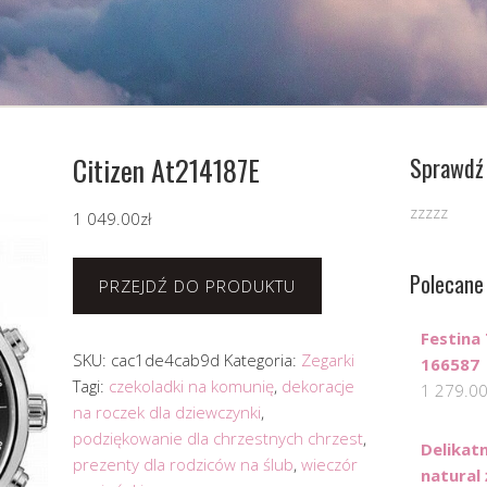
Citizen At214187E
Sprawdź 
zzzzz
1 049.00
zł
Polecane
PRZEJDŹ DO PRODUKTU
Festina
SKU:
cac1de4cab9d
Kategoria:
Zegarki
166587
Tagi:
czekoladki na komunię
,
dekoracje
1 279.0
na roczek dla dziewczynki
,
podziękowanie dla chrzestnych chrzest
,
Delikat
prezenty dla rodziców na ślub
,
wieczór
natural 