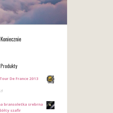
Koniecznie
 Produkty
 Tour De France 2013
0
zł
na bransoletka srebrna
żółty szafir