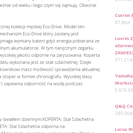
eżnie od wieku i tego czym się zajmują. Obecnie
.
Curren 
87.86
zł
cznej kolekcji męskiej Eco-Drive. Model ten
chanizm Eco-Drive który zasilany jest
Lovrin 
wymaga wymiany baterii gdyż energia pobierana ze
ażurowa
jalnym akumulatorze. W tym naręcznym zegarku
ZAWIES
wysokiej jakości odporne na zarysowania. Koperta
571.21
zł
lu wykonana jest ze stali szlachetnej. Dzięki
wnikowi masz możliwość sprawdzenia aktualnej
Yamaha 
 stoper w formie chronografu. Wysokiej klasy
Workst
) zapewnia odporność na wodę podczas
5 679.0
Q&Q Ce
285.00
zł
y światłem dziennym;KOPERTA: Stal Szlachetna
TA: Stal Szlachetna odporna na
Lorus 