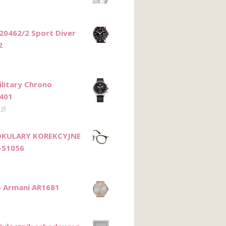
 20462/2 Sport Diver
2
ilitary Chrono
401
9
zł
OKULARY KOREKCYJNE
-51056
 Armani AR1681