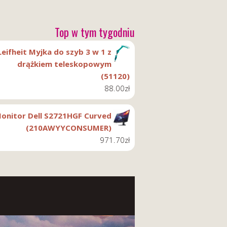
Top w tym tygodniu
Leifheit Myjka do szyb 3 w 1 z
drążkiem teleskopowym
(51120)
88.00
zł
onitor Dell S2721HGF Curved
(210AWYYCONSUMER)
971.70
zł