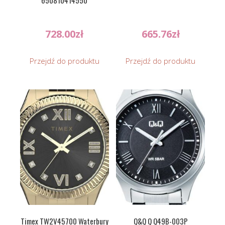
650810414550
728.00
zł
665.76
zł
Przejdź do produktu
Przejdź do produktu
Timex TW2V45700 Waterbury
Q&Q Q Q49B-003P