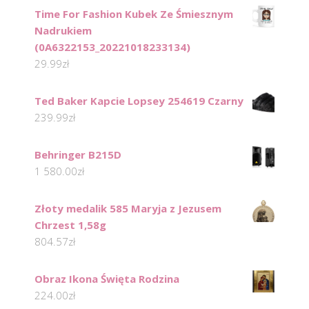
Time For Fashion Kubek Ze Śmiesznym
Nadrukiem
(0A6322153_20221018233134)
29.99
zł
Ted Baker Kapcie Lopsey 254619 Czarny
239.99
zł
Behringer B215D
1 580.00
zł
Złoty medalik 585 Maryja z Jezusem
Chrzest 1,58g
804.57
zł
Obraz Ikona Święta Rodzina
224.00
zł