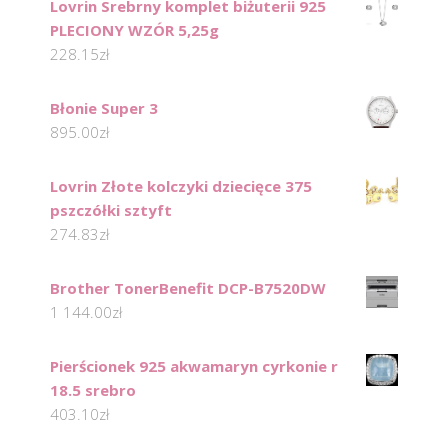
Lovrin Srebrny komplet biżuterii 925
PLECIONY WZÓR 5,25g
228.15
zł
Błonie Super 3
895.00
zł
Lovrin Złote kolczyki dziecięce 375
pszczółki sztyft
274.83
zł
Brother TonerBenefit DCP-B7520DW
1 144.00
zł
Pierścionek 925 akwamaryn cyrkonie r
18.5 srebro
403.10
zł