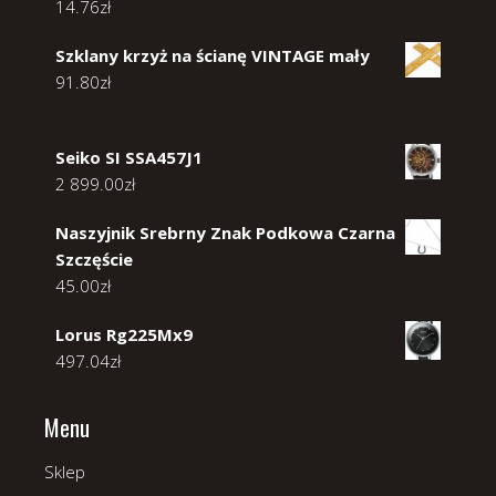
14.76
zł
Szklany krzyż na ścianę VINTAGE mały
91.80
zł
Seiko SI SSA457J1
2 899.00
zł
Naszyjnik Srebrny Znak Podkowa Czarna
Szczęście
45.00
zł
Lorus Rg225Mx9
497.04
zł
Menu
Sklep