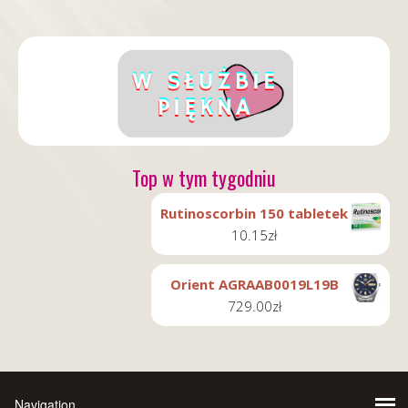
Top w tym tygodniu
Rutinoscorbin 150 tabletek
10.15
zł
Orient AGRAAB0019L19B
729.00
zł