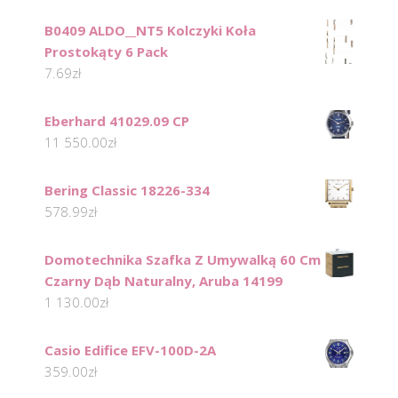
B0409 ALDO__NT5 Kolczyki Koła
Prostokąty 6 Pack
7.69
zł
Eberhard 41029.09 CP
11 550.00
zł
Bering Classic 18226-334
578.99
zł
Domotechnika Szafka Z Umywalką 60 Cm
Czarny Dąb Naturalny, Aruba 14199
1 130.00
zł
Casio Edifice EFV-100D-2A
359.00
zł