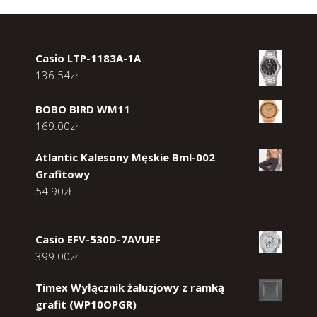
Casio LTP-1183A-1A
136.54
zł
BOBO BIRD WM11
169.00
zł
Atlantic Kalesony Męskie Bml-002
Grafitowy
54.90
zł
Casio EFV-530D-7AVUEF
399.00
zł
Timex Wyłącznik żaluzjowy z ramką
grafit (WP10OPGR)