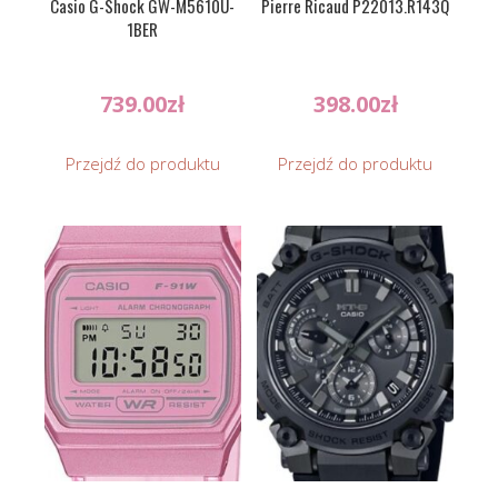
Casio G-Shock GW-M5610U-
Pierre Ricaud P22013.R143Q
1BER
739.00
zł
398.00
zł
Przejdź do produktu
Przejdź do produktu