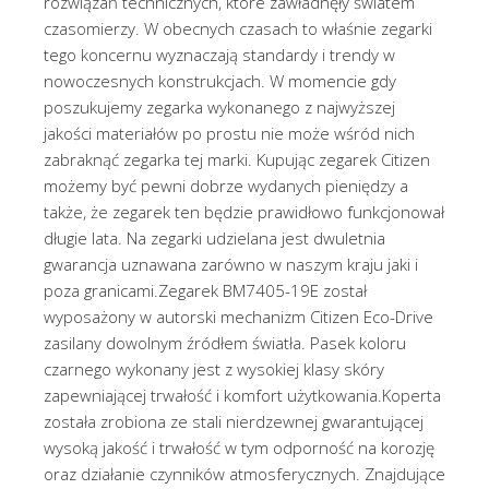
rozwiązań technicznych, które zawładnęły światem
czasomierzy. W obecnych czasach to właśnie zegarki
tego koncernu wyznaczają standardy i trendy w
nowoczesnych konstrukcjach. W momencie gdy
poszukujemy zegarka wykonanego z najwyższej
jakości materiałów po prostu nie może wśród nich
zabraknąć zegarka tej marki. Kupując zegarek Citizen
możemy być pewni dobrze wydanych pieniędzy a
także, że zegarek ten będzie prawidłowo funkcjonował
długie lata. Na zegarki udzielana jest dwuletnia
gwarancja uznawana zarówno w naszym kraju jaki i
poza granicami.Zegarek BM7405-19E został
wyposażony w autorski mechanizm Citizen Eco-Drive
zasilany dowolnym źródłem światła. Pasek koloru
czarnego wykonany jest z wysokiej klasy skóry
zapewniającej trwałość i komfort użytkowania.Koperta
została zrobiona ze stali nierdzewnej gwarantującej
wysoką jakość i trwałość w tym odporność na korozję
oraz działanie czynników atmosferycznych. Znajdujące