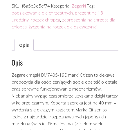
SKU:
f6a5b3d5cf74
Kategoria:
Zegarki
Tagi:
podziękowania dla chrzestnych
,
prezent na 18
urodziny
,
roczek chłopca
,
zaproszenia na chrzest dla
chłopca
,
życzenia na roczek dla dziewczynki
Opis
Opis
Zegarek męski BM7405-19E marki Citizen to ciekawa
propozycja dla osób ceniących sobie dbałość o detale
oraz sprawne funkcjonowanie mechanizmów.
Niebanalny wygląd czasomierza uzyskano dzięki tarczy
w kolorze czarnym. Koperta szeroka jest na 40 mm –
wyróżnia się okrągłym kształtem.Marka Citizen to
jedna z najbardziej rozpoznawalnych japońskich
marek na świecie. Firma jest właścicielem wielu