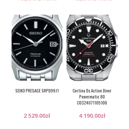
SEIKO PRESAGE SRPD99J1
Certina Ds Action Diver
Powermatic 80
C0324071105100
2 529.00
zł
4 190.00
zł