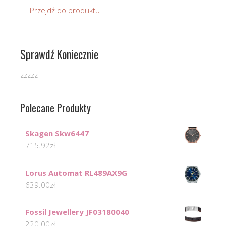
Przejdź do produktu
Sprawdź Koniecznie
zzzzz
Polecane Produkty
Skagen Skw6447
715.92
zł
Lorus Automat RL489AX9G
639.00
zł
Fossil Jewellery JF03180040
220.00
zł