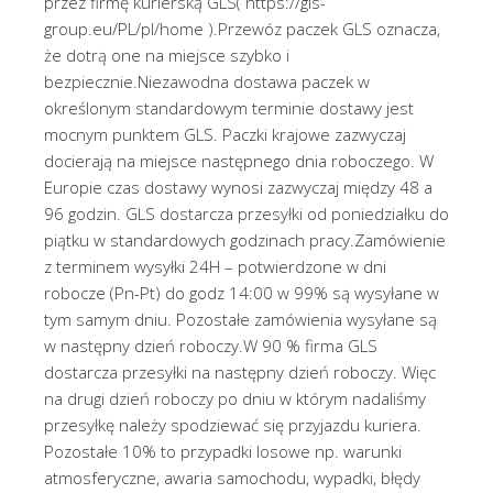
przez firmę kurierską GLS( https://gls-
group.eu/PL/pl/home ).Przewóz paczek GLS oznacza,
że dotrą one na miejsce szybko i
bezpiecznie.Niezawodna dostawa paczek w
określonym standardowym terminie dostawy jest
mocnym punktem GLS. Paczki krajowe zazwyczaj
docierają na miejsce następnego dnia roboczego. W
Europie czas dostawy wynosi zazwyczaj między 48 a
96 godzin. GLS dostarcza przesyłki od poniedziałku do
piątku w standardowych godzinach pracy.Zamówienie
z terminem wysyłki 24H – potwierdzone w dni
robocze (Pn-Pt) do godz 14:00 w 99% są wysyłane w
tym samym dniu. Pozostałe zamówienia wysyłane są
w następny dzień roboczy.W 90 % firma GLS
dostarcza przesyłki na następny dzień roboczy. Więc
na drugi dzień roboczy po dniu w którym nadaliśmy
przesyłkę należy spodziewać się przyjazdu kuriera.
Pozostałe 10% to przypadki losowe np. warunki
atmosferyczne, awaria samochodu, wypadki, błędy