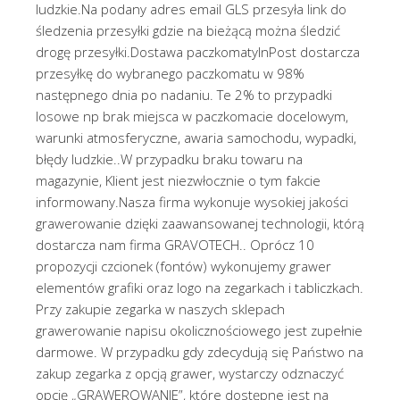
ludzkie.Na podany adres email GLS przesyła link do
śledzenia przesyłki gdzie na bieżącą można śledzić
drogę przesyłki.Dostawa paczkomatyInPost dostarcza
przesyłkę do wybranego paczkomatu w 98%
następnego dnia po nadaniu. Te 2% to przypadki
losowe np brak miejsca w paczkomacie docelowym,
warunki atmosferyczne, awaria samochodu, wypadki,
błędy ludzkie..W przypadku braku towaru na
magazynie, Klient jest niezwłocznie o tym fakcie
informowany.Nasza firma wykonuje wysokiej jakości
grawerowanie dzięki zaawansowanej technologii, którą
dostarcza nam firma GRAVOTECH.. Oprócz 10
propozycji czcionek (fontów) wykonujemy grawer
elementów grafiki oraz logo na zegarkach i tabliczkach.
Przy zakupie zegarka w naszych sklepach
grawerowanie napisu okolicznościowego jest zupełnie
darmowe. W przypadku gdy zdecydują się Państwo na
zakup zegarka z opcją grawer, wystarczy odznaczyć
opcję „GRAWEROWANIE”, które dostępne jest na