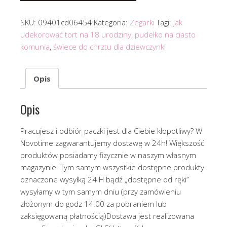
SKU:
09401cd06454
Kategoria:
Zegarki
Tagi:
jak
udekorować tort na 18 urodziny
,
pudełko na ciasto
komunia
,
świece do chrztu dla dziewczynki
Opis
Opis
Pracujesz i odbiór paczki jest dla Ciebie kłopotliwy? W
Novotime zagwarantujemy dostawę w 24h! Większość
produktów posiadamy fizycznie w naszym własnym
magazynie. Tym samym wszystkie dostępne produkty
oznaczone wysyłką 24 H bądź „dostępne od ręki”
wysyłamy w tym samym dniu (przy zamówieniu
złożonym do godz 14:00 za pobraniem lub
zaksięgowaną płatnością)Dostawa jest realizowana