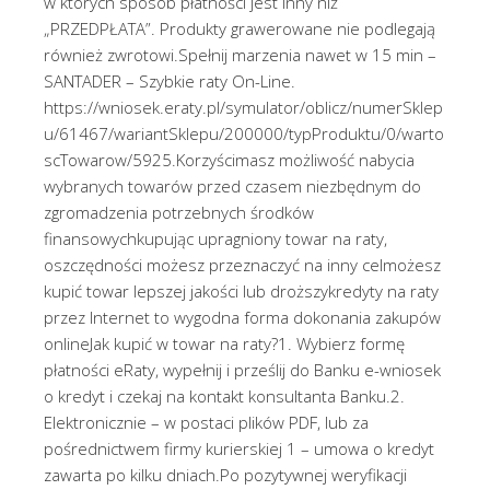
w których sposób płatności jest inny niż
„PRZEDPŁATA”. Produkty grawerowane nie podlegają
również zwrotowi.Spełnij marzenia nawet w 15 min –
SANTADER – Szybkie raty On-Line.
https://wniosek.eraty.pl/symulator/oblicz/numerSklep
u/61467/wariantSklepu/200000/typProduktu/0/warto
scTowarow/5925.Korzyścimasz możliwość nabycia
wybranych towarów przed czasem niezbędnym do
zgromadzenia potrzebnych środków
finansowychkupując upragniony towar na raty,
oszczędności możesz przeznaczyć na inny celmożesz
kupić towar lepszej jakości lub droższykredyty na raty
przez Internet to wygodna forma dokonania zakupów
onlineJak kupić w towar na raty?1. Wybierz formę
płatności eRaty, wypełnij i prześlij do Banku e-wniosek
o kredyt i czekaj na kontakt konsultanta Banku.2.
Elektronicznie – w postaci plików PDF, lub za
pośrednictwem firmy kurierskiej 1 – umowa o kredyt
zawarta po kilku dniach.Po pozytywnej weryfikacji