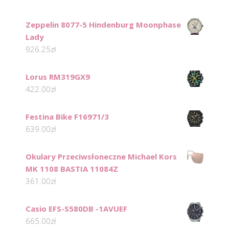
Zeppelin 8077-5 Hindenburg Moonphase
Lady
926.25
zł
Lorus RM319GX9
422.00
zł
Festina Bike F16971/3
639.00
zł
Okulary Przeciwsłoneczne Michael Kors
MK 1108 BASTIA 11084Z
361.00
zł
Casio EFS-S580DB -1AVUEF
665.00
zł