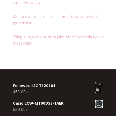
zaręczynowego
Granatowa koszula slim — must-have w męskiej
garderobie
Sklep z używaną odzieżą jako alternatywa dla rynku
masowego
Fellowes 12C 7120101
463.00
zł
Casio LCW-M100DSE-1AER
829.00
zł