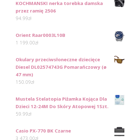
KOCHMANSKI nerka torebka damska
przez ramię 2506
94.99
zł
Orient Raar0003L10B
1 199.00
zł
Okulary przeciwsłoneczne dziecięce
Diesel DL02574743G Pomarańczowy (ø
47 mm)
150.09
zł
Mustela Stelatopia Piżamka Kojąca Dla
Dzieci 12-24M Do Skóry Atopowej 1Szt.
59.99
zł
Casio PX-770 BK Czarne
3 473.00
zł