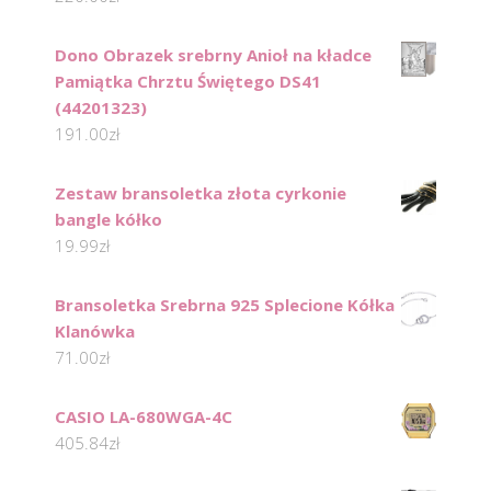
Dono Obrazek srebrny Anioł na kładce
Pamiątka Chrztu Świętego DS41
(44201323)
191.00
zł
Zestaw bransoletka złota cyrkonie
bangle kółko
19.99
zł
Bransoletka Srebrna 925 Splecione Kółka
Klanówka
71.00
zł
CASIO LA-680WGA-4C
405.84
zł