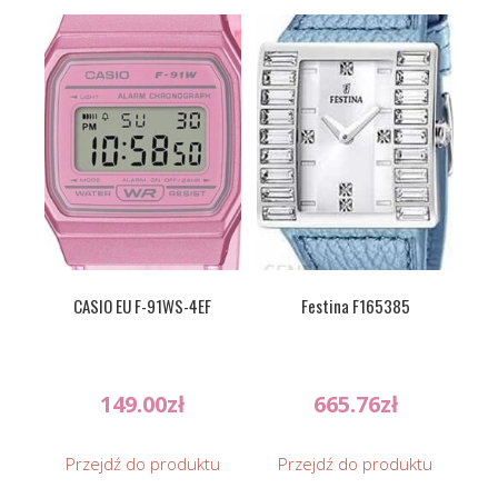
CASIO EU F-91WS-4EF
Festina F165385
149.00
zł
665.76
zł
Przejdź do produktu
Przejdź do produktu