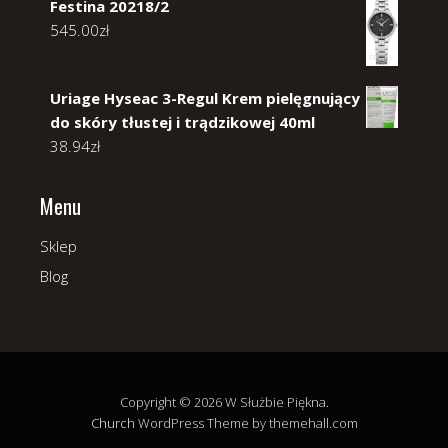
Festina 20218/2
545.00
zł
Uriage Hyseac 3-Regul Krem pielęgnujący
do skóry tłustej i trądzikowej 40ml
38.94
zł
Menu
Sklep
Blog
Copyright © 2026 W Służbie Piękna.
Church
WordPress Theme by themehall.com