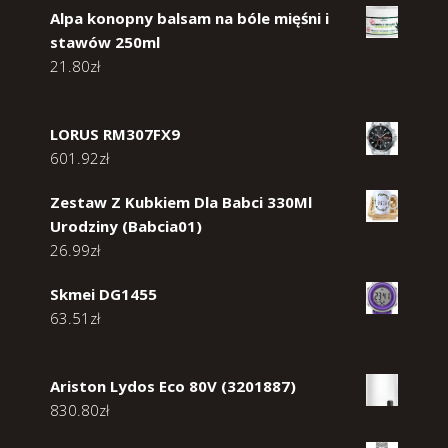
Alpa konopny balsam na bóle mięśni i
stawów 250ml
21.80
zł
LORUS RM307FX9
601.92
zł
Zestaw Z Kubkiem Dla Babci 330Ml
Urodziny (Babcia01)
26.99
zł
Skmei DG1455
63.51
zł
Ariston Lydos Eco 80V (3201887)
830.80
zł