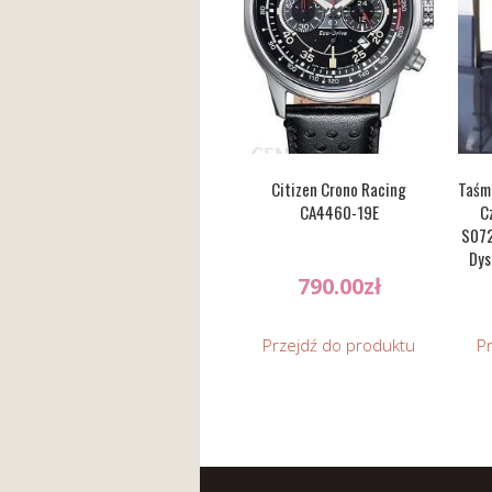
Citizen Crono Racing
Taśm
CA4460-19E
C
S072
Dys
790.00
zł
Przejdź do produktu
P