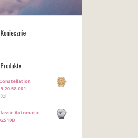
Koniecznie
 Produkty
onstellation
29.20.58.001
00
zł
Classic Automatic
02S10B