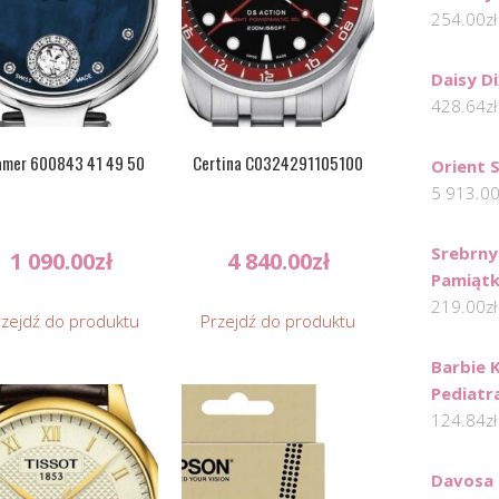
254.00
zł
Daisy D
428.64
zł
amer 600843 41 49 50
Certina C0324291105100
Orient 
5 913.0
Srebrny
1 090.00
zł
4 840.00
zł
Pamiątk
219.00
zł
rzejdź do produktu
Przejdź do produktu
Barbie 
Pediatr
124.84
zł
Davosa 