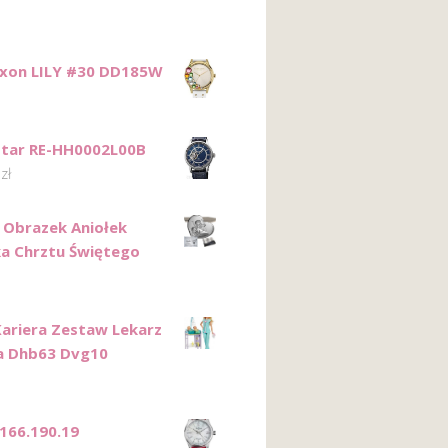
ixon LILY #30 DD185W
Star RE-HH0002L00B
0
zł
 Obrazek Aniołek
a Chrztu Świętego
Kariera Zestaw Lekarz
a Dhb63 Dvg10
166.190.19