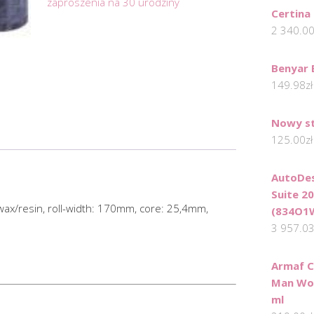
zaproszenia na 30 urodziny
Certina
2 340.0
Benyar 
149.98
zł
Nowy st
125.00
zł
AutoDes
Suite 20
 wax/resin, roll-width: 170mm, core: 25,4mm,
(834O1
3 957.0
Armaf C
Man Wo
ml