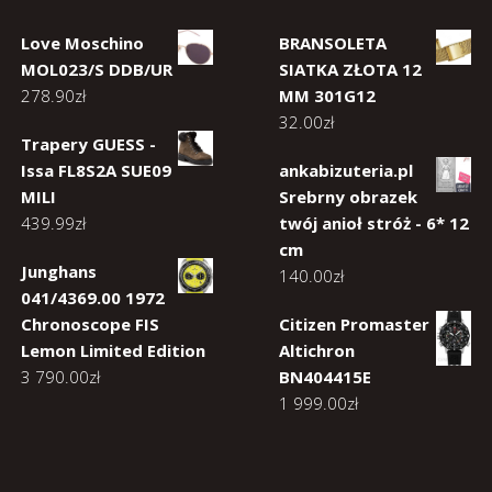
Love Moschino
BRANSOLETA
MOL023/S DDB/UR
SIATKA ZŁOTA 12
278.90
zł
MM 301G12
32.00
zł
Trapery GUESS -
Issa FL8S2A SUE09
ankabizuteria.pl
MILI
Srebrny obrazek
439.99
zł
twój anioł stróż - 6* 12
cm
Junghans
140.00
zł
041/4369.00 1972
Chronoscope FIS
Citizen Promaster
Lemon Limited Edition
Altichron
3 790.00
zł
BN404415E
1 999.00
zł