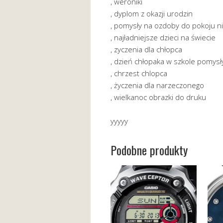
, weroniki
, dyplom z okazji urodzin
, pomysły na ozdoby do pokoju 
, najładniejsze dzieci na świecie
, zyczenia dla chłopca
, dzień chłopaka w szkole pomysł
, chrzest chlopca
, życzenia dla narzeczonego
, wielkanoc obrazki do druku
yyyyy
Podobne produkty