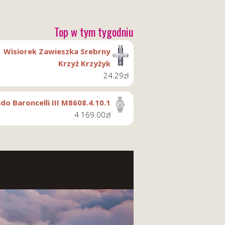
Top w tym tygodniu
Wisiorek Zawieszka Srebrny
Krzyż Krzyżyk
24.29
zł
do Baroncelli III M8608.4.10.1
4 169.00
zł