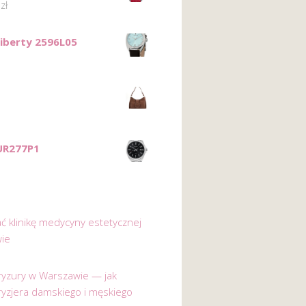
0
zł
iberty 2596L05
UR277P1
ać klinikę medycyny estetycznej
ie
 fryzury w Warszawie — jak
ryzjera damskiego i męskiego