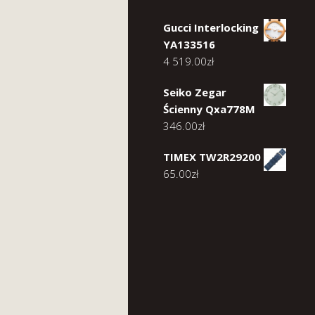
Gucci Interlocking
YA133516
4 519.00
zł
Seiko Zegar
Ścienny Qxa778M
346.00
zł
TIMEX TW2R29200
65.00
zł