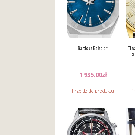
Balticus Balsdlbm
Tis
8
1 935.00
zł
Przejdź do produktu
P