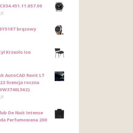
 C034.451.11.057.00
0
zł
BY5187 brązowy
yl Krzesło Iso
k AutoCAD Revit LT
23 licencja roczna
WW3740L562)
3
zł
lub De Nuit Intense
da Perfumowana 200