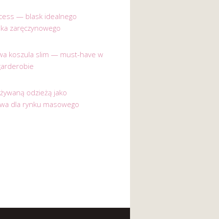
incess — blask idealnego
nka zaręczynowego
a koszula slim — must-have w
garderobie
używaną odzieżą jako
ywa dla rynku masowego