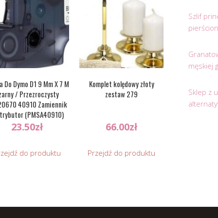
Szlif pr
pierścio
Granatow
męskiej 
a Do Dymo D1 9 Mm X 7 M
Komplet kolędowy złoty
Sklep z 
zarny / Przezroczysty
zestaw 279
alternat
0670 40910 Zamiennik
trybutor (PMSA40910)
23.50
zł
66.00
zł
rzejdź do produktu
Przejdź do produktu