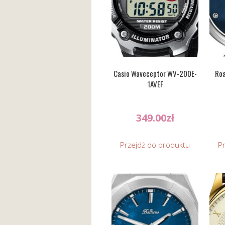
Casio Waveceptor WV-200E-
Ro
1AVEF
349.00
zł
Przejdź do produktu
P