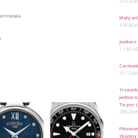
219.00
zł
niemowlaka
Mały wó
198.89
zł
y
Junkers
1 149.0
Carmani
211.54
zł
Trzewik
jednoro
Te por 
299.00
zł
Pikowan
tkaniny