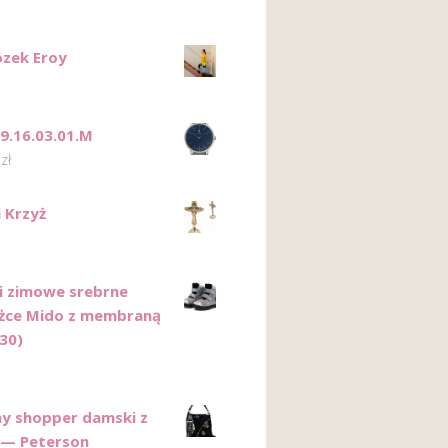
zek Eroy
 9.16.03.01.M
0
zł
 Krzyż
i zimowe srebrne
żce Mido z membraną
(30)
y shopper damski z
 — Peterson