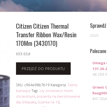
Citizen Citizen Thermal
Sprawdź 
Transfer Ribbon Wax/Resin
zzzzz
170Mm (3430170)
Polecane
653.63
zł
Omega C
PRZEJDŹ DO PRODUKTU
131.20.
48 289.
SKU:
c964e98b7b19
Kategoria:
Taśmy
Orient 
barwiące
Tagi:
czy zostaniesz moim
Raag00
chrzestnym
,
prezenty na bierzmowanie
847.00
zł
dla chłopaka
,
ścianka na 18
,