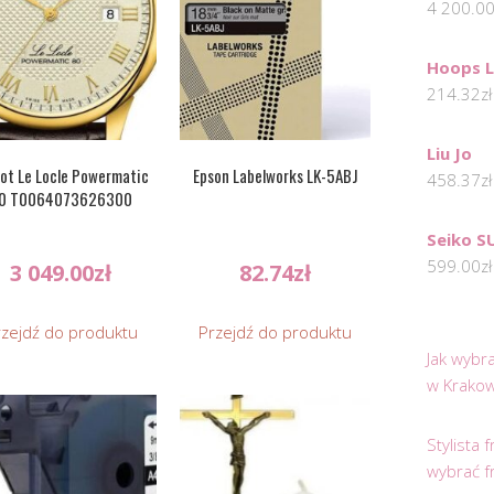
4 200.0
Hoops L
214.32
zł
Liu Jo
sot Le Locle Powermatic
Epson Labelworks LK-5ABJ
458.37
zł
0 T0064073626300
Seiko S
599.00
zł
3 049.00
zł
82.74
zł
rzejdź do produktu
Przejdź do produktu
Jak wybr
w Krakow
Stylista
wybrać f