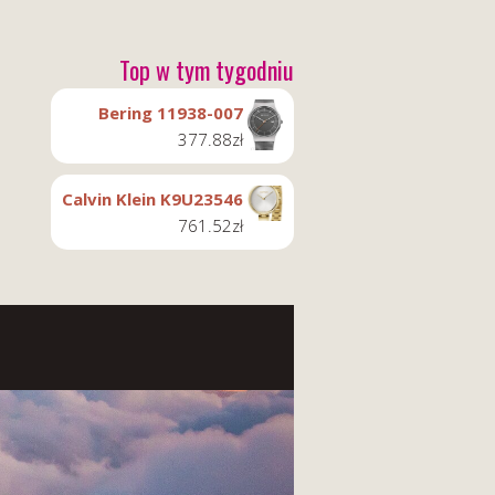
Top w tym tygodniu
Bering 11938-007
377.88
zł
Calvin Klein K9U23546
761.52
zł