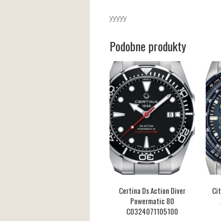
yyyyy
Podobne produkty
Certina Ds Action Diver
Cit
Powermatic 80
C0324071105100