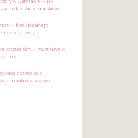
 fryzury w Warszawie — jak
ryzjera damskiego i męskiego
incess — blask idealnego
nka zaręczynowego
a koszula slim — must-have w
garderobie
używaną odzieżą jako
ywa dla rynku masowego