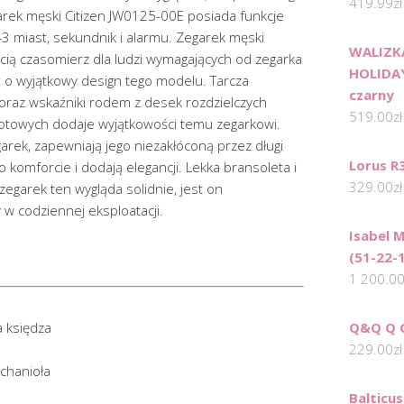
419.99
zł
garek męski Citizen JW0125-00E posiada funkcje
3 miast, sekundnik i alarmu. Zegarek męski
WALIZKA
cią czasomierz dla ludzi wymagających od zegarka
HOLIDAY
ż o wyjątkowy design tego modelu. Tarcza
czarny
raz wskaźniki rodem z desek rozdzielczych
519.00
zł
towych dodaje wyjątkowości temu zegarkowi.
egarek, zapewniają jego niezakłóconą przez długi
Lorus R
o komforcie i dodają elegancji. Lekka bransoleta i
329.00
zł
zegarek ten wygląda solidnie, jest on
 w codziennej eksploatacji.
Isabel 
(51-22-
1 200.0
a księdza
Q&Q Q 
229.00
zł
rchanioła
Balticu