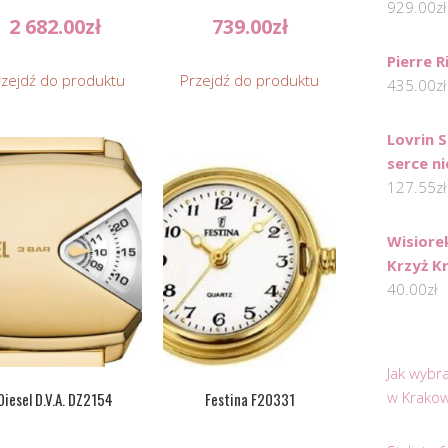
929.00
zł
2 682.00
zł
739.00
zł
Pierre 
rzejdź do produktu
Przejdź do produktu
435.00
zł
Lovrin 
serce ni
127.55
zł
Wisiore
Krzyż K
40.00
zł
Jak wybr
w Krakow
Diesel D.V.A. DZ2154
Festina F20331