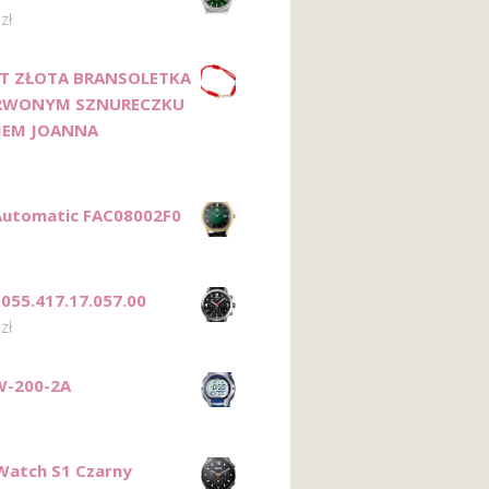
0
zł
T ZŁOTA BRANSOLETKA
RWONYM SZNURECZKU
NIEM JOANNA
Automatic FAC08002F0
T055.417.17.057.00
0
zł
W-200-2A
Watch S1 Czarny