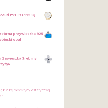
Ricaud P91093.1153Q
Srebrna przywieszka 925
ebieski opal
k Zawieszka Srebrny
rzyżyk
ać klinikę medycyny estetycznej
ie