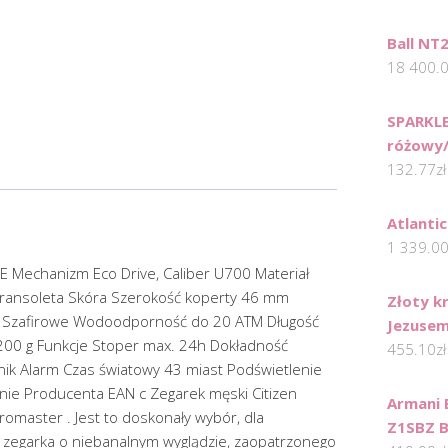
Ball NT
18 400.
SPARKL
różowy
132.77
zł
Atlanti
1 339.0
E Mechanizm Eco Drive, Caliber U700 Materiał
 Bransoleta Skóra Szerokość koperty 46 mm
Złoty k
o Szafirowe Wodoodporność do 20 ATM Długość
Jezusem
00 g Funkcje Stoper max. 24h Dokładność
455.10
zł
ik Alarm Czas światowy 43 miast Podświetlenie
ie Producenta EAN c Zegarek męski Citizen
Armani 
romaster . Jest to doskonały wybór, dla
Z1SBZ Bi
ą zegarka o niebanalnym wyglądzie, zaopatrzonego