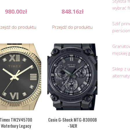
Stylista
wybrać f
980.00
zł
848.16
zł
Szlif pr
rzejdź do produktu
Przejdź do produktu
pierścio
Granatow
męskiej 
Sklep z 
alternat
Timex TW2V45700
Casio G-Shock MTG-B3000B
Waterbury Legacy
-1AER