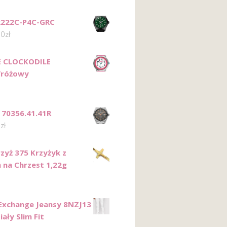
2222C-P4C-GRC
00
zł
E CLOCKODILE
/różowy
c 70356.41.41R
0
zł
rzyż 375 Krzyżyk z
 na Chrzest 1,22g
Exchange Jeansy 8NZJ13
ały Slim Fit