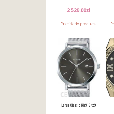
2 529.00
zł
Przejdź do produktu
P
Lorus Classic Rh919Kx9