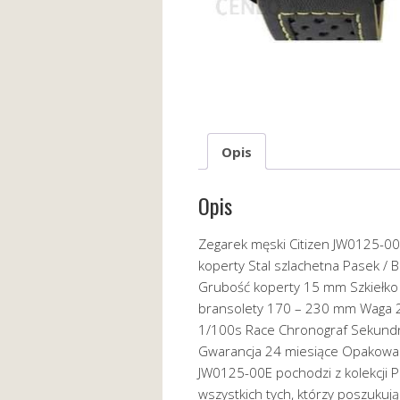
Opis
Opis
Zegarek męski Citizen JW0125-00
koperty Stal szlachetna Pasek /
Grubość koperty 15 mm Szkiełk
bransolety 170 – 230 mm Waga 2
1/100s Race Chronograf Sekundn
Gwarancja 24 miesiące Opakowan
JW0125-00E pochodzi z kolekcji P
wszystkich tych, którzy poszukuj