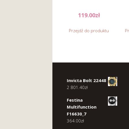
119.00
zł
Przejdź do produktu
P
Invicta Bolt 22448
2 801.40
zł
Festina
Multifunction
F16630_7
364.00
zł