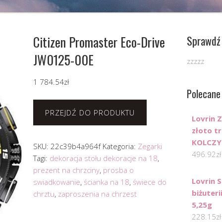
Citizen Promaster Eco-Drive
Sprawdź 
JW0125-00E
zzzzz
1 784.54
zł
Polecane
PRZEJDŹ DO PRODUKTU
Lovrin Z
złoto tr
KOLCZY
SKU:
22c39b4a964f
Kategoria:
Zegarki
496.92
zł
Tagi:
dekoracja stołu dekoracje na 18
,
prezent na chrzciny
,
prosba o
Lovrin 
swiadkowanie
,
ścianka na 18
,
świece do
biżuter
chrztu
,
zaproszenia na chrzest
5,25g
228.15
zł