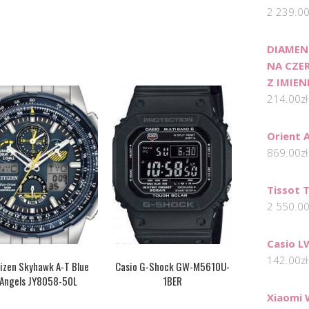
2 239.0
DIAMEN
NA CZE
Z IMIE
214.00
zł
Orient 
869.00
zł
Tissot 
2 550.0
Casio L
142.00
zł
izen Skyhawk A-T Blue
Casio G-Shock GW-M5610U-
Angels JY8058-50L
1BER
Xiaomi 