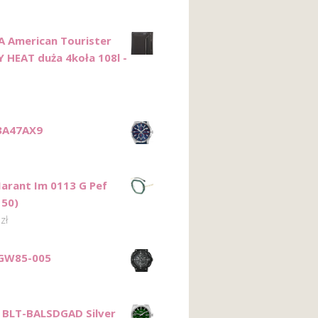
 American Tourister
 HEAT duża 4koła 108l -
3A47AX9
Marant Im 0113 G Pef
150)
0
zł
GW85-005
s BLT-BALSDGAD Silver