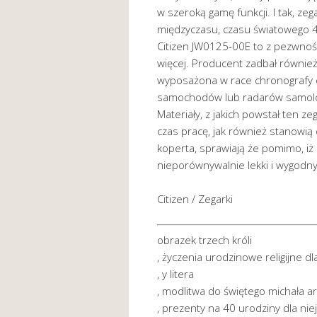
w szeroką gamę funkcji. I tak, ze
międzyczasu, czasu światowego 4
Citizen JW0125-00E to z pezwnoś
więcej. Producent zadbał równie
wyposażona w race chronografy o
samochodów lub radarów samolo
Materiały, z jakich powstał ten z
czas pracę, jak również stanowią 
koperta, sprawiają że pomimo, iż 
nieporównywalnie lekki i wygodny
Citizen / Zegarki
obrazek trzech króli
, życzenia urodzinowe religijne dl
, y litera
, modlitwa do świętego michała a
, prezenty na 40 urodziny dla niej