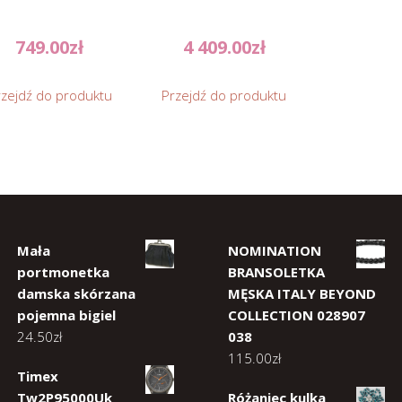
749.00
zł
4 409.00
zł
rzejdź do produktu
Przejdź do produktu
Mała
NOMINATION
portmonetka
BRANSOLETKA
damska skórzana
MĘSKA ITALY BEYOND
pojemna bigiel
COLLECTION 028907
24.50
zł
038
115.00
zł
Timex
Tw2P95000Uk
Różaniec kulka