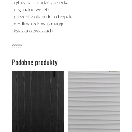
, cytaty na narodziny dziecka
, oryginalne winietki
, prezent z okazji dnia chłopaka
, modlitwa zdrowaś maryjo
, ksiazka o zwiazkach
yyyyy
Podobne produkty