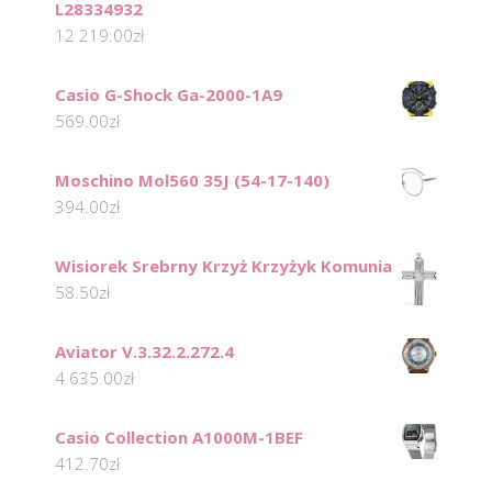
L28334932
12 219.00
zł
Casio G-Shock Ga-2000-1A9
569.00
zł
Moschino Mol560 35J (54-17-140)
394.00
zł
Wisiorek Srebrny Krzyż Krzyżyk Komunia
58.50
zł
Aviator V.3.32.2.272.4
4 635.00
zł
Casio Collection A1000M-1BEF
412.70
zł