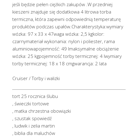
jeśli będzie pełen ciężkich zakupów .W przedniej
kieszeni znajduje się dodatkowa 4 litrowa torba
termiczna, która zapewni odpowiednią temperaturę
produktów podczas upałów.Charakterystyka:wymiary
wózka: 97 x 33 x 47waga wózka: 2,5 kgkolor:
czarnymateriał wykonania: nylon i poliester, rama
aluminiowapojemność: 49 lmaksymalne obciążenie
wózka: 25 kgpojemność torby termicznej: 4 lwymiary
torby termicznej: 18 x 18 cmgwarancja: 2 lata
Cruiser / Torby i walizki
tort 25 rocznica ślubu
, świeczki tortowe
, matka chrzestna obowiązki
, szustak spowiedź
, ludwik i zelia martin
, biblia dla maluchów