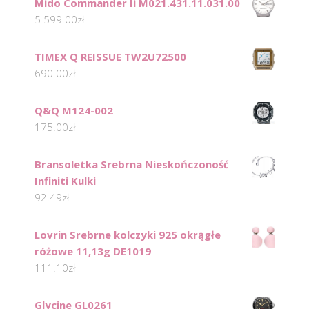
Mido Commander Ii M021.431.11.031.00
5 599.00
zł
TIMEX Q REISSUE TW2U72500
690.00
zł
Q&Q M124-002
175.00
zł
Bransoletka Srebrna Nieskończoność
Infiniti Kulki
92.49
zł
Lovrin Srebrne kolczyki 925 okrągłe
różowe 11,13g DE1019
111.10
zł
Glycine GL0261