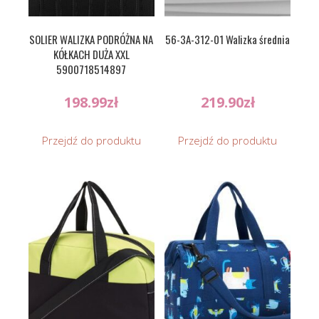
SOLIER WALIZKA PODRÓŻNA NA
56-3A-312-01 Walizka średnia
KÓŁKACH DUŻA XXL
5900718514897
198.99
zł
219.90
zł
Przejdź do produktu
Przejdź do produktu