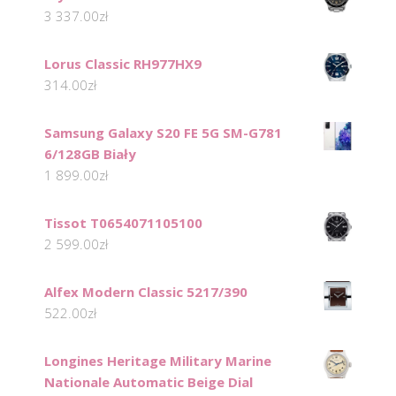
3 337.00
zł
Lorus Classic RH977HX9
314.00
zł
Samsung Galaxy S20 FE 5G SM-G781
6/128GB Biały
1 899.00
zł
Tissot T0654071105100
2 599.00
zł
Alfex Modern Classic 5217/390
522.00
zł
Longines Heritage Military Marine
Nationale Automatic Beige Dial