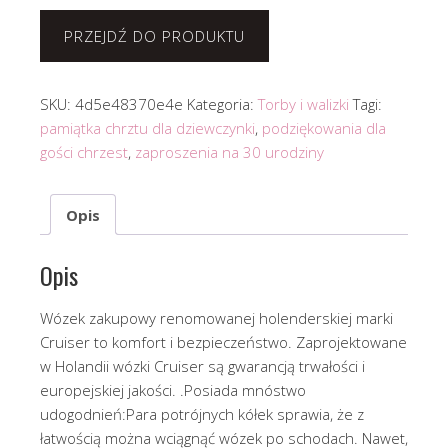
PRZEJDŹ DO PRODUKTU
SKU:
4d5e48370e4e
Kategoria:
Torby i walizki
Tagi:
pamiątka chrztu dla dziewczynki
,
podziękowania dla
gości chrzest
,
zaproszenia na 30 urodziny
Opis
Opis
Wózek zakupowy renomowanej holenderskiej marki
Cruiser to komfort i bezpieczeństwo. Zaprojektowane
w Holandii wózki Cruiser są gwarancją trwałości i
europejskiej jakości. .Posiada mnóstwo
udogodnień:Para potrójnych kółek sprawia, że z
łatwością można wciągnąć wózek po schodach. Nawet,