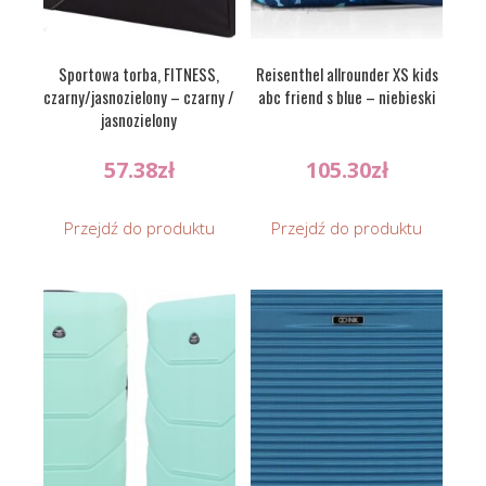
Sportowa torba, FITNESS,
Reisenthel allrounder XS kids
czarny/jasnozielony – czarny /
abc friend s blue – niebieski
jasnozielony
57.38
zł
105.30
zł
Przejdź do produktu
Przejdź do produktu