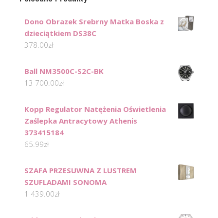
Dono Obrazek Srebrny Matka Boska z
dzieciątkiem DS38C
378.00
zł
Ball NM3500C-S2C-BK
13 700.00
zł
Kopp Regulator Natężenia Oświetlenia
Zaślepka Antracytowy Athenis
373415184
65.99
zł
SZAFA PRZESUWNA Z LUSTREM
SZUFLADAMI SONOMA
1 439.00
zł