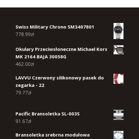
Swiss Military Chrono SM3407801
778.99
zł
Okulary Przeciwsłoneczne Michael Kors
MK 2164 BAJA 30058G
462.00
zł
LAVVU Czerwony silikonowy pasek do
zegarka - 22
79.77
zł
Pacific Bransoletka SL-003S
91.67
zł
Bransoletka srebrna modułowa