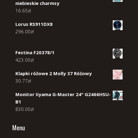
niebieskie charmsy
16.65
zł
Lorus RS911DX8
296.00
zł
Festina F20378/1
423.00
zł
Klapki różowe 2 Molly 37 Różowy
30.77
zł
Monitor Iiyama G-Master 24" G2466HSU-
B1
830.00
zł
Menu