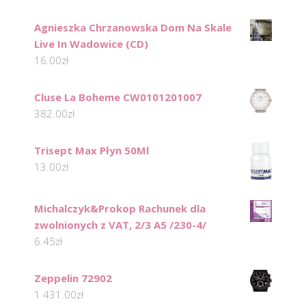
Agnieszka Chrzanowska Dom Na Skale
Live In Wadowice (CD)
16.00
zł
Cluse La Boheme CW0101201007
382.00
zł
Trisept Max Płyn 50Ml
13.00
zł
Michalczyk&Prokop Rachunek dla
zwolnionych z VAT, 2/3 A5 /230-4/
6.45
zł
Zeppelin 72902
1 431.00
zł