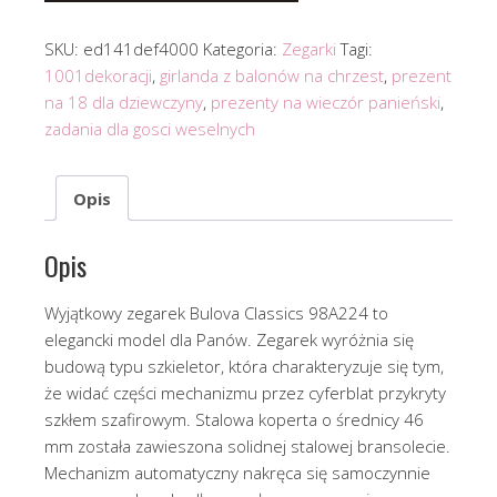
SKU:
ed141def4000
Kategoria:
Zegarki
Tagi:
1001dekoracji
,
girlanda z balonów na chrzest
,
prezent
na 18 dla dziewczyny
,
prezenty na wieczór panieński
,
zadania dla gosci weselnych
Opis
Opis
Wyjątkowy zegarek Bulova Classics 98A224 to
elegancki model dla Panów. Zegarek wyróżnia się
budową typu szkieletor, która charakteryzuje się tym,
że widać części mechanizmu przez cyferblat przykryty
szkłem szafirowym. Stalowa koperta o średnicy 46
mm została zawieszona solidnej stalowej bransolecie.
Mechanizm automatyczny nakręca się samoczynnie