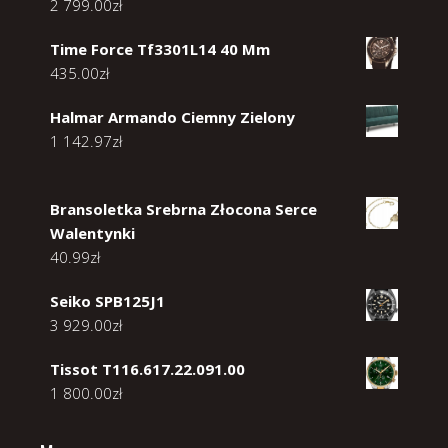
2 799.00
zł
Time Force Tf3301L14 40 Mm
435.00
zł
Halmar Armando Ciemny Zielony
1 142.97
zł
Bransoletka Srebrna Złocona Serce
Walentynki
40.99
zł
Seiko SPB125J1
3 929.00
zł
Tissot T116.617.22.091.00
1 800.00
zł