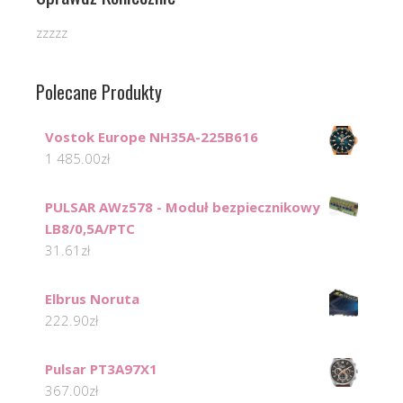
zzzzz
Polecane Produkty
Vostok Europe NH35A-225B616
1 485.00
zł
PULSAR AWz578 - Moduł bezpiecznikowy
LB8/0,5A/PTC
31.61
zł
Elbrus Noruta
222.90
zł
Pulsar PT3A97X1
367.00
zł