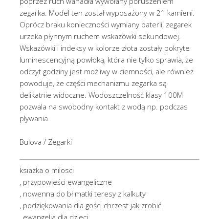
poprzez ruch wahadła wywołany poruszeniem
zegarka. Model ten został wyposażony w 21 kamieni.
Oprócz braku konieczności wymiany baterii, zegarek
urzeka płynnym ruchem wskazówki sekundowej.
Wskazówki i indeksy w kolorze złota zostały pokryte
luminescencyjną powłoką, która nie tylko sprawia, że
odczyt godziny jest możliwy w ciemności, ale również
powoduje, że części mechanizmu zegarka są
delikatnie widoczne. Wodoszczelność klasy 100M
pozwala na swobodny kontakt z wodą np. podczas
pływania.
Bulova / Zegarki
ksiazka o milosci
, przypowieści ewangeliczne
, nowenna do bł matki teresy z kalkuty
, podziękowania dla gości chrzest jak zrobić
, ewangelia dla dzieci