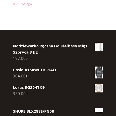
masowego
Nadziewarka Ręczna Do Kiełbasy Mięs
Szpryca 3 kg
197.00
zł
Casio A158WETB -1AEF
304.00
zł
Lorus RG204TX9
350.00
zł
SHURE BLX288E/PG58