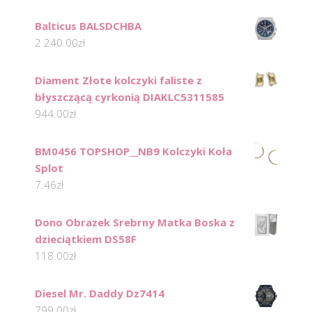
Balticus BALSDCHBA
2 240.00
zł
Diament Złote kolczyki faliste z
błyszczącą cyrkonią DIAKLC5311585
944.00
zł
BM0456 TOPSHOP__NB9 Kolczyki Koła
Splot
7.46
zł
Dono Obrazek Srebrny Matka Boska z
dzieciątkiem DS58F
118.00
zł
Diesel Mr. Daddy Dz7414
799.00
zł