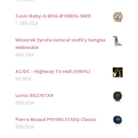
Casio Baby-G MSG-B100DG-9AER
1 089.00
zł
Wisiorek żyrafa natural szafiry Songea
niebieskie
466.74
zł
AC/DC - Highway To Hell (VINYL)
99.90
zł
Lorus RG276TX9
269.00
zł
Pierre Ricaud P91093.5155Q Classic
389.00
zł