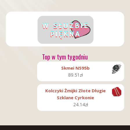
Top w tym tygodniu
Skmei N595b
89.51
zł
Kolczyki Żmijki Złote Długie
Szklane Cyrkonie
24.14
zł