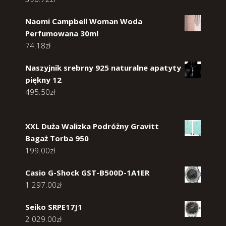
Naomi Campbell Woman Woda
Perfumowana 30ml
74.18
zł
Naszyjnik srebrny 925 naturalne apatyty
piękny 12
495.50
zł
XXL Duża Walizka Podróżny Gravitt
Bagaż Torba 950
199.00
zł
Casio G-Shock GST-B500D-1A1ER
1 297.00
zł
Seiko SRPE17J1
2 029.00
zł