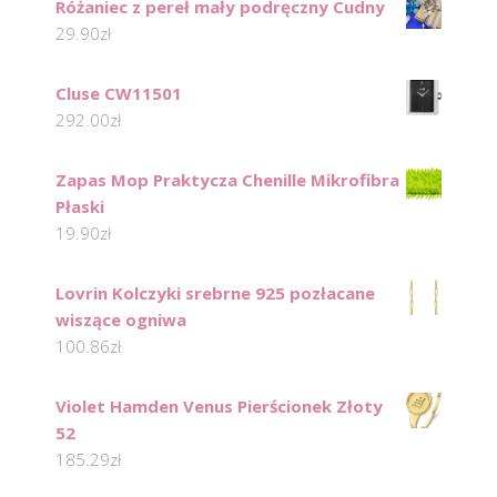
Różaniec z pereł mały podręczny Cudny
29.90
zł
Cluse CW11501
292.00
zł
Zapas Mop Praktycza Chenille Mikrofibra
Płaski
19.90
zł
Lovrin Kolczyki srebrne 925 pozłacane
wiszące ogniwa
100.86
zł
Violet Hamden Venus Pierścionek Złoty
52
185.29
zł