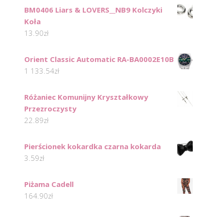
BM0406 Liars & LOVERS__NB9 Kolczyki
Koła
13.90
zł
Orient Classic Automatic RA-BA0002E10B
1 133.54
zł
Różaniec Komunijny Kryształkowy
Przezroczysty
22.89
zł
Pierścionek kokardka czarna kokarda
3.59
zł
Piżama Cadell
164.90
zł