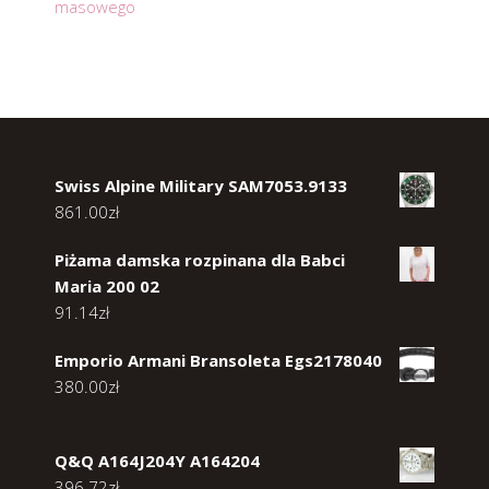
masowego
Swiss Alpine Military SAM7053.9133
861.00
zł
Piżama damska rozpinana dla Babci
Maria 200 02
91.14
zł
Emporio Armani Bransoleta Egs2178040
380.00
zł
Q&Q A164J204Y A164204
396.72
zł