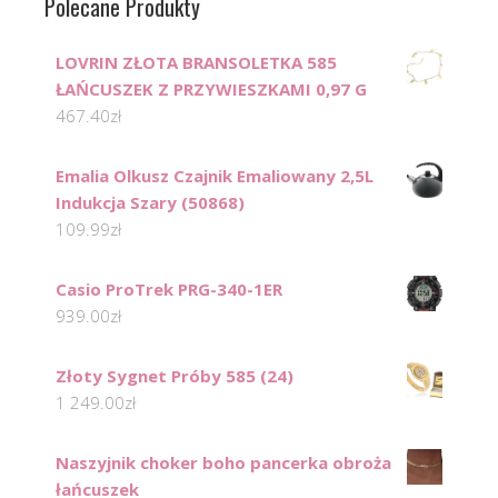
Polecane Produkty
LOVRIN ZŁOTA BRANSOLETKA 585
ŁAŃCUSZEK Z PRZYWIESZKAMI 0,97 G
467.40
zł
Emalia Olkusz Czajnik Emaliowany 2,5L
Indukcja Szary (50868)
109.99
zł
Casio ProTrek PRG-340-1ER
939.00
zł
Złoty Sygnet Próby 585 (24)
1 249.00
zł
Naszyjnik choker boho pancerka obroża
łańcuszek