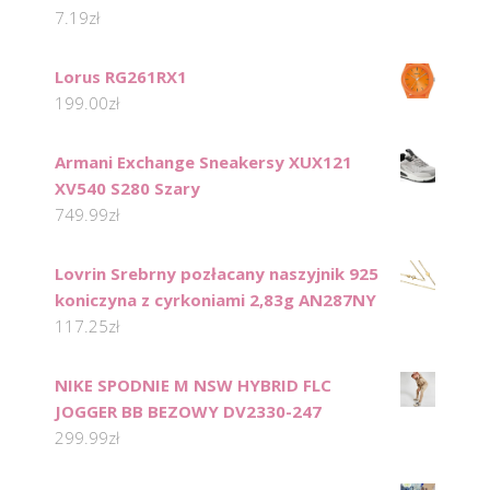
7.19
zł
Lorus RG261RX1
199.00
zł
Armani Exchange Sneakersy XUX121
XV540 S280 Szary
749.99
zł
Lovrin Srebrny pozłacany naszyjnik 925
koniczyna z cyrkoniami 2,83g AN287NY
117.25
zł
NIKE SPODNIE M NSW HYBRID FLC
JOGGER BB BEZOWY DV2330-247
299.99
zł