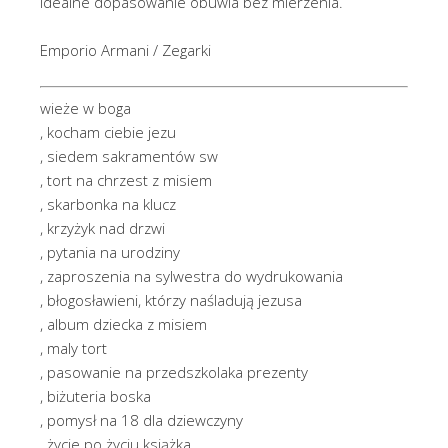
idealne dopasowanie obuwia bez mierzenia.
Emporio Armani / Zegarki
wieże w boga
, kocham ciebie jezu
, siedem sakramentów sw
, tort na chrzest z misiem
, skarbonka na klucz
, krzyżyk nad drzwi
, pytania na urodziny
, zaproszenia na sylwestra do wydrukowania
, błogosławieni, którzy naśladują jezusa
, album dziecka z misiem
, maly tort
, pasowanie na przedszkolaka prezenty
, biżuteria boska
, pomysł na 18 dla dziewczyny
, życie po życiu książka