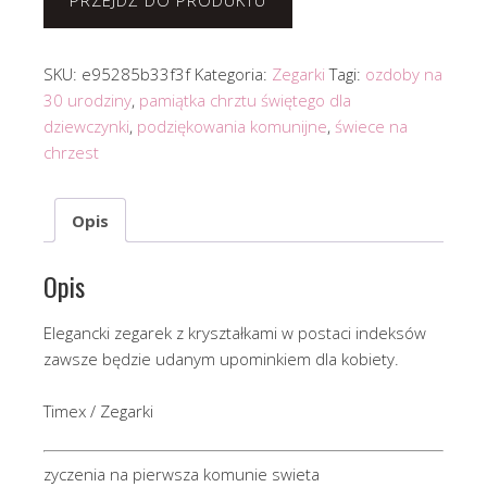
PRZEJDŹ DO PRODUKTU
SKU:
e95285b33f3f
Kategoria:
Zegarki
Tagi:
ozdoby na
30 urodziny
,
pamiątka chrztu świętego dla
dziewczynki
,
podziękowania komunijne
,
świece na
chrzest
Opis
Opis
Elegancki zegarek z kryształkami w postaci indeksów
zawsze będzie udanym upominkiem dla kobiety.
Timex / Zegarki
zyczenia na pierwsza komunie swieta