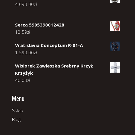
4 090.00
zł
Serca 5905398012428
12.59
zł
Vratislavia Conceptum R-01-A
1 590.00
zł
Wisiorek Zawieszka Srebrny Krzyż
Krzyżyk
40.00
zł
Menu
Sklep
Blog