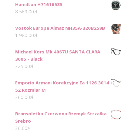
Hamilton H71616535
8 569.00
zł
Vostok Europe Almaz NH35A-320B259B
1 980.00
zł
Michael Kors Mk 4067U SANTA CLARA
3005 - Black
325.00
zł
Emporio Armani Korekcyjne Ea 1126 3014
52 Rozmiar M
360.00
zł
Bransoletka Czerwona Rzemyk Strzałka
Srebro
36.00
zł