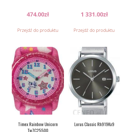
474.00
zł
1 331.00
zł
Przejdź do produktu
Przejdź do produktu
Timex Rainbow Unicorn
Lorus Classic Rh919Kx9
Tw7C25500