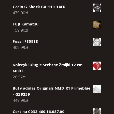
Casio G-Shock GA-110-1AER
479.00
zł
FUJI Kamatsu
159.90
zł
Fossil FS5918
409.99
zł
Kolczyki Długie Srebrne Żmijki 12 cm
Multi
26.92
zł
Buty adidas Originals NMD_R1 Primeblue
- GZ9259
449.99
zł
Certina C033.460.16.087.00