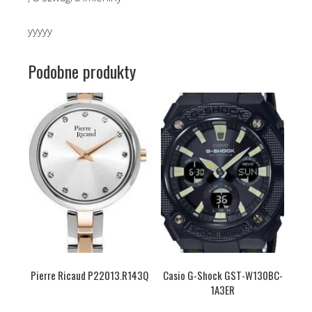
yyyyy
Podobne produkty
Pierre Ricaud P22013.R143Q
Casio G-Shock GST-W130BC-
1A3ER