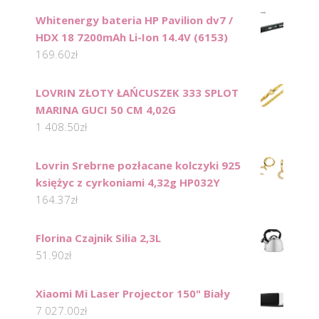
Whitenergy bateria HP Pavilion dv7 /
HDX 18 7200mAh Li-Ion 14.4V (6153)
169.60
zł
LOVRIN ZŁOTY ŁAŃCUSZEK 333 SPLOT
MARINA GUCI 50 CM 4,02G
1 408.50
zł
Lovrin Srebrne pozłacane kolczyki 925
księżyc z cyrkoniami 4,32g HP032Y
164.37
zł
Florina Czajnik Silia 2,3L
51.90
zł
Xiaomi Mi Laser Projector 150" Biały
7 027.00
zł