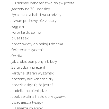
, 30 dniowe nabożeństwo do św józefa
, gadżety na 30 urodziny
, życzenia dla babci na urodziny
, dywan pudrowy róż z szarym
, węgielki
, koronka do św rity
, bluza lisek
, obraz swiety do pokoju dziecka
, świąteczne zyczenia
, św rita
, jak zrobić pompony z bibuły
, 33 urodziny prezent
, kardynał stefan wyszynski
, prezenty wielkanocne diy
, obrazki dziękuję że jesteś
, pudełka na pieniądze
, obok serafina hasło do krzyżówki
, dwadzieścia tysięcy
, u szwagra imieniny