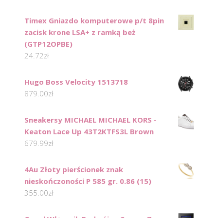
Timex Gniazdo komputerowe p/t 8pin
zacisk krone LSA+ z ramką beż
(GTP12OPBE)
24.72
zł
Hugo Boss Velocity 1513718
879.00
zł
Sneakersy MICHAEL MICHAEL KORS -
Keaton Lace Up 43T2KTFS3L Brown
679.99
zł
4Au Złoty pierścionek znak
nieskończoności P 585 gr. 0.86 (15)
355.00
zł