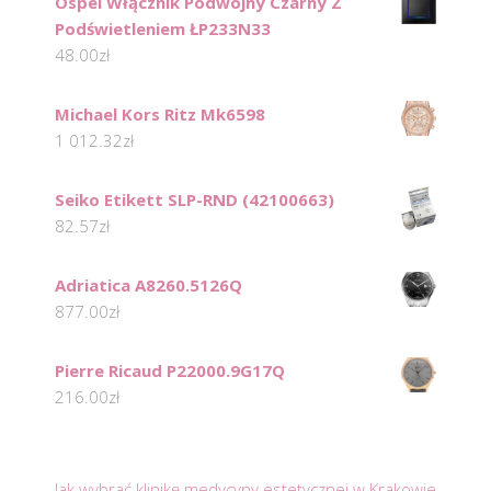
Ospel Włącznik Podwójny Czarny Z
Podświetleniem ŁP233N33
48.00
zł
Michael Kors Ritz Mk6598
1 012.32
zł
Seiko Etikett SLP-RND (42100663)
82.57
zł
Adriatica A8260.5126Q
877.00
zł
Pierre Ricaud P22000.9G17Q
216.00
zł
Jak wybrać klinikę medycyny estetycznej w Krakowie