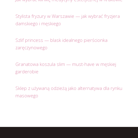
Stylista fryzury w Warszawie — jak wybrać fryzjera
damskiego i męskiego
Szlif princess — blask idealnego pierścionka
zaręczynowego
Granatowa koszula slim — must-have w męskiej
garderobie
Sklep z używaną odzieżą jako alternatywa dla rynku
masowego