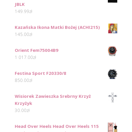
JBLK
149.99
zł
Kazańska Ikona Matki Bożej (ACHI215)
145.00
zł
Orient Fem75004B9
1 017.00
zł
Festina Sport F20330/8
850.00
zł
Wisiorek Zawieszka Srebrny Krzyż
Krzyżyk
30.00
zł
Head Over Heels Head Over Heels 115