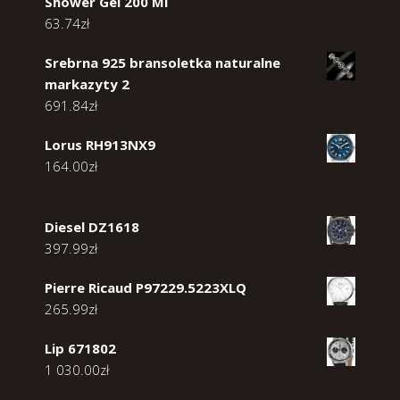
Shower Gel 200 Ml
63.74
zł
Srebrna 925 bransoletka naturalne
markazyty 2
691.84
zł
Lorus RH913NX9
164.00
zł
Diesel DZ1618
397.99
zł
Pierre Ricaud P97229.5223XLQ
265.99
zł
Lip 671802
1 030.00
zł