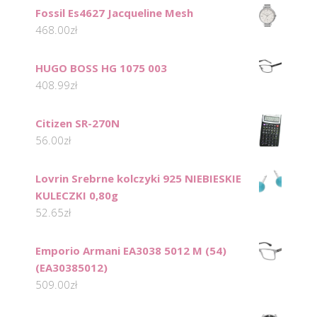
Fossil Es4627 Jacqueline Mesh
468.00
zł
HUGO BOSS HG 1075 003
408.99
zł
Citizen SR-270N
56.00
zł
Lovrin Srebrne kolczyki 925 NIEBIESKIE
KULECZKI 0,80g
52.65
zł
Emporio Armani EA3038 5012 M (54)
(EA30385012)
509.00
zł