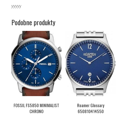
yyyyy
Podobne produkty
FOSSIL FS5850 MINIMALIST
Roamer Glossary
CHRONO
650810414550