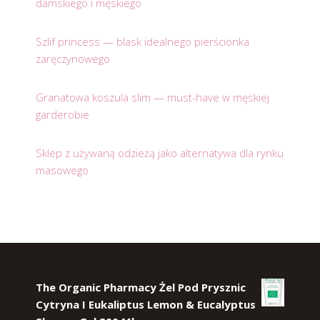
damskiego i męskiego
Szlif princess — blask idealnego pierścionka
zaręczynowego
Granatowa koszula slim — must-have w męskiej
garderobie
Sklep z używaną odzieżą jako alternatywa dla rynku
masowego
The Organic Pharmacy Żel Pod Prysznic
Cytryna I Eukaliptus Lemon & Eucalyptus