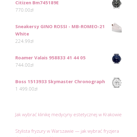
Citizen Bm745189E
770.00
zł
Sneakersy GINO ROSSI - MB-ROMEO-21
White
224.99
zł
Roamer Valais 958833 41 44 05
744.00
zł
Boss 1513933 Skymaster Chronograph
1 499.00
zł
Jak wybrać klinikę medycyny estetycznej w Krakowie
Stylista fryzury w Warszawie — jak wybrać fryzjera