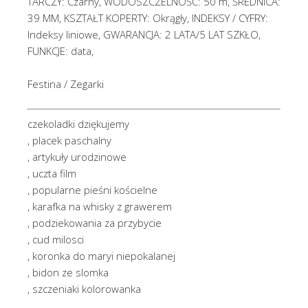
TARCZY: Czarny, WODOSZCZELNOŚĆ: 50 m, ŚREDNICA:
39 MM, KSZTAŁT KOPERTY: Okrągły, INDEKSY / CYFRY:
Indeksy liniowe, GWARANCJA: 2 LATA/5 LAT SZKŁO,
FUNKCJE: data,
Festina / Zegarki
czekoladki dziękujemy
, placek paschalny
, artykuły urodzinowe
, uczta film
, popularne pieśni kościelne
, karafka na whisky z grawerem
, podziekowania za przybycie
, cud milosci
, koronka do maryi niepokalanej
, bidon ze slomka
, szczeniaki kolorowanka