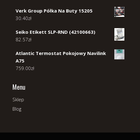
Verk Group Półka Na Buty 15205
30.40
zł
Seiko Etikett SLP-RND (42100663)
82.57
zł
Atlantic Termostat Pokojowy Navilink
A75
759.00
zł
Menu
Sklep
Blog