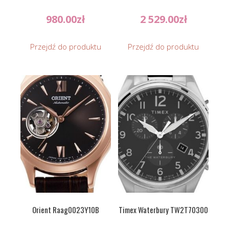
980.00
zł
2 529.00
zł
Przejdź do produktu
Przejdź do produktu
Orient Raag0023Y10B
Timex Waterbury TW2T70300