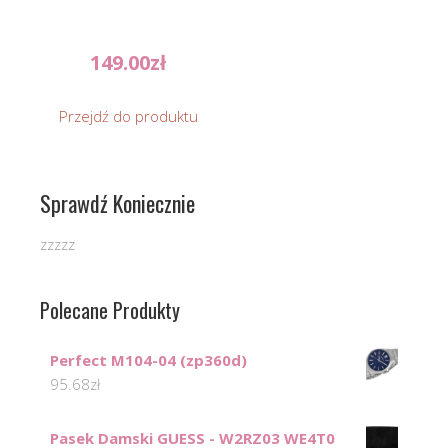
149.00
zł
Przejdź do produktu
Sprawdź Koniecznie
zzzzz
Polecane Produkty
Perfect M104-04 (zp360d)
95.68
zł
Pasek Damski GUESS - W2RZ03 WE4T0