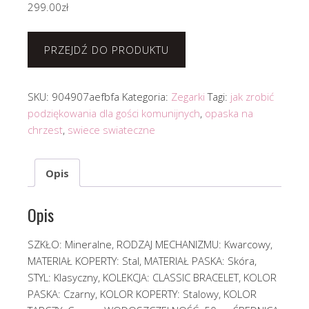
299.00
zł
PRZEJDŹ DO PRODUKTU
SKU:
904907aefbfa
Kategoria:
Zegarki
Tagi:
jak zrobić
podziękowania dla gości komunijnych
,
opaska na
chrzest
,
swiece swiateczne
Opis
Opis
SZKŁO: Mineralne, RODZAJ MECHANIZMU: Kwarcowy,
MATERIAŁ KOPERTY: Stal, MATERIAŁ PASKA: Skóra,
STYL: Klasyczny, KOLEKCJA: CLASSIC BRACELET, KOLOR
PASKA: Czarny, KOLOR KOPERTY: Stalowy, KOLOR