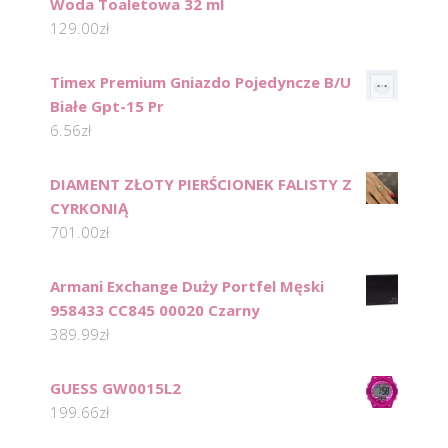
Woda Toaletowa 32 ml
129.00
zł
Timex Premium Gniazdo Pojedyncze B/U
Białe Gpt-15 Pr
6.56
zł
DIAMENT ZŁOTY PIERŚCIONEK FALISTY Z
CYRKONIĄ
701.00
zł
Armani Exchange Duży Portfel Męski
958433 CC845 00020 Czarny
389.99
zł
GUESS GW0015L2
199.66
zł