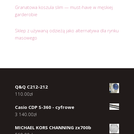
Granatowa koszula slim — must-have w męskiej
garderobie
Sklep z używaną odzieżą jako alternatywa dla rynku
masowego
Q&Q C212-212
110.00
zł
Casio CDP S-360 - cyfrowe
3 140.00
zł
MICHAEL KORS CHANNING zx700b