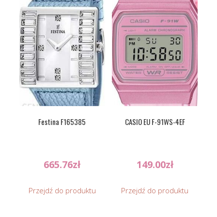
Festina F165385
CASIO EU F-91WS-4EF
665.76
zł
149.00
zł
Przejdź do produktu
Przejdź do produktu