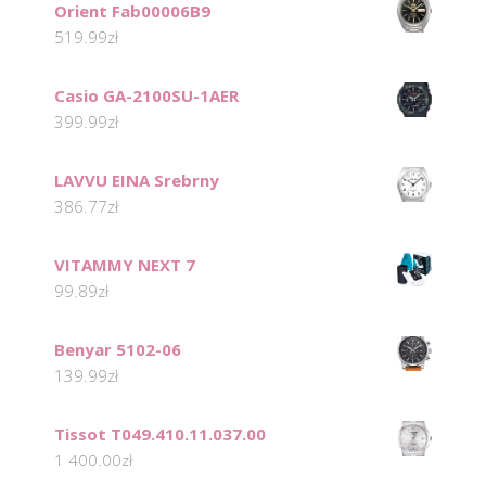
Orient Fab00006B9
519.99
zł
Casio GA-2100SU-1AER
399.99
zł
LAVVU EINA Srebrny
386.77
zł
VITAMMY NEXT 7
99.89
zł
Benyar 5102-06
139.99
zł
Tissot T049.410.11.037.00
1 400.00
zł