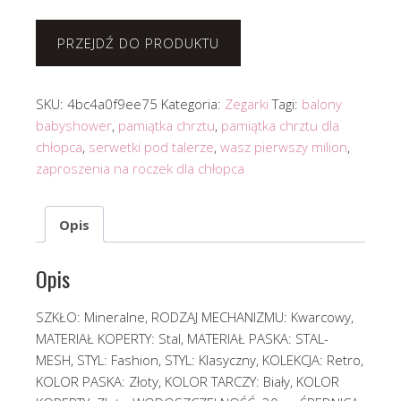
PRZEJDŹ DO PRODUKTU
SKU:
4bc4a0f9ee75
Kategoria:
Zegarki
Tagi:
balony
babyshower
,
pamiątka chrztu
,
pamiątka chrztu dla
chłopca
,
serwetki pod talerze
,
wasz pierwszy milion
,
zaproszenia na roczek dla chłopca
Opis
Opis
SZKŁO: Mineralne, RODZAJ MECHANIZMU: Kwarcowy,
MATERIAŁ KOPERTY: Stal, MATERIAŁ PASKA: STAL-
MESH, STYL: Fashion, STYL: Klasyczny, KOLEKCJA: Retro,
KOLOR PASKA: Złoty, KOLOR TARCZY: Biały, KOLOR