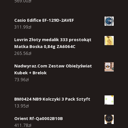
569.00
zł
Casio Edifice EF-129D-2AVEF
311.99
zł
Lovrin Złoty medalik 333 prostokąt
Matka Boska 0,84g ZA6064C
265.56
zł
Nadwyraz.Com Zestaw Obieżyświat
Kubek + Brelok
73.96
zł
BM0424 NB9 Kolczyki 3 Pack Sztyft
13.95
zł
Orient Rf-Qa0002B10B
411.78
zł