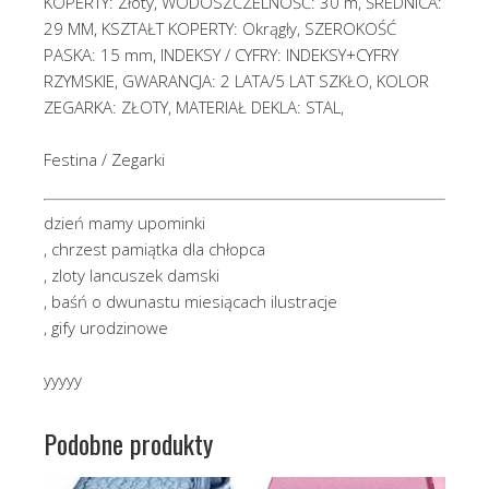
KOPERTY: Złoty, WODOSZCZELNOŚĆ: 30 m, ŚREDNICA:
29 MM, KSZTAŁT KOPERTY: Okrągły, SZEROKOŚĆ
PASKA: 15 mm, INDEKSY / CYFRY: INDEKSY+CYFRY
RZYMSKIE, GWARANCJA: 2 LATA/5 LAT SZKŁO, KOLOR
ZEGARKA: ZŁOTY, MATERIAŁ DEKLA: STAL,
Festina / Zegarki
dzień mamy upominki
, chrzest pamiątka dla chłopca
, zloty lancuszek damski
, baśń o dwunastu miesiącach ilustracje
, gify urodzinowe
yyyyy
Podobne produkty