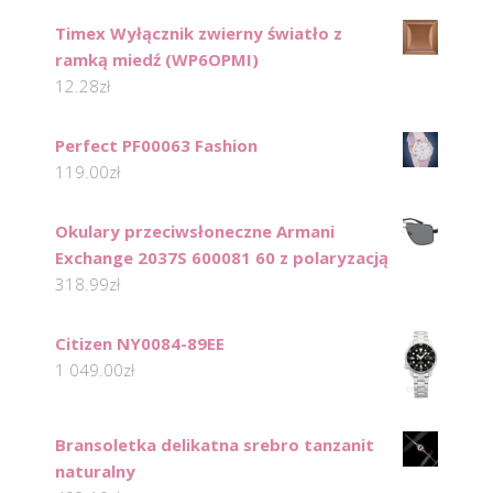
Timex Wyłącznik zwierny światło z
ramką miedź (WP6OPMI)
12.28
zł
Perfect PF00063 Fashion
119.00
zł
Okulary przeciwsłoneczne Armani
Exchange 2037S 600081 60 z polaryzacją
318.99
zł
Citizen NY0084-89EE
1 049.00
zł
Bransoletka delikatna srebro tanzanit
naturalny