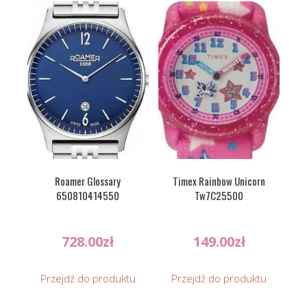
Roamer Glossary
Timex Rainbow Unicorn
650810414550
Tw7C25500
728.00
zł
149.00
zł
Przejdź do produktu
Przejdź do produktu