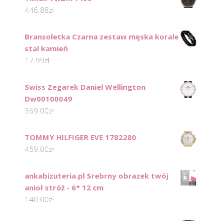
446.88
zł
Bransoletka Czarna zestaw męska korale
stal kamień
17.99
zł
Swiss Zegarek Daniel Wellington
Dw00100049
369.00
zł
TOMMY HILFIGER EVE 1782280
459.00
zł
ankabizuteria.pl Srebrny obrazek twój
anioł stróż - 6* 12 cm
140.00
zł