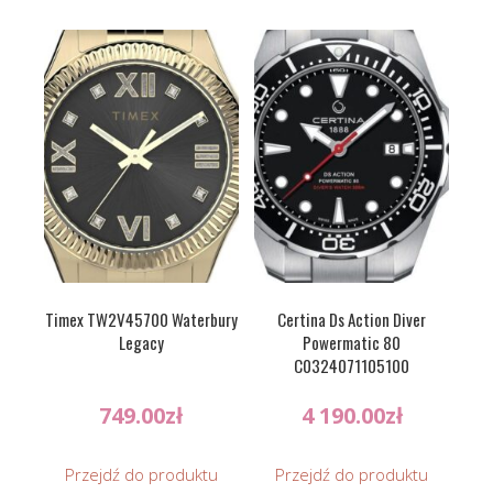
Timex TW2V45700 Waterbury
Certina Ds Action Diver
Legacy
Powermatic 80
C0324071105100
749.00
zł
4 190.00
zł
Przejdź do produktu
Przejdź do produktu