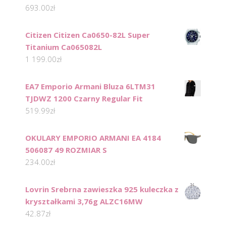
693.00
zł
Citizen Citizen Ca0650-82L Super
Titanium Ca065082L
1 199.00
zł
EA7 Emporio Armani Bluza 6LTM31
TJDWZ 1200 Czarny Regular Fit
519.99
zł
OKULARY EMPORIO ARMANI EA 4184
506087 49 ROZMIAR S
234.00
zł
Lovrin Srebrna zawieszka 925 kuleczka z
kryształkami 3,76g ALZC16MW
42.87
zł