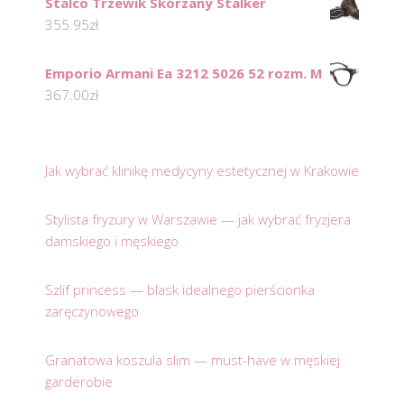
Stalco Trzewik Skórzany Stalker
355.95
zł
Emporio Armani Ea 3212 5026 52 rozm. M
367.00
zł
Jak wybrać klinikę medycyny estetycznej w Krakowie
Stylista fryzury w Warszawie — jak wybrać fryzjera
damskiego i męskiego
Szlif princess — blask idealnego pierścionka
zaręczynowego
Granatowa koszula slim — must-have w męskiej
garderobie