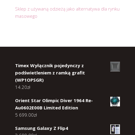
Sklep z używaną odzieżą jako alternatywa dla rynku
masowego
Timex Wyłącznik pojedynczy z
podświetleniem z ramką grafit
(WP1OPSGR)
14.20
zł
Orient Star Olimpic Diver 1964 Re-
Au0602E00B Limited Edition
5 699.00
zł
Samsung Galaxy Z Flip4