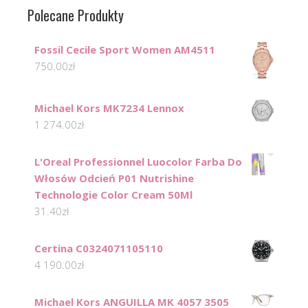
Polecane Produkty
Fossil Cecile Sport Women AM4511
750.00
zł
Michael Kors MK7234 Lennox
1 274.00
zł
L'Oreal Professionnel Luocolor Farba Do
Włosów Odcień P01 Nutrishine
Technologie Color Cream 50Ml
31.40
zł
Certina C0324071105110
4 190.00
zł
Michael Kors ANGUILLA MK 4057 3505