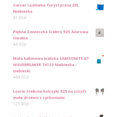
Curver Lodówka Turystyczna 20L
Niebieska
81.80
zł
Piękna Zawieszka Srebro 925 Ażurowa
Owalna
44.00
zł
Mała kabinowa walizka SAMSONITE AT
WAVEBREAKER 74133 Niebieska -
niebieski
449.00
zł
Lovrin Srebrne kolczyki 925 na sztyft
małe drzewo z cyrkoniami
125.80
zł