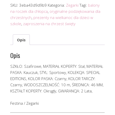
SKU:
3eba43d9d9b9
Kategoria:
Zegarki
Tagi:
balony
na roczek dla chłopca
,
oryginalne podziękowania dla
chrzestnych
,
prezenty na wielkanoc dla dzieci w
szkole
,
zaproszenia na chrzest święty
Opis
Opis
SZKŁO: Szafirowe, MATERIAŁ KOPERTY: Stal, MATERIAŁ
PASKA: Kauczuk, STYL: Sportowy, KOLEKCJA: SPECIAL
EDITIONS, KOLOR PASKA: Czarny, KOLOR TARCZY:
Czarny, WODOSZCZELNOŚĆ: 10 m, ŚREDNICA: 46 MM,
KSZTAŁT KOPERTY: Okrągły, GWARANCJA: 2 Lata,
Festina / Zegarki