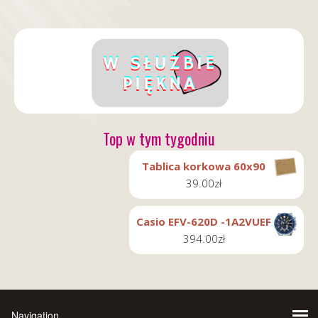
Top w tym tygodniu
Tablica korkowa 60x90
39.00
zł
Casio EFV-620D -1A2VUEF
394.00
zł