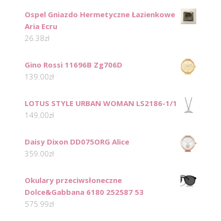
Ospel Gniazdo Hermetyczne Łazienkowe
Aria Ecru
26.38
zł
Gino Rossi 11696B Zg706D
139.00
zł
LOTUS STYLE URBAN WOMAN LS2186-1/1
149.00
zł
Daisy Dixon DD075ORG Alice
359.00
zł
Okulary przeciwsłoneczne
Dolce&Gabbana 6180 252587 53
575.99
zł