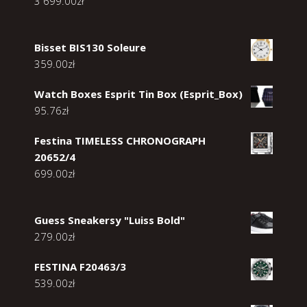
3 699.00
zł
Bisset BIS130 Soleure
359.00
zł
Watch Boxes Esprit Tin Box (Esprit_Box)
95.76
zł
Festina TIMELESS CHRONOGRAPH
20652/4
699.00
zł
Guess Sneakersy "Luiss Bold"
279.00
zł
FESTINA F20463/3
539.00
zł