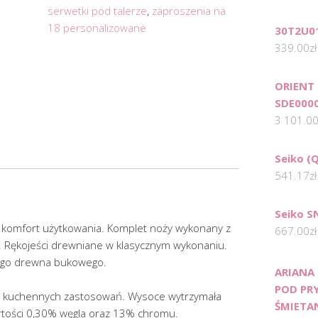
serwetki pod talerze
,
zaproszenia na
18 personalizowane
30T2U0
339.00
zł
ORIENT 
SDE000
3 101.0
Seiko (
541.17
zł
Seiko S
 komfort użytkowania. Komplet noży wykonany z
667.00
zł
ej. Rękojeści drewniane w klasycznym wykonaniu.
nego drewna bukowego.
ARIANA
POD PR
ch kuchennych zastosowań. Wysoce wytrzymała
ŚMIETA
rtości 0,30% węgla oraz 13% chromu.