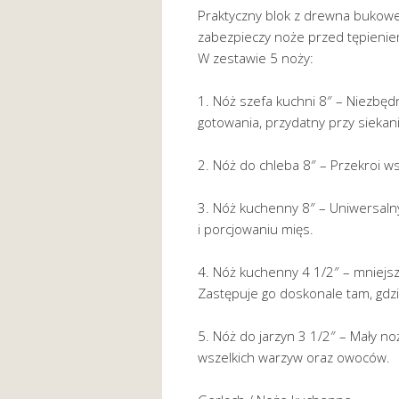
Praktyczny blok z drewna bukow
zabezpieczy noże przed tępienie
W zestawie 5 noży:
1. Nóż szefa kuchni 8″ – Niezbędn
gotowania, przydatny przy siekan
2. Nóż do chleba 8″ – Przekroi ws
3. Nóż kuchenny 8″ – Uniwersalny
i porcjowaniu mięs.
4. Nóż kuchenny 4 1/2″ – mniejs
Zastępuje go doskonale tam, gdzi
5. Nóż do jarzyn 3 1/2″ – Mały n
wszelkich warzyw oraz owoców.