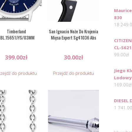
Maurice
830
18 249.
Timberland
San Ignacio Noże Do Krojenia
TBL.15651JYS/03MM
Mięsa Expert Sg41036 Abs
CITIZE
CL-S621
99.00
zł
399.00
zł
30.00
zł
Jiego Kl
rzejdź do produktu
Przejdź do produktu
Lodowy 
169.00
zł
DIESEL 
1 741.0