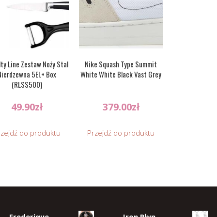
ty Line Zestaw Noży Stal
Nike Squash Type Summit
Nierdzewna 5El.+ Box
White White Black Vast Grey
(RLSS500)
49.90
zł
379.00
zł
rzejdź do produktu
Przejdź do produktu
Frederique
Iron Płyn