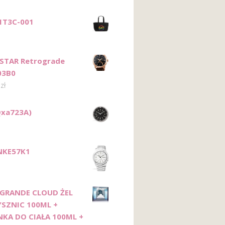
1T3C-001
STAR Retrograde
03B0
0
zł
Qxa723A)
NKE57K1
 GRANDE CLOUD ŻEL
YSZNIC 100ML +
NKA DO CIAŁA 100ML +