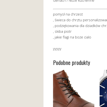
Gerlach / Noże kuchenne
pomysł na chrzest
, świeca do chrztu personalizow
, podziękowania dla dziadków chr
, skiba piotr
, jakie flagi na boze cialo
yyyyy
Podobne produkty