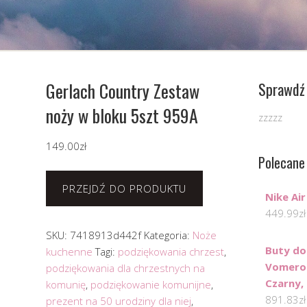
Gerlach Country Zestaw
Sprawdź 
noży w bloku 5szt 959A
zzzzz
149.00
zł
Polecane
PRZEJDŹ DO PRODUKTU
Nike Ai
449.99
zł
SKU:
7418913d442f
Kategoria:
Noże
Buty do
kuchenne
Tagi:
podziękowania chrzest
,
Vomero 
podziękowania dla chrzestnych na
Czarny, 
komunię
,
podziękowanie komunijne
,
891.83
zł
prezent na 50 urodziny dla niej
,