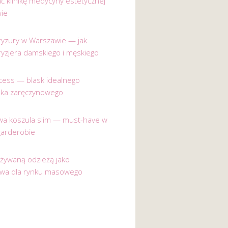
ać klinikę medycyny estetycznej
ie
 fryzury w Warszawie — jak
ryzjera damskiego i męskiego
incess — blask idealnego
nka zaręczynowego
a koszula slim — must-have w
garderobie
używaną odzieżą jako
ywa dla rynku masowego