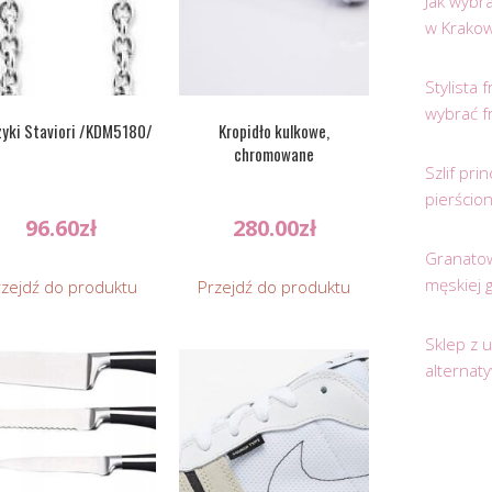
Jak wybr
w Krakow
Stylista
wybrać f
zyki Staviori /KDM5180/
Kropidło kulkowe,
chromowane
Szlif pr
pierścio
96.60
zł
280.00
zł
Granatow
męskiej 
rzejdź do produktu
Przejdź do produktu
Sklep z 
alternat