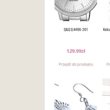
Q&Q Q A486-201
Kolc
129.99
zł
Przejdź do produktu
P