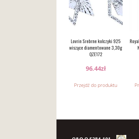
Lovrin Srebrne kolczyki 925
Royal
wiszące diamentowane 3,30g
QZE172
96.44
zł
Przejdź do produktu
P
Q&Q Q S284-101