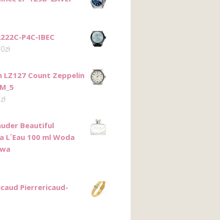
2222C-P4C-IBEC
00
zł
n LZ127 Count Zeppelin
6M_5
0
zł
auder Beautiful
a L´Eau 100 ml Woda
owa
icaud Pierrericaud-