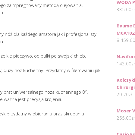
WODA P
ego zaimpregnowany metodą olejowania,
335.00
zł
m.
Baume E
M0A102
y nóż dla każdego amatora jak i profesjonalisty
8 459.0
iu.
zelkie pieczywo, od bułki po swojski chleb.
Navifor
143.00
zł
, duży nóż kuchenny. Przydatny w filetowaniu jak
Kolczyki
Chirurg
zy brat uniwersalnego noża kuchennego 8″.
20.70
zł
e ważna jest precyzja krojenia.
Moser V
ożyk przydatny w obieraniu oraz skrobaniu
255.00
zł
Casio E