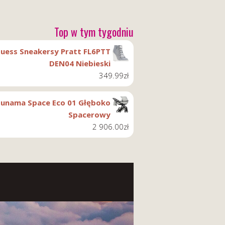
Top w tym tygodniu
uess Sneakersy Pratt FL6PTT
DEN04 Niebieski
349.99
zł
Junama Space Eco 01 Głęboko
Spacerowy
2 906.00
zł