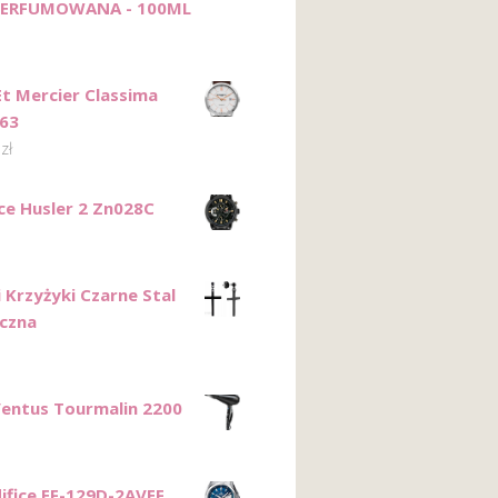
ERFUMOWANA - 100ML
t Mercier Classima
63
0
zł
ce Husler 2 Zn028C
 Krzyżyki Czarne Stal
iczna
entus Tourmalin 2200
difice EF-129D-2AVEF