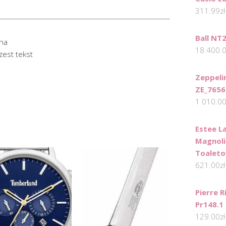
311.99
zł
Ball NT
ana
18 400.
zest tekst
Zeppeli
ZE_765
1 010.0
Estee L
Magnoli
Toalet
621.00
zł
Pierre R
Pr148.1
129.00
zł