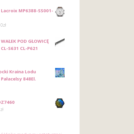
 Lacroix MP6388-SS001-
00
zł
N WAŁEK POD GŁOWICĘ
 CL-S631 CL-P621
ocki Kraina Lodu
Pałacelsy 848El.
DZ7460
0
zł