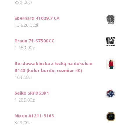
380.00
zł
Eberhard 41029.7 CA
13 920.00
zł
Braun 71-S7500CC
1 459.00
zł
Bordowa bluzka z łezką na dekolcie -
B143 (kolor bordo, rozmiar 40)
163.58
zł
Seiko SRPD53K1
1 209.00
zł
Nixon A1211-3163
349.00
zł