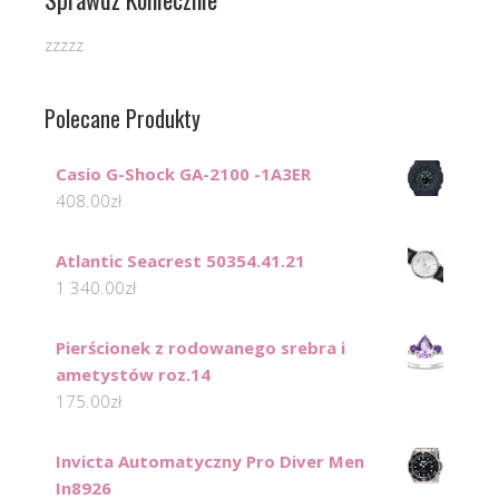
zzzzz
Polecane Produkty
Casio G-Shock GA-2100 -1A3ER
408.00
zł
Atlantic Seacrest 50354.41.21
1 340.00
zł
Pierścionek z rodowanego srebra i
ametystów roz.14
175.00
zł
Invicta Automatyczny Pro Diver Men
In8926