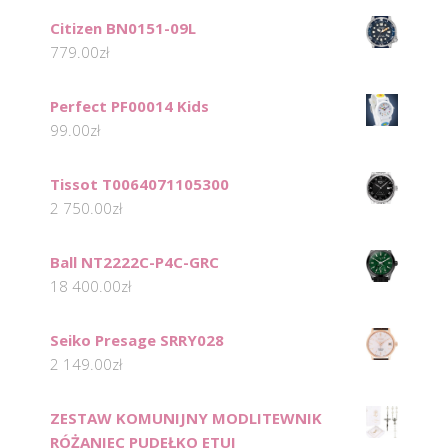
Citizen BN0151-09L
779.00
zł
Perfect PF00014 Kids
99.00
zł
Tissot T0064071105300
2 750.00
zł
Ball NT2222C-P4C-GRC
18 400.00
zł
Seiko Presage SRRY028
2 149.00
zł
ZESTAW KOMUNIJNY MODLITEWNIK
RÓŻANIEC PUDEŁKO ETUI