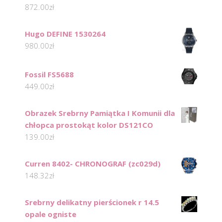
872.00
zł
Hugo DEFINE 1530264
980.00
zł
Fossil FS5688
449.00
zł
Obrazek Srebrny Pamiątka I Komunii dla
chłopca prostokąt kolor DS121CO
139.00
zł
Curren 8402- CHRONOGRAF (zc029d)
148.32
zł
Srebrny delikatny pierścionek r 14.5
opale ogniste