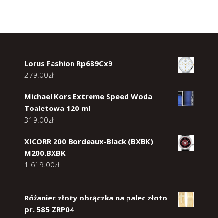
Lorus Fashion Rp689Cx9
279.00
zł
Michael Kors Extreme Speed Woda
Toaletowa 120 ml
319.00
zł
XICORR 200 Bordeaux-Black (BXBK)
M200.BXBK
1 619.00
zł
Różaniec złoty obrączka na palec złoto
pr. 585 ZRP04