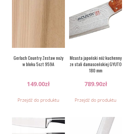
Gerlach Country Zestaw noży
Mcusta japoński nóż kuchenny
w bloku 5szt 959A
ze stali damasceńskiej GYUTO
180 mm
149.00
zł
789.90
zł
Przejdź do produktu
Przejdź do produktu