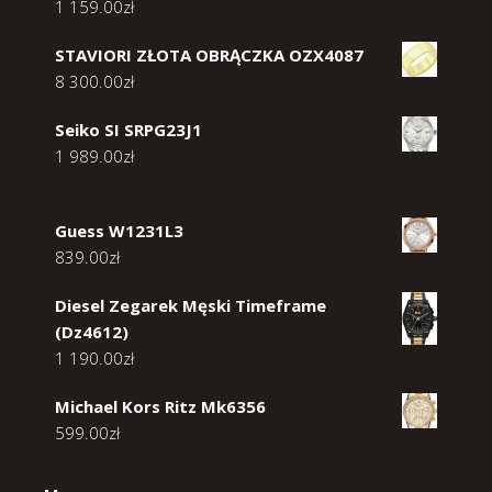
1 159.00
zł
STAVIORI ZŁOTA OBRĄCZKA OZX4087
8 300.00
zł
Seiko SI SRPG23J1
1 989.00
zł
Guess W1231L3
839.00
zł
Diesel Zegarek Męski Timeframe
(Dz4612)
1 190.00
zł
Michael Kors Ritz Mk6356
599.00
zł