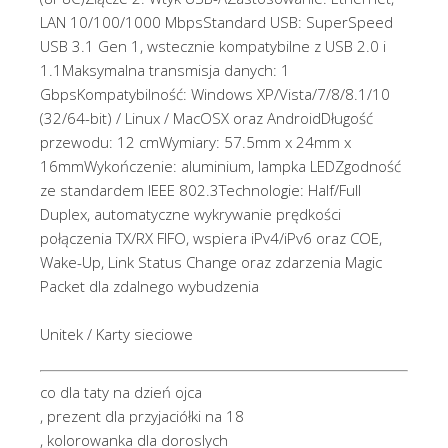
LAN 10/100/1000 MbpsStandard USB: SuperSpeed
USB 3.1 Gen 1, wstecznie kompatybilne z USB 2.0 i
1.1Maksymalna transmisja danych: 1
GbpsKompatybilność: Windows XP/Vista/7/8/8.1/10
(32/64-bit) / Linux / MacOSX oraz AndroidDługość
przewodu: 12 cmWymiary: 57.5mm x 24mm x
16mmWykończenie: aluminium, lampka LEDZgodność
ze standardem IEEE 802.3Technologie: Half/Full
Duplex, automatyczne wykrywanie prędkości
połączenia TX/RX FIFO, wspiera iPv4/iPv6 oraz COE,
Wake-Up, Link Status Change oraz zdarzenia Magic
Packet dla zdalnego wybudzenia
Unitek / Karty sieciowe
co dla taty na dzień ojca
, prezent dla przyjaciółki na 18
, kolorowanka dla doroslych