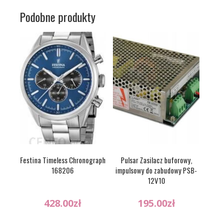
Podobne produkty
Festina Timeless Chronograph
Pulsar Zasilacz buforowy,
168206
impulsowy do zabudowy PSB-
12V10
428.00
zł
195.00
zł