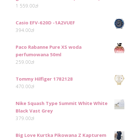
1 559.00
zł
Casio EFV-620D -1A2VUEF
394.00
zł
Paco Rabanne Pure XS woda
perfumowana 50ml
259.00
zł
Tommy Hilfiger 1782128
470.00
zł
Nike Squash Type Summit White White
Black Vast Grey
379.00
zł
Big Love Kurtka Pikowana Z Kapturem