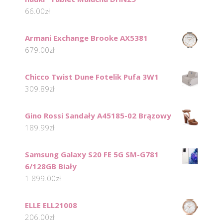
66.00
zł
Armani Exchange Brooke AX5381
679.00
zł
Chicco Twist Dune Fotelik Pufa 3W1
309.89
zł
Gino Rossi Sandały A45185-02 Brązowy
189.99
zł
Samsung Galaxy S20 FE 5G SM-G781
6/128GB Biały
1 899.00
zł
ELLE ELL21008
206.00
zł