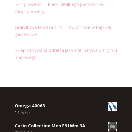
Szlif princess — blask idealnego pierścionka
zaręczynowego
Granatowa koszula slim — must-have w męskiej
garderobie
Sklep z używaną odzieżą jako alternatywa dla rynku
masowego
Omega 40063
11.57
zł
Casio Collection Men F91Wm 3A