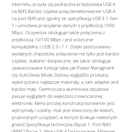
Internetu, przyda się podręczna przejściówka USB-A
na RJ45.Bardzo szybkie połączenieKonwerter USB-A
na port RJ45 jest zgodny ze specyfikacją USB 3.1 Gen
1 i umożliwia przesyłanie danych z prędkością 1000
Mbps. Oczywiście obsługuje także połączenia z
prędkością 10/100 Mbps i jest wstecznie
kompatybilny z USB 2.0 i 1.1. Dzięki zastosowaniu
wydajnych chipsetów, połączenie nie tylko jest bardzo
szybkie, stabilne i bezpieczne, ale także obsługuje
zaawansowane funkcje takie jak Power Managment
czy AutoSleep Mode.Stylowy wyglądDo produkcji
wykorzystano najlepsze materiały, a sam adapter jest
bardzo mały. Ciemnoszara aluminiowa obudowa
pasuje wyglądem do większości nowoczesnej
elektroniki. Mimo prostej konstrukcji konwerter jest
wytrzymały i solidny. Hub jest stworzony do lekkich,
przenośnych urządzeń, w których brakuje niektórych
gniazd.Specyfikacja techniczna:Złącze 1: Port RJ45
(8P8C)Złącze 2: Wtyk USB-AZastosowanie: Ethernet,