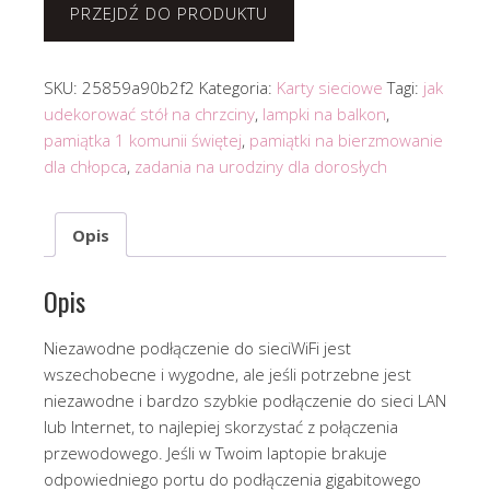
PRZEJDŹ DO PRODUKTU
SKU:
25859a90b2f2
Kategoria:
Karty sieciowe
Tagi:
jak
udekorować stół na chrzciny
,
lampki na balkon
,
pamiątka 1 komunii świętej
,
pamiątki na bierzmowanie
dla chłopca
,
zadania na urodziny dla dorosłych
Opis
Opis
Niezawodne podłączenie do sieciWiFi jest
wszechobecne i wygodne, ale jeśli potrzebne jest
niezawodne i bardzo szybkie podłączenie do sieci LAN
lub Internet, to najlepiej skorzystać z połączenia
przewodowego. Jeśli w Twoim laptopie brakuje
odpowiedniego portu do podłączenia gigabitowego