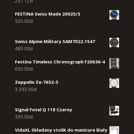
237.12
zł
FESTINA Swiss Made 20025/3
520.00
zł
Swiss Alpine Military SAM7022.1547
489.00
zł
Festina Timeless Chronograph F20636-4
650.00
zł
Zeppelin Ze-7652-5
3 393.00
zł
Signal Fotel Q 118 Czarny
395.00
zł
VidaXL Składany stolik do manicure Biały