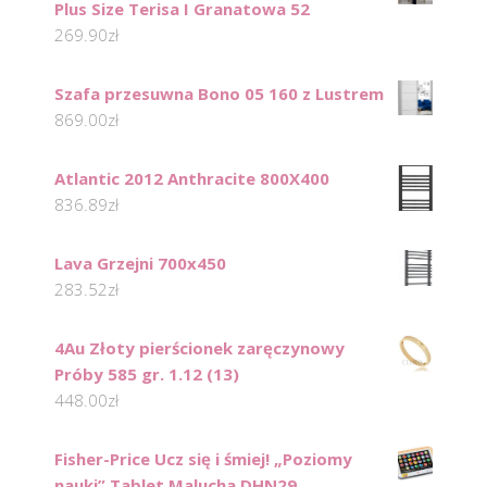
Plus Size Terisa I Granatowa 52
269.90
zł
Szafa przesuwna Bono 05 160 z Lustrem
869.00
zł
Atlantic 2012 Anthracite 800X400
836.89
zł
Lava Grzejni 700x450
283.52
zł
4Au Złoty pierścionek zaręczynowy
Próby 585 gr. 1.12 (13)
448.00
zł
Fisher-Price Ucz się i śmiej! „Poziomy
nauki” Tablet Malucha DHN29