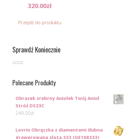
320.00
zł
Przejdź do produktu
Sprawdź Koniecznie
zzzzz
Polecane Produkty
Obrazek srebrny Aniołek Twój Anioł
Stróż DS33C
249.00
zł
Lovrin Obrączka z diamentami ślubna
grawerowana złota 333 (OE108333)