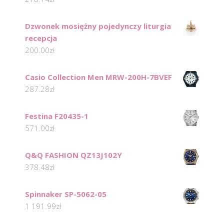
Dzwonek mosiężny pojedynczy liturgia
recepcja
200.00
zł
Casio Collection Men MRW-200H-7BVEF
287.28
zł
Festina F20435-1
571.00
zł
Q&Q FASHION QZ13J102Y
378.48
zł
Spinnaker SP-5062-05
1 191.99
zł