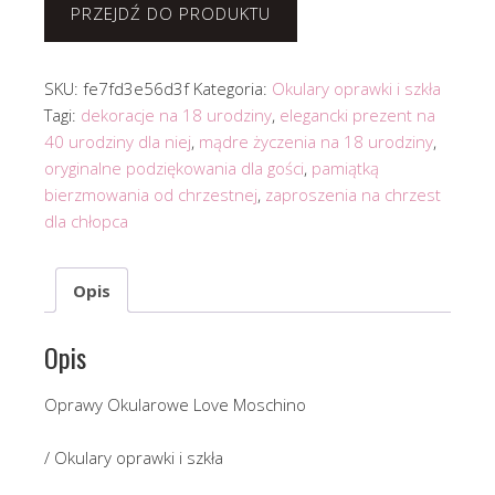
PRZEJDŹ DO PRODUKTU
SKU:
fe7fd3e56d3f
Kategoria:
Okulary oprawki i szkła
Tagi:
dekoracje na 18 urodziny
,
elegancki prezent na
40 urodziny dla niej
,
mądre życzenia na 18 urodziny
,
oryginalne podziękowania dla gości
,
pamiątką
bierzmowania od chrzestnej
,
zaproszenia na chrzest
dla chłopca
Opis
Opis
Oprawy Okularowe Love Moschino
/ Okulary oprawki i szkła