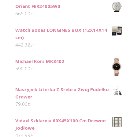
Orient FER24005W0
665.00
zł
Watch Boxes LONGINES BOX (12X14X14
cm)
442.32
zł
Michael Kors MK3402
590.00
zł
Naszyjnik Literka Z Srebro Zwój Pudełko
Grawer
79.00
zł
Vidaxl Szklarnia 60X45X100 Cm Drewno
Jodłowe
434.99
zł