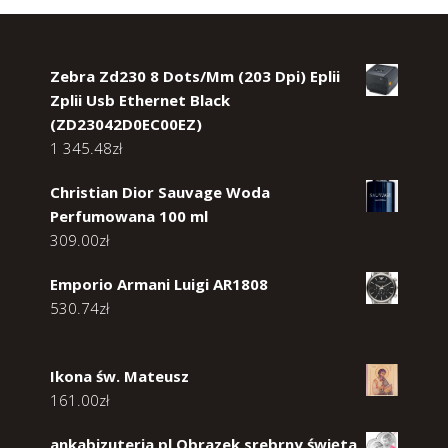
Zebra Zd230 8 Dots/Mm (203 Dpi) Eplii
Zplii Usb Ethernet Black
(ZD23042D0EC00EZ)
1 345.48
zł
Christian Dior Sauvage Woda
Perfumowana 100 ml
309.00
zł
Emporio Armani Luigi AR1808
530.74
zł
Ikona św. Mateusz
161.00
zł
ankabizuteria.pl Obrazek srebrny święta