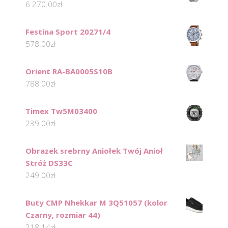
6 270.00
zł
Festina Sport 20271/4
578.00
zł
Orient RA-BA0005S10B
788.00
zł
Timex Tw5M03400
239.00
zł
Obrazek srebrny Aniołek Twój Anioł
Stróż DS33C
249.00
zł
Buty CMP Nhekkar M 3Q51057 (kolor
Czarny, rozmiar 44)
218.14
zł