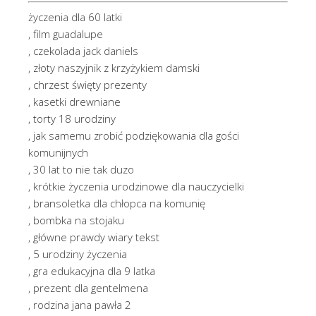
życzenia dla 60 latki
, film guadalupe
, czekolada jack daniels
, złoty naszyjnik z krzyżykiem damski
, chrzest święty prezenty
, kasetki drewniane
, torty 18 urodziny
, jak samemu zrobić podziękowania dla gości
komunijnych
, 30 lat to nie tak duzo
, krótkie życzenia urodzinowe dla nauczycielki
, bransoletka dla chłopca na komunię
, bombka na stojaku
, główne prawdy wiary tekst
, 5 urodziny życzenia
, gra edukacyjna dla 9 latka
, prezent dla gentelmena
, rodzina jana pawła 2