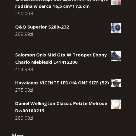
rodzina w sercu 16,5 cm*17,2 cm
290.00
zł
Q&Q Superior S280-232
209.99
zł
Salomon Onis Mid Gtx W Trooper Ebony
Charlo Niebieski L41412200
454.99
zł
Havaianas VICENTE 1ED/HA ONE SIZE (52)
275.00
zł
Daniel Wellington Classic Petite Melrose
Dw00100219
289.00
zł