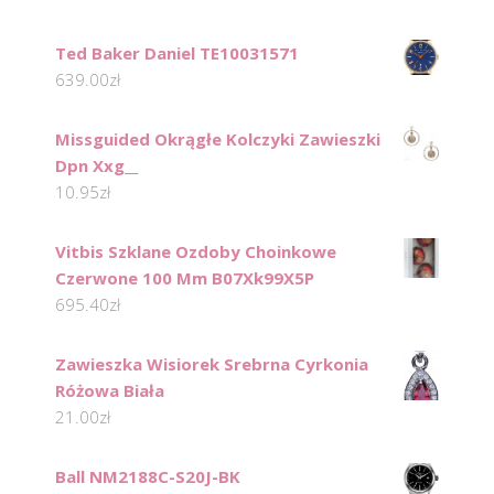
Ted Baker Daniel TE10031571
639.00
zł
Missguided Okrągłe Kolczyki Zawieszki
Dpn Xxg__
10.95
zł
Vitbis Szklane Ozdoby Choinkowe
Czerwone 100 Mm B07Xk99X5P
695.40
zł
Zawieszka Wisiorek Srebrna Cyrkonia
Różowa Biała
21.00
zł
Ball NM2188C-S20J-BK