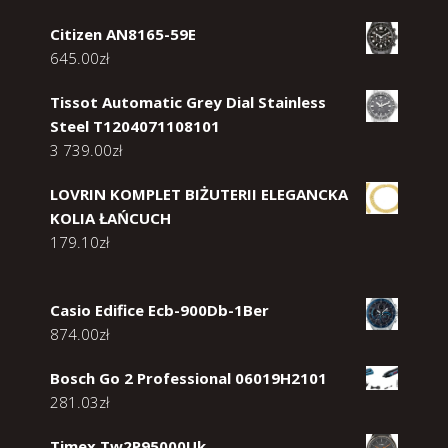
Citizen AN8165-59E
645.00
zł
Tissot Automatic Grey Dial Stainless
Steel T1204071108101
3 739.00
zł
LOVRIN KOMPLET BIŻUTERII ELEGANCKA
KOLIA ŁAŃCUCH
179.10
zł
Casio Edifice Ecb-900Db-1Ber
874.00
zł
Bosch Go 2 Professional 06019H2101
281.03
zł
Timex Tw2P95000Uk