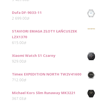
Dufa DF-9033-11
2 699.00
zł
STAVIORI EMAGA ZŁOTY ŁAŃCUSZEK
LZX1370
615.00
zł
Xiaomi Watch S1 Czarny
929.00
zł
Timex EXPEDITION NORTH TW2V41600
712.00
zł
Michael Kors Slim Runaway MK3221
367.03
zł