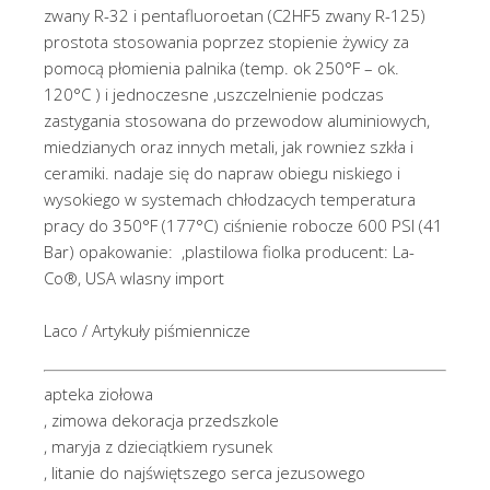
zwany R-32 i pentafluoroetan (C2HF5 zwany R-125)
prostota stosowania poprzez stopienie żywicy za
pomocą płomienia palnika (temp. ok 250°F – ok.
120°C ) i jednoczesne ,uszczelnienie podczas
zastygania stosowana do przewodow aluminiowych,
miedzianych oraz innych metali, jak rowniez szkła i
ceramiki. nadaje się do napraw obiegu niskiego i
wysokiego w systemach chłodzacych temperatura
pracy do 350°F (177°C) ciśnienie robocze 600 PSI (41
Bar) opakowanie: ,plastilowa fiolka producent: La-
Co®, USA wlasny import
Laco / Artykuły piśmiennicze
apteka ziołowa
, zimowa dekoracja przedszkole
, maryja z dzieciątkiem rysunek
, litanie do najświętszego serca jezusowego