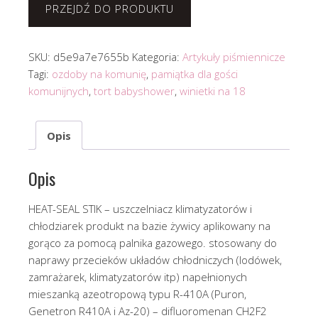
PRZEJDŹ DO PRODUKTU
SKU:
d5e9a7e7655b
Kategoria:
Artykuły piśmiennicze
Tagi:
ozdoby na komunię
,
pamiątka dla gości
komunijnych
,
tort babyshower
,
winietki na 18
Opis
Opis
HEAT-SEAL STIK – uszczelniacz klimatyzatorów i
chłodziarek produkt na bazie żywicy aplikowany na
gorąco za pomocą palnika gazowego. stosowany do
naprawy przecieków układów chłodniczych (lodówek,
zamrażarek, klimatyzatorów itp) napełnionych
mieszanką azeotropową typu R-410A (Puron,
Genetron R410A i Az-20) – difluoromenan CH2F2