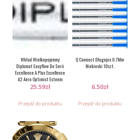
Wkład Wielkopojemny
Q Connect Długopis 0.7Mm
Diplomat Easyflow Do Serii
Niebieski 10szt.
Excellence A Plus Excellence
A2 Aero Optimist Esteem
Traveller Magnum M N
25.59
zł
6.50
zł
Przejdź do produktu
Przejdź do produktu