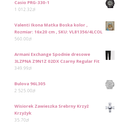
Casio PRG-330-1
1 012.32
zł
Valenti Ikona Matka Boska kolor ,
Rozmiar: 16x20 cm , SKU: VL81356/4LCOL
560.00
zł
Armani Exchange Spodnie dresowe
3LZPNA Z9N1Z 02DX Czarny Regular Fit
349.99
zł
Bulova 96L305
2 525.00
zł
Wisiorek Zawieszka Srebrny Krzyż
Krzyżyk
35.70
zł