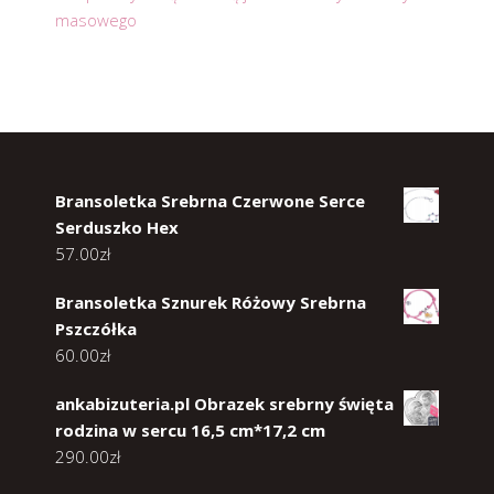
masowego
Bransoletka Srebrna Czerwone Serce
Serduszko Hex
57.00
zł
Bransoletka Sznurek Różowy Srebrna
Pszczółka
60.00
zł
ankabizuteria.pl Obrazek srebrny święta
rodzina w sercu 16,5 cm*17,2 cm
290.00
zł