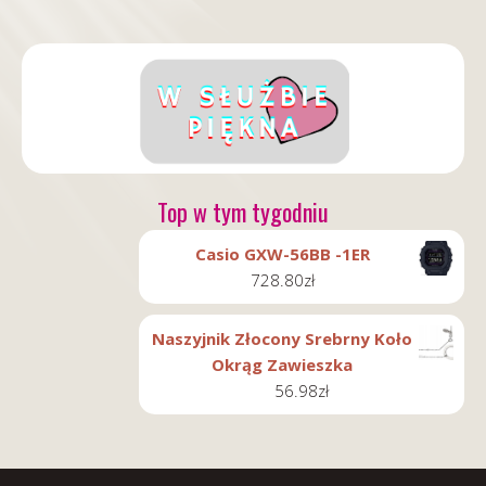
Top w tym tygodniu
Casio GXW-56BB -1ER
728.80
zł
Naszyjnik Złocony Srebrny Koło
Okrąg Zawieszka
56.98
zł