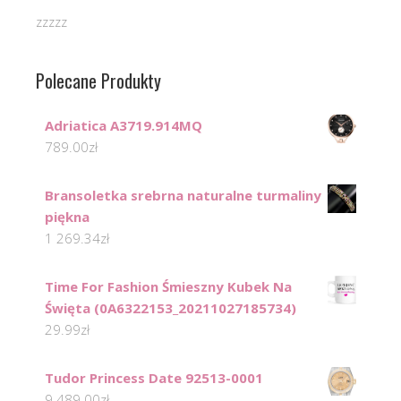
zzzzz
Polecane Produkty
Adriatica A3719.914MQ
789.00
zł
Bransoletka srebrna naturalne turmaliny
piękna
1 269.34
zł
Time For Fashion Śmieszny Kubek Na
Święta (0A6322153_20211027185734)
29.99
zł
Tudor Princess Date 92513-0001
9 489.00
zł