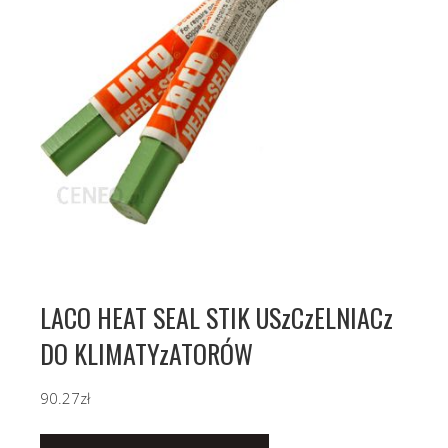
LACO HEAT SEAL STIK USzCzELNIACz
DO KLIMATYzATORÓW
90.27
zł