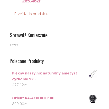
265.46
zł
Przejdź do produktu
Sprawdź Koniecznie
zzzzz
Polecane Produkty
Piękny naszyjnik naturalny ametyst
cyrkonie 925
477.12
zł
Orient RA-AC0H03B10B
899.00
zł