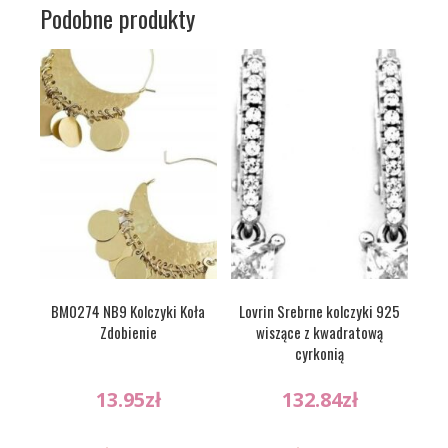
Podobne produkty
BM0274 NB9 Kolczyki Koła
Lovrin Srebrne kolczyki 925
Zdobienie
wiszące z kwadratową
cyrkonią
13.95
zł
132.84
zł