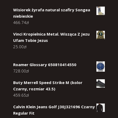
Wisiorek żyrafa natural szafiry Songea
niebieskie
466.74
zł
Vinci Kropielnica Metal. Wisząca Z Jezu
Ufam Tobie Jezus
25.00
zł
Roamer Glossary 650810414550
728.00
zł
Buty Merrell Speed Strike M (kolor
Czarny, rozmiar 43.5)
459.65
zł
Calvin Klein Jeans Golf J30J321696 Czarny
Regular Fit