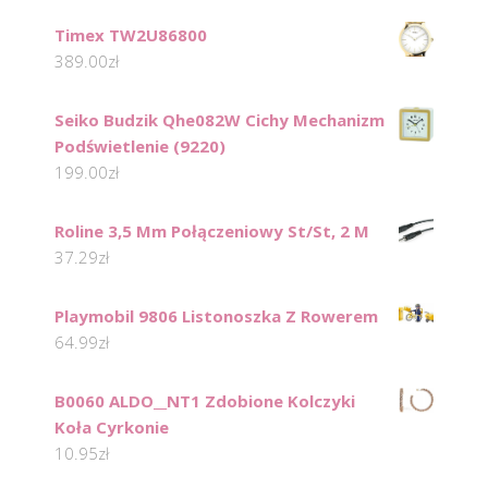
Timex TW2U86800
389.00
zł
Seiko Budzik Qhe082W Cichy Mechanizm
Podświetlenie (9220)
199.00
zł
Roline 3,5 Mm Połączeniowy St/St, 2 M
37.29
zł
Playmobil 9806 Listonoszka Z Rowerem
64.99
zł
B0060 ALDO__NT1 Zdobione Kolczyki
Koła Cyrkonie
10.95
zł