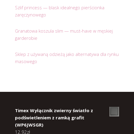
Szlif princess — blask idealnego pierścionka
zaręczynowego
Granatowa koszula slim — must-have w męskiej
garderobie
Sklep z używaną odzieżą jako alternatywa dla rynku
masowego
Timex Wyłącznik zwierny światło z
podświetleniem z ramką grafit
(WP6JWSGR)
12.92
zł