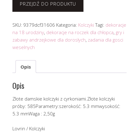
PRZEJDŹ DO PRODUKTU
SKU:
9379dcf31606
Kategoria:
Kolczyki
Tagi:
dekoracje
na 18 urodziny
,
dekoracje na roczek dla chłopca
,
gry i
zabawy andrzejkowe dla dorosłych
,
zadania dla gosci
weselnych
Opis
Opis
Złote damskie kolczyki z cyrkoniami.Złote kolczyki
próby: 585Parametry:szerokość: 5.3 mmwysokość:
5.3 mmWaga : 2,50g
Lovrin / Kolczyki