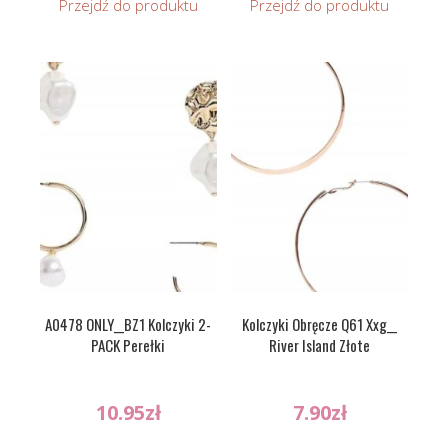
Przejdź do produktu
Przejdź do produktu
A0478 ONLY__BZ1 Kolczyki 2-
Kolczyki Obręcze Q61 Xxg__
PACK Perełki
River Island Złote
10.95
zł
7.90
zł