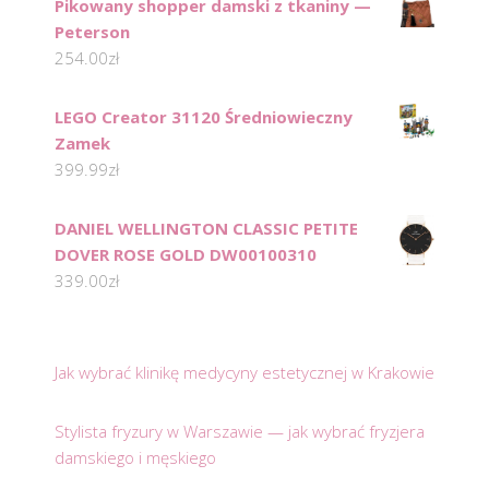
Pikowany shopper damski z tkaniny —
Peterson
254.00
zł
LEGO Creator 31120 Średniowieczny
Zamek
399.99
zł
DANIEL WELLINGTON CLASSIC PETITE
DOVER ROSE GOLD DW00100310
339.00
zł
Jak wybrać klinikę medycyny estetycznej w Krakowie
Stylista fryzury w Warszawie — jak wybrać fryzjera
damskiego i męskiego