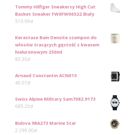
Tommy Hilfiger Sneakersy High Cut
Basket Sneaker FW0FW06522 Biały
519.99
zł
Kerastase Bain Densite szampon do
włosów tracących gęstość z kwasem
hialuronowym 250ml
83.30
zł
Arnaud Constantin ACN015
40.07
zł
Swiss Alpine Military Sam7082.9173
685.20
zł
Bulova 98A273 Marine Star
2 299.00
zł