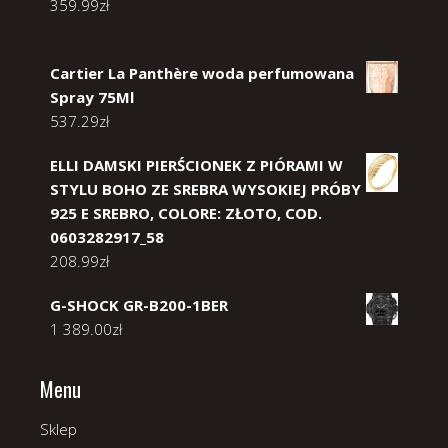
359.99
zł
Cartier La Panthère woda perfumowana
Spray 75Ml
537.29
zł
ELLI DAMSKI PIERŚCIONEK Z PIÓRAMI W
STYLU BOHO ZE SREBRA WYSOKIEJ PRÓBY
925 E SREBRO, COLORE: ZŁOTO, COD.
0603282917_58
208.99
zł
G-SHOCK GR-B200-1BER
1 389.00
zł
Menu
Sklep