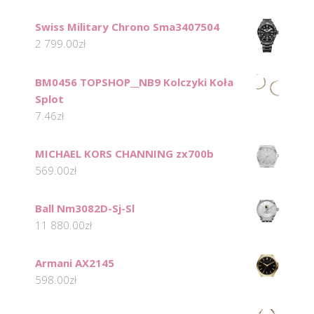
Swiss Military Chrono Sma3407504
2 799.00
zł
BM0456 TOPSHOP__NB9 Kolczyki Koła
Splot
7.46
zł
MICHAEL KORS CHANNING zx700b
569.00
zł
Ball Nm3082D-Sj-Sl
11 880.00
zł
Armani AX2145
598.00
zł