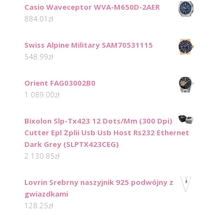
Casio Waveceptor WVA-M650D-2AER
884.01
zł
Swiss Alpine Military SAM70531115
548.99
zł
Orient FAG03002B0
1 089.00
zł
Bixolon Slp-Tx423 12 Dots/Mm (300 Dpi)
Cutter Epl Zplii Usb Usb Host Rs232 Ethernet
Dark Grey (SLPTX423CEG)
2 130.85
zł
Lovrin Srebrny naszyjnik 925 podwójny z
gwiazdkami
128.25
zł