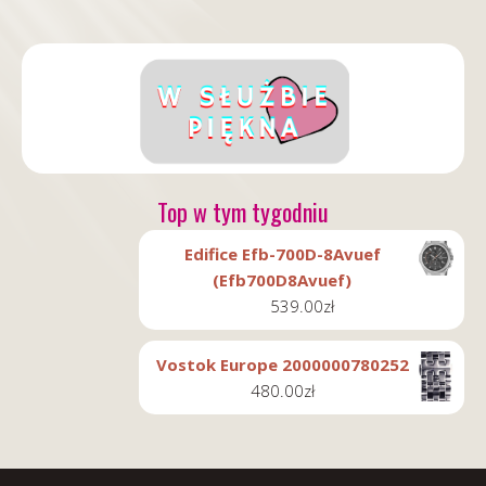
Top w tym tygodniu
Edifice Efb-700D-8Avuef
(Efb700D8Avuef)
539.00
zł
Vostok Europe 2000000780252
480.00
zł