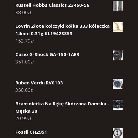
Russell Hobbs Classics 23460-56
88.00
zł
Lovrin Złote kolczyki kółka 333 kółeczka
14mm 0.31g KL1942SS53
152.79
zł
Casio G-Shock GA-150-1AER
351.00
zł
Ruben Verdu RV0103
358.00
zł
Bransoletka Na Rękę Skórzana Damska -
Męska 30
20.99
zł
Fossil CH2951