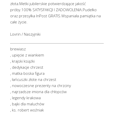
złota.Metki jubilerskie potwierdzające jakość
próby.100% SATYSFAKCJI I ZADOWOLENIA.Pudełko
oraz przesyłka InPost GRATIS.Wspaniała pamiątka na
całe życie.
Lovrin / Naszyjniki
brewiasz
, upięcie z wiankiem
, krajski książki
, dedykacje chrzest
, matka boska figura
, łańcuszki złote na chrzest
, nowoczesne prezenty na chrzciny
, najrzadsze imiona dla chłopców
, legendy krakowa
, bajki dla maluchów
, ks. robert woźniak