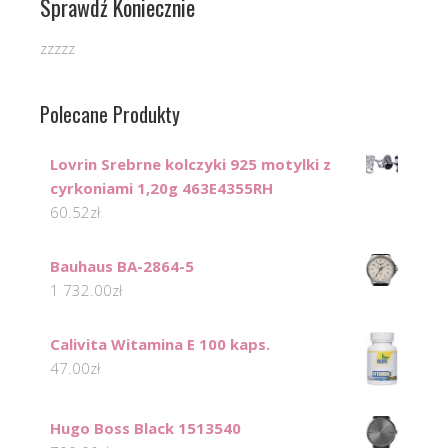
Sprawdź Koniecznie
zzzzz
Polecane Produkty
Lovrin Srebrne kolczyki 925 motylki z
cyrkoniami 1,20g 463E4355RH
60.52
zł
Bauhaus BA-2864-5
1 732.00
zł
Calivita Witamina E 100 kaps.
47.00
zł
Hugo Boss Black 1513540