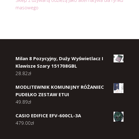
Sklep z używaną odzieżą jako alternatywa dla rynku
masowego
Milan 8 Pozycyjny, Duży Wyświetlacz I
Klawisze Szary 151708GBL
28.82
zł
MODLITEWNIK KOMUNIJNY RÓŻANIEC
PUDEŁKO ZESTAW ETUI
49.89
zł
CASIO EDIFICE EFV-600CL-3A
479.00
zł