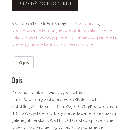
PRZEJDŹ DO PRODUKTU
SKU:
db3614476939
Kategoria:
Naszyjniki
Tagi:
podziękowanie komunijne
,
prezent na zakonczenie
roku dla wychowawcy
,
prezenty na wieczór panieński
,
prezenty na wielkanoc dla dzieci w szkole
Opis
Opis
Złoty naszyjnik z zawieszką w kształcie
nutki.Parametry:Złoto próby: 333Kolor: żółte
złotoDługość: 42 cm + 3 cmWaga: 0,78 gKod produktu:
48422Wszystkie produkty sprzedawane przez naszą
galerię jubilerską LOVRIN GOLD zostały sprawdzone
przez Urząd Probierczy.W całości wykonane ze