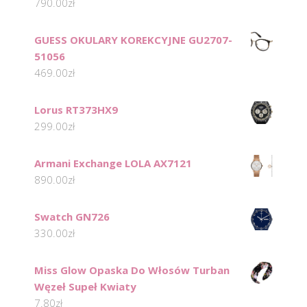
790.00
zł
GUESS OKULARY KOREKCYJNE GU2707-
51056
469.00
zł
Lorus RT373HX9
299.00
zł
Armani Exchange LOLA AX7121
890.00
zł
Swatch GN726
330.00
zł
Miss Glow Opaska Do Włosów Turban
Węzeł Supeł Kwiaty
7.80
zł