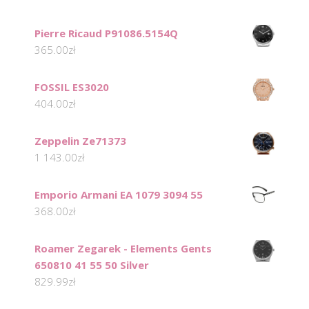
Pierre Ricaud P91086.5154Q
365.00
zł
FOSSIL ES3020
404.00
zł
Zeppelin Ze71373
1 143.00
zł
Emporio Armani EA 1079 3094 55
368.00
zł
Roamer Zegarek - Elements Gents
650810 41 55 50 Silver
829.99
zł