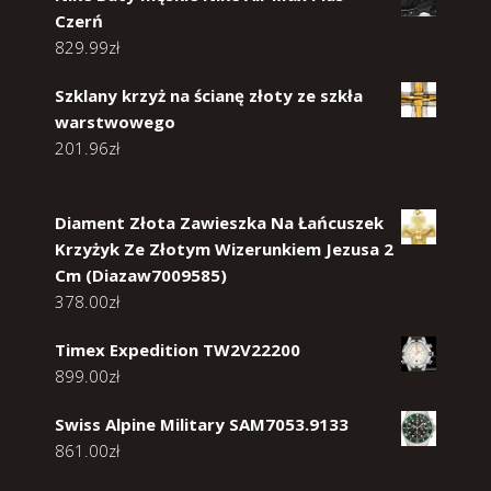
Czerń
829.99
zł
Szklany krzyż na ścianę złoty ze szkła
warstwowego
201.96
zł
Diament Złota Zawieszka Na Łańcuszek
Krzyżyk Ze Złotym Wizerunkiem Jezusa 2
Cm (Diazaw7009585)
378.00
zł
Timex Expedition TW2V22200
899.00
zł
Swiss Alpine Military SAM7053.9133
861.00
zł