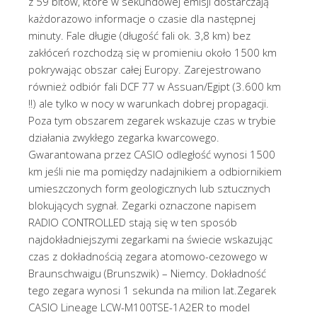
z 59 bitów, które w sekundowej emisji dostarczają
każdorazowo informacje o czasie dla następnej
minuty. Fale długie (długość fali ok. 3,8 km) bez
zakłóceń rozchodzą się w promieniu około 1500 km
pokrywając obszar całej Europy. Zarejestrowano
również odbiór fali DCF 77 w Assuan/Egipt (3.600 km
!!) ale tylko w nocy w warunkach dobrej propagacji.
Poza tym obszarem zegarek wskazuje czas w trybie
działania zwykłego zegarka kwarcowego.
Gwarantowana przez CASIO odległość wynosi 1500
km jeśli nie ma pomiędzy nadajnikiem a odbiornikiem
umieszczonych form geologicznych lub sztucznych
blokujących sygnał. Zegarki oznaczone napisem
RADIO CONTROLLED stają się w ten sposób
najdokładniejszymi zegarkami na świecie wskazując
czas z dokładnością zegara atomowo-cezowego w
Braunschwaigu (Brunszwik) – Niemcy. Dokładność
tego zegara wynosi 1 sekunda na milion lat.Zegarek
CASIO Lineage LCW-M100TSE-1A2ER to model