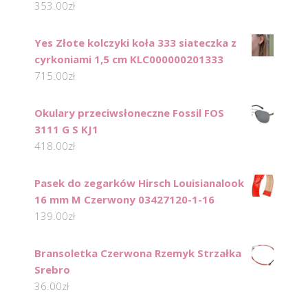
353.00
zł
Yes Złote kolczyki koła 333 siateczka z
cyrkoniami 1,5 cm KLC000000201333
715.00
zł
Okulary przeciwsłoneczne Fossil FOS
3111 G S KJ1
418.00
zł
Pasek do zegarków Hirsch Louisianalook
16 mm M Czerwony 03427120-1-16
139.00
zł
Bransoletka Czerwona Rzemyk Strzałka
Srebro
36.00
zł