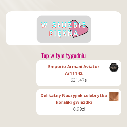
Top w tym tygodniu
Emporio Armani Aviator
Ar11142
631.47
zł
Delikatny Naszyjnik celebrytka
koraliki gwiazdki
8.99
zł