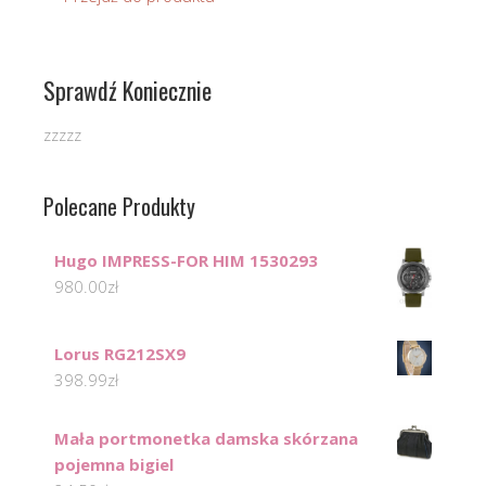
Sprawdź Koniecznie
zzzzz
Polecane Produkty
Hugo IMPRESS-FOR HIM 1530293
980.00
zł
Lorus RG212SX9
398.99
zł
Mała portmonetka damska skórzana
pojemna bigiel