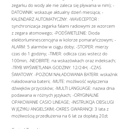
zegarku do wody ale nie zaleca się pływania w nim); -
DATOWNIK: wskazuje aktualny dzień miesiąca; -
KALENDARZ AUTOMATYCZNY: -WAVECEPTOR :
synchronizacja zegarka falami radiowymi ze wzorcem
z zegara atomowego; -PODŚWIETLENIE: Dioda
elektorluminescencyjna w kolorze pomarańczowym; -
ALARM: 5 alarmów w ciągu doby; -STOPER: mierzy
czas do 1 godziny; -TIMER: odlicza czas wstecz do
100min; -NEOBRITE: na wskazówkach oraz indeksach;
-TRYB WYŚWIETLANIA GODZINY: 12/24H; -CZAS
ŚWIATOWY: -POZIOM NAŁADOWANIA BATERII: wskaźnik
naładowania baterii; -MUTE: możliwość wyłączenia
dźwięków przycisków; -MULTI LANGUAGE: nazwa dnia
podawana w różnych językach; -ORYGINALNE
OPAKOWANIE CASIO LINEAGE; -INSTRUKCJA OBSŁUGI
W JĘZYKU ANGIELSKIM;-OKRES GWARANCJI: 3 lata z
możliwością przedłużenia na 6 lat za dopłatą 20zł;