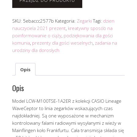
PRZEJDŹ DO PRODUKTU
SKU:
5ebaccc2577b
Kategoria:
Zegarki
Tagi:
dzien
nauczyciela 2021 prezent
,
kreatywny sposób na
poinformowanie o ciąży
,
podziękowania dla gości
komunia
,
prezenty dla gości weselnych
,
zadania na
urodziny dla dorosłych
Opis
Opis
Model LCW-M100TSE-1A2ER z kolekcji CASIO Lineage
WaveCeptor to linia zegarków wskazujących czas
najdokładniej. Są one wyposażone w mechanizm
kontrolowany falami radiowymi wysyłanymi z wieży w
Mainflingen koło Frankfurtu. Cała transmisja składa się