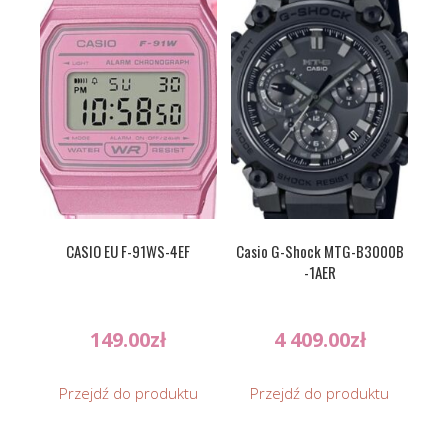
CASIO EU F-91WS-4EF
Casio G-Shock MTG-B3000B
-1AER
149.00
zł
4 409.00
zł
Przejdź do produktu
Przejdź do produktu