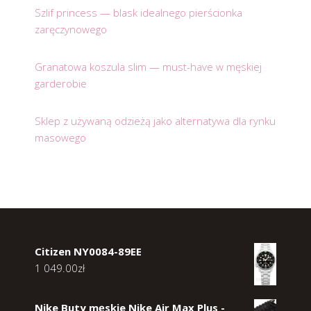
Szlif princess — blask idealnego pierścionka
zaręczynowego
Granatowa koszula slim — must-have w męskiej
garderobie
Sklep z używaną odzieżą jako alternatywa dla rynku
masowego
Citizen NY0084-89EE
1 049.00
zł
Nike Buty męskie Nike Air Max Plus -