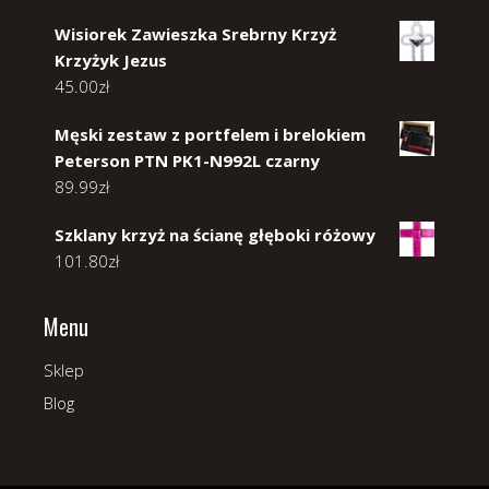
Wisiorek Zawieszka Srebrny Krzyż
Krzyżyk Jezus
45.00
zł
Męski zestaw z portfelem i brelokiem
Peterson PTN PK1-N992L czarny
89.99
zł
Szklany krzyż na ścianę głęboki różowy
101.80
zł
Menu
Sklep
Blog