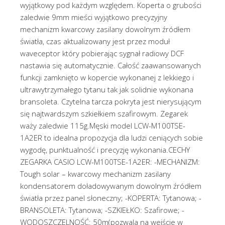
wyjątkowy pod każdym względem. Koperta o grubości
zaledwie 9mm mieści wyjątkowo precyzyjny
mechanizm kwarcowy zasilany dowolnym źródłem
światła, czas aktualizowany jest przez moduł
waveceptor który pobierając sygnał radiowy DCF
nastawia się automatycznie. Całość zaawansowanych
funkcji zamknięto w kopercie wykonanej z lekkiego i
ultrawytrzymałego tytanu tak jak solidnie wykonana
bransoleta. Czytelna tarcza pokryta jest nierysującym
się najtwardszym szkiełkiem szafirowym. Zegarek
waży zaledwie 115g.Męski model LCW-M100TSE-
1A2ER to idealna propozycja dla ludzi ceniących sobie
wygodę, punktualność i precyzję wykonania.CECHY
ZEGARKA CASIO LCW-M100TSE-1A2ER: -MECHANIZM:
Tough solar – kwarcowy mechanizm zasilany
kondensatorem doładowywanym dowolnym źródłem
światła przez panel słoneczny; -KOPERTA: Tytanowa; -
BRANSOLETA: Tytanowa; -SZKIEŁKO: Szafirowe; -
WODOSZCZELNOŚĆ: 50m(pozwala na wejście w