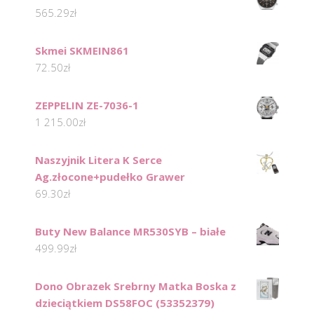
565.29
zł
Skmei SKMEIN861
72.50
zł
ZEPPELIN ZE-7036-1
1 215.00
zł
Naszyjnik Litera K Serce
Ag.złocone+pudełko Grawer
69.30
zł
Buty New Balance MR530SYB – białe
499.99
zł
Dono Obrazek Srebrny Matka Boska z
dzieciątkiem DS58FOC (53352379)