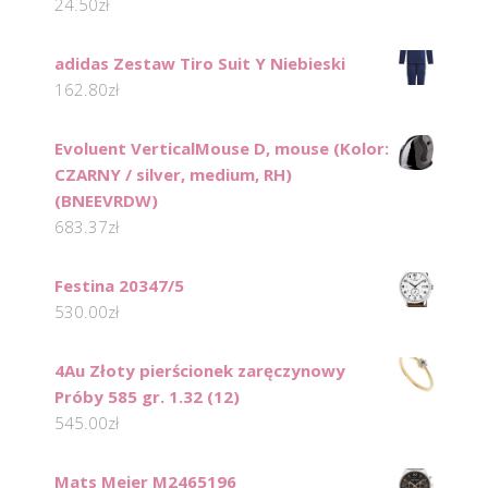
24.50
zł
adidas Zestaw Tiro Suit Y Niebieski
162.80
zł
Evoluent VerticalMouse D, mouse (Kolor:
CZARNY / silver, medium, RH)
(BNEEVRDW)
683.37
zł
Festina 20347/5
530.00
zł
4Au Złoty pierścionek zaręczynowy
Próby 585 gr. 1.32 (12)
545.00
zł
Mats Meier M2465196