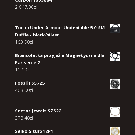
2 847.00
zł
Torba Under Armour Undeniable 5.0 SM
Duffle - black/silver
163.90
zł
Bransoletka przyjaźni Magnetyczna dla
Par serce 2
11.99
zł
Fossil FS5725
468.00
zł
Sector Jewels SZS22
378.48
zł
Seiko 5 sur212P1