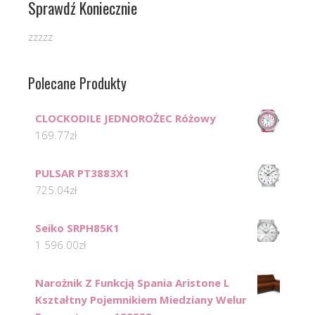
Sprawdź Koniecznie
zzzzz
Polecane Produkty
CLOCKODILE JEDNOROŻEC Różowy
169.77
zł
PULSAR PT3883X1
725.04
zł
Seiko SRPH85K1
1 596.00
zł
Narożnik Z Funkcją Spania Aristone L
Kształtny Pojemnikiem Miedziany Welur