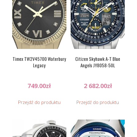
Timex TW2V45700 Waterbury
Citizen Skyhawk A-T Blue
Legacy
Angels JY8058-50L
749.00
zł
2 682.00
zł
Przejdź do produktu
Przejdź do produktu