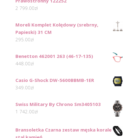
Prawostronny 122252
2 799.00
zł
Moreli Komplet Kolędowy (srebrny,
Papieski) 31 CM
295.00
zł
Benetton 462001 263 (46-17-135)
448.00
zł
Casio G-Shock DW-5600BBMB-1ER
349.00
zł
Swiss Military By Chrono Sm3405103
1 742.00
zł
Bransoletka Czarna zestaw męska korale
stal kamień