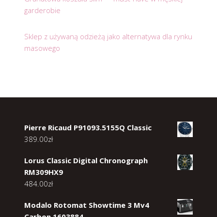
garderobie
Sklep z używaną odzieżą jako alternatywa dla rynku
masowego
Pierre Ricaud P91093.5155Q Classic
389.00
zł
Lorus Classic Digital Chronograph
RM309HX9
484.00
zł
Modalo Rotomat Showtime 3 Mv4
Carbon 1603884