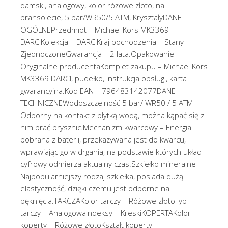
damski, analogowy, kolor różowe złoto, na
bransolecie, 5 bar/WR50/5 ATM, KryształyDANE
OGÓLNEPrzedmiot – Michael Kors MK3369
DARCIKolekcja – DARCIKraj pochodzenia – Stany
ZjednoczoneGwarancja – 2 lata.Opakowanie –
Oryginalne producentaKomplet zakupu – Michael Kors
MK3369 DARCI, pudełko, instrukcja obsługi, karta
gwarancyjna.Kod EAN – 796483142077DANE
TECHNICZNEWodoszczelność 5 bar/ WR50 / 5 ATM –
Odporny na kontakt z płytką wodą, można kąpać się z
nim brać prysznic.Mechanizm kwarcowy – Energia
pobrana z baterii, przekazywana jest do kwarcu,
wprawiając go w drgania, na podstawie których układ
cyfrowy odmierza aktualny czas.Szkiełko mineralne –
Najpopularniejszy rodzaj szkiełka, posiada dużą
elastyczność, dzięki czemu jest odporne na
pęknięcia.TARCZAKolor tarczy – Różowe złotoTyp
tarczy – AnalogowaIndeksy – KreskiKOPERTAKolor
koperty – Różowe złotoKształt koperty –