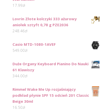
17.99
zł
Lovrin Złote kolczyki 333 ażurowy
aniołek sztyft 0,78 g PZE2036
248.46
zł
Casio MTD-1080-1AVEF
549.00
zł
Duże Organy Keyboard Pianino Do Nauki
61 Klawiszy
344.00
zł
Rimmel Wake Me Up rozjaśniający
podkład płynie SPF 15 odcień 201 Classic
Beige 30ml
16.50
zł