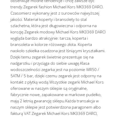
obserwuje modne tendencje i chcę zawsze być
trendy.Zegarek fashion Michael Kors MK3369 DARCI.
Czasomierz wykonany jest z surowców najwyższej
jakości. Materiał koperty i bransolety to stal
szlachetna, która jest długowieczna i odporna na
korozję.Zegarek modowy Michael Kors MK3369 DARCI
wygląda bardzo atrakcyjnie: tarcza, koperta i
bransoleta w kolorze różowego złota. Koperta
naokoło szkiełka osadzona jest lśniącymi kryształkami.
Dzięki temu zegarek świetnie prezentuje się na
nadgarstku i przyciąga do siebie uwagę.Klasa
wodoszczelności zegarka jest na poziomie WR50 /
5ATM / 5 bar, dzięki czemu zegarek jest odporny na
kontakt z płytką wodą.Wszystkie zegarki Michael Kors
oferowane w naszym sklepie są oryginalne,
fabrycznie nowe, zapakowane w markowe pudełko,
mają 2 letnią gwarancję sklepu.Każda transakcja w
naszym sklepie jest potwierdzona paragonem albo
fakturą VAT.Zegarek Michael Kors MK3369 DARCI,