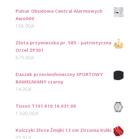
Pulsar Obudowa Central Alarmowych
Awo000
166.00
zł
Złota przywieszka pr. 585 - patriotyczna
Orzeł ZP301
679.00
zł
Daszek przeciwsłoneczny SPORTOWY
BAWEŁNIANY czarny
14.00
zł
Tissot T101.610.16.031.00
1 600.00
zł
Kolczyki Złote Żmijki 13 cm Zirconia Kulki
25.91
zł