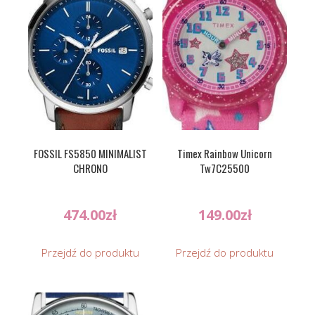
FOSSIL FS5850 MINIMALIST
Timex Rainbow Unicorn
CHRONO
Tw7C25500
474.00
zł
149.00
zł
Przejdź do produktu
Przejdź do produktu