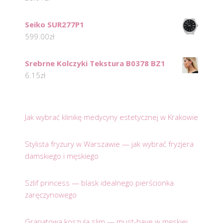
Seiko SUR277P1
599.00
zł
Srebrne Kolczyki Tekstura B0378 BZ1
6.15
zł
Jak wybrać klinikę medycyny estetycznej w Krakowie
Stylista fryzury w Warszawie — jak wybrać fryzjera
damskiego i męskiego
Szlif princess — blask idealnego pierścionka
zaręczynowego
Granatowa koszula slim — must-have w męskiej