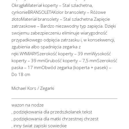
OkrągłaMateriał koperty – Stal szlachetna,
cyrkonieBRANSOLETAKolor bransolety – Różowe
złotoMateriał bransolety – Stal szlachetna.Zapięcie
zatrzaskowe – Bardzo niezawodny typ zapięcia. Dzięki
swojemu zabezpieczeniu eliminuje wiarygodność
przypadkowego odpięcia zatrzasku i, w konsekwencji,
zgubienia albo spadnięcia zegarka z
ręki.WYMIARYSzerokość koperty – 39 mmWysokość
koperty – 39 mmGrubość koperty – 7,5 mmSzerokość
paska – 17 mmObwód zegarka (koperta + pasek) –
Do 18 cm
Michael Kors / Zegarki
wazon na nodze
, podziękowania dla przedszkolanek tekst
, podziękowania dla matki chrzestnej chrzest
, inny świat zapiski sowieckie