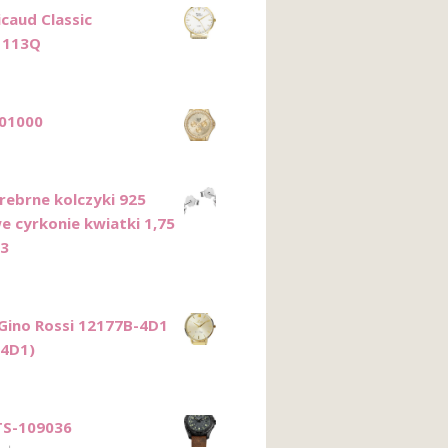
icaud Classic
1113Q
01000
Srebrne kolczyki 925
e cyrkonie kwiatki 1,75
23
 Gino Rossi 12177B-4D1
B4D1)
TS-109036