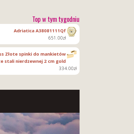
Top w tym tygodniu
Adriatica A38081111Qf
651.00
zł
ss Złote spinki do mankietów
ze stali nierdzewnej 2 cm gold
334.00
zł