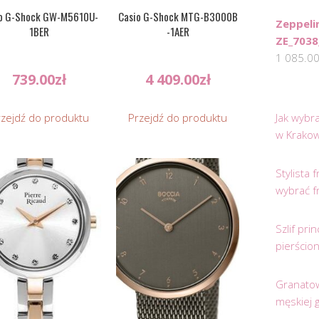
o G-Shock GW-M5610U-
Casio G-Shock MTG-B3000B
Zeppeli
1BER
-1AER
ZE_7038
1 085.0
739.00
zł
4 409.00
zł
rzejdź do produktu
Przejdź do produktu
Jak wybr
w Krakow
Stylista
wybrać f
Szlif pr
pierścio
Granatow
męskiej 