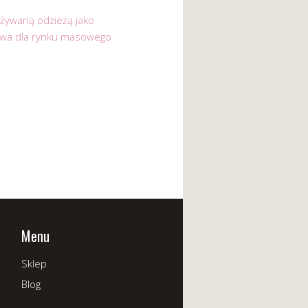
używaną odzieżą jako
ywa dla rynku masowego
Menu
Sklep
Blog