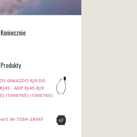
Koniecznie
 Produkty
POS GNIAZDO RJ9 DO
J45 - ADP RJ45-RJ9
5) (1000765) (1000765)
port W-735H-2AVEF