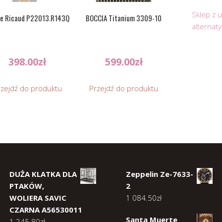
Sklep z 
re Ricaud P22013.R143Q
BOCCIA Titanium 3309-10
alternat
398.00
zł
599.00
zł
rzejdź do produktu
Przejdź do produktu
DUŻA KLATKA DLA
Zeppelin Ze-7633-
PTAKÓW,
2
WOLIERA SAVIC
1 084.50
zł
CZARNA A56530011
Santa Muerte
1 245.80
zł