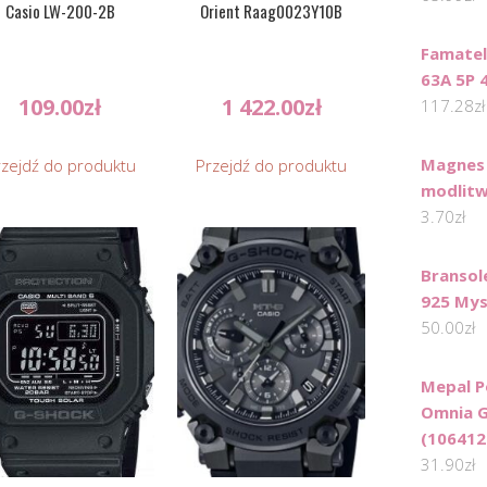
Casio LW-200-2B
Orient Raag0023Y10B
Famatel
63A 5P 
109.00
zł
1 422.00
zł
117.28
zł
Magnes 
rzejdź do produktu
Przejdź do produktu
modlit
3.70
zł
Bransol
925 Mys
50.00
zł
Mepal P
Omnia G
(106412
31.90
zł