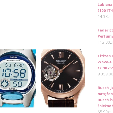
Lubiana
(100174
14.38
zł
Federic
Perfumy
113.00
zł
Citizen 
Wave-G
CC9075
9 359.0
Busch-J
natężen
Busch-b
śnieżno
65.99
zł