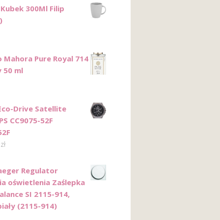
 Kubek 300Ml Filip
)
o Mahora Pure Royal 714
 50 ml
Eco-Drive Satellite
PS CC9075-52F
52F
0
zł
aeger Regulator
ia oświetlenia Zaślepka
alance SI 2115-914,
biały (2115-914)