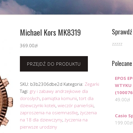
Michael Kors MK8319
Sprawdź 
zzzzz
369.00
zł
Polecane
PRZEJDŹ DO PRODUKTU
EPOS E
SKU:
b3b2306dbe2d
Kategoria:
Zegarki
WTYKU R
Tagi:
gry i zabawy andrzejkowe dla
(100076
dorosłych
,
pamiątka komunii
,
tort dla
49.00
zł
dziewczynki kotek
,
wieczór panieński
,
zaproszenia na osiemnastkę
,
życzenia
Casio S
na 18 dla dziewczyny
,
życzenia na
199.00
zł
pierwsze urodziny