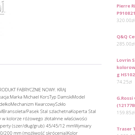
Pierre R
P91082
320.00
zł
Q&Q Ce
285.00
zł
Lovrin 
kolorow
g HS10
74.25
zł
RODUKT FABRYCZNIE NOWY. KRAJ
cja:Marka Michael KorsTyp DamskiModel
G.Rossi
dełkoMechanizm KwarcowySzkło
(12177
Bransoleta/Pasek Stal szlachetnaKoperta Stal
159.85
zł
 w kolorze różowego złotaInne właściwości
operty (szer/dług/grub) 45/45/12 mmWymiary
Traser 
20/200 mm (możliwość skrócenia)Kolor