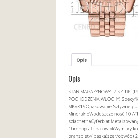
Opis
Opis
STAN MAGAZYNOWY: 2 SZTUKI (P
POCHODZENIA:WŁOCHY) Specyfika
MK8319Opakowanie Sztywne pu
MineralneWodoszczelność 10 ATM
szlachetnaCyferblat Metalizowany
Chronograf i datownikWymiary k
bransolety/ paska(szer/obwód) 