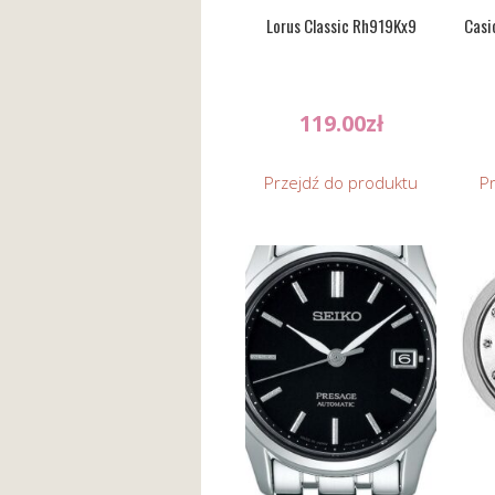
Lorus Classic Rh919Kx9
Casi
119.00
zł
Przejdź do produktu
P