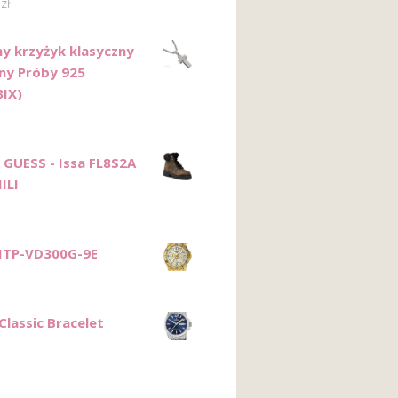
0
zł
ny krzyżyk klasyczny
ny Próby 925
IX)
 GUESS - Issa FL8S2A
ILI
MTP-VD300G-9E
Classic Bracelet