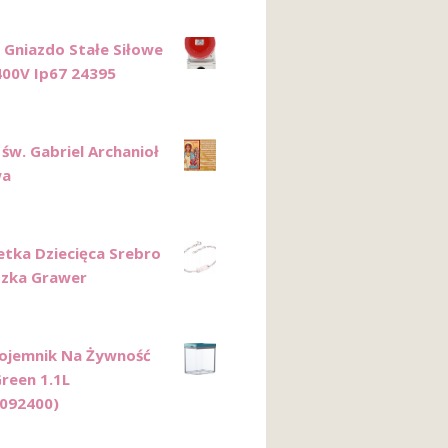
 Gniazdo Stałe Siłowe
400V Ip67 24395
św. Gabriel Archanioł
wa
etka Dziecięca Srebro
zka Grawer
ojemnik Na Żywność
reen 1.1L
092400)