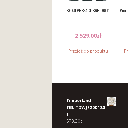
SEIKO PRESAGE SRPD99J1
Pier
2 529.00
zł
Przejdź do produktu
P
Timberland
TBL.TDWJF200120
1
678.30
zł