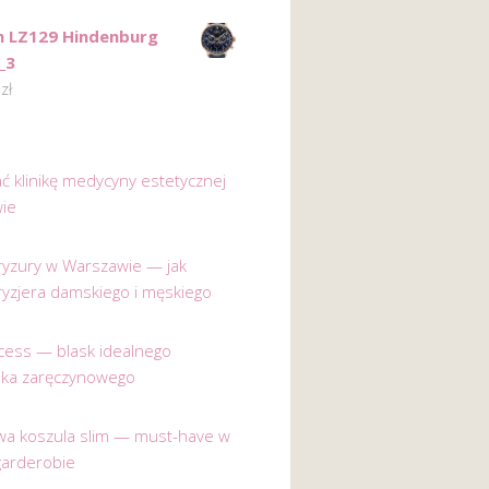
n LZ129 Hindenburg
_3
0
zł
ać klinikę medycyny estetycznej
ie
 fryzury w Warszawie — jak
ryzjera damskiego i męskiego
incess — blask idealnego
nka zaręczynowego
a koszula slim — must-have w
garderobie