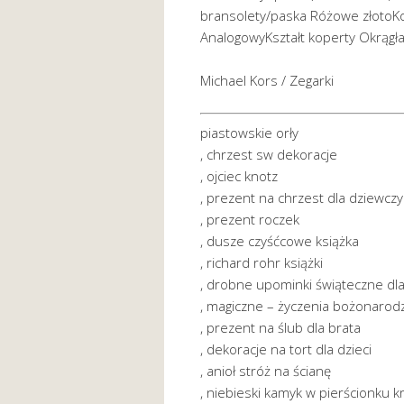
bransolety/paska Różowe złotoKo
AnalogowyKształt koperty Okrągł
Michael Kors / Zegarki
piastowskie orły
, chrzest sw dekoracje
, ojciec knotz
, prezent na chrzest dla dziewczy
, prezent roczek
, dusze czyśćcowe książka
, richard rohr książki
, drobne upominki świąteczne dl
, magiczne – życzenia bożonaro
, prezent na ślub dla brata
, dekoracje na tort dla dzieci
, anioł stróż na ścianę
, niebieski kamyk w pierścionku 