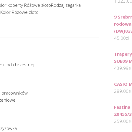
1 323.0
lor koperty Różowe złotoRodzaj zegarka
aKolor Różowe złoto
9 Srebr
rodowa
(DWJ033
45.00
zł
Trapery
SUE09 M
nki od chrzestnej
439.99
zł
CASIO 
289.00
zł
a pracowników
dzeniowe
Festina 
20455/3
259.00
zł
krzyżówka