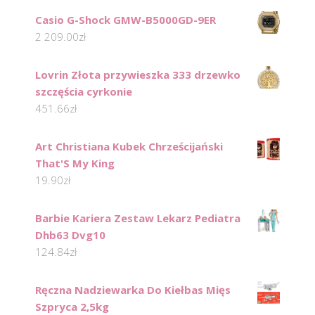
Casio G-Shock GMW-B5000GD-9ER
2 209.00
zł
Lovrin Złota przywieszka 333 drzewko
szczęścia cyrkonie
451.66
zł
Art Christiana Kubek Chrześcijański
That'S My King
19.90
zł
Barbie Kariera Zestaw Lekarz Pediatra
Dhb63 Dvg10
124.84
zł
Ręczna Nadziewarka Do Kiełbas Mięs
Szpryca 2,5kg