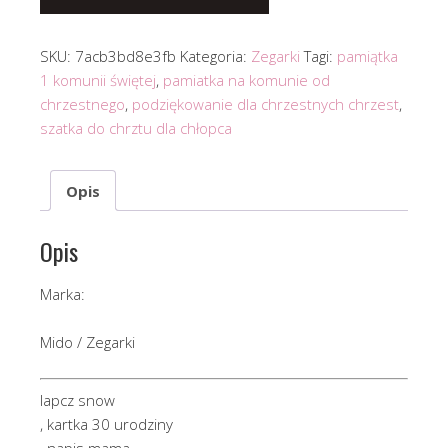
SKU:
7acb3bd8e3fb
Kategoria:
Zegarki
Tagi:
pamiątka
1 komunii świętej
,
pamiatka na komunie od
chrzestnego
,
podziękowanie dla chrzestnych chrzest
,
szatka do chrztu dla chłopca
Opis
Opis
Marka:
Mido / Zegarki
lapcz snow
, kartka 30 urodziny
, napis mama