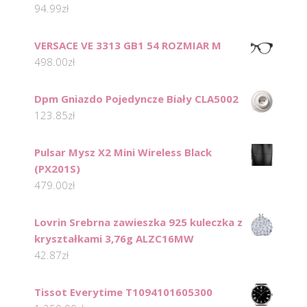
94.99
zł
VERSACE VE 3313 GB1 54 ROZMIAR M
498.00
zł
Dpm Gniazdo Pojedyncze Biały CLA5002
123.85
zł
Pulsar Mysz X2 Mini Wireless Black
(PX201S)
479.00
zł
Lovrin Srebrna zawieszka 925 kuleczka z
kryształkami 3,76g ALZC16MW
42.87
zł
Tissot Everytime T1094101605300