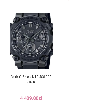
Casio G-Shock MTG-B3000B
-1AER
4 409.00
zł