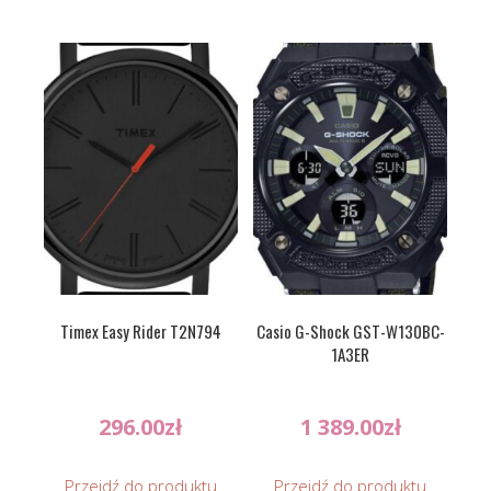
Timex Easy Rider T2N794
Casio G-Shock GST-W130BC-
1A3ER
296.00
zł
1 389.00
zł
Przejdź do produktu
Przejdź do produktu