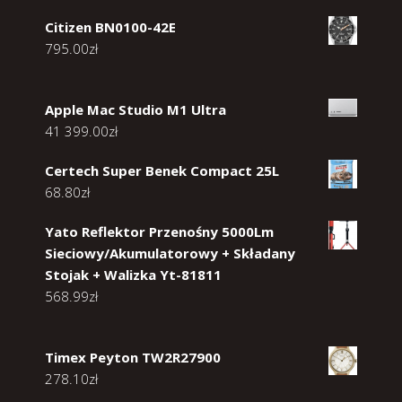
Citizen BN0100-42E
795.00
zł
Apple Mac Studio M1 Ultra
41 399.00
zł
Certech Super Benek Compact 25L
68.80
zł
Yato Reflektor Przenośny 5000Lm
Sieciowy/Akumulatorowy + Składany
Stojak + Walizka Yt-81811
568.99
zł
Timex Peyton TW2R27900
278.10
zł