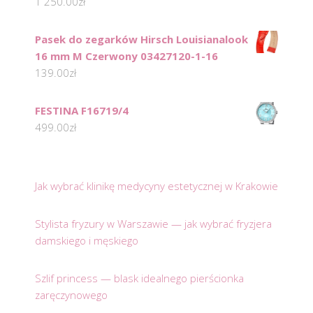
1 250.00
zł
Pasek do zegarków Hirsch Louisianalook
16 mm M Czerwony 03427120-1-16
139.00
zł
FESTINA F16719/4
499.00
zł
Jak wybrać klinikę medycyny estetycznej w Krakowie
Stylista fryzury w Warszawie — jak wybrać fryzjera
damskiego i męskiego
Szlif princess — blask idealnego pierścionka
zaręczynowego