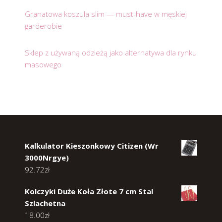
Granatowa koszula slim — must-have w męskiej
garderobie
Sklep z używaną odzieżą jako alternatywa dla rynku
masowego
Kalkulator Kieszonkowy Citizen (Wr
3000Nrgye)
92.72
zł
Kolczyki Duże Koła Złote 7 cm Stal
Szlachetna
18.00
zł