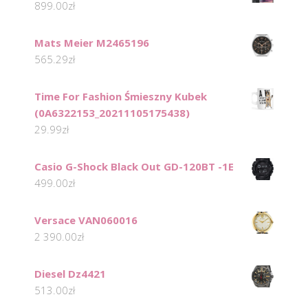
899.00
zł
Mats Meier M2465196
565.29
zł
Time For Fashion Śmieszny Kubek
(0A6322153_20211105175438)
29.99
zł
Casio G-Shock Black Out GD-120BT -1E
499.00
zł
Versace VAN060016
2 390.00
zł
Diesel Dz4421
513.00
zł