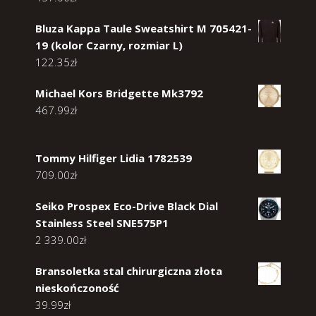
Bluza Kappa Taule Sweatshirt M 705421-
19 (kolor Czarny, rozmiar L)
122.35
zł
Michael Kors Bridgette Mk3792
467.99
zł
Tommy Hilfiger Lidia 1782539
709.00
zł
Seiko Prospex Eco-Drive Black Dial
Stainless Steel SNE575P1
2 339.00
zł
Bransoletka stal chirurgiczna złota
nieskończoność
39.99
zł