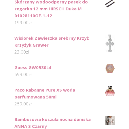
Skórzany wodoodporny pasek do
zegarka 12 mm HIRSCH Duke M
01028110OE-1-12
199.00
zł
Wisiorek Zawieszka Srebrny Krzyż
Krzyżyk Grawer
23.00
zł
Guess GW0530L4
699.00
zł
Paco Rabanne Pure XS woda
perfumowana 50ml
259.00
zł
Bambusowa koszula nocna damska
ANNA S Czarny