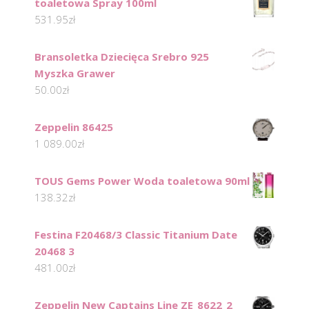
toaletowa Spray 100ml
531.95
zł
Bransoletka Dziecięca Srebro 925
Myszka Grawer
50.00
zł
Zeppelin 86425
1 089.00
zł
TOUS Gems Power Woda toaletowa 90ml
138.32
zł
Festina F20468/3 Classic Titanium Date
20468 3
481.00
zł
Zeppelin New Captains Line ZE_8622_2