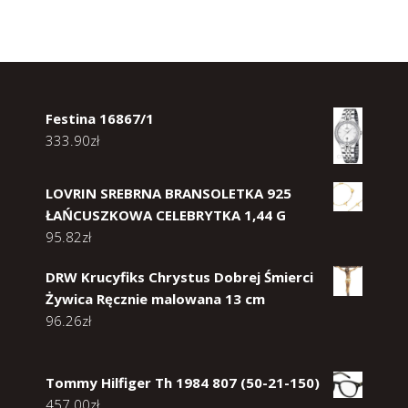
Festina 16867/1
333.90
zł
LOVRIN SREBRNA BRANSOLETKA 925
ŁAŃCUSZKOWA CELEBRYTKA 1,44 G
95.82
zł
DRW Krucyfiks Chrystus Dobrej Śmierci
Żywica Ręcznie malowana 13 cm
96.26
zł
Tommy Hilfiger Th 1984 807 (50-21-150)
457.00
zł