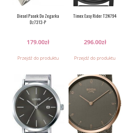
Diesel Pasek Do Zegarka
Timex Easy Rider T2N794
Dz7313-P
179.00
zł
296.00
zł
Przejdź do produktu
Przejdź do produktu