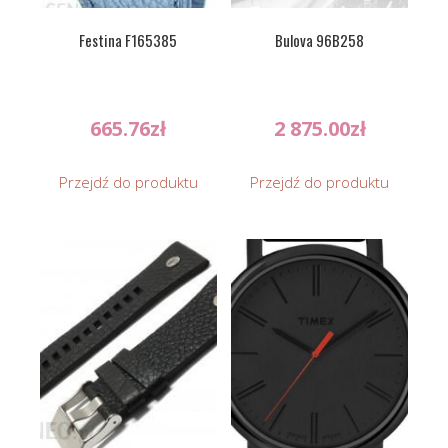
Festina F165385
Bulova 96B258
665.76
zł
2 875.00
zł
Przejdź do produktu
Przejdź do produktu