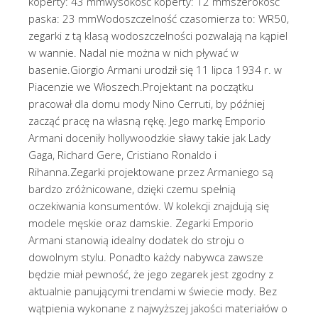
koperty: 43 mmwysokość koperty: 12 mmszerokość
paska: 23 mmWodoszczelność czasomierza to: WR50,
zegarki z tą klasą wodoszczelności pozwalają na kąpiel
w wannie. Nadal nie można w nich pływać w
basenie.Giorgio Armani urodził się 11 lipca 1934 r. w
Piacenzie we Włoszech.Projektant na początku
pracował dla domu mody Nino Cerruti, by później
zacząć pracę na własną rękę. Jego markę Emporio
Armani doceniły hollywoodzkie sławy takie jak Lady
Gaga, Richard Gere, Cristiano Ronaldo i
Rihanna.Zegarki projektowane przez Armaniego są
bardzo zróżnicowane, dzięki czemu spełnią
oczekiwania konsumentów. W kolekcji znajdują się
modele męskie oraz damskie. Zegarki Emporio
Armani stanowią idealny dodatek do stroju o
dowolnym stylu. Ponadto każdy nabywca zawsze
będzie miał pewność, że jego zegarek jest zgodny z
aktualnie panującymi trendami w świecie mody. Bez
wątpienia wykonane z najwyższej jakości materiałów o