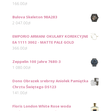
166.00
zł
Bulova Skeleton 98A283
2 047.00
zł
EMPORIO ARMANI OKULARY KOREKCYJNE
EA 1111 3002 - MATTE PALE GOLD
366.00
zł
Zeppelin 100 Jahre 7680-3
1 080.00
zł
Dono Obrazek srebrny Aniołek Pamiątka
Chrztu Świętego DS123
141.00
zł
Floris London White Rose woda