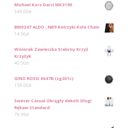
Michael Kors Darci MK3190
349.00
zł
BM0247 ALDO__NB9 Kolczyki Koła Chain
14.96
zł
Wisiorek Zawieszka Srebrny Krzyż
Krzyżyk
40.50
zł
GINO ROSSI 6647B (zg201c)
159.00
zł
Sweter Casual Okrągły dekolt Długi
Rękaw Standard
79.99
zł