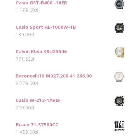
Casio GST-B400 -1AER
1 199.00
zł
Casio Sport AE-1000W-1B
139.00
zł
Calvin Klein K9U23546
761.52
zł
Baroncelli III M027.208.41.266.00
8 279.00
zł
Casio W-213-1AVEF
209.00
zł
Braun 71-S7500CC
1 459.00
zł