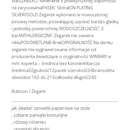
stalSZKIEŁKO: Mineralne o podwyższonej odporności
na zarysowaniaPASEK: SkóraION PLATING
SILVER/GOLD:Zegarek wykonano w nowoczesnej
jonowej metodzie, pozwalającej uzyskać bardzo gładką
i jednolitą powierzchnię.WODOSZCZELNOŚĆ: 3
barANTYALERGICZNY: Zegarek nie zawiera
nikluPODŚWIETLANIE:BrakORYGINALNOŚĆ:Na denku
zegarek ma wygrawerowane informacje od
producenta świadczące o oryginalności WYMIARY w
mm: koperta – średnica bez koronki44tarcza
średnica32grubość12pasek szerokość34bransoleta
obwódod 163 do 213całkowita długość245
Rubicon / Zegarki
jak składać serwetki papierowe na stole
, szklane pamiątki komunijne
, różowy różaniec
, upominki dla gości