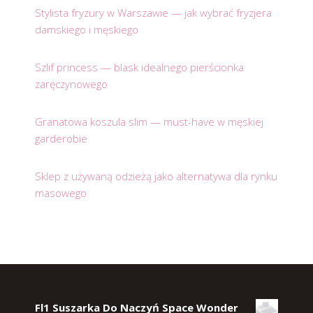
Stylista fryzury w Warszawie — jak wybrać fryzjera
damskiego i męskiego
Szlif princess — blask idealnego pierścionka
zaręczynowego
Granatowa koszula slim — must-have w męskiej
garderobie
Sklep z używaną odzieżą jako alternatywa dla rynku
masowego
Fl1 Suszarka Do Naczyń Space Wonder