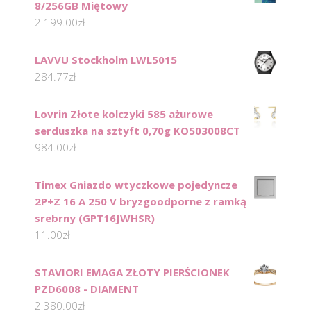
8/256GB Miętowy
2 199.00
zł
LAVVU Stockholm LWL5015
284.77
zł
Lovrin Złote kolczyki 585 ażurowe
serduszka na sztyft 0,70g KO503008CT
984.00
zł
Timex Gniazdo wtyczkowe pojedyncze
2P+Z 16 A 250 V bryzgoodporne z ramką
srebrny (GPT16JWHSR)
11.00
zł
STAVIORI EMAGA ZŁOTY PIERŚCIONEK
PZD6008 - DIAMENT
2 380.00
zł