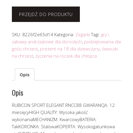
PRZEJDŹ DO PRODUKTU
SKU:
8226f2e65d14
Kategoria:
Zegarki
Tagi:
gry i
zabawy andrzejkowe dla dorosłych
,
podziękowania dla
gości chrzest
,
prezent na 18 dla dziewczyny
,
świeczki
na chrzest
,
życzenia na roczek dla chłopca
Opis
Opis
RUBICON SPORT ELEGANT RNCC88 GWARANCJA: 12
miesięcyHIGH QUALITY: Wysoka jakość
wykonaniaMECHANIZM: KwarcowyBATERIA:
TakKORONKA: StalowaKOPERTA: Wysokogatunkowa