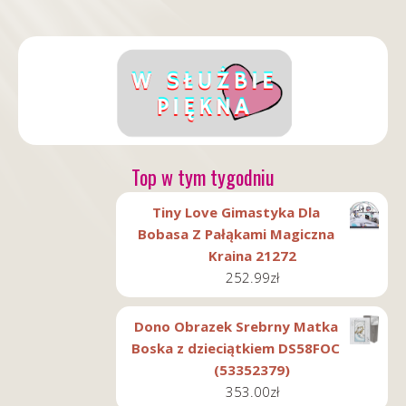
Top w tym tygodniu
Tiny Love Gimastyka Dla
Bobasa Z Pałąkami Magiczna
Kraina 21272
252.99
zł
Dono Obrazek Srebrny Matka
Boska z dzieciątkiem DS58FOC
(53352379)
353.00
zł