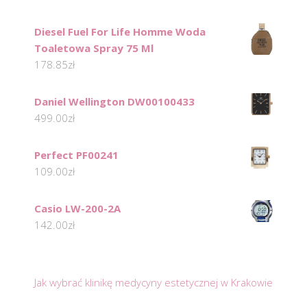
Diesel Fuel For Life Homme Woda
Toaletowa Spray 75 Ml
178.85
zł
Daniel Wellington DW00100433
499.00
zł
Perfect PF00241
109.00
zł
Casio LW-200-2A
142.00
zł
Jak wybrać klinikę medycyny estetycznej w Krakowie