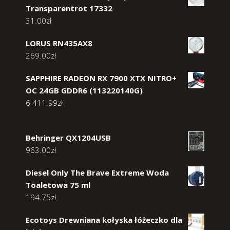
Transparentrot 17332
31.00
zł
LORUS RN435AX8
269.00
zł
SAPPHIRE RADEON RX 7900 XTX NITRO+
OC 24GB GDDR6 (113220140G)
6 411.99
zł
Behringer QX1204USB
963.00
zł
Diesel Only The Brave Extreme Woda
Toaletowa 75 ml
194.75
zł
Ecotoys Drewniana kołyska łóżeczko dla