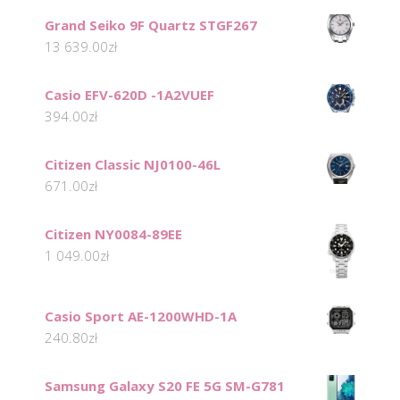
Grand Seiko 9F Quartz STGF267
13 639.00
zł
Casio EFV-620D -1A2VUEF
394.00
zł
Citizen Classic NJ0100-46L
671.00
zł
Citizen NY0084-89EE
1 049.00
zł
Casio Sport AE-1200WHD-1A
240.80
zł
Samsung Galaxy S20 FE 5G SM-G781