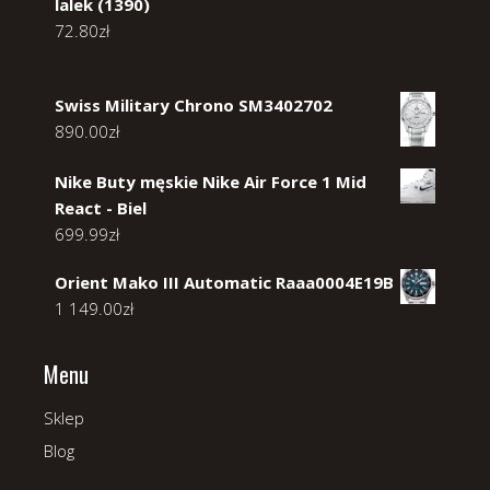
lalek (1390)
72.80
zł
Swiss Military Chrono SM3402702
890.00
zł
Nike Buty męskie Nike Air Force 1 Mid
React - Biel
699.99
zł
Orient Mako III Automatic Raaa0004E19B
1 149.00
zł
Menu
Sklep
Blog