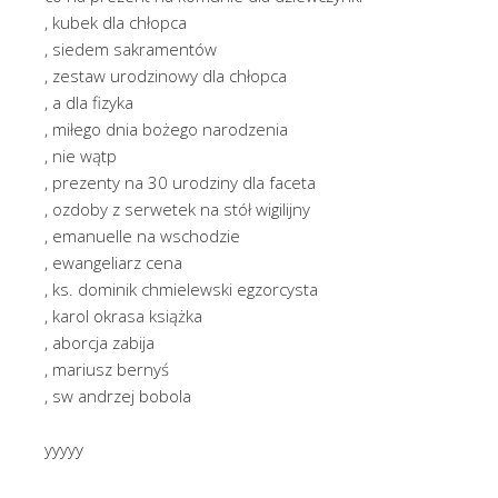
, kubek dla chłopca
, siedem sakramentów
, zestaw urodzinowy dla chłopca
, a dla fizyka
, miłego dnia bożego narodzenia
, nie wątp
, prezenty na 30 urodziny dla faceta
, ozdoby z serwetek na stół wigilijny
, emanuelle na wschodzie
, ewangeliarz cena
, ks. dominik chmielewski egzorcysta
, karol okrasa książka
, aborcja zabija
, mariusz bernyś
, sw andrzej bobola
yyyyy