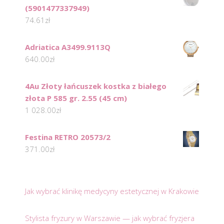
(5901477337949)
74.61
zł
Adriatica A3499.9113Q
640.00
zł
4Au Złoty łańcuszek kostka z białego
złota P 585 gr. 2.55 (45 cm)
1 028.00
zł
Festina RETRO 20573/2
371.00
zł
Jak wybrać klinikę medycyny estetycznej w Krakowie
Stylista fryzury w Warszawie — jak wybrać fryzjera