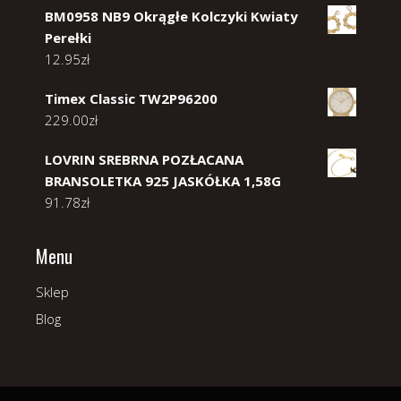
BM0958 NB9 Okrągłe Kolczyki Kwiaty
Perełki
12.95
zł
Timex Classic TW2P96200
229.00
zł
LOVRIN SREBRNA POZŁACANA
BRANSOLETKA 925 JASKÓŁKA 1,58G
91.78
zł
Menu
Sklep
Blog