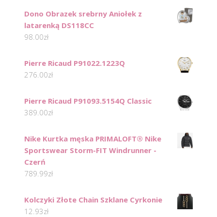
Dono Obrazek srebrny Aniołek z
latarenką DS118CC
98.00
zł
Pierre Ricaud P91022.1223Q
276.00
zł
Pierre Ricaud P91093.5154Q Classic
389.00
zł
Nike Kurtka męska PRIMALOFT® Nike
Sportswear Storm-FIT Windrunner -
Czerń
789.99
zł
Kolczyki Złote Chain Szklane Cyrkonie
12.93
zł