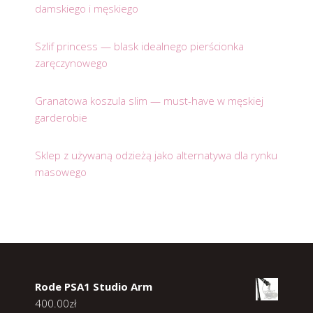
damskiego i męskiego
Szlif princess — blask idealnego pierścionka
zaręczynowego
Granatowa koszula slim — must-have w męskiej
garderobie
Sklep z używaną odzieżą jako alternatywa dla rynku
masowego
Rode PSA1 Studio Arm
400.00
zł