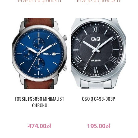
Przejdź do produktu
Przejdź do produktu
FOSSIL FS5850 MINIMALIST
Q&Q Q Q49B-003P
CHRONO
474.00
zł
195.00
zł