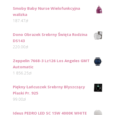
Smoby Baby Nurse Wielofunkcyjna
walizka
187.47
zł
Dono Obrazek Srebrny Święta Rodzina
DS143
220.00
zł
Zeppelin 7668-3 Lz126 Los Angeles GMT
Automatic
1 856.25
zł
Piękny Łańcuszek Srebrny Błyszczący
Płaski Pr. 925
99.00
zł
Ideus PEDRO LED SC 15W 4000K WHITE