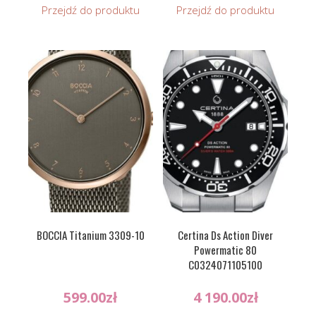
Przejdź do produktu
Przejdź do produktu
BOCCIA Titanium 3309-10
Certina Ds Action Diver
Powermatic 80
C0324071105100
599.00
zł
4 190.00
zł