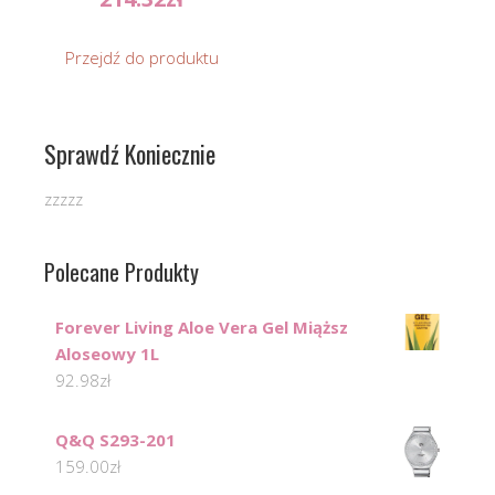
Przejdź do produktu
Sprawdź Koniecznie
zzzzz
Polecane Produkty
Forever Living Aloe Vera Gel Miąższ
Aloseowy 1L
92.98
zł
Q&Q S293-201
159.00
zł