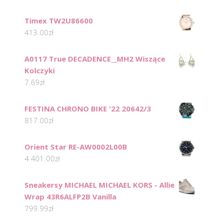
Timex TW2U86600
413.00
zł
A0117 True DECADENCE__MH2 Wiszące
Kolczyki
7.69
zł
FESTINA CHRONO BIKE '22 20642/3
817.00
zł
Orient Star RE-AW0002L00B
4 401.00
zł
Sneakersy MICHAEL MICHAEL KORS - Allie
Wrap 43R6ALFP2B Vanilla
799.99
zł