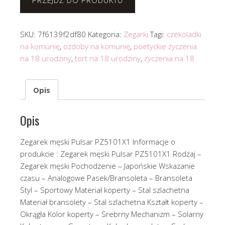
PRZEJDŹ DO PRODUKTU
SKU:
7f6139f2df80
Kategoria:
Zegarki
Tagi:
czekoladki
na komunię
,
ozdoby na komunię
,
poetyckie życzenia
na 18 urodziny
,
tort na 18 urodziny
,
życzenia na 18
Opis
Opis
Zegarek męski Pulsar PZ5101X1 Informacje o
produkcie : Zegarek męski Pulsar PZ5101X1 Rodzaj –
Zegarek męski Pochodzenie – Japońskie Wskazanie
czasu – Analogowe Pasek/Bransoleta – Bransoleta
Styl – Sportowy Materiał koperty – Stal szlachetna
Materiał bransolety – Stal szlachetna Kształt koperty –
Okrągła Kolor koperty – Srebrny Mechanizm – Solarny