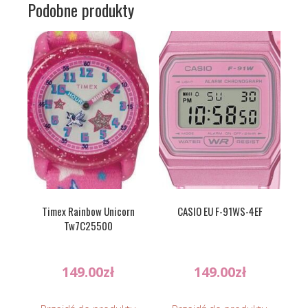
Podobne produkty
Timex Rainbow Unicorn
CASIO EU F-91WS-4EF
Tw7C25500
149.00
zł
149.00
zł