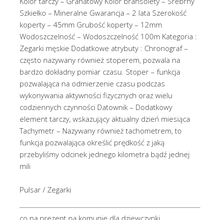
Kolor tarczy – Granatowy Kolor bransolety – Srebrny
Szkiełko – Mineralne Gwarancja – 2 lata Szerokość
koperty – 45mm Grubość koperty – 12mm
Wodoszczelność – Wodoszczelność 100m Kategoria :
Zegarki męskie Dodatkowe atrybuty : Chronograf –
często nazywany również stoperem, pozwala na
bardzo dokładny pomiar czasu. Stoper – funkcja
pozwalająca na odmierzenie czasu podczas
wykonywania aktywności fizycznych oraz wielu
codziennych czynności Datownik – Dodatkowy
element tarczy, wskazujący aktualny dzień miesiąca
Tachymetr – Nazywany również tachometrem, to
funkcja pozwalająca określić prędkość z jaką
przebyliśmy odcinek jednego kilometra bądź jednej
mili
Pulsar / Zegarki
co na prezent na komunie dla dziewczynki