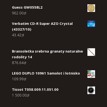
Guess GW0558L2
962.00
zł
Verbatim CD-R Super AZO Crystal
(43327/10)
43.42
zł
Bransoletka srebrna granaty naturalne
rodolity 14
876.64
zł
LEGO DUPLO 10961 Samolot i lotnisko
109.99
zł
Tissot T058.009.11.051.00
1 500.00
zł