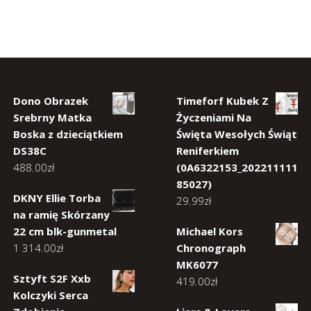
Dono Obrazek
Timeforf Kubek Z
Srebrny Matka
Życzeniami Na
Boska z dzieciątkiem
Święta Wesołych Świąt
DS38C
Reniferkiem
488.00
zł
(0A6322153_202211111
85027)
DKNY Ellie Torba
29.99
zł
na ramię Skórzany
22 cm blk-gunmetal
Michael Kors
1 314.00
zł
Chronograph
MK6077
Sztyft S2F Xxb
419.00
zł
Kolczyki Serca