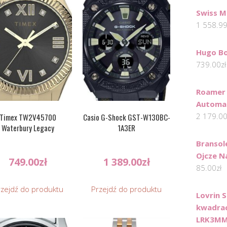
Swiss M
1 558.9
Hugo Bo
739.00
zł
Roamer 
Automat
2 179.0
Timex TW2V45700
Casio G-Shock GST-W130BC-
Waterbury Legacy
1A3ER
Bransol
Ojcze N
749.00
zł
1 389.00
zł
85.00
zł
rzejdź do produktu
Przejdź do produktu
Lovrin 
kwadrac
LRK3M