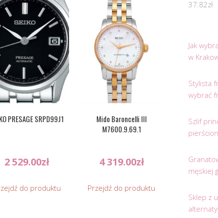
37.82
zł
Jak wybr
w Krakow
Stylista
wybrać f
IKO PRESAGE SRPD99J1
Mido Baroncelli III
Szlif pr
M7600.9.69.1
pierścio
Granatow
2 529.00
zł
4 319.00
zł
męskiej 
rzejdź do produktu
Przejdź do produktu
Sklep z 
alternat