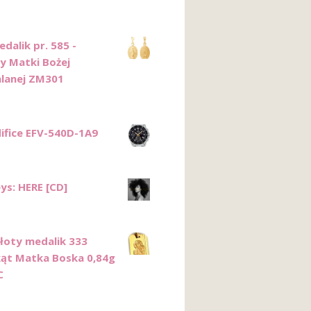
dalik pr. 585 -
 Matki Bożej
lanej ZM301
difice EFV-540D-1A9
eys: HERE [CD]
Złoty medalik 333
ąt Matka Boska 0,84g
C