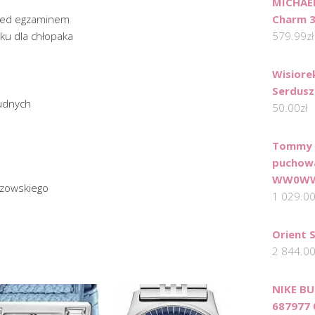
MICHAEL
rzed egzaminem
Charm 
zku dla chłopaka
579.99
zł
Wisiore
Serdus
rudnych
50.00
zł
Tommy H
puchow
WW0WW3
szowskiego
1 029.0
Orient 
2 844.0
NIKE BU
687977 