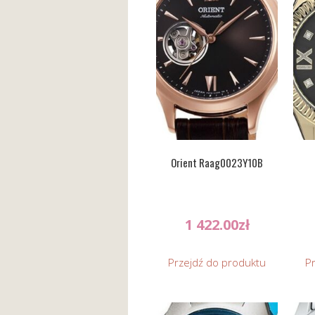
Orient Raag0023Y10B
1 422.00
zł
Przejdź do produktu
P