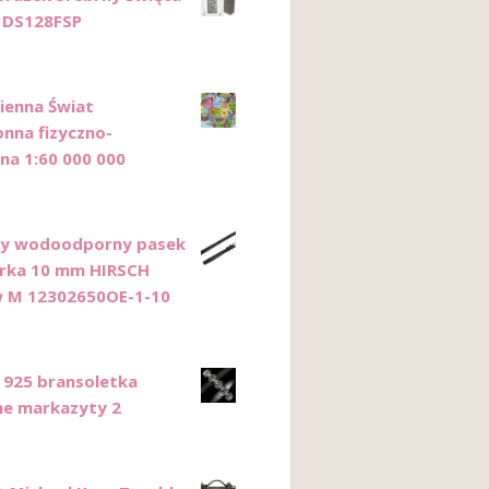
 DS128FSP
ienna Świat
nna fizyczno-
zna 1:60 000 000
ny wodoodporny pasek
rka 10 mm HIRSCH
 M 12302650OE-1-10
 925 bransoletka
ne markazyty 2