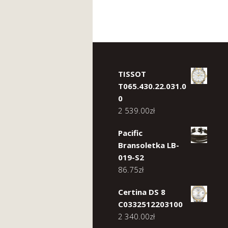
TISSOT
T065.430.22.031.0
0
2 539.00
zł
Pacific
Bransoletka LB-
019-S2
86.75
zł
Certina DS 8
C0332512203100
2 340.00
zł