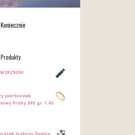
Koniecznie
 Produkty
TW2R29200
ty pierścionek
nowy Próby 585 gr. 1.45
razek Srebrny Święta