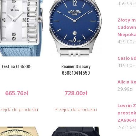
459.99
zł
Złoty me
Cudowny
Niepoka
439.00
zł
Casio E
419.00
zł
Festina F165385
Roamer Glossary
650810414550
Alicia K
29.99
zł
665.76
zł
728.00
zł
Lovrin 
rzejdź do produktu
Przejdź do produktu
prostok
ZA6064
265.56
zł