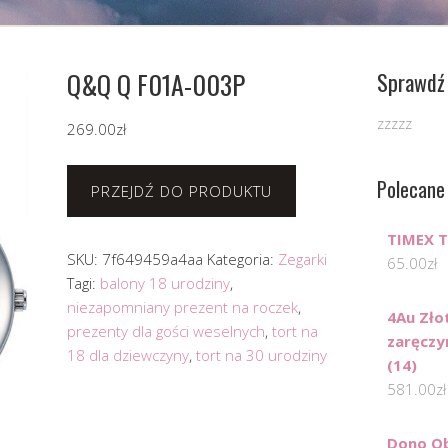
Q&Q Q F01A-003P
Sprawdź 
zzzzz
269.00
zł
Polecane
PRZEJDŹ DO PRODUKTU
TIMEX 
SKU:
7f649459a4aa
Kategoria:
Zegarki
65.00
zł
Tagi:
balony 18 urodziny
,
niezapomniany prezent na roczek
,
4Au Zło
prezenty dla gości weselnych
,
tort na
zaręczy
18 dla dziewczyny
,
tort na 30 urodziny
(14)
581.00
zł
Dono Ob