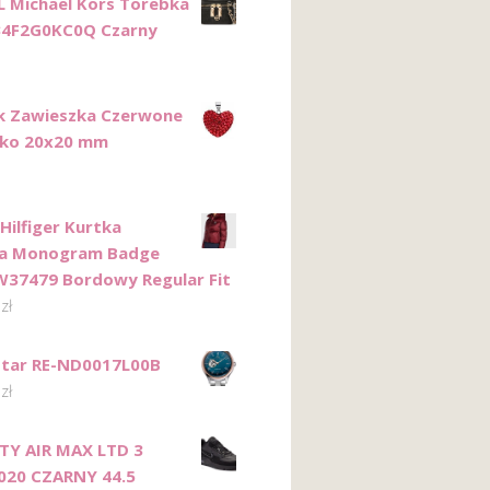
 Michael Kors Torebka
34F2G0KC0Q Czarny
k Zawieszka Czerwone
zko 20x20 mm
ilfiger Kurtka
a Monogram Badge
7479 Bordowy Regular Fit
0
zł
Star RE-ND0017L00B
0
zł
TY AIR MAX LTD 3
020 CZARNY 44.5