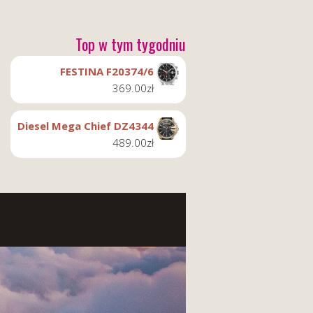
Top w tym tygodniu
FESTINA F20374/6
369.00
zł
Diesel Mega Chief DZ4344
489.00
zł