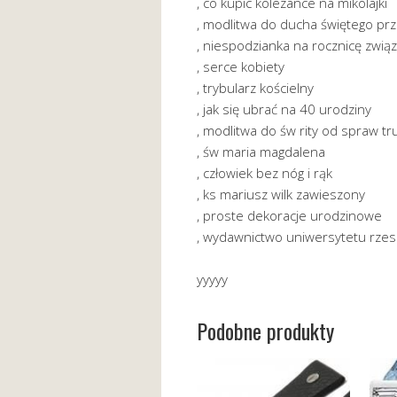
, co kupic kolezance na mikolajki
, modlitwa do ducha świętego p
, niespodzianka na rocznicę zwią
, serce kobiety
, trybularz kościelny
, jak się ubrać na 40 urodziny
, modlitwa do św rity od spraw t
, św maria magdalena
, człowiek bez nóg i rąk
, ks mariusz wilk zawieszony
, proste dekoracje urodzinowe
, wydawnictwo uniwersytetu rze
yyyyy
Podobne produkty