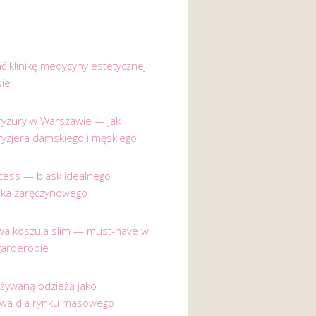
ać klinikę medycyny estetycznej
ie
 fryzury w Warszawie — jak
ryzjera damskiego i męskiego
incess — blask idealnego
nka zaręczynowego
a koszula slim — must-have w
garderobie
używaną odzieżą jako
ywa dla rynku masowego