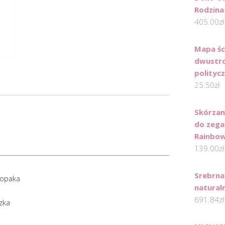
Rodzina
405.00
zł
Mapa śc
dwustro
polityc
25.50
zł
Skórza
do zega
Rainbow
139.00
zł
Srebrna
łopaka
natural
691.84
zł
zka