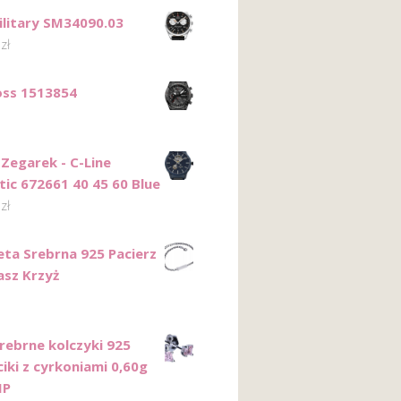
ilitary SM34090.03
9
zł
ss 1513854
Zegarek - C-Line
ic 672661 40 45 60 Blue
0
zł
eta Srebrna 925 Pacierz
asz Krzyż
Srebrne kolczyki 925
iki z cyrkoniami 0,60g
MP