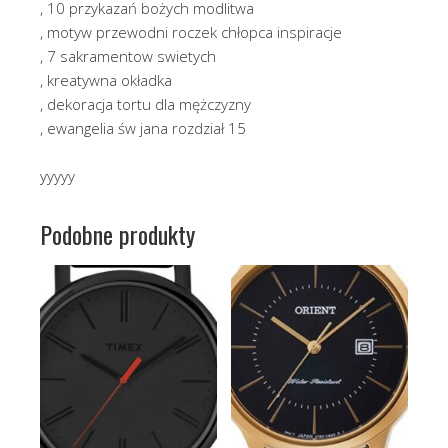
, 10 przykazań bożych modlitwa
, motyw przewodni roczek chłopca inspiracje
, 7 sakramentow swietych
, kreatywna okładka
, dekoracja tortu dla mężczyzny
, ewangelia św jana rozdział 15
yyyyy
Podobne produkty