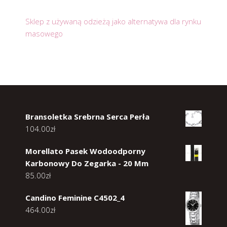
Sklep z używaną odzieżą jako alternatywa dla rynku
masowego
Bransoletka Srebrna Serca Perła
104.00
zł
Morellato Pasek Wodoodporny
Karbonowy Do Zegarka - 20 Mm
85.00
zł
Candino Feminine C4502_4
464.00
zł