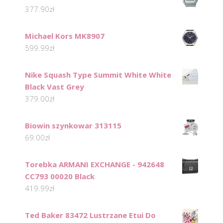
377.90
zł
Michael Kors MK8907
599.99
zł
Nike Squash Type Summit White White
Black Vast Grey
379.00
zł
Biowin szynkowar 313115
69.00
zł
Torebka ARMANI EXCHANGE - 942648
CC793 00020 Black
419.99
zł
Ted Baker 83472 Lustrzane Etui Do