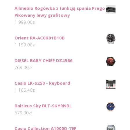
Allmeblo Rogówka z funkcją spania Prego
Pikowany lewy grafitowy
1 999.00
zł
Orient RA-AC0K01B10B
1 199.00
zł
DIESEL BABY CHIEF DZ4566
769.00
zł
Casio LK-S250 - keyboard
1 165.46
zł
Balticus Sky BLT-SKYRNBL
679.00
zł
Casio Collection A1000D-7EF