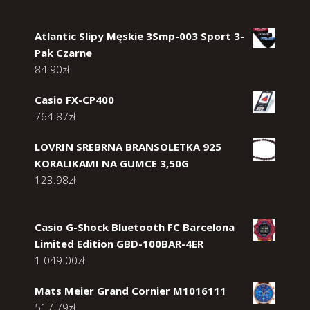
Atlantic Slipy Męskie 3Smp-003 Sport 3-
Pak Czarne
84.90
zł
Casio FX-CP400
764.87
zł
LOVRIN SREBRNA BRANSOLETKA 925
KORALIKAMI NA GUMCE 3,50G
123.98
zł
Casio G-Shock Bluetooth FC Barcelona
Limited Edition GBD-100BAR-4ER
1 049.00
zł
Mats Meier Grand Cornier M1016111
517.79
zł