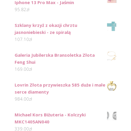
Iphone 13 Pro Max - Jaśmin
95.82
zł
Szklany krzyż z okazji chrztu
jasnoniebieski - ze spiralą
107.10
zł
Galeria Jubilerska Bransoletka Złota
Feng Shui
169.00
zł
Lovrin Złota przywieszka 585 duże i małe
serce diamenty
984.00
zł
Michael Kors Biżuteria - Kolczyki
MKC1405AN040
339.00
zł