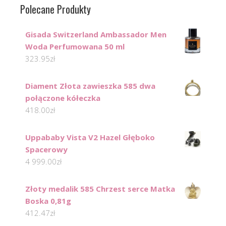
Polecane Produkty
Gisada Switzerland Ambassador Men
Woda Perfumowana 50 ml
323.95
zł
Diament Złota zawieszka 585 dwa
połączone kółeczka
418.00
zł
Uppababy Vista V2 Hazel Głęboko
Spacerowy
4 999.00
zł
Złoty medalik 585 Chrzest serce Matka
Boska 0,81g
412.47
zł