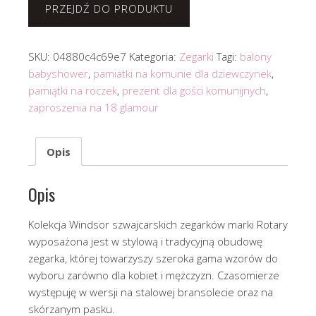
PRZEJDŹ DO PRODUKTU
SKU:
04880c4c69e7
Kategoria:
Zegarki
Tagi:
balony
babyshower
,
pamiatki na komunie dla dziewczynek
,
pamiątki na roczek
,
prezent dla gości komunijnych
,
zaproszenia na 18 glamour
Opis
Opis
Kolekcja Windsor szwajcarskich zegarków marki Rotary
wyposażona jest w stylową i tradycyjną obudowę
zegarka, której towarzyszy szeroka gama wzorów do
wyboru zarówno dla kobiet i mężczyzn. Czasomierze
występuję w wersji na stalowej bransolecie oraz na
skórzanym pasku.