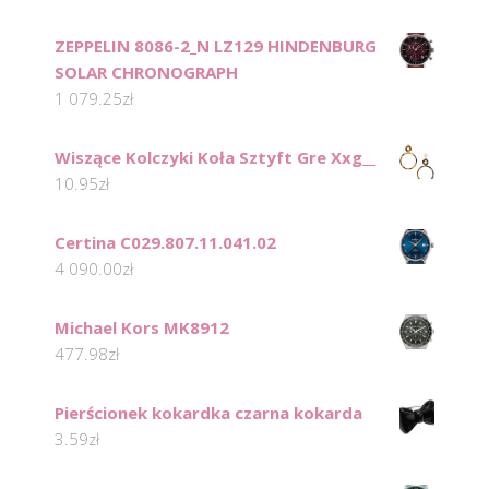
ZEPPELIN 8086-2_N LZ129 HINDENBURG
SOLAR CHRONOGRAPH
1 079.25
zł
Wiszące Kolczyki Koła Sztyft Gre Xxg__
10.95
zł
Certina C029.807.11.041.02
4 090.00
zł
Michael Kors MK8912
477.98
zł
Pierścionek kokardka czarna kokarda
3.59
zł