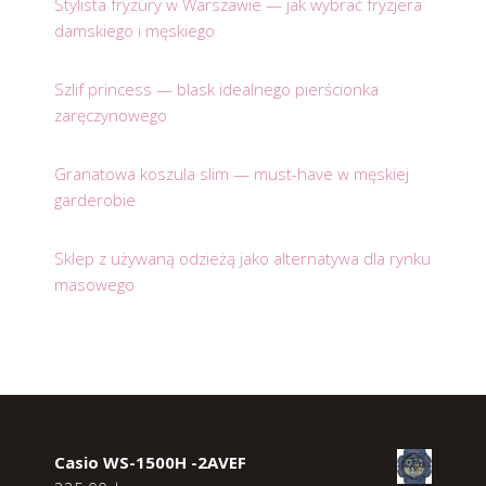
Stylista fryzury w Warszawie — jak wybrać fryzjera
damskiego i męskiego
Szlif princess — blask idealnego pierścionka
zaręczynowego
Granatowa koszula slim — must-have w męskiej
garderobie
Sklep z używaną odzieżą jako alternatywa dla rynku
masowego
Casio WS-1500H -2AVEF