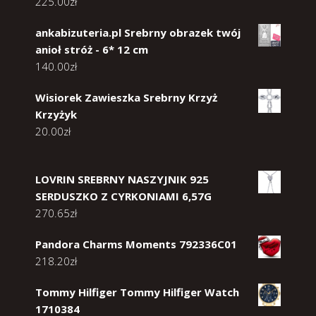
225.00
zł
ankabizuteria.pl Srebrny obrazek twój
anioł stróż - 6* 12 cm
140.00
zł
Wisiorek Zawieszka Srebrny Krzyż
Krzyżyk
20.00
zł
LOVRIN SREBRNY NASZYJNIK 925
SERDUSZKO Z CYRKONIAMI 6,57G
270.65
zł
Pandora Charms Moments 792336C01
218.20
zł
Tommy Hilfiger Tommy Hilfiger Watch
1710384