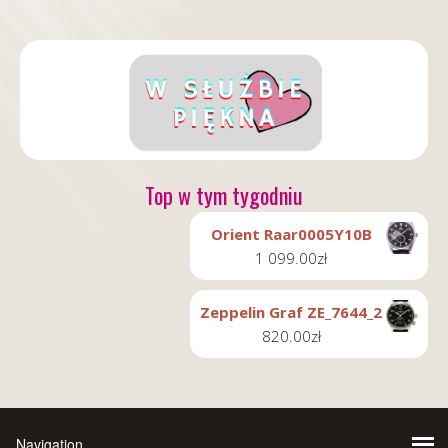
Top w tym tygodniu
Orient Raar0005Y10B
1 099.00
zł
Zeppelin Graf ZE_7644_2
820.00
zł