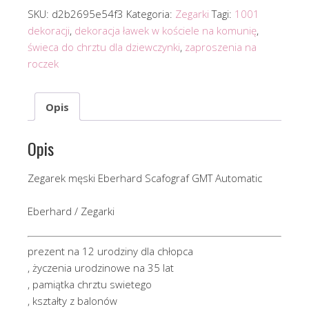
SKU:
d2b2695e54f3
Kategoria:
Zegarki
Tagi:
1001
dekoracji
,
dekoracja ławek w kościele na komunię
,
świeca do chrztu dla dziewczynki
,
zaproszenia na
roczek
Opis
Opis
Zegarek męski Eberhard Scafograf GMT Automatic
Eberhard / Zegarki
prezent na 12 urodziny dla chłopca
, życzenia urodzinowe na 35 lat
, pamiątka chrztu swietego
, kształty z balonów