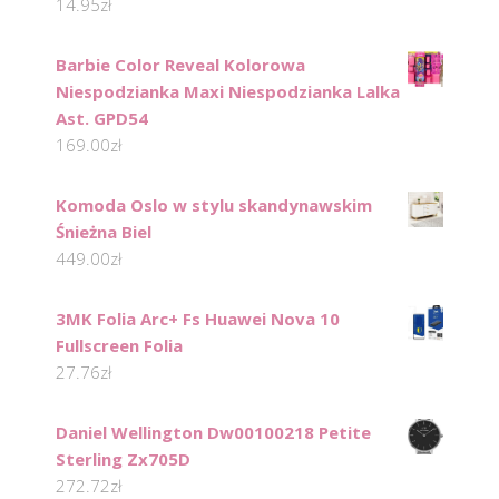
14.95
zł
Barbie Color Reveal Kolorowa
Niespodzianka Maxi Niespodzianka Lalka
Ast. GPD54
169.00
zł
Komoda Oslo w stylu skandynawskim
Śnieżna Biel
449.00
zł
3MK Folia Arc+ Fs Huawei Nova 10
Fullscreen Folia
27.76
zł
Daniel Wellington Dw00100218 Petite
Sterling Zx705D
272.72
zł