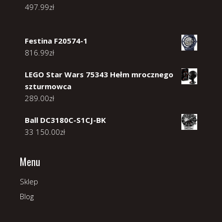
497.99
zł
Festina F20574-1
816.99
zł
LEGO Star Wars 75343 Hełm mrocznego
szturmowca
289.00
zł
Ball DC3180C-S1CJ-BK
33 150.00
zł
Menu
Sklep
Blog