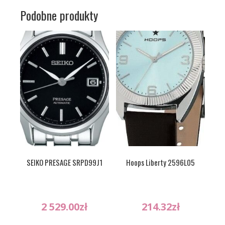
Podobne produkty
SEIKO PRESAGE SRPD99J1
Hoops Liberty 2596L05
2 529.00
zł
214.32
zł