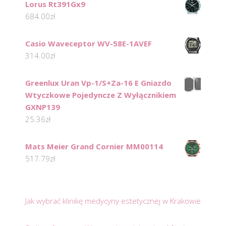
Lorus Rt391Gx9
684.00
zł
Casio Waveceptor WV-58E-1AVEF
314.00
zł
Greenlux Uran Vp-1/S+Za-16 E Gniazdo
Wtyczkowe Pojedyncze Z Wyłącznikiem
GXNP139
25.36
zł
Mats Meier Grand Cornier MM00114
517.79
zł
Jak wybrać klinikę medycyny estetycznej w Krakowie