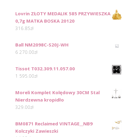
Lovrin ZŁOTY MEDALIK 585 PRZYWIESZKA
0,7g MATKA BOSKA 20120
316.85
zł
Ball NM2098C-S20J-WH
6 270.00
zł
Tissot T032.309.11.057.00
1 595.00
zł
Moreli Komplet Kolędowy 30CM Stal
Nierdzewna kropidło
329.00
zł
BM0871 Reclaimed VINTAGE__NB9
Kolczyki Zawieszki