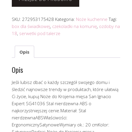
SKU:
272953175428
Kategoria:
Noże kuchenne
Tagi:
box dla świadkowej
,
czekoladki na komunię
,
ozdoby na
18
,
serwetki pod talerze
Opis
Opis
Jeśli lubisz dbać o każdy szczegół swojego domu i
śledzić najnowsze trendy w produktach, które ułatwią
Ci życie, kupuj Noże do Krojenia mięsa San Ignacio
Expert SG41036 Stal nierdzewna ABS o
najkorzystniejszej cenie.Materiał: Stal
nierdzewnaABSWłaściwości:
ErgonomicznySatynoweWymiary ok.: 20 cmKolor:
SatynoweRodzaj: Noże do Krojenia mięsa