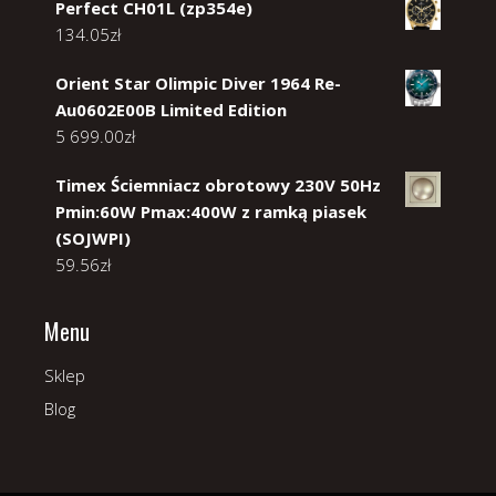
Perfect CH01L (zp354e)
134.05
zł
Orient Star Olimpic Diver 1964 Re-
Au0602E00B Limited Edition
5 699.00
zł
Timex Ściemniacz obrotowy 230V 50Hz
Pmin:60W Pmax:400W z ramką piasek
(SOJWPI)
59.56
zł
Menu
Sklep
Blog