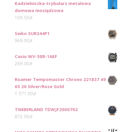
Kadzielniczka-trybularz metalowa
domowa mosiądzowa
109.50
zł
Seiko SUR344P1
969.00
zł
Casio WV-58R-1AEF
269.00
zł
Roamer Tempomaster Chrono 221837 49
65 20 Silver/Rose Gold
1 571.00
zł
TIMBERLAND TDWJF2000702
872.00
zł