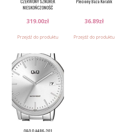
CZERWONY SZNUREK
Pleciony Baza Koralik
NIESKOŃCZONOŚĆ
319.00
zł
36.89
zł
Przejdź do produktu
Przejdź do produktu
Q&Q Q A486-201