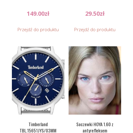
149.00
zł
29.50
zł
Przejdź do produktu
Przejdź do produktu
Timberland
Soczewki HOYA 1.60 z
TBL.15651JYS/03MM
antyrefleksem