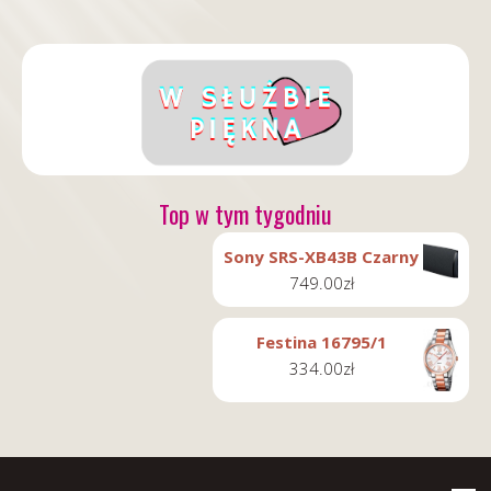
Top w tym tygodniu
Sony SRS-XB43B Czarny
749.00
zł
Festina 16795/1
334.00
zł