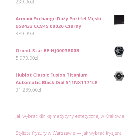
239.00
zł
Armani Exchange Duży Portfel Męski
958433 CC845 00020 Czarny
389.99
zł
Orient Star RE-HJ0003B00B
5 970.00
zł
Hublot Classic Fusion Titanium
Automatic Black Dial 511NX1171LR
31 289.00
zł
Jak wybrać klinikę medycyny estetycznej w Krakowie
Stylista fryzury w Warszawie — jak wybrać fryzjera