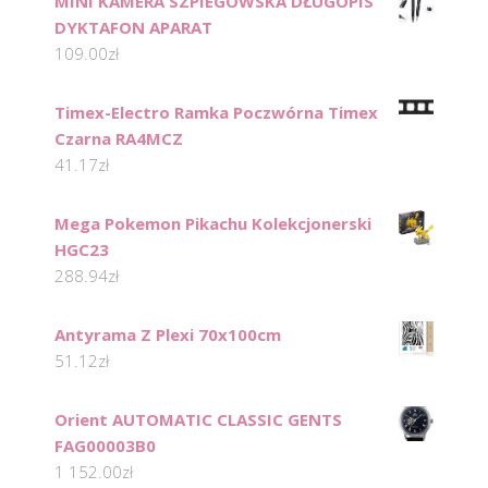
MINI KAMERA SZPIEGOWSKA DŁUGOPIS
DYKTAFON APARAT
109.00
zł
Timex-Electro Ramka Poczwórna Timex
Czarna RA4MCZ
41.17
zł
Mega Pokemon Pikachu Kolekcjonerski
HGC23
288.94
zł
Antyrama Z Plexi 70x100cm
51.12
zł
Orient AUTOMATIC CLASSIC GENTS
FAG00003B0
1 152.00
zł