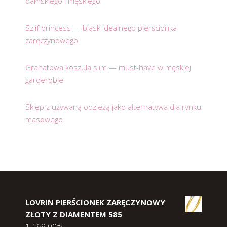
damskiego i męskiego
Szlif princess — blask idealnego pierścionka
zaręczynowego
Granatowa koszula slim — must-have w męskiej
garderobie
Sklep z używaną odzieżą jako alternatywa dla rynku
masowego
LOVRIN PIERŚCIONEK ZARĘCZYNOWY
ZŁOTY Z DIAMENTEM 585
1 169.00
zł