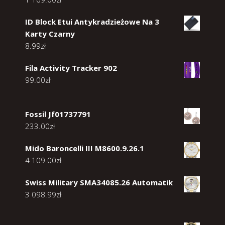
ID Block Etui Antykradzieżowe Na 3
Karty Czarny
8.99
zł
Fila Activity Tracker 902
99.00
zł
Fossil Jf01737791
233.00
zł
Mido Baroncelli III M8600.9.26.1
4 109.00
zł
Swiss Military SMA34085.26 Automatik
3 098.99
zł