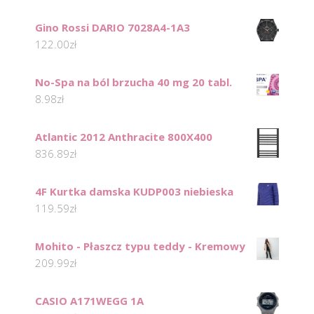
Gino Rossi DARIO 7028A4-1A3
122.00
zł
No-Spa na ból brzucha 40 mg 20 tabl.
8.98
zł
Atlantic 2012 Anthracite 800X400
836.89
zł
4F Kurtka damska KUDP003 niebieska
119.59
zł
Mohito - Płaszcz typu teddy - Kremowy
209.99
zł
CASIO A171WEGG 1A