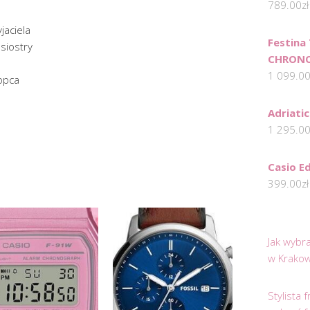
789.00
zł
jaciela
Festina
siostry
CHRONO
1 099.0
łopca
Adriati
1 295.0
Casio E
399.00
zł
Jak wybr
w Krakow
Stylista