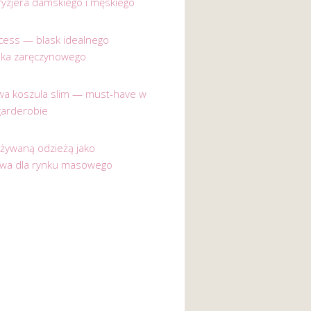
ryzjera damskiego i męskiego
incess — blask idealnego
nka zaręczynowego
a koszula slim — must-have w
garderobie
używaną odzieżą jako
ywa dla rynku masowego