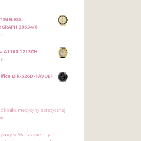
 TIMELESS
GRAPH 20634/6
0
zł
ca A1160.1213CH
0
zł
difice EFR-526D-1AVUEF
ać klinikę medycyny estetycznej
ie
 fryzury w Warszawie — jak