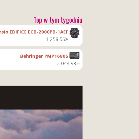
Top w tym tygodniu
asio EDIFICE ECB-2000PB-1AEF
1 258.56
zł
Behringer PMP1680S
2 044.93
zł