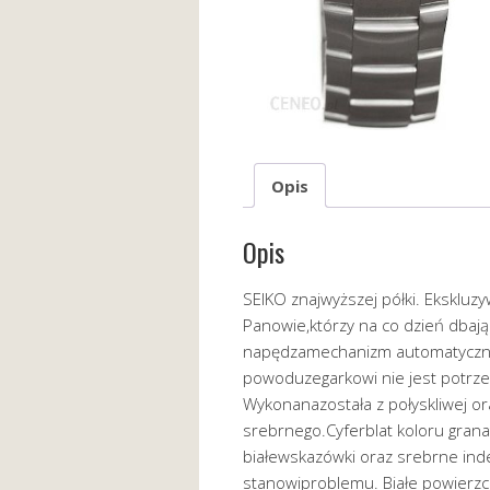
Opis
Opis
SEIKO znajwyższej półki. Ekskluzy
Panowie,którzy na co dzień dbaj
napędzamechanizm automatyczny 
powoduzegarkowi nie jest potrzeb
Wykonanazostała z połyskliwej or
srebrnego.Cyferblat koloru grana
białewskazówki oraz srebrne inde
stanowiproblemu. Białe powierzc