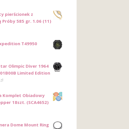
ty pierścionek z
 Próby 585 gr. 1.06 (11)
xpedition T49950
Star Olimpic Diver 1964
01B00B Limited Edition
0
zł
a Komplet Obiadowy
epper 18szt. (SCA4652)
mera Dome Mount Ring