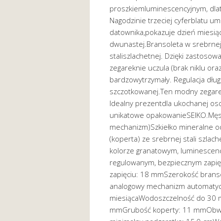
proszkiemluminescencyjnym, dlate
Nagodzinie trzeciej cyferblatu 
datownika,pokazuje dzień miesiąc
dwunastej.Bransoleta w srebrnej 
staliszlachetnej. Dzięki zastoso
zegareknie uczula (brak niklu ora
bardzowytrzymały. Regulacja długo
szczotkowanej.Ten modny zegarek
Idealny prezentdla ukochanej o
unikatowe opakowanieSEIKO.Męski
mechanizm)Szkiełko mineralne o
(koperta) ze srebrnej stali szlac
kolorze granatowym, luminescen
regulowanym, bezpiecznym zapięc
zapięciu: 18 mmSzerokość brans
analogowy mechanizm automatycz
miesiącaWodoszczelność do 30 m 
mmGrubość koperty: 11 mmObwó