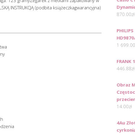
aga: 123 gramyZegarek z metkami zapakowany w
Dynamic
SKĄ INSTRUKCJĄ (podbita książeczkagwarancyjna)
870.00
zł
PHILIPS
HD9870
1 699.0
itwa
iny
FRANK 1
446.88
zł
Obraz 
Częstoc
przecie
14.00
zł
ch
4Au Zło
odzenia
cyrkonią