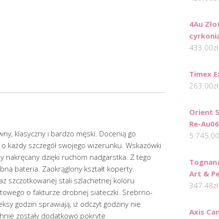
4Au Zło
cyrkonią
433.00
zł
Timex E
263.00
zł
Orient 
Re-Au06
wny, klasyczny i bardzo męski. Docenią go
5 745.0
ą o każdy szczegół swojego wizerunku. Wskazówki
nakręcany dzięki ruchom nadgarstka. Z tego
Tognan
na bateria. Zaokrąglony kształt koperty.
Art & P
az szczotkowanej stali szlachetnej koloru
347.48
zł
towego o fakturze drobnej siateczki. Srebrno-
ksy godzin sprawiają, iż odczyt godziny nie
Axis Ca
hnie zostały dodatkowo pokryte