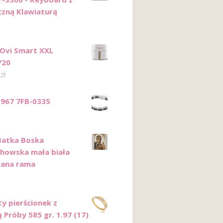
zną Klawiaturą
 Ovi Smart XXL
/20
0
zł
967 7FB-0335
Matka Boska
howska mała biała
rana rama
ty pierścionek z
 Próby 585 gr. 1.97 (17)