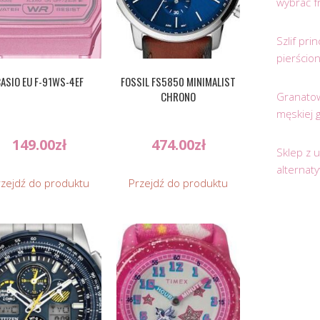
wybrać f
Szlif pr
pierścio
ASIO EU F-91WS-4EF
FOSSIL FS5850 MINIMALIST
CHRONO
Granatow
męskiej 
149.00
zł
474.00
zł
Sklep z 
alternat
rzejdź do produktu
Przejdź do produktu