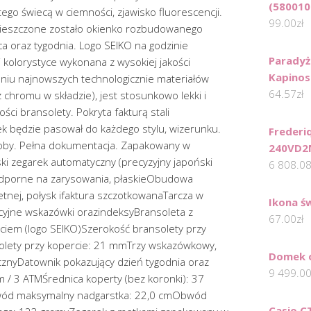
(580010
go świecą w ciemności, zjawisko fluorescencji.
99.00
zł
umieszczone zostało okienko rozbudowanego
a oraz tygodnia. Logo SEIKO na godzinie
Paradyż
kolorystyce wykonana z wysokiej jakości
Kapinos
waniu najnowszych technologicznie materiałów
64.57
zł
z chromu w składzie), jest stosunkowo lekki i
ści bransolety. Pokryta fakturą stali
 będzie pasował do każdego stylu, wizerunku.
Frederi
soby. Pełna dokumentacja. Zapakowany w
240VD2N
 zegarek automatyczny (precyzyjny japoński
6 808.0
dporne na zarysowania, płaskieObudowa
hetnej, połysk ifaktura szczotkowanaTarcza w
Ikona ś
cyjne wskazówki orazindeksyBransoleta z
67.00
zł
iem (logo SEIKO)Szerokość bransolety przy
olety przy kopercie: 21 mmTrzy wskazówkowy,
Domek 
nyDatownik pokazujący dzień tygodnia oraz
9 499.0
/ 3 ATMŚrednica koperty (bez koronki): 37
d maksymalny nadgarstka: 22,0 cmObwód
Casio C