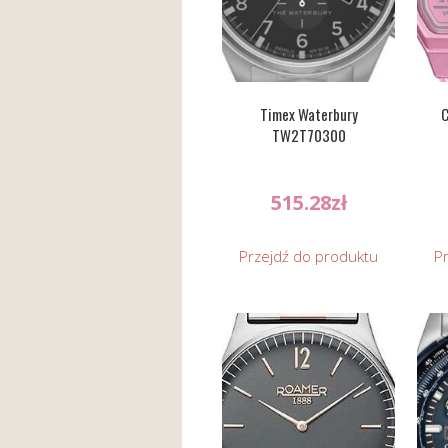
Timex Waterbury
C
TW2T70300
515.28
zł
Przejdź do produktu
P