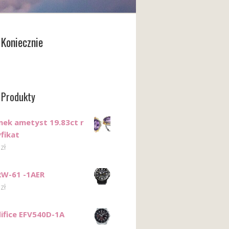
Koniecznie
 Produkty
onek ametyst 19.83ct r
fikat
0
zł
RW-61 -1AER
0
zł
difice EFV540D-1A