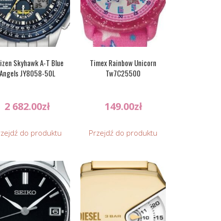
izen Skyhawk A-T Blue
Timex Rainbow Unicorn
Angels JY8058-50L
Tw7C25500
2 682.00
zł
149.00
zł
rzejdź do produktu
Przejdź do produktu