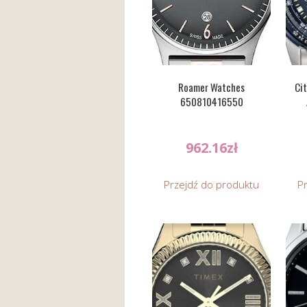
Roamer Watches
Cit
650810416550
962.16
zł
Przejdź do produktu
P