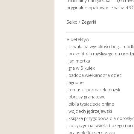
minimalny nadgarstka: 15,0 cmW
oryginalne opakowanie wraz zPOL
Seiko / Zegarki
e-detektyw
, chwała na wysokości bogu modl
, prezent dla myśliwego na urodz
, jan mertka
, gra w 5 kulek
, ozdoba wielkanocna dzieci
, agnone
, tomasz kaczmarek muzyk
, obrusy granatowe
, biblia tysiaclecia online
, wojciech jędrzejewski
, książka przygodowa dla dorosły
, co zyczyc na swieta bozego nar
, bransoletka serduszka