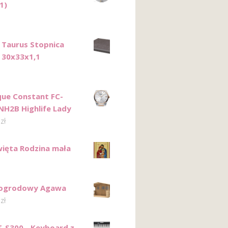
1)
 Taurus Stopnica
 30x33x1,1
que Constant FC-
H2B Highlife Lady
8
zł
więta Rodzina mała
ogrodowy Agawa
0
zł
T-S300 - Keyboard z