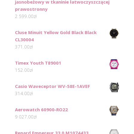
jasnobeżowy w tkaninie łatwoczyszczącej
prawostronny
2 599.00
zł
Cluse Minuit Yellow Gold Black Black
CL30004
371.00
zł
Timex Youth T89001
152.00
zł
Casio Waveceptor WV-58E-1AVEF
314.00
zł
Aerowatch 60900-RO22
9 027.00
zł
Renard Empereur 33.0 M1074433