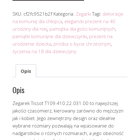
SKU:
cf2fc9521b2f
Kategoria:
Zegarki
Tagi:
dekoracje
na komunię dla chłopca
,
elegancki prezent na 40
urodziny dla niej
,
pamiątka dla gości komunijnych
,
pamiątki komunijne dla dziewczynki
,
prezent na
urodzenie dziecka
,
prośba o bycie chrzestnym
,
życzenia na 18 dla dziewczyny
Opis
Opis
Zegarek Tissot T109.410.22.031.00 to najwyższej
jakości czasomierz, kierowany zarówno do mężczyzn
jak i kobiet. Jego zewnętrzny design oraz idealnie
wybrane rozmiary pozwalają na wpasowanie do
nadgarstków o różnych rozmiarach, a jego obecność