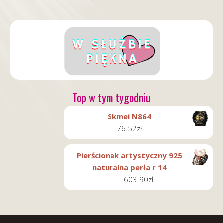
Top w tym tygodniu
Skmei N864
76.52
zł
Pierścionek artystyczny 925
naturalna perła r 14
603.90
zł