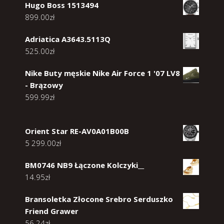
Hugo Boss 1513494
899.00
zł
Adriatica A3643.5113Q
525.00
zł
Nike Buty męskie Nike Air Force 1 '07 LV8
- Brązowy
599.99
zł
Orient Star RE-AV0A01B00B
5 299.00
zł
BM0746 NB9 Łączone Kolczyki__
14.95
zł
Bransoletka Złocone Srebro Serduszko
Friend Grawer
56.24
zł