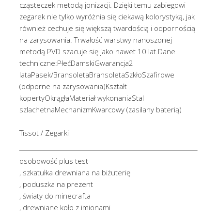
cząsteczek metodą jonizacji. Dzięki temu zabiegowi
zegarek nie tylko wyróżnia się ciekawą kolorystyką, jak
również cechuje się większą twardością i odpornością
na zarysowania. Trwałość warstwy nanoszonej
metodą PVD szacuje się jako nawet 10 lat.Dane
techniczne:PłećDamskiGwarancja2
lataPasek/BransoletaBransoletaSzkłoSzafirowe
(odporne na zarysowania)Kształt
kopertyOkrągłaMateriał wykonaniaStal
szlachetnaMechanizmKwarcowy (zasilany baterią)
Tissot / Zegarki
osobowość plus test
, szkatułka drewniana na biżuterię
, poduszka na prezent
, światy do minecrafta
, drewniane koło z imionami