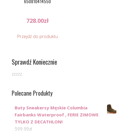
650810414550
728.00
zł
Przejdź do produktu
Sprawdź Koniecznie
zzzzz
Polecane Produkty
Buty Sneakersy Męskie Columbia
Fairbanks Waterproof , FERIE ZIMOWE
TYLKO Z DECATHLON!
599.99
zł