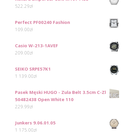
522.29
zł
Perfect PF00240 Fashion
109.00
zł
Casio W-213-1AVEF
209.00
zł
SEIKO SRPE57K1
1 139.00
zł
Pasek Męski HUGO - Zula Belt 3.5cm C-Zl
50482438 Open White 110
229.99
zł
Junkers 9.06.01.05
1 175.00
zł