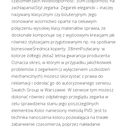
czasomierzach.Wodoodporność: 30m (odporność na
zachlapania)Styl zegarka: Zegarek elegancki – inaczej
nazywany klasycznym czy biżuteryjnym. Jego
stonowane wzornictwo oparte na ciekawym
połączeniu wysokiej klasy materiałów sprawia, że
doskonale komponuje się z wyjściowymi kreacjami jak
również stylizacjami przygotowanymi np. na spotkanie
biznesoweŚrednica koperty: 38mmPozłacany: w
kolorze żółtego złota2 letnia gwarancja producenta:
Oznacza okres, w którym w przypadku jakichkolwiek
problemów z zegarkiem (z wyłączeniem uszkodzeń
mechanicznych) możesz skorzystać z prawa do
reklamacji i odesłać go do autoryzowanego serwisu
Swatch Group w Warszawie. W serwisie tym możesz
dokonać również odpłatnego przeglądu zegarka w
celu sprawdzenia stanu jego poszczególnych
elementów.Kolor naniesiony metodą PVD: Jest to
technika nanoszenia koloru pozwalająca na trwałe
zabarwienie czasomierza, poprzez nakładanie