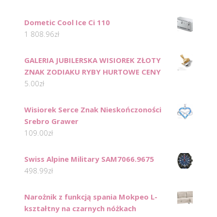
Dometic Cool Ice Ci 110
1 808.96
zł
GALERIA JUBILERSKA WISIOREK ZŁOTY
ZNAK ZODIAKU RYBY HURTOWE CENY
5.00
zł
Wisiorek Serce Znak Nieskończoności
Srebro Grawer
109.00
zł
Swiss Alpine Military SAM7066.9675
498.99
zł
Narożnik z funkcją spania Mokpeo L-
kształtny na czarnych nóżkach