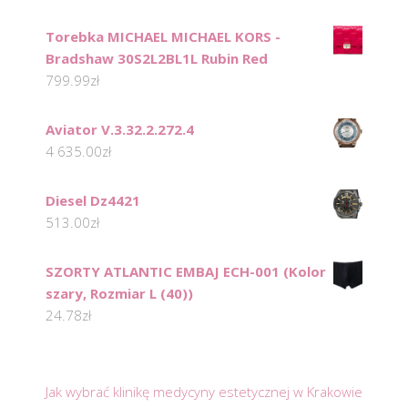
Torebka MICHAEL MICHAEL KORS -
Bradshaw 30S2L2BL1L Rubin Red
799.99
zł
Aviator V.3.32.2.272.4
4 635.00
zł
Diesel Dz4421
513.00
zł
SZORTY ATLANTIC EMBAJ ECH-001 (Kolor
szary, Rozmiar L (40))
24.78
zł
Jak wybrać klinikę medycyny estetycznej w Krakowie