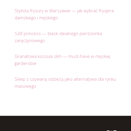
Stylista fryzury w Warszawie — jak wybrać fryzjera
damskiego i męskiego
Szlif princess — blask idealnego pierścionka
zaręczynowego
Granatowa koszula slim — must-have w męskiej
garderobie
Sklep z używaną odzieżą jako alternatywa dla rynku
masowego