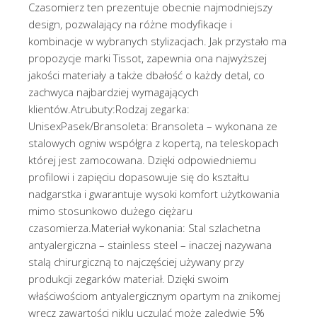
Czasomierz ten prezentuje obecnie najmodniejszy
design, pozwalający na różne modyfikacje i
kombinacje w wybranych stylizacjach. Jak przystało ma
propozycje marki Tissot, zapewnia ona najwyższej
jakości materiały a także dbałość o każdy detal, co
zachwyca najbardziej wymagających
klientów.Atrubuty:Rodzaj zegarka:
UnisexPasek/Bransoleta: Bransoleta – wykonana ze
stalowych ogniw współgra z kopertą, na teleskopach
której jest zamocowana. Dzięki odpowiedniemu
profilowi i zapięciu dopasowuje się do kształtu
nadgarstka i gwarantuje wysoki komfort użytkowania
mimo stosunkowo dużego ciężaru
czasomierza.Materiał wykonania: Stal szlachetna
antyalergiczna – stainless steel – inaczej nazywana
stalą chirurgiczną to najczęściej używany przy
produkcji zegarków materiał. Dzięki swoim
właściwościom antyalergicznym opartym na znikomej
wręcz zawartości niklu uczulać może zaledwie 5%