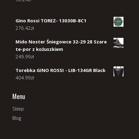
Gino Rossi TOREZ- 13030B-8C1
276.42
zł
Mido Noster Śniegowce 32-29 28 Szare
te-por z kożuszkiem
249.99
zł
Torebka GINO ROSSI - LIB-134GR Black
404.99
zł
Menu
Sklep
Blog