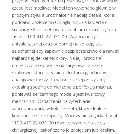
przynosi dużo komfortu i pewności, iż kontrolowanie
czasu jest możliwe. Model ten wykonano głównie w
prostym stylu, a urozmaicenia nadają detale, które
poddano pozłoceniu.Okrągła, smukła koperta o
średnicy 38 milimetrów to „centrum czasu” zegarka
Tissot T109.410.22.031.00. Wykonano ją z
antyalergicznej oraz odpornej na korozję stali
szlachetnej aby zapewnić bezpieczeństwo dla nawet
najbardziej delikatnej skóry. Na jej „przodzie”
umieszczono odporne na zarysowania szkło
szafirowe, które idealnie pełni funkcję ochrony
analogowej tarczy. To właśnie z niej odczytamy
aktualną godzinę odmierzoną z perfekcją mistrza,
ponieważ sercem tego modelu jest kwarcowy
mechanizm. Oznaczenia na cyferblacie
zaproponowano w kolorze złota, który idealnie
komponuje się z kopertą. Mocowanie zegarka Tissot
T109.410.22.031.00 również wykonano ze stali
chirurgicznej i zakończono je zapięciem jubilerskim.