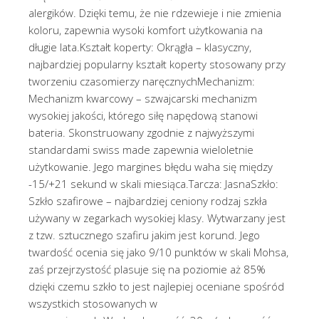
alergików. Dzięki temu, że nie rdzewieje i nie zmienia
koloru, zapewnia wysoki komfort użytkowania na
długie lata.Kształt koperty: Okrągła – klasyczny,
najbardziej popularny kształt koperty stosowany przy
tworzeniu czasomierzy naręcznychMechanizm:
Mechanizm kwarcowy – szwajcarski mechanizm
wysokiej jakości, którego siłę napędową stanowi
bateria. Skonstruowany zgodnie z najwyższymi
standardami swiss made zapewnia wieloletnie
użytkowanie. Jego margines błędu waha się między
-15/+21 sekund w skali miesiąca.Tarcza: JasnaSzkło:
Szkło szafirowe – najbardziej ceniony rodzaj szkła
używany w zegarkach wysokiej klasy. Wytwarzany jest
z tzw. sztucznego szafiru jakim jest korund. Jego
twardość ocenia się jako 9/10 punktów w skali Mohsa,
zaś przejrzystość plasuje się na poziomie aż 85%
dzięki czemu szkło to jest najlepiej oceniane spośród
wszystkich stosowanych w