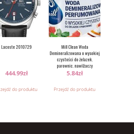
Lacoste 2010729
Mill Clean Woda
Demineralizowana o wysokiej
czystości do żelazek.
parownic. nawilżaczy
powietrza Grapefruit 1.22l
444.99
zł
5.84
zł
rzejdź do produktu
Przejdź do produktu