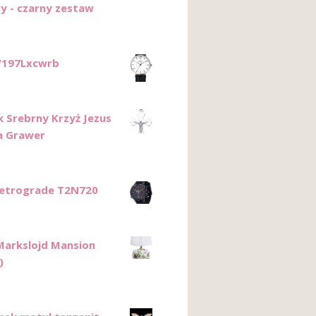
y - czarny zestaw
V197Lxcwrb
k Srebrny Krzyż Jezus
a Grawer
etrograde T2N720
arkslojd Mansion
)