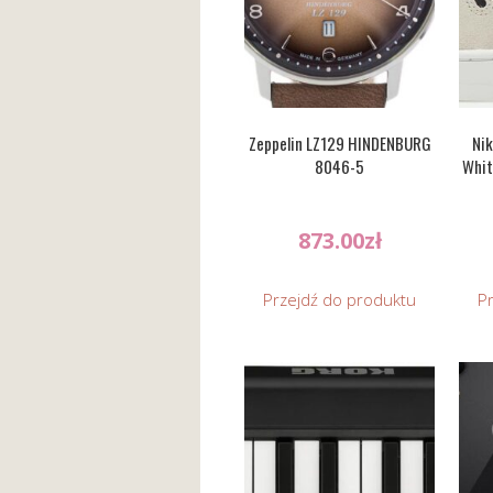
Zeppelin LZ129 HINDENBURG
Nik
8046-5
Whit
873.00
zł
Przejdź do produktu
P