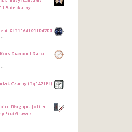
onek motyl tanzanit
11.5 delikatny
Gent Xl T1164101104700
0
zł
 Kors Diamond Darci
2
zł
udzik Czarny (Tq1421Ef)
Pióro Długopis Jotter
y Etui Grawer