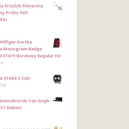
ny krzyżyk klasyczny
ny Próby 925
IX)
ilfiger Kurtka
a Monogram Badge
7479 Bordowy Regular Fit
0
zł
d 31069.3 CAD
00
zł
Nowodvorski Van Gogh
51 Kinkiet