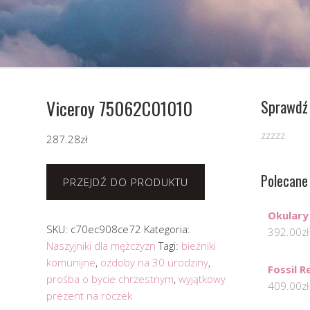
Viceroy 75062C01010
Sprawdź 
zzzzz
287.28
zł
Polecane
PRZEJDŹ DO PRODUKTU
Okulary
SKU:
c70ec908ce72
Kategoria:
392.00
zł
Naszyjniki dla mężczyzn
Tagi:
bieżniki
komunijne
,
ozdoby na 30 urodziny
,
Fossil 
prośba o bycie chrzestnym
,
wyjątkowy
409.00
zł
prezent na roczek