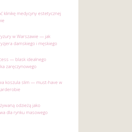
ać klinikę medycyny estetycznej
ie
 fryzury w Warszawie — jak
ryzjera damskiego i męskiego
incess — blask idealnego
nka zaręczynowego
a koszula slim — must-have w
garderobie
używaną odzieżą jako
ywa dla rynku masowego