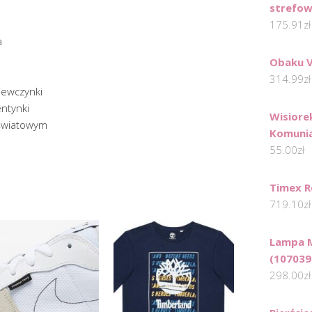
strefow
175.91
zł
a
Obaku 
314.99
zł
iewczynki
entynki
Wisiore
 światowym
Komuni
55.00
zł
Timex R
719.10
zł
Lampa M
(107039
298.00
zł