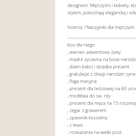
designem. Mężczyźni i kobiety, k
stylem, pokochają elegancką i od
Viceroy / Naszyjniki dla mężczyzn
box dla niego
, wieniec adwentowy żywy
, madre zyczenia na boze narodz
, dzien babci i dziadka prezent
, gratulacje z okazji narodzin syna
, flaga maryjna
, prezent dla teściowej na 60 uro
, modlitwa do sw. rity
, prezent dla męża na 15 rocznic
, zegar z grawerem
, spiewnik koscielny
, c lewis
, rozważania na wielki post