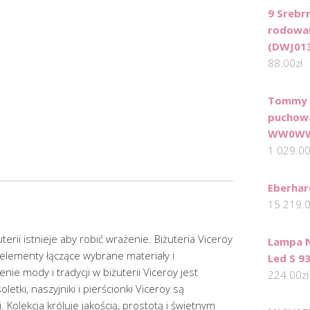
9 Srebr
rodowa
(DWJ013
88.00
zł
Tommy H
puchow
WW0WW3
1 029.0
Eberhar
15 219.
erii istnieje aby robić wrażenie. Biżuteria Viceroy
Lampa 
 elementy łączące wybrane materiały i
Led S 93
ie mody i tradycji w biżuterii Viceroy jest
224.00
zł
oletki, naszyjniki i pierścionki Viceroy są
Kolekcja króluje jakością, prostotą i świetnym