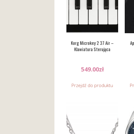
Korg Microkey 2 37 Air –
Ap
Klawiatura Sterująca
549.00
zł
Przejdź do produktu
P