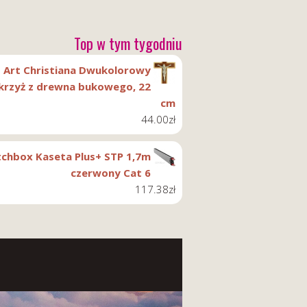
Top w tym tygodniu
Art Christiana Dwukolorowy
krzyż z drewna bukowego, 22
cm
44.00
zł
tchbox Kaseta Plus+ STP 1,7m
czerwony Cat 6
117.38
zł