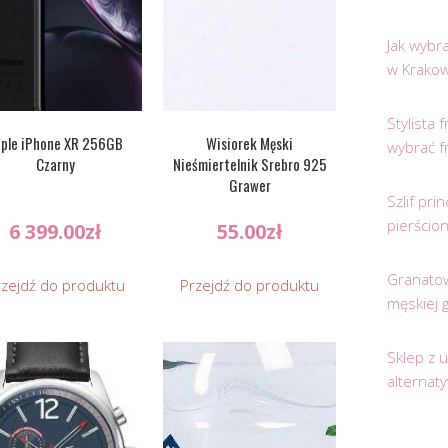
Jak wybr
w Krakow
Stylista
ple iPhone XR 256GB
Wisiorek Męski
wybrać f
Czarny
Nieśmiertelnik Srebro 925
Grawer
Szlif pr
pierścio
6 399.00
zł
55.00
zł
Granatow
rzejdź do produktu
Przejdź do produktu
męskiej 
Sklep z 
alternat