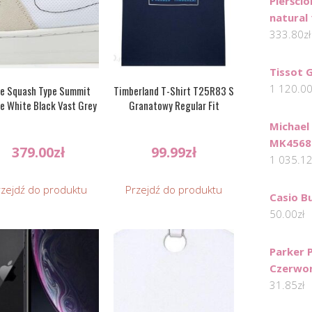
Pierści
natural 
333.80
zł
Tissot 
1 120.0
e Squash Type Summit
Timberland T-Shirt T25R83 S
e White Black Vast Grey
Granatowy Regular Fit
Michael
MK4568
379.00
zł
99.99
zł
1 035.1
rzejdź do produktu
Przejdź do produktu
Casio B
50.00
zł
Parker 
Czerwon
31.85
zł