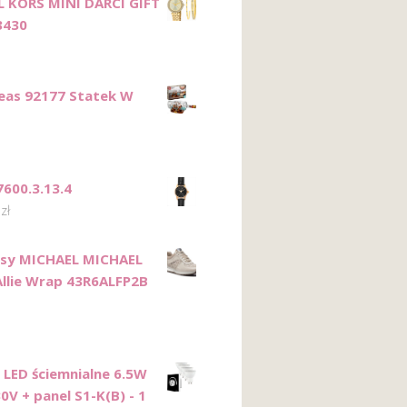
 KORS MINI DARCI GIFT
3430
eas 92177 Statek W
600.3.13.4
0
zł
rsy MICHAEL MICHAEL
Allie Wrap 43R6ALFP2B
 LED ściemnialne 6.5W
0V + panel S1-K(B) - 1