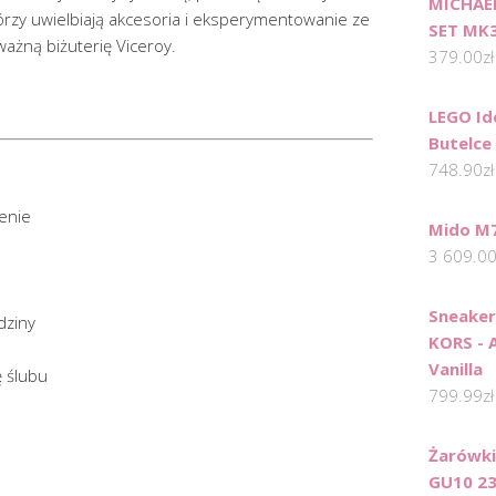
MICHAEL
tórzy uwielbiają akcesoria i eksperymentowanie ze
SET MK
ważną biżuterię Viceroy.
379.00
zł
LEGO Id
Butelce
748.90
zł
enie
Mido M7
3 609.0
Sneake
dziny
KORS - 
Vanilla
ę ślubu
799.99
zł
Żarówki
GU10 23